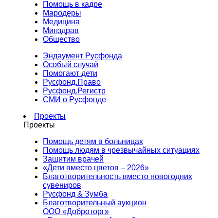
Помощь в кадре
Мародеры
Медицина
Минздрав
Общество
Эндаумент Русфонда
Особый случай
Помогают дети
Русфонд.Право
Русфонд.Регистр
СМИ о Русфонде
Проекты
Проекты
Помощь детям в больницах
Помощь людям в чрезвычайных ситуациях
Защитим врачей
«Дети вместо цветов – 2026»
Благотворительность вместо новогодних
сувениров
Русфонд & Зумба
Благотворительный аукцион
ООО «Доброторг»