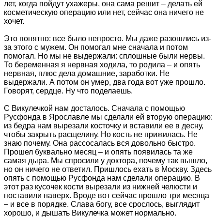
лет, когда пойдут ухажеры, она сама решит – делать ей
косметическую операцию или нет, сейчас она ничего не
хочет.
Это понятно: все было непросто. Мы даже разошлись из-
за этого с мужем. Он помогал мне сначала и потом
помогал. Но мы не выдержали: сплошные были нервы.
То беременная я нервная ходила, то родила – и опять
нервная, плюс дела домашние, заработки. Не
выдержали. А потом он умер, два года вот уже прошло.
Говорят, сердце. Ну что поделаешь.
С Викулечкой нам досталось. Сначала с помощью
Русфонда в Ярославле мы сделали ей вторую операцию:
из бедра нам вырезали косточку и вставили ее в десну,
чтобы закрыть расщелину. Но кость не прижилась. Не
знаю почему. Она рассосалась вся довольно быстро.
Прошел буквально месяц – и опять появилась та же
самая дыра. Мы спросили у доктора, почему так вышло,
но он ничего не ответил. Пришлось ехать в Москву. Здесь
опять с помощью Русфонда нам сделали операцию. В
этот раз кусочек кости вырезали из нижней челюсти и
поставили наверх. Вроде вот сейчас прошло три месяца
– и все в порядке. Слава богу, все срослось, выглядит
хорошо, и дышать Викулечка может нормально.