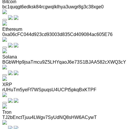
Bitcoin
bc1quqgt6edksk84rcgwqlklhya3uwgr8g3c38xge0
Ethereum
0xa06cFC044d923cd93003d835Cd409084ac605E76
Solana
BGbWHp9jsaTmcu9Z5LHYqaoJ6e73S1BJAA582cXWQ3cY
XRP
rUHuTm5yeFf7WSpuqsU4UCPt5pkqBxKTPF
Tron
TJ2bEnctTjuu4LWgv7SyUdNQ8sHW6ACywT