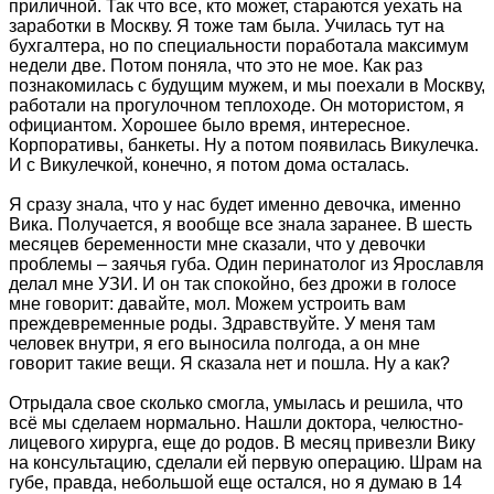
приличной. Так что все, кто может, стараются уехать на
заработки в Москву. Я тоже там была. Училась тут на
бухгалтера, но по специальности поработала максимум
недели две. Потом поняла, что это не мое. Как раз
познакомилась с будущим мужем, и мы поехали в Москву,
работали на прогулочном теплоходе. Он мотористом, я
официантом. Хорошее было время, интересное.
Корпоративы, банкеты. Ну а потом появилась Викулечка.
И с Викулечкой, конечно, я потом дома осталась.
Я сразу знала, что у нас будет именно девочка, именно
Вика. Получается, я вообще все знала заранее. В шесть
месяцев беременности мне сказали, что у девочки
проблемы – заячья губа. Один перинатолог из Ярославля
делал мне УЗИ. И он так спокойно, без дрожи в голосе
мне говорит: давайте, мол. Можем устроить вам
преждевременные роды. Здравствуйте. У меня там
человек внутри, я его выносила полгода, а он мне
говорит такие вещи. Я сказала нет и пошла. Ну а как?
Отрыдала свое сколько смогла, умылась и решила, что
всё мы сделаем нормально. Нашли доктора, челюстно-
лицевого хирурга, еще до родов. В месяц привезли Вику
на консультацию, сделали ей первую операцию. Шрам на
губе, правда, небольшой еще остался, но я думаю в 14