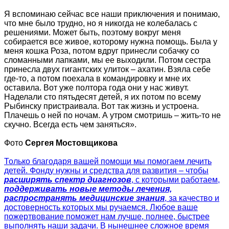
Я вспоминаю сейчас все наши приключения и понимаю,
что мне было трудно, но я никогда не колебалась с
решениями. Может быть, поэтому вокруг меня
собирается все живое, которому нужна помощь. Была у
меня кошка Роза, потом вдруг принесли собачку со
сломанными лапками, мы ее выходили. Потом сестра
принесла двух гигантских улиток – ахатин. Взяла себе
где-то, а потом поехала в командировку и мне их
оставила. Вот уже полтора года они у нас живут.
Наделали сто пятьдесят детей, я их потом по всему
Рыбинску пристраивала. Вот так жизнь и устроена.
Плачешь о ней по ночам. А утром смотришь – жить-то не
скучно. Всегда есть чем заняться».
Фото
Сергея Мостовщикова
Только благодаря вашей помощи мы помогаем лечить
детей. Фонду нужны и средства для развития – чтобы
расширять спектр диагнозов
, с которыми работаем,
поддерживать новые методы лечения,
распространять медицинские знания
, за качество и
достоверность которых мы ручаемся. Любое ваше
пожертвование поможет нам лучше, полнее, быстрее
выполнять наши задачи. В нынешнее сложное время