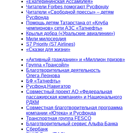
«Екатерининская Ассамблея»
Читатели Forbes помогают Русфонду
Читатели «Свободной прессы» – детям
Русфонда
Помощь детям Татарстана от «Клуба
чемпионов» сети АЗС «Татнефть»
Крылья добра («Уральские авиалинии»)
Мили милосердия
S7 Priority (S7 Airlines)
«Сказки для жизни»
«Активный гражданин» и «Миллион призов»
Группа «Трансойл»
Благотворительная деятельность
Олега Леонова
БФ «Татнефть»
Русфонд.Навигатор
Совместный проект АО «Федеральная
пассажирская компания» и Национального
РДКМ
Совместная благотворительная программа
компании «Ютека» и Русфонда
Транспортная группа FESCO
Благотворительный сервис Альфа-Банка
Сбербанк