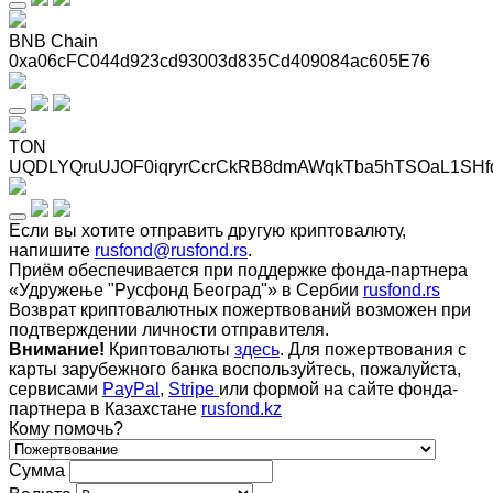
BNB Chain
0xa06cFC044d923cd93003d835Cd409084ac605E76
TON
UQDLYQruUJOF0iqryrCcrCkRB8dmAWqkTba5hTSOaL1SHf
Если вы хотите отправить другую криптовалюту,
напишите
rusfond@rusfond.rs
.
Приём обеспечивается при поддержке фонда-партнера
«Удружење "Русфонд Београд"» в Сербии
rusfond.rs
Возврат криптовалютных пожертвований возможен при
подтверждении личности отправителя.
Внимание!
Криптовалюты
здесь
. Для пожертвования с
карты зарубежного банка воспользуйтесь, пожалуйста,
сервисами
PayPal
,
Stripe
или формой на сайте фонда-
партнера в Казахстане
rusfond.kz
Кому помочь?
Сумма