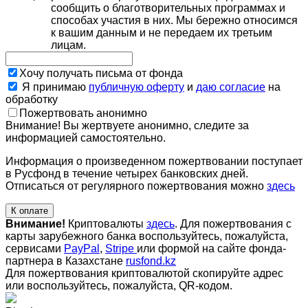
сообщить о благотворительных программах и
способах участия в них. Мы бережно относимся
к вашим данным и не передаем их третьим
лицам.
Хочу получать письма от фонда
Я принимаю
публичную оферту
и
даю согласие
на
обработку
Пожертвовать анонимно
Внимание! Вы жертвуете анонимно, следите за
информацией самостоятельно.
Информация о произведенном пожертвовании поступает
в Русфонд в течение четырех банковских дней.
Отписаться от регулярного пожертвования можно
здесь
К оплате
Внимание!
Криптовалюты
здесь
. Для пожертвования с
карты зарубежного банка воспользуйтесь, пожалуйста,
сервисами
PayPal
,
Stripe
или формой на сайте фонда-
партнера в Казахстане
rusfond.kz
Для пожертвования криптовалютой скопируйте адрес
или воспользуйтесь, пожалуйста, QR-кодом
.