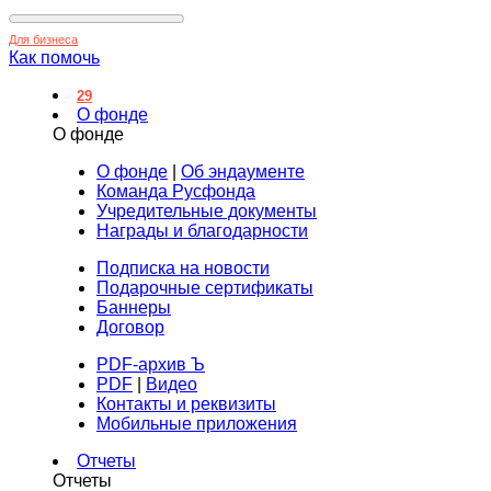
Для бизнеса
Как помочь
29
О фонде
О фонде
О фонде
|
Об эндаументе
Команда Русфонда
Учредительные документы
Награды и благодарности
Подписка на новости
Подарочные сертификаты
Баннеры
Договор
PDF-архив Ъ
PDF
|
Видео
Контакты и реквизиты
Мобильные приложения
Отчеты
Отчеты