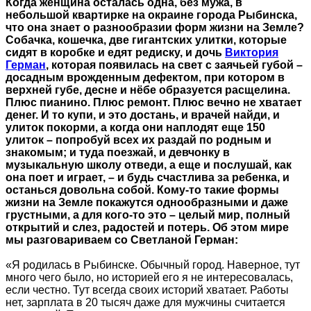
Когда женщина осталась одна, без мужа, в
небольшой квартирке на окраине города Рыбинска,
что она знает о разнообразии форм жизни на Земле?
Собачка, кошечка, две гигантских улитки, которые
сидят в коробке и едят редиску, и дочь
Виктория
Герман
, которая появилась на свет с заячьей губой –
досадным врожденным дефектом, при котором в
верхней губе, десне и нёбе образуется расщелина.
Плюс пианино. Плюс ремонт. Плюс вечно не хватает
денег. И то купи, и это достань, и врачей найди, и
улиток покорми, а когда они наплодят еще 150
улиток – попробуй всех их раздай по родным и
знакомым; и туда поезжай, и девчонку в
музыкальную школу отведи, а еще и послушай, как
она поет и играет, – и будь счастлива за ребенка, и
останься довольна собой. Кому-то такие формы
жизни на Земле покажутся однообразными и даже
грустными, а для кого-то это – целый мир, полный
открытий и слез, радостей и потерь. Об этом мире
мы разговариваем со Светланой Герман:
«Я родилась в Рыбинске. Обычный город. Наверное, тут
много чего было, но историей его я не интересовалась,
если честно. Тут всегда своих историй хватает. Работы
нет, зарплата в 20 тысяч даже для мужчины считается