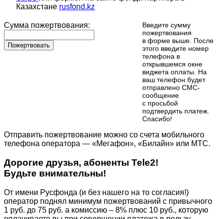
Казахстане
rusfond.kz
Сумма пожертвования:
Введите сумму
пожертвования
в форме выше. После
Пожертвовать
этого введите номер
телефона в
открывшемся окне
виджета оплаты. На
ваш телефон будет
отправлено СМС-
сообщение
с просьбой
подтвердить платеж.
Cпасибо!
Отправить пожертвование можно со счета мобильного
телефона оператора — «Мегафон», «Билайн» или МТС.
Дорогие друзья, абоненты Tele2!
Будьте внимательны!
От имени Русфонда (и без нашего на то согласия!)
оператор поднял минимум пожертвований с привычного
1 руб. до 75 руб. а комиссию – 8% плюс 10 руб., которую
оплачиваете вы при совершении платежа в пользу