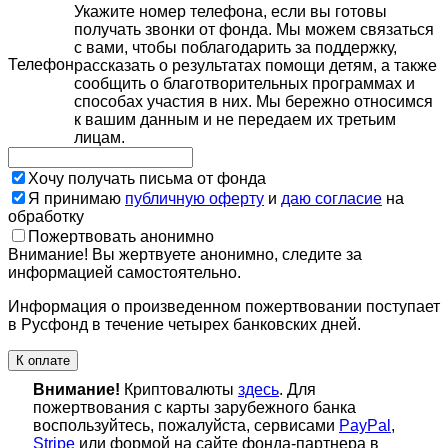
Укажите номер телефона, если вы готовы
получать звонки от фонда. Мы можем связаться
с вами, чтобы поблагодарить за поддержку,
Телефон
рассказать о результатах помощи детям, а также
сообщить о благотворительных программах и
способах участия в них. Мы бережно относимся
к вашим данным и не передаем их третьим
лицам.
Хочу получать письма от фонда
Я принимаю
публичную оферту
и
даю согласие
на
обработку
Пожертвовать анонимно
Внимание! Вы жертвуете анонимно, следите за
информацией самостоятельно.
Информация о произведенном пожертвовании поступает
в Русфонд в течение четырех банковских дней.
К оплате
Внимание!
Криптовалюты
здесь
. Для
пожертвования с карты зарубежного банка
воспользуйтесь, пожалуйста, сервисами
PayPal
,
Stripe
или формой на сайте фонда-партнера в