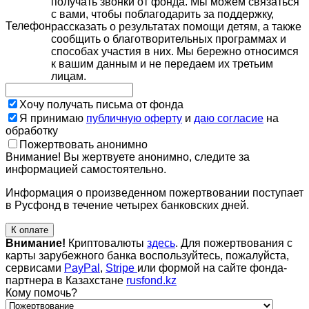
получать звонки от фонда. Мы можем связаться
с вами, чтобы поблагодарить за поддержку,
Телефон
рассказать о результатах помощи детям, а также
сообщить о благотворительных программах и
способах участия в них. Мы бережно относимся
к вашим данным и не передаем их третьим
лицам.
Хочу получать письма от фонда
Я принимаю
публичную оферту
и
даю согласие
на
обработку
Пожертвовать анонимно
Внимание! Вы жертвуете анонимно, следите за
информацией самостоятельно.
Информация о произведенном пожертвовании поступает
в Русфонд в течение четырех банковских дней.
К оплате
Внимание!
Криптовалюты
здесь
. Для пожертвования с
карты зарубежного банка воспользуйтесь, пожалуйста,
сервисами
PayPal
,
Stripe
или формой на сайте фонда-
партнера в Казахстане
rusfond.kz
Кому помочь?