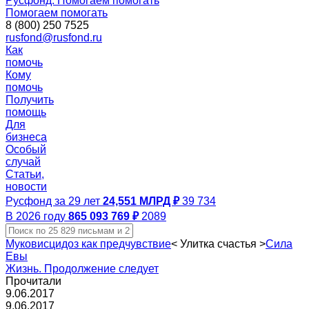
Русфонд. Помогаем помогать
Помогаем помогать
8 (800) 250 7525
rusfond@rusfond.ru
Как
помочь
Кому
помочь
Получить
помощь
Для
бизнеса
Особый
случай
Статьи,
новости
Русфонд за 29 лет
24,551 МЛРД ₽
39 734
В 2026 году
865 093 769 ₽
2089
Муковисцидоз как предчувствие
<
Улитка счастья
>
Сила
Евы
Жизнь. Продолжение следует
Прочитали
9.06.2017
9.06.2017