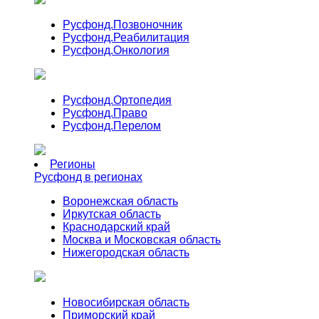
Русфонд.
Позвоночник
Русфонд.
Реабилитация
Русфонд.
Онкология
Русфонд.
Ортопедия
Русфонд.
Право
Русфонд.
Перелом
Регионы
Русфонд в регионах
Воронежская область
Иркутская область
Краснодарский край
Москва и Московская область
Нижегородская область
Новосибирская область
Приморский край