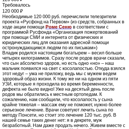
Требовалось
120 000 ₽
Необходимые 120 000 руб. перечислили телезрители
проекта «Русфонд на Первом» (из средств, собранных в
ходе акции помощи
Роме Сеню
в соответствии с
программой Русфонда «Организация пожертвований
при помощи СМИ и интернета от физических и
юридических лиц для оказания адресной помощи
остронуждающимся людям по их письмам»)
Владик родился настоящим богатырем – весил больше
четырех килограммов. Сразу после родов врачи сказали,
что сын абсолютно здоров, но есть одно «но» – наш
мальчик появился на свет с косолапостью. Откуда взялся
этот недуг – ума не приложу, ведь мы с мужем ведем
здоровый образ жизни. К тому же ни на одном из пяти
УЗИ, которые я проходила во время беременности,
дефекта не было видно! Уже на десятый день после
родов мы обратились к местным ортопедам. К
сожалению, нам сообщили, что косолапость у сына
крайне тяжелая – массаж ему не поможет, нужно более
серьезное лечение. Врачи советуют лечить сына по
методу Понсети, но стоит это лечение 120 тыс. руб. В
нашей семье таких денег нет: я в декрете, муж
безработный. Нам даже продать нечего. Живем вместе с