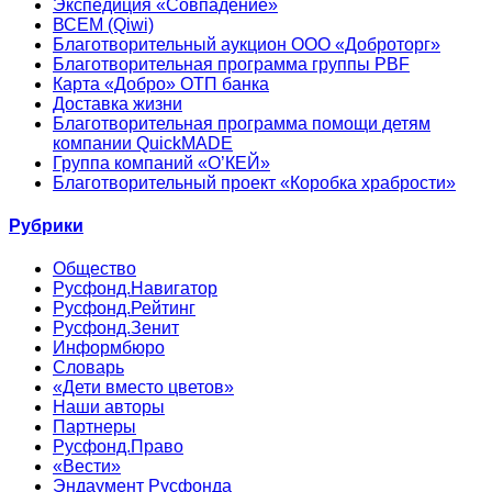
Экспедиция «Совпадение»
ВСЕМ (Qiwi)
Благотворительный аукцион ООО «Доброторг»
Благотворительная программа группы PBF
Карта «Добро» ОТП банка
Доставка жизни
Благотворительная программа помощи детям
компании QuickMADE
Группа компаний «О’КЕЙ»
Благотворительный проект «Коробка храбрости»
Рубрики
Общество
Русфонд.Навигатор
Русфонд.Рейтинг
Русфонд.Зенит
Информбюро
Словарь
«Дети вместо цветов»
Наши авторы
Партнеры
Русфонд.Право
«Вести»
Эндаумент Русфонда