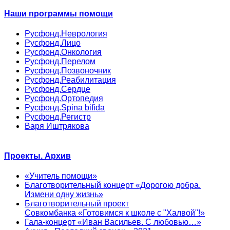
Наши программы помощи
Русфонд.Неврология
Русфонд.Лицо
Русфонд.Онкология
Русфонд.Перелом
Русфонд.Позвоночник
Русфонд.Реабилитация
Русфонд.Сердце
Русфонд.Ортопедия
Русфонд.Spina bifida
Русфонд.Регистр
Варя Иштрякова
Проекты. Архив
«Учитель помощи»
Благотворительный концерт «Дорогою добра.
Измени одну жизнь»
Благотворительный проект
Совкомбанка «Готовимся к школе с "Халвой"!»
Гала-концерт «Иван Васильев. С любовью…»