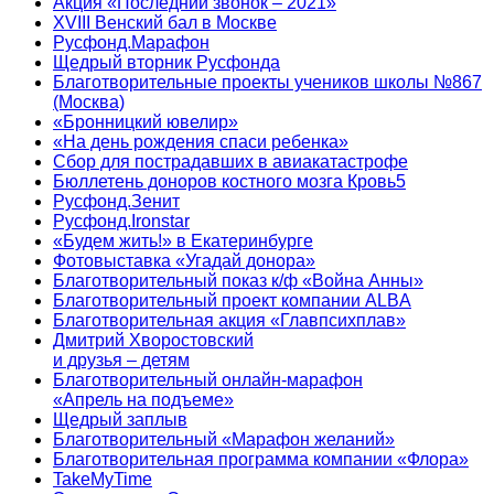
Акция «Последний звонок – 2021»
XVIII Венский бал в Москве
Русфонд.Марафон
Щедрый вторник Русфонда
Благотворительные проекты учеников школы №867
(Москва)
«Бронницкий ювелир»
«На день рождения спаси ребенка»
Сбор для пострадавших в авиакатастрофе
Бюллетень доноров костного мозга Кровь5
Русфонд.Зенит
Русфонд.Ironstar
«Будем жить!» в Екатеринбурге
Фотовыставка «Угадай донора»
Благотворительный показ к/ф «Война Анны»
Благотворительный проект компании ALBA
Благотворительная акция «Главпсихплав»
Дмитрий Хворостовский
и друзья – детям
Благотворительный онлайн‑марафон
«Апрель на подъеме»
Щедрый заплыв
Благотворительный «Марафон желаний»
Благотворительная программа компании «Флора»
TakeMyTime