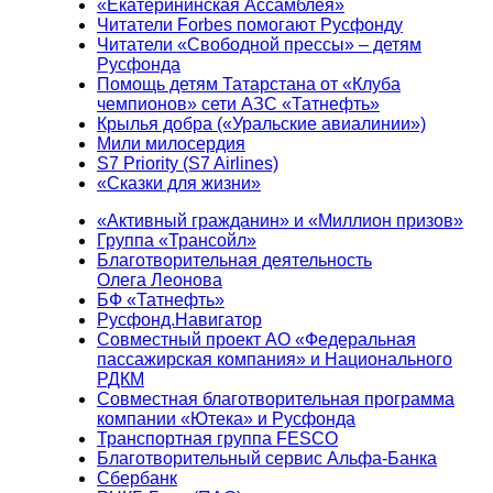
«Екатерининская Ассамблея»
Читатели Forbes помогают Русфонду
Читатели «Свободной прессы» – детям
Русфонда
Помощь детям Татарстана от «Клуба
чемпионов» сети АЗС «Татнефть»
Крылья добра («Уральские авиалинии»)
Мили милосердия
S7 Priority (S7 Airlines)
«Сказки для жизни»
«Активный гражданин» и «Миллион призов»
Группа «Трансойл»
Благотворительная деятельность
Олега Леонова
БФ «Татнефть»
Русфонд.Навигатор
Совместный проект АО «Федеральная
пассажирская компания» и Национального
РДКМ
Совместная благотворительная программа
компании «Ютека» и Русфонда
Транспортная группа FESCO
Благотворительный сервис Альфа-Банка
Сбербанк