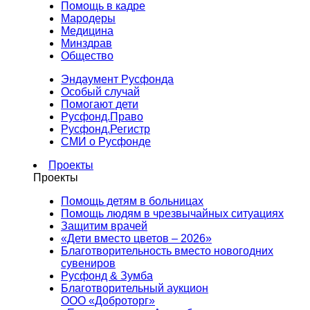
Помощь в кадре
Мародеры
Медицина
Минздрав
Общество
Эндаумент Русфонда
Особый случай
Помогают дети
Русфонд.Право
Русфонд.Регистр
СМИ о Русфонде
Проекты
Проекты
Помощь детям в больницах
Помощь людям в чрезвычайных ситуациях
Защитим врачей
«Дети вместо цветов – 2026»
Благотворительность вместо новогодних
сувениров
Русфонд & Зумба
Благотворительный аукцион
ООО «Доброторг»