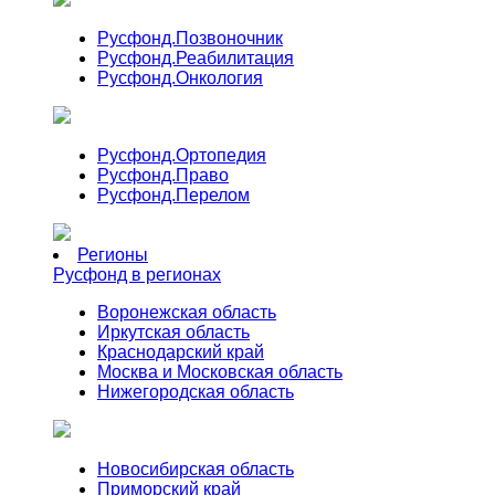
Русфонд.
Позвоночник
Русфонд.
Реабилитация
Русфонд.
Онкология
Русфонд.
Ортопедия
Русфонд.
Право
Русфонд.
Перелом
Регионы
Русфонд в регионах
Воронежская область
Иркутская область
Краснодарский край
Москва и Московская область
Нижегородская область
Новосибирская область
Приморский край