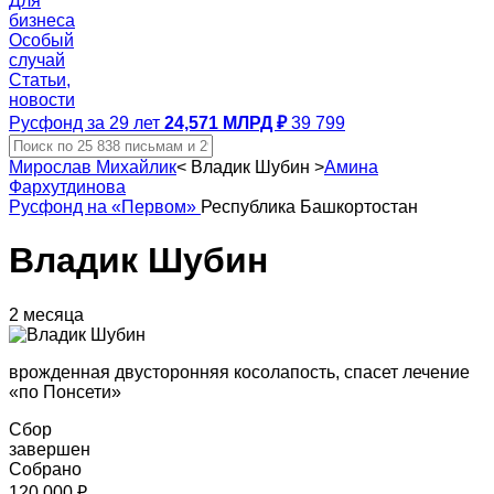
Для
бизнеса
Особый
случай
Статьи,
новости
Русфонд за 29 лет
24,571 МЛРД ₽
39 799
Мирослав Михайлик
<
Владик Шубин
>
Амина
Фархутдинова
Русфонд на «Первом»
Республика Башкортостан
Владик Шубин
2 месяца
врожденная двусторонняя косолапость, спасет лечение
«по Понсети»
Сбор
завершен
Собрано
120 000 ₽