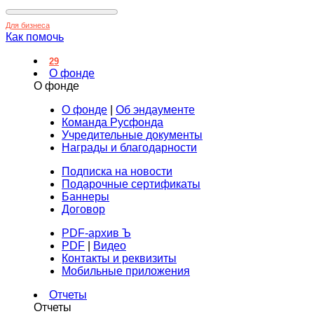
Для бизнеса
Как помочь
29
О фонде
О фонде
О фонде
|
Об эндаументе
Команда Русфонда
Учредительные документы
Награды и благодарности
Подписка на новости
Подарочные сертификаты
Баннеры
Договор
PDF-архив Ъ
PDF
|
Видео
Контакты и реквизиты
Мобильные приложения
Отчеты
Отчеты