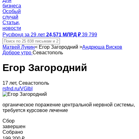
Для
бизнеса
Особый
случай
Статьи,
новости
Русфонд за 29 лет
24,571 МЛРД ₽
39 799
Матвей Лукин
<
Егор Загородний
>
Андрюша Висков
Доброе утро
Севастополь
Егор Загородний
17 лет, Севастополь
rsfnd.ru/VGIbI
органическое поражение центральной нервной системы,
требуется курсовое лечение
Сбор
завершен
Собрано
199 200 ₽