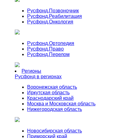
Русфонд.
Позвоночник
Русфонд.
Реабилитация
Русфонд.
Онкология
Русфонд.
Ортопедия
Русфонд.
Право
Русфонд.
Перелом
Регионы
Русфонд в регионах
Воронежская область
Иркутская область
Краснодарский край
Москва и Московская область
Нижегородская область
Новосибирская область
Приморский край