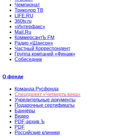
Чемпионат
Триколор ТВ
LIFE.RU
360tv.ru
«Интерфакс»
Mail.Ru
КоммерсантЪ FM
Радио «Шансон»
Частный Корреспондент
Группа компаний «Финам»
Собеседник
О фонде
Команда Русфонда
Спецпроект «Четверть века»
Учредительные документы
Подарочные сертификаты
Баннеры
Видео
PDF-архив Ъ
PDF
Российские клиники