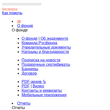
Для бизнеса
Как помочь
29
О фонде
О фонде
О фонде
|
Об эндаументе
Команда Русфонда
Учредительные документы
Награды и благодарности
Подписка на новости
Подарочные сертификаты
Баннеры
Договор
PDF-архив Ъ
PDF
|
Видео
Контакты и реквизиты
Мобильные приложения
Отчеты
Отчеты