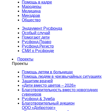
Помощь в кадре
Мародеры
Медицина
Минздрав
Общество
Эндаумент Русфонда
Особый случай
Помогают дети
Русфонд.Право
Русфонд.Регистр
СМИ о Русфонде
Проекты
Проекты
Помощь детям в больницах
Помощь людям в чрезвычайных ситуациях
Защитим врачей
«Дети вместо цветов – 2026»
Благотворительность вместо новогодних
сувениров
Русфонд & Зумба
Благотворительный аукцион
ООО «Доброторг»