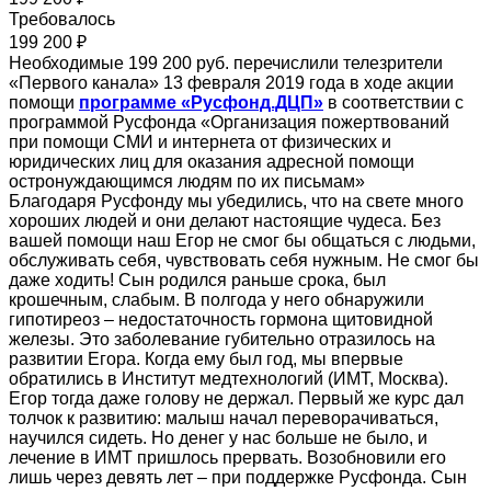
Требовалось
199 200 ₽
Необходимые 199 200 руб. перечислили телезрители
«Первого канала» 13 февраля 2019 года в ходе акции
помощи
программе «Русфонд.ДЦП»
в соответствии с
программой Русфонда «Организация пожертвований
при помощи СМИ и интернета от физических и
юридических лиц для оказания адресной помощи
остронуждающимся людям по их письмам»
Благодаря Русфонду мы убедились, что на свете много
хороших людей и они делают настоящие чудеса. Без
вашей помощи наш Егор не смог бы общаться с людьми,
обслуживать себя, чувствовать себя нужным. Не смог бы
даже ходить! Сын родился раньше срока, был
крошечным, слабым. В полгода у него обнаружили
гипотиреоз – недостаточность гормона щитовидной
железы. Это заболевание губительно отразилось на
развитии Егора. Когда ему был год, мы впервые
обратились в Институт медтехнологий (ИМТ, Москва).
Егор тогда даже голову не держал. Первый же курс дал
толчок к развитию: малыш начал переворачиваться,
научился сидеть. Но денег у нас больше не было, и
лечение в ИМТ пришлось прервать. Возобновили его
лишь через девять лет – при поддержке Русфонда. Сын