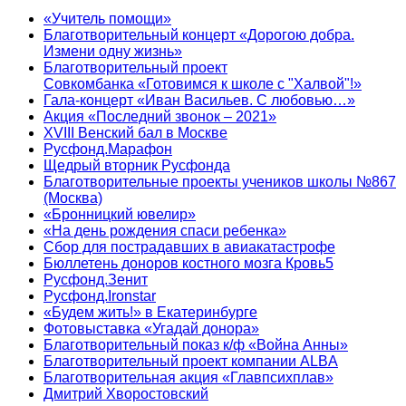
«Учитель помощи»
Благотворительный концерт «Дорогою добра.
Измени одну жизнь»
Благотворительный проект
Совкомбанка «Готовимся к школе с "Халвой"!»
Гала-концерт «Иван Васильев. С любовью…»
Акция «Последний звонок – 2021»
XVIII Венский бал в Москве
Русфонд.Марафон
Щедрый вторник Русфонда
Благотворительные проекты учеников школы №867
(Москва)
«Бронницкий ювелир»
«На день рождения спаси ребенка»
Сбор для пострадавших в авиакатастрофе
Бюллетень доноров костного мозга Кровь5
Русфонд.Зенит
Русфонд.Ironstar
«Будем жить!» в Екатеринбурге
Фотовыставка «Угадай донора»
Благотворительный показ к/ф «Война Анны»
Благотворительный проект компании ALBA
Благотворительная акция «Главпсихплав»
Дмитрий Хворостовский