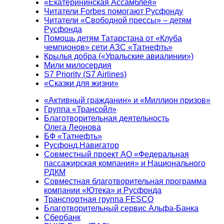
«Екатерининская Ассамблея»
Читатели Forbes помогают Русфонду
Читатели «Свободной прессы» – детям
Русфонда
Помощь детям Татарстана от «Клуба
чемпионов» сети АЗС «Татнефть»
Крылья добра («Уральские авиалинии»)
Мили милосердия
S7 Priority (S7 Airlines)
«Сказки для жизни»
«Активный гражданин» и «Миллион призов»
Группа «Трансойл»
Благотворительная деятельность
Олега Леонова
БФ «Татнефть»
Русфонд.Навигатор
Совместный проект АО «Федеральная
пассажирская компания» и Национального
РДКМ
Совместная благотворительная программа
компании «Ютека» и Русфонда
Транспортная группа FESCO
Благотворительный сервис Альфа-Банка
Сбербанк