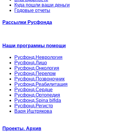
Куда пошли ваши деньги
Годовые отчеты
Рассылки Русфонда
Наши программы помощи
Русфонд.Неврология
Русфонд.Лицо
Русфонд.Онкология
Русфонд.Перелом
Русфонд.Позвоночник
Русфонд.Реабилитация
Русфонд.Сердце
Русфонд.Ортопедия
Русфонд.Spina bifida
Русфонд.Регистр
Варя Иштрякова
Проекты. Архив