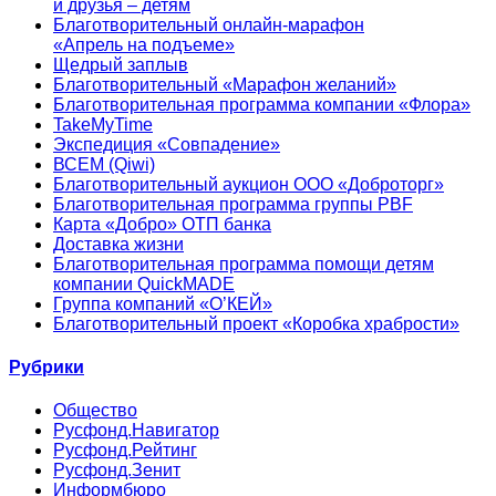
и друзья – детям
Благотворительный онлайн‑марафон
«Апрель на подъеме»
Щедрый заплыв
Благотворительный «Марафон желаний»
Благотворительная программа компании «Флора»
TakeMyTime
Экспедиция «Совпадение»
ВСЕМ (Qiwi)
Благотворительный аукцион ООО «Доброторг»
Благотворительная программа группы PBF
Карта «Добро» ОТП банка
Доставка жизни
Благотворительная программа помощи детям
компании QuickMADE
Группа компаний «О’КЕЙ»
Благотворительный проект «Коробка храбрости»
Рубрики
Общество
Русфонд.Навигатор
Русфонд.Рейтинг
Русфонд.Зенит
Информбюро