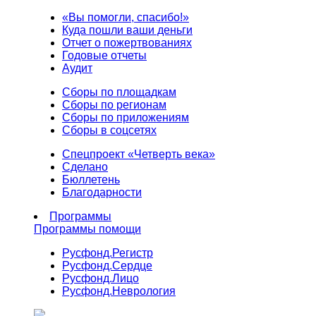
«Вы помогли, спасибо!»
Куда пошли ваши деньги
Отчет о пожертвованиях
Годовые отчеты
Аудит
Сборы по площадкам
Сборы по регионам
Сборы по приложениям
Сборы в соцсетях
Спецпроект «Четверть века»
Сделано
Бюллетень
Благодарности
Программы
Программы помощи
Русфонд.
Регистр
Русфонд.
Сердце
Русфонд.
Лицо
Русфонд.
Неврология