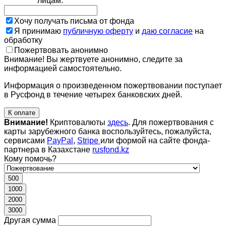
лицам.
Хочу получать письма от фонда
Я принимаю
публичную оферту
и
даю согласие
на
обработку
Пожертвовать анонимно
Внимание! Вы жертвуете анонимно, следите за
информацией самостоятельно.
Информация о произведенном пожертвовании поступает
в Русфонд в течение четырех банковских дней.
К оплате
Внимание!
Криптовалюты
здесь
. Для пожертвования с
карты зарубежного банка воспользуйтесь, пожалуйста,
сервисами
PayPal
,
Stripe
или формой на сайте фонда-
партнера в Казахстане
rusfond.kz
Кому помочь?
500
1000
2000
3000
Другая сумма