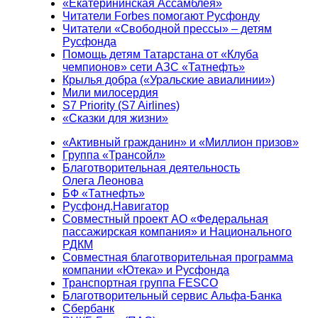
«Екатерининская Ассамблея»
Читатели Forbes помогают Русфонду
Читатели «Свободной прессы» – детям
Русфонда
Помощь детям Татарстана от «Клуба
чемпионов» сети АЗС «Татнефть»
Крылья добра («Уральские авиалинии»)
Мили милосердия
S7 Priority (S7 Airlines)
«Сказки для жизни»
«Активный гражданин» и «Миллион призов»
Группа «Трансойл»
Благотворительная деятельность
Олега Леонова
БФ «Татнефть»
Русфонд.Навигатор
Совместный проект АО «Федеральная
пассажирская компания» и Национального
РДКМ
Совместная благотворительная программа
компании «Ютека» и Русфонда
Транспортная группа FESCO
Благотворительный сервис Альфа-Банка
Сбербанк