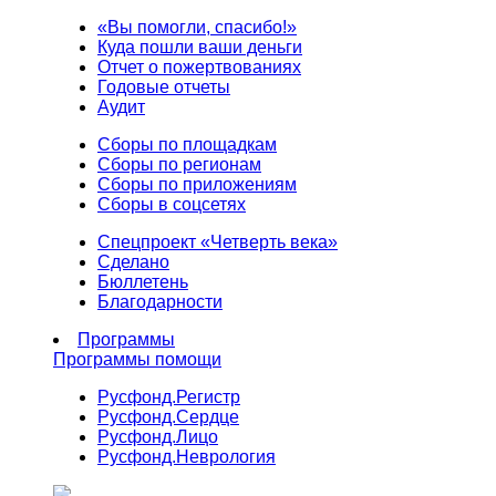
«Вы помогли, спасибо!»
Куда пошли ваши деньги
Отчет о пожертвованиях
Годовые отчеты
Аудит
Сборы по площадкам
Сборы по регионам
Сборы по приложениям
Сборы в соцсетях
Спецпроект «Четверть века»
Сделано
Бюллетень
Благодарности
Программы
Программы помощи
Русфонд.
Регистр
Русфонд.
Сердце
Русфонд.
Лицо
Русфонд.
Неврология