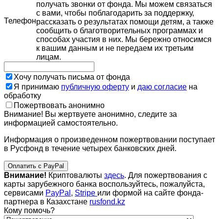
получать звонки от фонда. Мы можем связаться
с вами, чтобы поблагодарить за поддержку,
Телефон
рассказать о результатах помощи детям, а также
сообщить о благотворительных программах и
способах участия в них. Мы бережно относимся
к вашим данным и не передаем их третьим
лицам.
Хочу получать письма от фонда
Я принимаю
публичную оферту
и
даю согласие
на
обработку
Пожертвовать анонимно
Внимание! Вы жертвуете анонимно, следите за
информацией самостоятельно.
Информация о произведенном пожертвовании поступает
в Русфонд в течение четырех банковских дней.
Оплатить с PayPal
Внимание!
Криптовалюты
здесь
. Для пожертвования с
карты зарубежного банка воспользуйтесь, пожалуйста,
сервисами
PayPal
,
Stripe
или формой на сайте фонда-
партнера в Казахстане
rusfond.kz
Кому помочь?