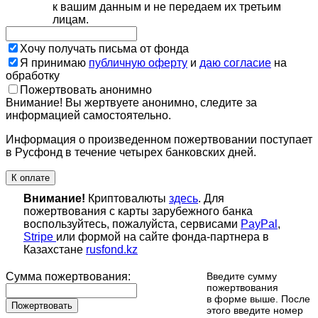
к вашим данным и не передаем их третьим
лицам.
Хочу получать письма от фонда
Я принимаю
публичную оферту
и
даю согласие
на
обработку
Пожертвовать анонимно
Внимание! Вы жертвуете анонимно, следите за
информацией самостоятельно.
Информация о произведенном пожертвовании поступает
в Русфонд в течение четырех банковских дней.
К оплате
Внимание!
Криптовалюты
здесь
. Для
пожертвования с карты зарубежного банка
воспользуйтесь, пожалуйста, сервисами
PayPal
,
Stripe
или формой на сайте фонда-партнера в
Казахстане
rusfond.kz
Сумма пожертвования:
Введите сумму
пожертвования
в форме выше. После
Пожертвовать
этого введите номер