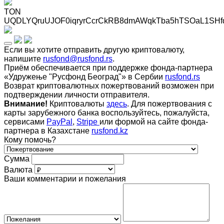
TON
UQDLYQruUJOF0iqryrCcrCkRB8dmAWqkTba5hTSOaL1SHf
Если вы хотите отправить другую криптовалюту,
напишите
rusfond@rusfond.rs
.
Приём обеспечивается при поддержке фонда-партнера
«Удружење "Русфонд Београд"» в Сербии
rusfond.rs
Возврат криптовалютных пожертвований возможен при
подтверждении личности отправителя.
Внимание!
Криптовалюты
здесь
. Для пожертвования с
карты зарубежного банка воспользуйтесь, пожалуйста,
сервисами
PayPal
,
Stripe
или формой на сайте фонда-
партнера в Казахстане
rusfond.kz
Кому помочь?
Сумма
Валюта
Ваши комментарии и пожелания