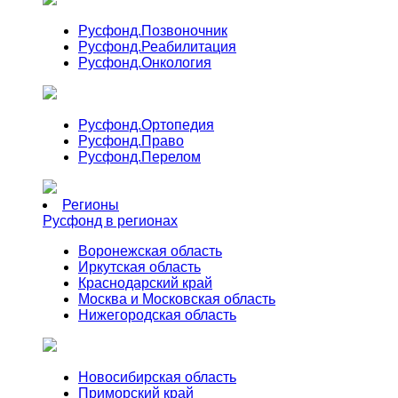
Русфонд.
Позвоночник
Русфонд.
Реабилитация
Русфонд.
Онкология
Русфонд.
Ортопедия
Русфонд.
Право
Русфонд.
Перелом
Регионы
Русфонд в регионах
Воронежская область
Иркутская область
Краснодарский край
Москва и Московская область
Нижегородская область
Новосибирская область
Приморский край