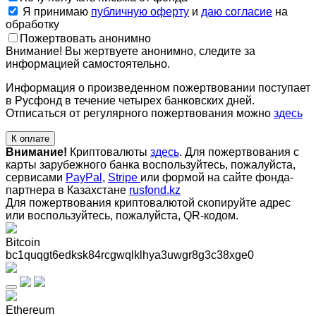
Я принимаю
публичную оферту
и
даю согласие
на
обработку
Пожертвовать анонимно
Внимание! Вы жертвуете анонимно, следите за
информацией самостоятельно.
Информация о произведенном пожертвовании поступает
в Русфонд в течение четырех банковских дней.
Отписаться от регулярного пожертвования можно
здесь
К оплате
Внимание!
Криптовалюты
здесь
. Для пожертвования с
карты зарубежного банка воспользуйтесь, пожалуйста,
сервисами
PayPal
,
Stripe
или формой на сайте фонда-
партнера в Казахстане
rusfond.kz
Для пожертвования криптовалютой скопируйте адрес
или воспользуйтесь, пожалуйста, QR-кодом
.
Bitcoin
bc1quqgt6edksk84rcgwqlklhya3uwgr8g3c38xge0
Ethereum