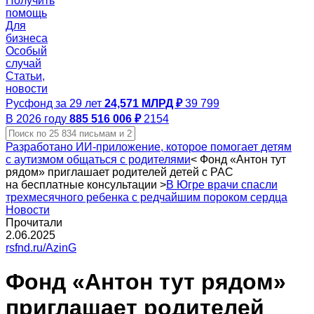
Получить
помощь
Для
бизнеса
Особый
случай
Статьи,
новости
Русфонд за 29 лет
24,571 МЛРД ₽
39 799
В 2026 году
885 516 006 ₽
2154
Разработано ИИ-приложение, которое помогает детям
с аутизмом общаться с родителями
<
Фонд «Антон тут
рядом» приглашает родителей детей с РАС
на бесплатные консультации
>
В Югре врачи спасли
трехмесячного ребенка с редчайшим пороком сердца
Новости
Прочитали
2.06.2025
rsfnd.ru/AzinG
Фонд «Антон тут рядом»
приглашает родителей