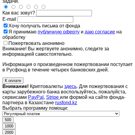
задачи.
Как вас зовут?
E-mail
Хочу получать письма от фонда
Я принимаю
публичную оферту
и
даю согласие
на
обработку
Пожертвовать анонимно
Внимание! Вы жертвуете анонимно, следите за
информацией самостоятельно.
Информация о произведенном пожертвовании поступает
в Русфонд в течение четырех банковских дней.
К оплате
Внимание!
Криптовалюты
здесь
. Для пожертвования с
карты зарубежного банка воспользуйтесь, пожалуйста,
сервисами
PayPal
,
Stripe
или формой на сайте фонда-
партнера в Казахстане
rusfond.kz
Выбрать программу помощи:
500
1000
2000