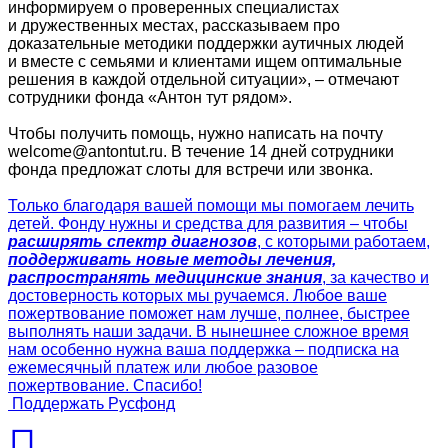
информируем о проверенных специалистах
и дружественных местах, рассказываем про
доказательные методики поддержки аутичных людей
и вместе с семьями и клиентами ищем оптимальные
решения в каждой отдельной ситуации», – отмечают
сотрудники фонда «Антон тут рядом».
Чтобы получить помощь, нужно написать на почту
welcome@antontut.ru. В течение 14 дней сотрудники
фонда предложат слоты для встречи или звонка.
Только благодаря вашей помощи мы помогаем лечить
детей. Фонду нужны и средства для развития – чтобы
расширять спектр диагнозов
, с которыми работаем,
поддерживать новые методы лечения,
распространять медицинские знания
, за качество и
достоверность которых мы ручаемся. Любое ваше
пожертвование поможет нам лучше, полнее, быстрее
выполнять наши задачи. В нынешнее сложное время
нам особенно нужна ваша поддержка – подписка на
ежемесячный платеж или любое разовое
пожертвование. Спасибо!
Поддержать Русфонд