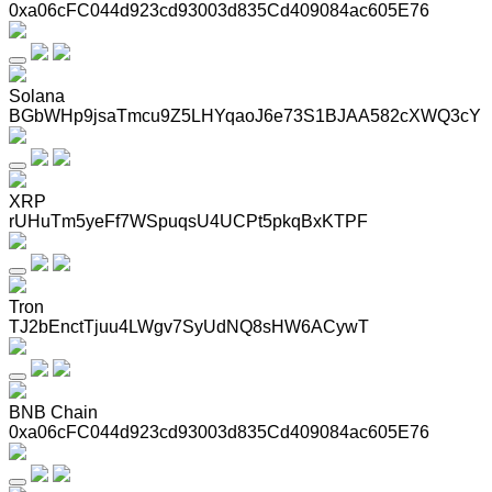
0xa06cFC044d923cd93003d835Cd409084ac605E76
Solana
BGbWHp9jsaTmcu9Z5LHYqaoJ6e73S1BJAA582cXWQ3cY
XRP
rUHuTm5yeFf7WSpuqsU4UCPt5pkqBxKTPF
Tron
TJ2bEnctTjuu4LWgv7SyUdNQ8sHW6ACywT
BNB Chain
0xa06cFC044d923cd93003d835Cd409084ac605E76