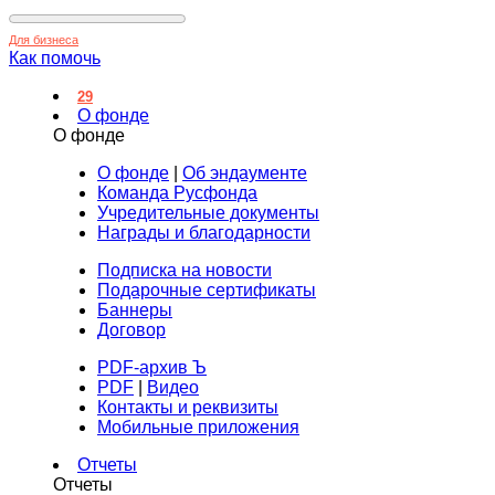
Для бизнеса
Как помочь
29
О фонде
О фонде
О фонде
|
Об эндаументе
Команда Русфонда
Учредительные документы
Награды и благодарности
Подписка на новости
Подарочные сертификаты
Баннеры
Договор
PDF-архив Ъ
PDF
|
Видео
Контакты и реквизиты
Мобильные приложения
Отчеты
Отчеты