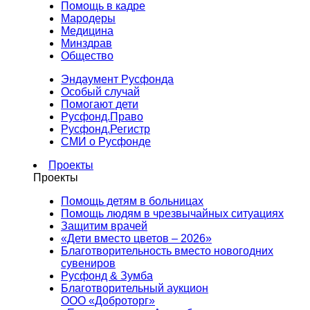
Помощь в кадре
Мародеры
Медицина
Минздрав
Общество
Эндаумент Русфонда
Особый случай
Помогают дети
Русфонд.Право
Русфонд.Регистр
СМИ о Русфонде
Проекты
Проекты
Помощь детям в больницах
Помощь людям в чрезвычайных ситуациях
Защитим врачей
«Дети вместо цветов – 2026»
Благотворительность вместо новогодних
сувениров
Русфонд & Зумба
Благотворительный аукцион
ООО «Доброторг»