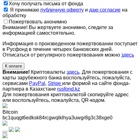
Хочу получать письма от фонда
Я принимаю
публичную оферту
и
даю согласие
на
обработку
Пожертвовать анонимно
Внимание! Вы жертвуете анонимно, следите за
информацией самостоятельно.
Информация о произведенном пожертвовании поступает
в Русфонд в течение четырех банковских дней.
Отписаться от регулярного пожертвования можно
здесь
К оплате
Внимание!
Криптовалюты
здесь
. Для пожертвования с
карты зарубежного банка воспользуйтесь, пожалуйста,
сервисами
PayPal
,
Stripe
или формой на сайте фонда-
партнера в Казахстане
rusfond.kz
Для пожертвования криптовалютой скопируйте адрес
или воспользуйтесь, пожалуйста, QR-кодом
.
Bitcoin
bc1quqgt6edksk84rcgwqlklhya3uwgr8g3c38xge0