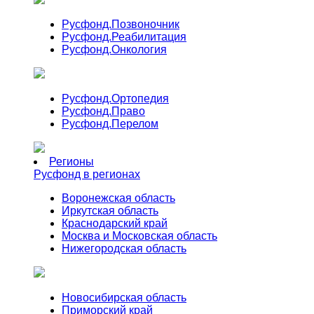
Русфонд.
Позвоночник
Русфонд.
Реабилитация
Русфонд.
Онкология
Русфонд.
Ортопедия
Русфонд.
Право
Русфонд.
Перелом
Регионы
Русфонд в регионах
Воронежская область
Иркутская область
Краснодарский край
Москва и Московская область
Нижегородская область
Новосибирская область
Приморский край