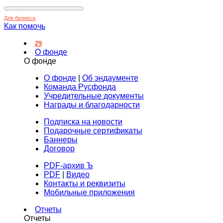
Для бизнеса
Как помочь
29
О фонде
О фонде
О фонде
|
Об эндаументе
Команда Русфонда
Учредительные документы
Награды и благодарности
Подписка на новости
Подарочные сертификаты
Баннеры
Договор
PDF-архив Ъ
PDF
|
Видео
Контакты и реквизиты
Мобильные приложения
Отчеты
Отчеты