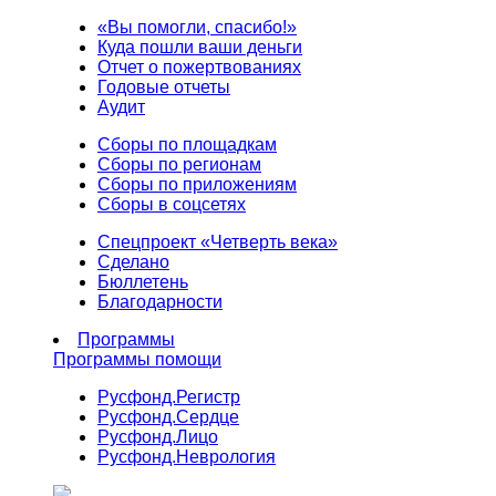
«Вы помогли, спасибо!»
Куда пошли ваши деньги
Отчет о пожертвованиях
Годовые отчеты
Аудит
Сборы по площадкам
Сборы по регионам
Сборы по приложениям
Сборы в соцсетях
Спецпроект «Четверть века»
Сделано
Бюллетень
Благодарности
Программы
Программы помощи
Русфонд.
Регистр
Русфонд.
Сердце
Русфонд.
Лицо
Русфонд.
Неврология