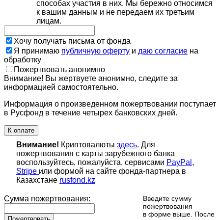
способах участия в них. Мы бережно относимся
к вашим данным и не передаем их третьим
лицам.
Хочу получать письма от фонда
Я принимаю
публичную оферту
и
даю согласие
на
обработку
Пожертвовать анонимно
Внимание! Вы жертвуете анонимно, следите за
информацией самостоятельно.
Информация о произведенном пожертвовании поступает
в Русфонд в течение четырех банковских дней.
К оплате
Внимание!
Криптовалюты
здесь
. Для
пожертвования с карты зарубежного банка
воспользуйтесь, пожалуйста, сервисами
PayPal
,
Stripe
или формой на сайте фонда-партнера в
Казахстане
rusfond.kz
Сумма пожертвования:
Введите сумму
пожертвования
в форме выше. После
Пожертвовать