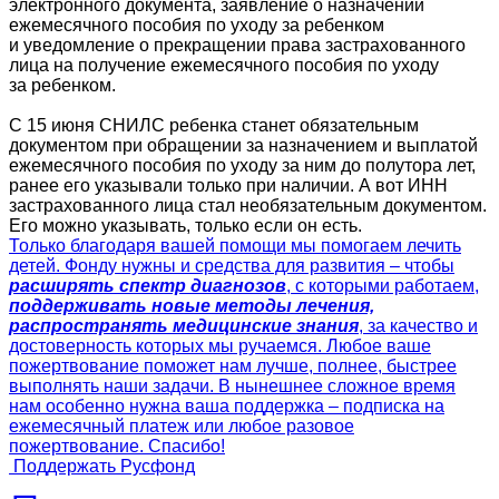
электронного документа, заявление о назначении
ежемесячного пособия по уходу за ребенком
и уведомление о прекращении права застрахованного
лица на получение ежемесячного пособия по уходу
за ребенком.
С 15 июня СНИЛС ребенка станет обязательным
документом при обращении за назначением и выплатой
ежемесячного пособия по уходу за ним до полутора лет,
ранее его указывали только при наличии. А вот ИНН
застрахованного лица стал необязательным документом.
Его можно указывать, только если он есть.
Только благодаря вашей помощи мы помогаем лечить
детей. Фонду нужны и средства для развития – чтобы
расширять спектр диагнозов
, с которыми работаем,
поддерживать новые методы лечения,
распространять медицинские знания
, за качество и
достоверность которых мы ручаемся. Любое ваше
пожертвование поможет нам лучше, полнее, быстрее
выполнять наши задачи. В нынешнее сложное время
нам особенно нужна ваша поддержка – подписка на
ежемесячный платеж или любое разовое
пожертвование. Спасибо!
Поддержать Русфонд