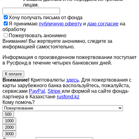
лицам.
Хочу получать письма от фонда
Я принимаю
публичную оферту
и
даю согласие
на
обработку
Пожертвовать анонимно
Внимание! Вы жертвуете анонимно, следите за
информацией самостоятельно.
Информация о произведенном пожертвовании поступает
в Русфонд в течение четырех банковских дней.
К оплате
Внимание!
Криптовалюты
здесь
. Для пожертвования с
карты зарубежного банка воспользуйтесь, пожалуйста,
сервисами
PayPal
,
Stripe
или формой на сайте фонда-
партнера в Казахстане
rusfond.kz
Кому помочь?
500
1000
2000
3000