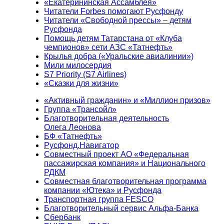
«Екатерининская Ассамблея»
Читатели Forbes помогают Русфонду
Читатели «Свободной прессы» – детям
Русфонда
Помощь детям Татарстана от «Клуба
чемпионов» сети АЗС «Татнефть»
Крылья добра («Уральские авиалинии»)
Мили милосердия
S7 Priority (S7 Airlines)
«Сказки для жизни»
«Активный гражданин» и «Миллион призов»
Группа «Трансойл»
Благотворительная деятельность
Олега Леонова
БФ «Татнефть»
Русфонд.Навигатор
Совместный проект АО «Федеральная
пассажирская компания» и Национального
РДКМ
Совместная благотворительная программа
компании «Ютека» и Русфонда
Транспортная группа FESCO
Благотворительный сервис Альфа-Банка
Сбербанк