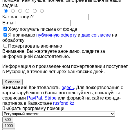
поможет нам лучше, полнее, быстрее выполнять наши
задачи.
Как вас зовут?
E-mail
Хочу получать письма от фонда
Я принимаю
публичную оферту
и
даю согласие
на
обработку
Пожертвовать анонимно
Внимание! Вы жертвуете анонимно, следите за
информацией самостоятельно.
Информация о произведенном пожертвовании поступает
в Русфонд в течение четырех банковских дней.
К оплате
Внимание!
Криптовалюты
здесь
. Для пожертвования с
карты зарубежного банка воспользуйтесь, пожалуйста,
сервисами
PayPal
,
Stripe
или формой на сайте фонда-
партнера в Казахстане
rusfond.kz
Выбрать программу помощи:
500
1000