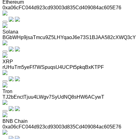
Ethereum
0xa06cFC044d923cd93003d835Cd409084ac605E76
Solana
BGbWHp9jsaTmcu9Z5LHYqaoJ6e73S1BJAA582cXWQ3cY
XRP
rUHuTm5yeFf7WSpuqsU4UCPt5pkqBxKTPF
Tron
TJ2bEnctTjuu4LWgv7SyUdNQ8sHW6ACywT
BNB Chain
0xa06cFC044d923cd93003d835Cd409084ac605E76