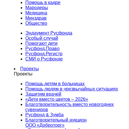
Помощь в кадре
Мародеры
Медицина
Минздрав
Общество
Эндаумент Русфонда
Особый случай
Помогают дети
Русфонд.Право
Русфонд.Регистр
СМИ о Русфонде
Проекты
Проекты
Помощь детям в больницах
Помощь людям в чрезвычайных ситуациях
Защитим врачей
«Дети вместо цветов – 2026»
Благотворительность вместо новогодних
сувениров
Русфонд & Зумба
Благотворительный аукцион
ООО «Доброторг»