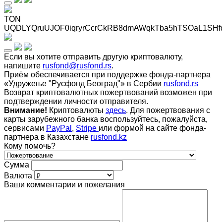
TON
UQDLYQruUJOF0iqryrCcrCkRB8dmAWqkTba5hTSOaL1SHf
Если вы хотите отправить другую криптовалюту,
напишите
rusfond@rusfond.rs
.
Приём обеспечивается при поддержке фонда-партнера
«Удружење "Русфонд Београд"» в Сербии
rusfond.rs
Возврат криптовалютных пожертвований возможен при
подтверждении личности отправителя.
Внимание!
Криптовалюты
здесь
. Для пожертвования с
карты зарубежного банка воспользуйтесь, пожалуйста,
сервисами
PayPal
,
Stripe
или формой на сайте фонда-
партнера в Казахстане
rusfond.kz
Кому помочь?
Сумма
Валюта
Ваши комментарии и пожелания