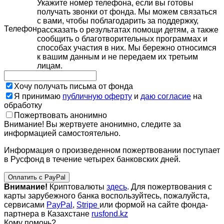
Укажите номер телефона, если вы готовы
получать звонки от фонда. Мы можем связаться
с вами, чтобы поблагодарить за поддержку,
Телефон
рассказать о результатах помощи детям, а также
сообщить о благотворительных программах и
способах участия в них. Мы бережно относимся
к вашим данным и не передаем их третьим
лицам.
Хочу получать письма от фонда
Я принимаю
публичную оферту
и
даю согласие
на
обработку
Пожертвовать анонимно
Внимание! Вы жертвуете анонимно, следите за
информацией самостоятельно.
Информация о произведенном пожертвовании поступает
в Русфонд в течение четырех банковских дней.
Оплатить с PayPal
Внимание!
Криптовалюты
здесь
. Для пожертвования с
карты зарубежного банка воспользуйтесь, пожалуйста,
сервисами
PayPal
,
Stripe
или формой на сайте фонда-
партнера в Казахстане
rusfond.kz
Кому помочь?