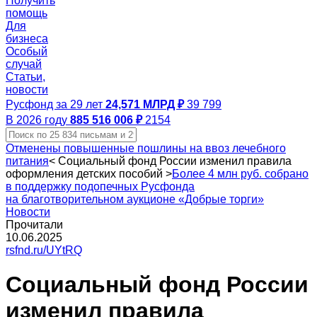
Получить
помощь
Для
бизнеса
Особый
случай
Статьи,
новости
Русфонд за 29 лет
24,571 МЛРД ₽
39 799
В 2026 году
885 516 006 ₽
2154
Отменены повышенные пошлины на ввоз лечебного
питания
<
Социальный фонд России изменил правила
оформления детских пособий
>
Более 4 млн руб. собрано
в поддержку подопечных Русфонда
на благотворительном аукционе «Добрые торги»
Новости
Прочитали
10.06.2025
rsfnd.ru/UYtRQ
Социальный фонд России
изменил правила