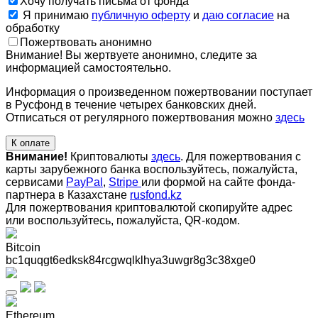
Хочу получать письма от фонда
Я принимаю
публичную оферту
и
даю согласие
на
обработку
Пожертвовать анонимно
Внимание! Вы жертвуете анонимно, следите за
информацией самостоятельно.
Информация о произведенном пожертвовании поступает
в Русфонд в течение четырех банковских дней.
Отписаться от регулярного пожертвования можно
здесь
К оплате
Внимание!
Криптовалюты
здесь
. Для пожертвования с
карты зарубежного банка воспользуйтесь, пожалуйста,
сервисами
PayPal
,
Stripe
или формой на сайте фонда-
партнера в Казахстане
rusfond.kz
Для пожертвования криптовалютой скопируйте адрес
или воспользуйтесь, пожалуйста, QR-кодом
.
Bitcoin
bc1quqgt6edksk84rcgwqlklhya3uwgr8g3c38xge0
Ethereum