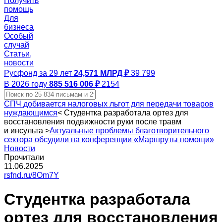
Получить
помощь
Для
бизнеса
Особый
случай
Статьи,
новости
Русфонд за 29 лет
24,571 МЛРД ₽
39 799
В 2026 году
885 516 006 ₽
2154
СПЧ добивается налоговых льгот для передачи товаров
нуждающимся
<
Студентка разработала ортез для
восстановления подвижности руки после травм
и инсульта
>
Актуальные проблемы благотворительного
сектора обсудили на конференции «Маршруты помощи»
Новости
Прочитали
11.06.2025
rsfnd.ru/8Om7Y
Студентка разработала
ортез для восстановления