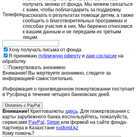
получать звонки от фонда. Мы можем связаться
с вами, чтобы поблагодарить за поддержку,
Телефон
рассказать о результатах помощи детям, а также
сообщить о благотворительных программах и
способах участия в них. Мы бережно относимся
к вашим данным и не передаем их третьим
лицам.
Хочу получать письма от фонда
Я принимаю
публичную оферту
и
даю согласие
на
обработку
Пожертвовать анонимно
Внимание! Вы жертвуете анонимно, следите за
информацией самостоятельно.
Информация о произведенном пожертвовании поступает
в Русфонд в течение четырех банковских дней.
Оплатить с PayPal
Внимание!
Криптовалюты
здесь
. Для пожертвования с
карты зарубежного банка воспользуйтесь, пожалуйста,
сервисами
PayPal
,
Stripe
или формой на сайте фонда-
партнера в Казахстане
rusfond.kz
Кому помочь?