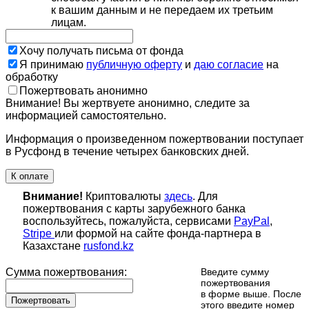
к вашим данным и не передаем их третьим
лицам.
Хочу получать письма от фонда
Я принимаю
публичную оферту
и
даю согласие
на
обработку
Пожертвовать анонимно
Внимание! Вы жертвуете анонимно, следите за
информацией самостоятельно.
Информация о произведенном пожертвовании поступает
в Русфонд в течение четырех банковских дней.
К оплате
Внимание!
Криптовалюты
здесь
. Для
пожертвования с карты зарубежного банка
воспользуйтесь, пожалуйста, сервисами
PayPal
,
Stripe
или формой на сайте фонда-партнера в
Казахстане
rusfond.kz
Сумма пожертвования:
Введите сумму
пожертвования
в форме выше. После
Пожертвовать
этого введите номер