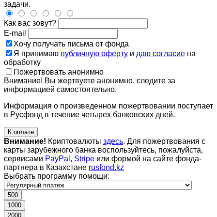
задачи.
Как вас зовут?
E-mail
Хочу получать письма от фонда
Я принимаю
публичную оферту
и
даю согласие
на
обработку
Пожертвовать анонимно
Внимание! Вы жертвуете анонимно, следите за
информацией самостоятельно.
Информация о произведенном пожертвовании поступает
в Русфонд в течение четырех банковских дней.
К оплате
Внимание!
Криптовалюты
здесь
. Для пожертвования с
карты зарубежного банка воспользуйтесь, пожалуйста,
сервисами
PayPal
,
Stripe
или формой на сайте фонда-
партнера в Казахстане
rusfond.kz
Выбрать программу помощи:
500
1000
2000