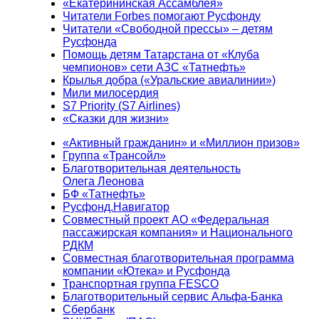
«Екатерининская Ассамблея»
Читатели Forbes помогают Русфонду
Читатели «Свободной прессы» – детям
Русфонда
Помощь детям Татарстана от «Клуба
чемпионов» сети АЗС «Татнефть»
Крылья добра («Уральские авиалинии»)
Мили милосердия
S7 Priority (S7 Airlines)
«Сказки для жизни»
«Активный гражданин» и «Миллион призов»
Группа «Трансойл»
Благотворительная деятельность
Олега Леонова
БФ «Татнефть»
Русфонд.Навигатор
Совместный проект АО «Федеральная
пассажирская компания» и Национального
РДКМ
Совместная благотворительная программа
компании «Ютека» и Русфонда
Транспортная группа FESCO
Благотворительный сервис Альфа-Банка
Сбербанк