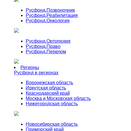
Русфонд.
Позвоночник
Русфонд.
Реабилитация
Русфонд.
Онкология
Русфонд.
Ортопедия
Русфонд.
Право
Русфонд.
Перелом
Регионы
Русфонд в регионах
Воронежская область
Иркутская область
Краснодарский край
Москва и Московская область
Нижегородская область
Новосибирская область
Приморский край