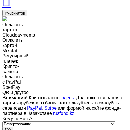
Рубрикатор
Оплатить
картой
Cloudpayments
Оплатить
картой
Mixplat
Регулярный
платеж
Крипто-
валюта
Оплатить
c PayPal
SberPay
QR и другое
Внимание!
Криптовалюты
здесь
. Для пожертвования с
карты зарубежного банка воспользуйтесь, пожалуйста,
сервисами
PayPal
,
Stripe
или формой на сайте фонда-
партнера в Казахстане
rusfond.kz
Кому помочь?
500