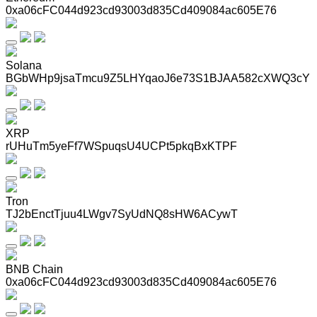
0xa06cFC044d923cd93003d835Cd409084ac605E76
Solana
BGbWHp9jsaTmcu9Z5LHYqaoJ6e73S1BJAA582cXWQ3cY
XRP
rUHuTm5yeFf7WSpuqsU4UCPt5pkqBxKTPF
Tron
TJ2bEnctTjuu4LWgv7SyUdNQ8sHW6ACywT
BNB Chain
0xa06cFC044d923cd93003d835Cd409084ac605E76