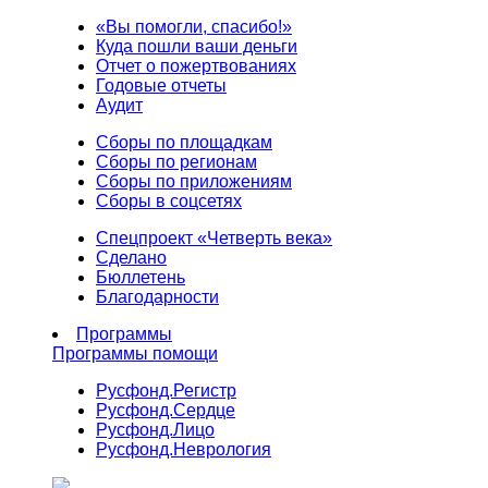
«Вы помогли, спасибо!»
Куда пошли ваши деньги
Отчет о пожертвованиях
Годовые отчеты
Аудит
Сборы по площадкам
Сборы по регионам
Сборы по приложениям
Сборы в соцсетях
Спецпроект «Четверть века»
Сделано
Бюллетень
Благодарности
Программы
Программы помощи
Русфонд.
Регистр
Русфонд.
Сердце
Русфонд.
Лицо
Русфонд.
Неврология