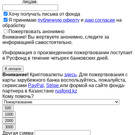
лицам.
Хочу получать письма от фонда
Я принимаю
публичную оферту
и
даю согласие
на
обработку
Пожертвовать анонимно
Внимание! Вы жертвуете анонимно, следите за
информацией самостоятельно.
Информация о произведенном пожертвовании поступает
в Русфонд в течение четырех банковских дней.
К оплате
Внимание!
Криптовалюты
здесь
. Для пожертвования с
карты зарубежного банка воспользуйтесь, пожалуйста,
сервисами
PayPal
,
Stripe
или формой на сайте фонда-
партнера в Казахстане
rusfond.kz
Кому помочь?
500
1000
2000
3000
Другая сумма