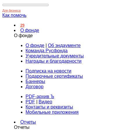
Для бизнеса
Как помочь
29
О фонде
О фонде
О фонде
|
Об эндаументе
Команда Русфонда
Учредительные документы
Награды и благодарности
Подписка на новости
Подарочные сертификаты
Баннеры
Договор
PDF-архив Ъ
PDF
|
Видео
Контакты и реквизиты
Мобильные приложения
Отчеты
Отчеты