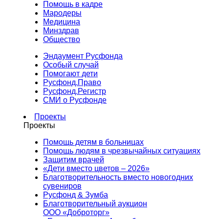
Помощь в кадре
Мародеры
Медицина
Минздрав
Общество
Эндаумент Русфонда
Особый случай
Помогают дети
Русфонд.Право
Русфонд.Регистр
СМИ о Русфонде
Проекты
Проекты
Помощь детям в больницах
Помощь людям в чрезвычайных ситуациях
Защитим врачей
«Дети вместо цветов – 2026»
Благотворительность вместо новогодних
сувениров
Русфонд & Зумба
Благотворительный аукцион
ООО «Доброторг»