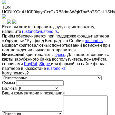
TON
UQDLYQruUJOF0iqryrCcrCkRB8dmAWqkTba5hTSOaL1SHf
Если вы хотите отправить другую криптовалюту,
напишите
rusfond@rusfond.rs
.
Приём обеспечивается при поддержке фонда-партнера
«Удружење "Русфонд Београд"» в Сербии
rusfond.rs
Возврат криптовалютных пожертвований возможен при
подтверждении личности отправителя.
Внимание!
Криптовалюты
здесь
. Для пожертвования с
карты зарубежного банка воспользуйтесь, пожалуйста,
сервисами
PayPal
,
Stripe
или формой на сайте фонда-
партнера в Казахстане
rusfond.kz
Кому помочь?
Сумма
Валюта
Ваши комментарии и пожелания