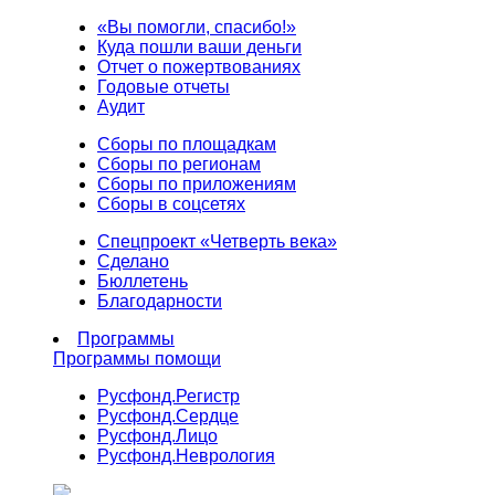
«Вы помогли, спасибо!»
Куда пошли ваши деньги
Отчет о пожертвованиях
Годовые отчеты
Аудит
Сборы по площадкам
Сборы по регионам
Сборы по приложениям
Сборы в соцсетях
Спецпроект «Четверть века»
Сделано
Бюллетень
Благодарности
Программы
Программы помощи
Русфонд.
Регистр
Русфонд.
Сердце
Русфонд.
Лицо
Русфонд.
Неврология