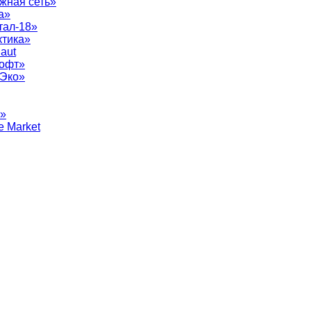
жная сеть»
а»
тал-18»
ктика»
aut
софт»
рЭко»
т»
e Market