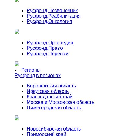
Русфонд.
Позвоночник
Русфонд.
Реабилитация
Русфонд.
Онкология
Русфонд.
Ортопедия
Русфонд.
Право
Русфонд.
Перелом
Регионы
Русфонд в регионах
Воронежская область
Иркутская область
Краснодарский край
Москва и Московская область
Нижегородская область
Новосибирская область
Приморский край