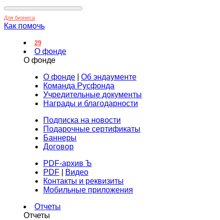
Для бизнеса
Как помочь
29
О фонде
О фонде
О фонде
|
Об эндаументе
Команда Русфонда
Учредительные документы
Награды и благодарности
Подписка на новости
Подарочные сертификаты
Баннеры
Договор
PDF-архив Ъ
PDF
|
Видео
Контакты и реквизиты
Мобильные приложения
Отчеты
Отчеты