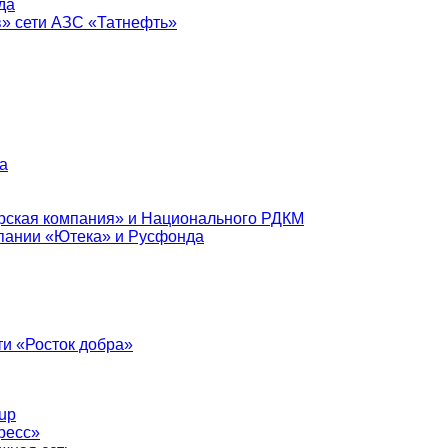
да
в» сети АЗС «Татнефть»
а
рская компания» и Национального РДКМ
пании «Ютека» и Русфонда
и «Росток добра»
up
ресс»