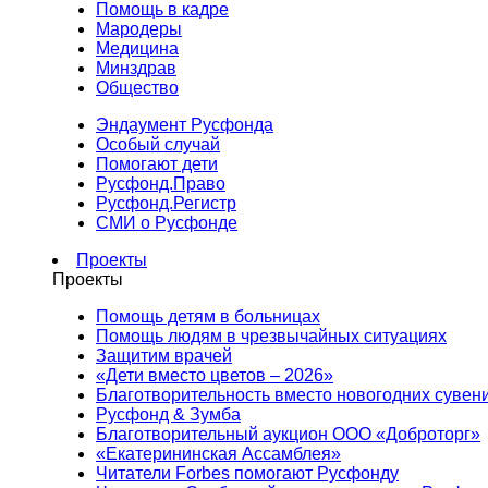
Помощь в кадре
Мародеры
Медицина
Минздрав
Общество
Эндаумент Русфонда
Особый случай
Помогают дети
Русфонд.Право
Русфонд.Регистр
СМИ о Русфонде
Проекты
Проекты
Помощь детям в больницах
Помощь людям в чрезвычайных ситуациях
Защитим врачей
«Дети вместо цветов – 2026»
Благотворительность вместо новогодних сувен
Русфонд & Зумба
Благотворительный аукцион ООО «Доброторг»
«Екатерининская Ассамблея»
Читатели Forbes помогают Русфонду