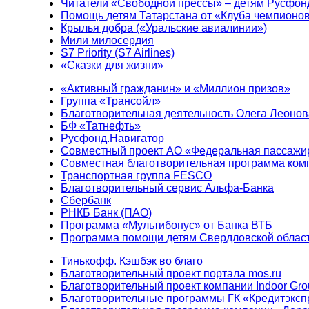
Читатели «Свободной прессы» – детям Русфон
Помощь детям Татарстана от «Клуба чемпионо
Крылья добра («Уральские авиалинии»)
Мили милосердия
S7 Priority (S7 Airlines)
«Сказки для жизни»
«Активный гражданин» и «Миллион призов»
Группа «Трансойл»
Благотворительная деятельность Олега Леонов
БФ «Татнефть»
Русфонд.Навигатор
Совместный проект АО «Федеральная пассажи
Совместная благотворительная программа ком
Транспортная группа FESCO
Благотворительный сервис Альфа-Банка
Сбербанк
РНКБ Банк (ПАО)
Программа «Мультибонус» от Банка ВТБ
Программа помощи детям Свердловской област
Тинькофф. Кэшбэк во благо
Благотворительный проект портала mos.ru
Благотворительный проект компании Indoor Gro
Благотворительные программы ГК «Кредитэксп