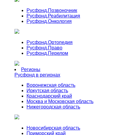
Русфонд.
Позвоночник
Русфонд.
Реабилитация
Русфонд.
Онкология
Русфонд.
Ортопедия
Русфонд.
Право
Русфонд.
Перелом
Регионы
Русфонд в регионах
Воронежская область
Иркутская область
Краснодарский край
Москва и Московская область
Нижегородская область
Новосибирская область
Приморский край