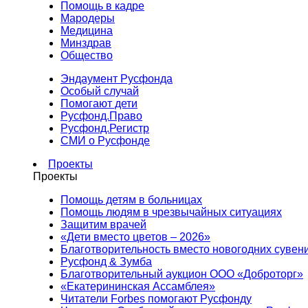
Помощь в кадре
Мародеры
Медицина
Минздрав
Общество
Эндаумент Русфонда
Особый случай
Помогают дети
Русфонд.Право
Русфонд.Регистр
СМИ о Русфонде
Проекты
Проекты
Помощь детям в больницах
Помощь людям в чрезвычайных ситуациях
Защитим врачей
«Дети вместо цветов – 2026»
Благотворительность вместо новогодних сувен
Русфонд & Зумба
Благотворительный аукцион ООО «Доброторг»
«Екатерининская Ассамблея»
Читатели Forbes помогают Русфонду