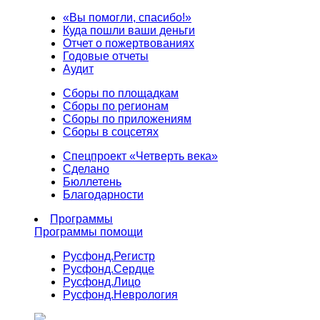
«Вы помогли, спасибо!»
Куда пошли ваши деньги
Отчет о пожертвованиях
Годовые отчеты
Аудит
Сборы по площадкам
Сборы по регионам
Сборы по приложениям
Сборы в соцсетях
Спецпроект «Четверть века»
Сделано
Бюллетень
Благодарности
Программы
Программы помощи
Русфонд.
Регистр
Русфонд.
Сердце
Русфонд.
Лицо
Русфонд.
Неврология