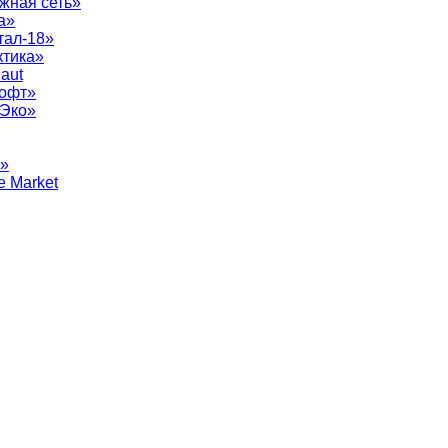
жная сеть»
а»
тал-18»
ктика»
aut
софт»
рЭко»
т»
e Market