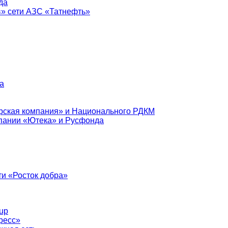
да
в» сети АЗС «Татнефть»
а
рская компания» и Национального РДКМ
пании «Ютека» и Русфонда
и «Росток добра»
up
ресс»