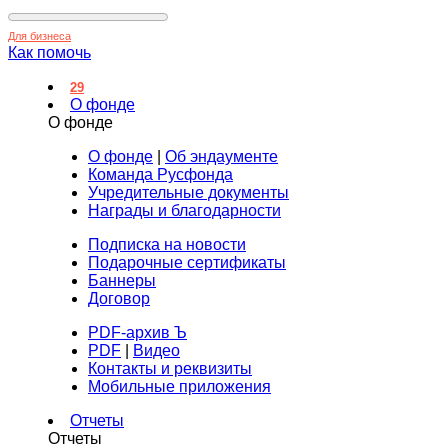
Для бизнеса
Как помочь
29
О фонде
О фонде
О фонде
|
Об эндаументе
Команда Русфонда
Учредительные документы
Награды и благодарности
Подписка на новости
Подарочные сертификаты
Баннеры
Договор
PDF-архив Ъ
PDF
|
Видео
Контакты и реквизиты
Мобильные приложения
Отчеты
Отчеты