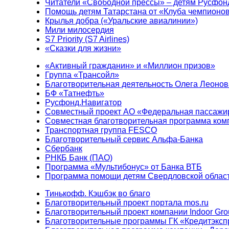
Читатели «Свободной прессы» – детям Русфон
Помощь детям Татарстана от «Клуба чемпионо
Крылья добра («Уральские авиалинии»)
Мили милосердия
S7 Priority (S7 Airlines)
«Сказки для жизни»
«Активный гражданин» и «Миллион призов»
Группа «Трансойл»
Благотворительная деятельность Олега Леонов
БФ «Татнефть»
Русфонд.Навигатор
Совместный проект АО «Федеральная пассажи
Совместная благотворительная программа ком
Транспортная группа FESCO
Благотворительный сервис Альфа-Банка
Сбербанк
РНКБ Банк (ПАО)
Программа «Мультибонус» от Банка ВТБ
Программа помощи детям Свердловской област
Тинькофф. Кэшбэк во благо
Благотворительный проект портала mos.ru
Благотворительный проект компании Indoor Gro
Благотворительные программы ГК «Кредитэксп