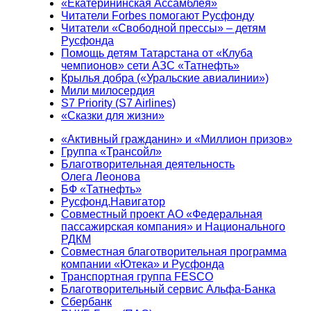
«Екатерининская Ассамблея»
Читатели Forbes помогают Русфонду
Читатели «Свободной прессы» – детям
Русфонда
Помощь детям Татарстана от «Клуба
чемпионов» сети АЗС «Татнефть»
Крылья добра («Уральские авиалинии»)
Мили милосердия
S7 Priority (S7 Airlines)
«Сказки для жизни»
«Активный гражданин» и «Миллион призов»
Группа «Трансойл»
Благотворительная деятельность
Олега Леонова
БФ «Татнефть»
Русфонд.Навигатор
Совместный проект АО «Федеральная
пассажирская компания» и Национального
РДКМ
Совместная благотворительная программа
компании «Ютека» и Русфонда
Транспортная группа FESCO
Благотворительный сервис Альфа-Банка
Сбербанк