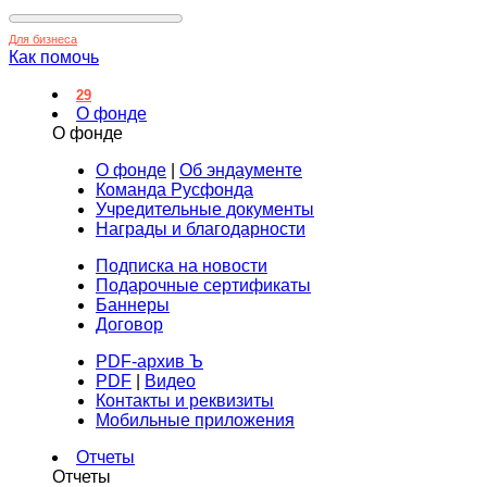
Для бизнеса
Как помочь
29
О фонде
О фонде
О фонде
|
Об эндаументе
Команда Русфонда
Учредительные документы
Награды и благодарности
Подписка на новости
Подарочные сертификаты
Баннеры
Договор
PDF-архив Ъ
PDF
|
Видео
Контакты и реквизиты
Мобильные приложения
Отчеты
Отчеты