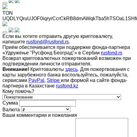
TON
UQDLYQruUJOF0iqryrCcrCkRB8dmAWqkTba5hTSOaL1SHf
Если вы хотите отправить другую криптовалюту,
напишите
rusfond@rusfond.rs
.
Приём обеспечивается при поддержке фонда-партнера
«Удружење "Русфонд Београд"» в Сербии
rusfond.rs
Возврат криптовалютных пожертвований возможен при
подтверждении личности отправителя.
Внимание!
Криптовалюты
здесь
. Для пожертвования с
карты зарубежного банка воспользуйтесь, пожалуйста,
сервисами
PayPal
,
Stripe
или формой на сайте фонда-
партнера в Казахстане
rusfond.kz
Кому помочь?
Сумма
Валюта
Ваши комментарии и пожелания