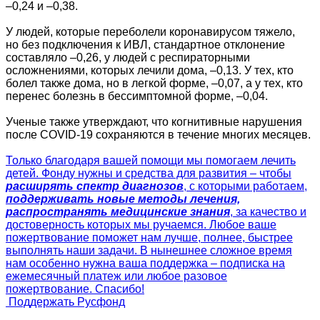
–0,24 и –0,38.
У людей, которые переболели коронавирусом тяжело,
но без подключения к ИВЛ, стандартное отклонение
составляло –0,26, у людей с респираторными
осложнениями, которых лечили дома, –0,13. У тех, кто
болел также дома, но в легкой форме, –0,07, а у тех, кто
перенес болезнь в бессимптомной форме, –0,04.
Ученые также утверждают, что когнитивные нарушения
после COVID-19 сохраняются в течение многих месяцев.
Только благодаря вашей помощи мы помогаем лечить
детей. Фонду нужны и средства для развития – чтобы
расширять спектр диагнозов
, с которыми работаем,
поддерживать новые методы лечения,
распространять медицинские знания
, за качество и
достоверность которых мы ручаемся. Любое ваше
пожертвование поможет нам лучше, полнее, быстрее
выполнять наши задачи. В нынешнее сложное время
нам особенно нужна ваша поддержка – подписка на
ежемесячный платеж или любое разовое
пожертвование. Спасибо!
Поддержать Русфонд