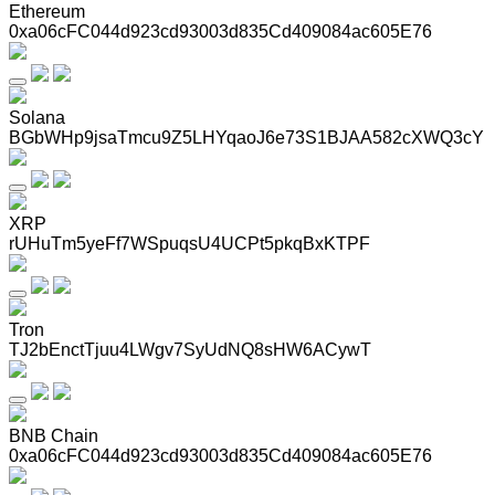
Ethereum
0xa06cFC044d923cd93003d835Cd409084ac605E76
Solana
BGbWHp9jsaTmcu9Z5LHYqaoJ6e73S1BJAA582cXWQ3cY
XRP
rUHuTm5yeFf7WSpuqsU4UCPt5pkqBxKTPF
Tron
TJ2bEnctTjuu4LWgv7SyUdNQ8sHW6ACywT
BNB Chain
0xa06cFC044d923cd93003d835Cd409084ac605E76