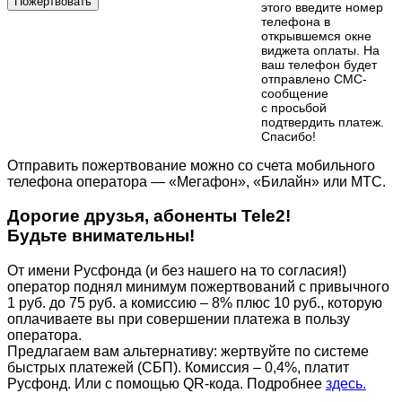
Пожертвовать
этого введите номер
телефона в
открывшемся окне
виджета оплаты. На
ваш телефон будет
отправлено СМС-
сообщение
с просьбой
подтвердить платеж.
Cпасибо!
Отправить пожертвование можно со счета мобильного
телефона оператора — «Мегафон», «Билайн» или МТС.
Дорогие друзья, абоненты Tele2!
Будьте внимательны!
От имени Русфонда (и без нашего на то согласия!)
оператор поднял минимум пожертвований с привычного
1 руб. до 75 руб. а комиссию – 8% плюс 10 руб., которую
оплачиваете вы при совершении платежа в пользу
оператора.
Предлагаем вам альтернативу: жертвуйте по cистеме
быстрых платежей (СБП). Комиссия – 0,4%, платит
Русфонд. Или с помощью QR-кода. Подробнее
здесь.