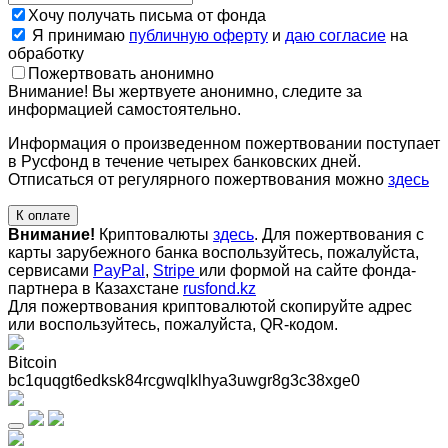
Хочу получать письма от фонда
Я принимаю
публичную оферту
и
даю согласие
на
обработку
Пожертвовать анонимно
Внимание! Вы жертвуете анонимно, следите за
информацией самостоятельно.
Информация о произведенном пожертвовании поступает
в Русфонд в течение четырех банковских дней.
Отписаться от регулярного пожертвования можно
здесь
К оплате
Внимание!
Криптовалюты
здесь
. Для пожертвования с
карты зарубежного банка воспользуйтесь, пожалуйста,
сервисами
PayPal
,
Stripe
или формой на сайте фонда-
партнера в Казахстане
rusfond.kz
Для пожертвования криптовалютой скопируйте адрес
или воспользуйтесь, пожалуйста, QR-кодом
.
Bitcoin
bc1quqgt6edksk84rcgwqlklhya3uwgr8g3c38xge0