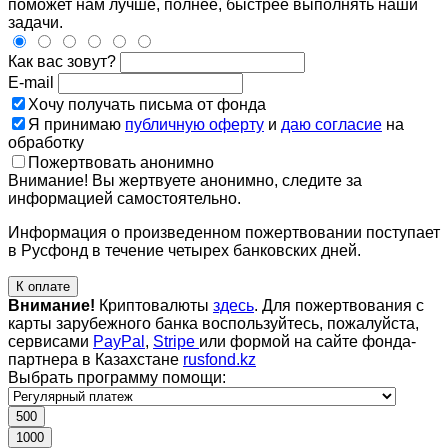
поможет нам лучше, полнее, быстрее выполнять наши
задачи.
Как вас зовут?
E-mail
Хочу получать письма от фонда
Я принимаю
публичную оферту
и
даю согласие
на
обработку
Пожертвовать анонимно
Внимание! Вы жертвуете анонимно, следите за
информацией самостоятельно.
Информация о произведенном пожертвовании поступает
в Русфонд в течение четырех банковских дней.
К оплате
Внимание!
Криптовалюты
здесь
. Для пожертвования с
карты зарубежного банка воспользуйтесь, пожалуйста,
сервисами
PayPal
,
Stripe
или формой на сайте фонда-
партнера в Казахстане
rusfond.kz
Выбрать программу помощи:
500
1000