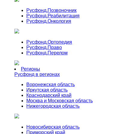
Русфонд.
Позвоночник
Русфонд.
Реабилитация
Русфонд.
Онкология
Русфонд.
Ортопедия
Русфонд.
Право
Русфонд.
Перелом
Регионы
Русфонд в регионах
Воронежская область
Иркутская область
Краснодарский край
Москва и Московская область
Нижегородская область
Новосибирская область
Приморский край