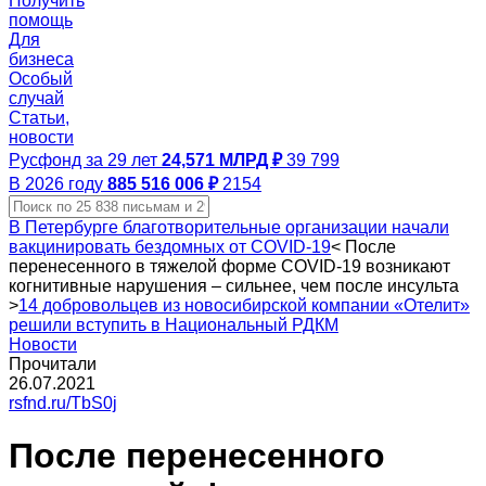
Получить
помощь
Для
бизнеса
Особый
случай
Статьи,
новости
Русфонд за 29 лет
24,571 МЛРД ₽
39 799
В 2026 году
885 516 006 ₽
2154
В Петербурге благотворительные организации начали
вакцинировать бездомных от COVID-19
<
После
перенесенного в тяжелой форме COVID‑19 возникают
когнитивные нарушения – сильнее, чем после инсульта
>
14 добровольцев из новосибирской компании «Отелит»
решили вступить в Национальный РДКМ
Новости
Прочитали
26.07.2021
rsfnd.ru/TbS0j
После перенесенного