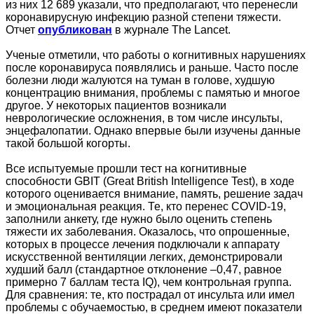
из них 12 689 указали, что предполагают, что перенесли
коронавирусную инфекцию разной степени тяжести.
Отчет
опубликован
в журнале The Lancet.
Ученые отметили, что работы о когнитивных нарушениях
после коронавируса появлялись и раньше. Часто после
болезни люди жалуются на туман в голове, худшую
концентрацию внимания, проблемы с памятью и многое
другое. У некоторых пациентов возникали
неврологические осложнения, в том числе инсульты,
энцефалопатии. Однако впервые были изучены данные
такой большой когорты.
Все испытуемые прошли тест на когнитивные
способности GBIT (Great British Intelligence Test), в ходе
которого оценивается внимание, память, решение задач
и эмоциональная реакция. Те, кто перенес COVID-19,
заполнили анкету, где нужно было оценить степень
тяжести их заболевания. Оказалось, что опрошенные,
которых в процессе лечения подключали к аппарату
искусственной вентиляции легких, демонстрировали
худший балл (стандартное отклонение –0,47, равное
примерно 7 баллам теста IQ), чем контрольная группа.
Для сравнения: те, кто пострадал от инсульта или имел
проблемы с обучаемостью, в среднем имеют показатели