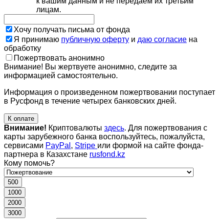
к вашим данным и не передаем их третьим
лицам.
Хочу получать письма от фонда
Я принимаю
публичную оферту
и
даю согласие
на
обработку
Пожертвовать анонимно
Внимание! Вы жертвуете анонимно, следите за
информацией самостоятельно.
Информация о произведенном пожертвовании поступает
в Русфонд в течение четырех банковских дней.
К оплате
Внимание!
Криптовалюты
здесь
. Для пожертвования с
карты зарубежного банка воспользуйтесь, пожалуйста,
сервисами
PayPal
,
Stripe
или формой на сайте фонда-
партнера в Казахстане
rusfond.kz
Кому помочь?
500
1000
2000
3000