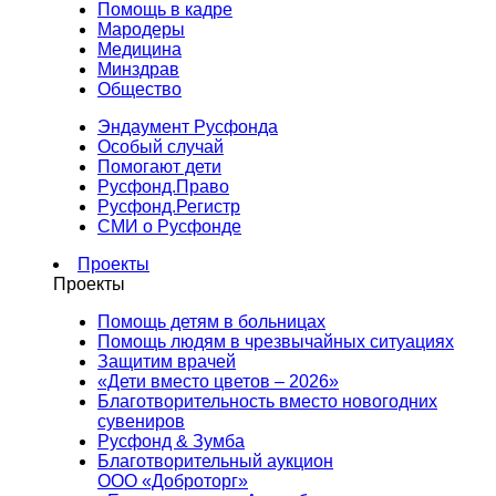
Помощь в кадре
Мародеры
Медицина
Минздрав
Общество
Эндаумент Русфонда
Особый случай
Помогают дети
Русфонд.Право
Русфонд.Регистр
СМИ о Русфонде
Проекты
Проекты
Помощь детям в больницах
Помощь людям в чрезвычайных ситуациях
Защитим врачей
«Дети вместо цветов – 2026»
Благотворительность вместо новогодних
сувениров
Русфонд & Зумба
Благотворительный аукцион
ООО «Доброторг»