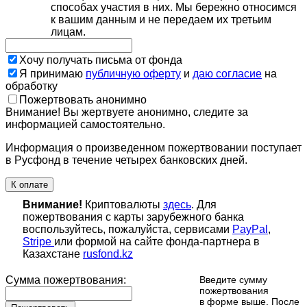
способах участия в них. Мы бережно относимся
к вашим данным и не передаем их третьим
лицам.
Хочу получать письма от фонда
Я принимаю
публичную оферту
и
даю согласие
на
обработку
Пожертвовать анонимно
Внимание! Вы жертвуете анонимно, следите за
информацией самостоятельно.
Информация о произведенном пожертвовании поступает
в Русфонд в течение четырех банковских дней.
К оплате
Внимание!
Криптовалюты
здесь
. Для
пожертвования с карты зарубежного банка
воспользуйтесь, пожалуйста, сервисами
PayPal
,
Stripe
или формой на сайте фонда-партнера в
Казахстане
rusfond.kz
Сумма пожертвования:
Введите сумму
пожертвования
в форме выше. После