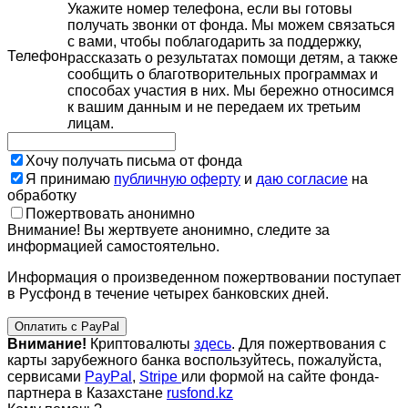
Укажите номер телефона, если вы готовы
получать звонки от фонда. Мы можем связаться
с вами, чтобы поблагодарить за поддержку,
Телефон
рассказать о результатах помощи детям, а также
сообщить о благотворительных программах и
способах участия в них. Мы бережно относимся
к вашим данным и не передаем их третьим
лицам.
Хочу получать письма от фонда
Я принимаю
публичную оферту
и
даю согласие
на
обработку
Пожертвовать анонимно
Внимание! Вы жертвуете анонимно, следите за
информацией самостоятельно.
Информация о произведенном пожертвовании поступает
в Русфонд в течение четырех банковских дней.
Оплатить с PayPal
Внимание!
Криптовалюты
здесь
. Для пожертвования с
карты зарубежного банка воспользуйтесь, пожалуйста,
сервисами
PayPal
,
Stripe
или формой на сайте фонда-
партнера в Казахстане
rusfond.kz