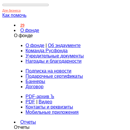
Для бизнеса
Как помочь
29
О фонде
О фонде
О фонде
|
Об эндаументе
Команда Русфонда
Учредительные документы
Награды и благодарности
Подписка на новости
Подарочные сертификаты
Баннеры
Договор
PDF-архив Ъ
PDF
|
Видео
Контакты и реквизиты
Мобильные приложения
Отчеты
Отчеты