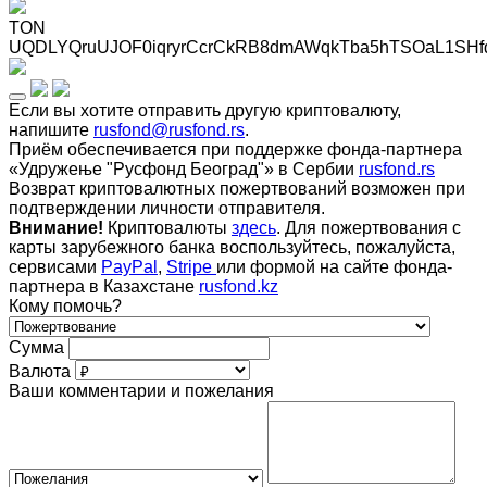
TON
UQDLYQruUJOF0iqryrCcrCkRB8dmAWqkTba5hTSOaL1SHf
Если вы хотите отправить другую криптовалюту,
напишите
rusfond@rusfond.rs
.
Приём обеспечивается при поддержке фонда-партнера
«Удружење "Русфонд Београд"» в Сербии
rusfond.rs
Возврат криптовалютных пожертвований возможен при
подтверждении личности отправителя.
Внимание!
Криптовалюты
здесь
. Для пожертвования с
карты зарубежного банка воспользуйтесь, пожалуйста,
сервисами
PayPal
,
Stripe
или формой на сайте фонда-
партнера в Казахстане
rusfond.kz
Кому помочь?
Сумма
Валюта
Ваши комментарии и пожелания