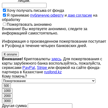
лицам.
Хочу получать письма от фонда
Я принимаю
публичную оферту
и
даю согласие
на
обработку
Пожертвовать анонимно
Внимание! Вы жертвуете анонимно, следите за
информацией самостоятельно.
Информация о произведенном пожертвовании поступает
в Русфонд в течение четырех банковских дней.
К оплате
Внимание!
Криптовалюты
здесь
. Для пожертвования с
карты зарубежного банка воспользуйтесь, пожалуйста,
сервисами
PayPal
,
Stripe
или формой на сайте фонда-
партнера в Казахстане
rusfond.kz
Кому помочь?
500
1000
2000
3000
Другая сумма