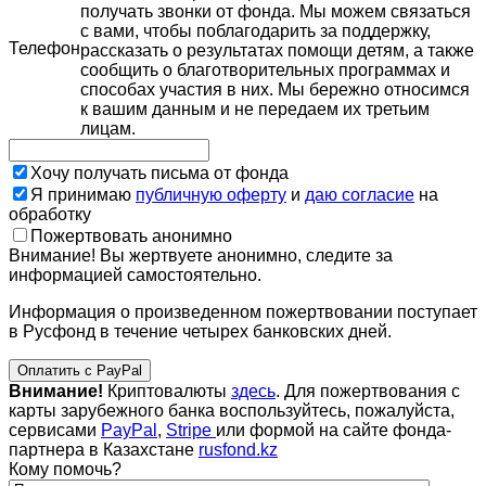
получать звонки от фонда. Мы можем связаться
с вами, чтобы поблагодарить за поддержку,
Телефон
рассказать о результатах помощи детям, а также
сообщить о благотворительных программах и
способах участия в них. Мы бережно относимся
к вашим данным и не передаем их третьим
лицам.
Хочу получать письма от фонда
Я принимаю
публичную оферту
и
даю согласие
на
обработку
Пожертвовать анонимно
Внимание! Вы жертвуете анонимно, следите за
информацией самостоятельно.
Информация о произведенном пожертвовании поступает
в Русфонд в течение четырех банковских дней.
Оплатить с PayPal
Внимание!
Криптовалюты
здесь
. Для пожертвования с
карты зарубежного банка воспользуйтесь, пожалуйста,
сервисами
PayPal
,
Stripe
или формой на сайте фонда-
партнера в Казахстане
rusfond.kz
Кому помочь?