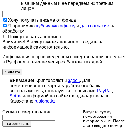
к вашим данным и не передаем их третьим
лицам.
Хочу получать письма от фонда
Я принимаю
публичную оферту
и
даю согласие
на
обработку
Пожертвовать анонимно
Внимание! Вы жертвуете анонимно, следите за
информацией самостоятельно.
Информация о произведенном пожертвовании поступает
в Русфонд в течение четырех банковских дней.
К оплате
Внимание!
Криптовалюты
здесь
. Для
пожертвования с карты зарубежного банка
воспользуйтесь, пожалуйста, сервисами
PayPal
,
Stripe
или формой на сайте фонда-партнера в
Казахстане
rusfond.kz
Сумма пожертвования:
Введите сумму
пожертвования
в форме выше. После
Пожертвовать
этого введите номер