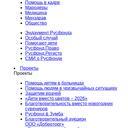
Помощь в кадре
Мародеры
Медицина
Минздрав
Общество
Эндаумент Русфонда
Особый случай
Помогают дети
Русфонд.Право
Русфонд.Регистр
СМИ о Русфонде
Проекты
Проекты
Помощь детям в больницах
Помощь людям в чрезвычайных ситуациях
Защитим врачей
«Дети вместо цветов – 2026»
Благотворительность вместо новогодних
сувениров
Русфонд & Зумба
Благотворительный аукцион
ООО «Доброторг»