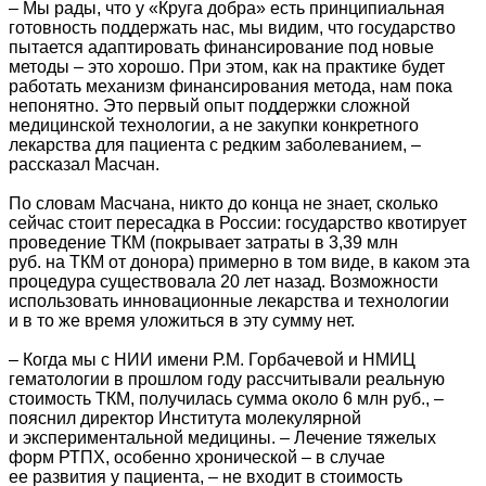
– Мы рады, что у «Круга добра» есть принципиальная
готовность поддержать нас, мы видим, что государство
пытается адаптировать финансирование под новые
методы – это хорошо. При этом, как на практике будет
работать механизм финансирования метода, нам пока
непонятно. Это первый опыт поддержки сложной
медицинской технологии, а не закупки конкретного
лекарства для пациента с редким заболеванием, –
рассказал Масчан.
По словам Масчана, никто до конца не знает, сколько
сейчас стоит пересадка в России: государство квотирует
проведение ТКМ (покрывает затраты в 3,39 млн
руб. на ТКМ от донора) примерно в том виде, в каком эта
процедура существовала 20 лет назад. Возможности
использовать инновационные лекарства и технологии
и в то же время уложиться в эту сумму нет.
– Когда мы с НИИ имени Р.М. Горбачевой и НМИЦ
гематологии в прошлом году рассчитывали реальную
стоимость ТКМ, получилась сумма около 6 млн руб., –
пояснил директор Института молекулярной
и экспериментальной медицины. – Лечение тяжелых
форм РТПХ, особенно хронической – в случае
ее развития у пациента, – не входит в стоимость