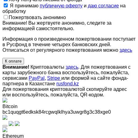
Я принимаю
публичную оферту
и
даю согласие
на
обработку
Пожертвовать анонимно
Внимание! Вы жертвуете анонимно, следите за
информацией самостоятельно.
Информация о произведенном пожертвовании поступает
в Русфонд в течение четырех банковских дней.
Отписаться от регулярного пожертвования можно
здесь
К оплате
Внимание!
Криптовалюты
здесь
. Для пожертвования с
карты зарубежного банка воспользуйтесь, пожалуйста,
сервисами
PayPal
,
Stripe
или формой на сайте фонда-
партнера в Казахстане
rusfond.kz
Для пожертвования криптовалютой скопируйте адрес
или воспользуйтесь, пожалуйста, QR-кодом
.
Bitcoin
bc1quqgt6edksk84rcgwqlklhya3uwgr8g3c38xge0
Ethereum