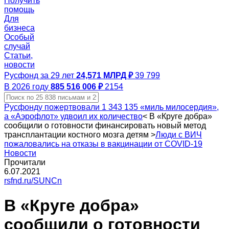
Получить
помощь
Для
бизнеса
Особый
случай
Статьи,
новости
Русфонд за 29 лет
24,571 МЛРД ₽
39 799
В 2026 году
885 516 006 ₽
2154
Русфонду пожертвовали 1 343 135 «миль милосердия»,
а «Аэрофлот» удвоил их количество
<
В «Круге добра»
сообщили о готовности финансировать новый метод
трансплантации костного мозга детям
>
Люди с ВИЧ
пожаловались на отказы в вакцинации от COVID‑19
Новости
Прочитали
6.07.2021
rsfnd.ru/SUNCn
В «Круге добра»
сообщили о готовности