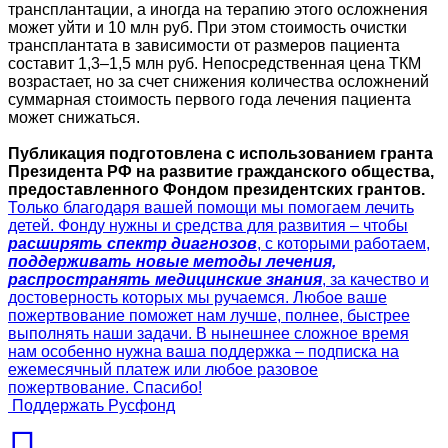
трансплантации, а иногда на терапию этого осложнения
может уйти и 10 млн руб. При этом стоимость очистки
трансплантата в зависимости от размеров пациента
составит 1,3–1,5 млн руб. Непосредственная цена ТКМ
возрастает, но за счет снижения количества осложнений
суммарная стоимость первого года лечения пациента
может снижаться.
Публикация подготовлена с использованием гранта
Президента РФ на развитие гражданского общества,
предоставленного Фондом президентских грантов.
Только благодаря вашей помощи мы помогаем лечить
детей. Фонду нужны и средства для развития – чтобы
расширять спектр диагнозов
, с которыми работаем,
поддерживать новые методы лечения,
распространять медицинские знания
, за качество и
достоверность которых мы ручаемся. Любое ваше
пожертвование поможет нам лучше, полнее, быстрее
выполнять наши задачи. В нынешнее сложное время
нам особенно нужна ваша поддержка – подписка на
ежемесячный платеж или любое разовое
пожертвование. Спасибо!
Поддержать Русфонд