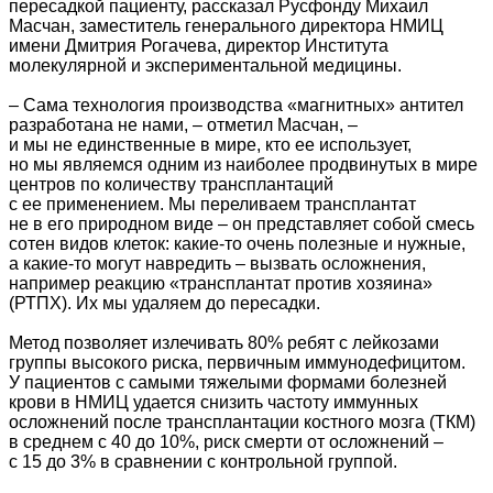
пересадкой пациенту, рассказал Русфонду Михаил
Масчан, заместитель генерального директора НМИЦ
имени Дмитрия Рогачева, директор Института
молекулярной и экспериментальной медицины.
– Сама технология производства «магнитных» антител
разработана не нами, – отметил Масчан, –
и мы не единственные в мире, кто ее использует,
но мы являемся одним из наиболее продвинутых в мире
центров по количеству трансплантаций
с ее применением. Мы переливаем трансплантат
не в его природном виде – он представляет собой смесь
сотен видов клеток: какие-то очень полезные и нужные,
а какие-то могут навредить – вызвать осложнения,
например реакцию «трансплантат против хозяина»
(РТПХ). Их мы удаляем до пересадки.
Метод позволяет излечивать 80% ребят с лейкозами
группы высокого риска, первичным иммунодефицитом.
У пациентов с самыми тяжелыми формами болезней
крови в НМИЦ удается снизить частоту иммунных
осложнений после трансплантации костного мозга (ТКМ)
в среднем с 40 до 10%, риск смерти от осложнений –
с 15 до 3% в сравнении с контрольной группой.