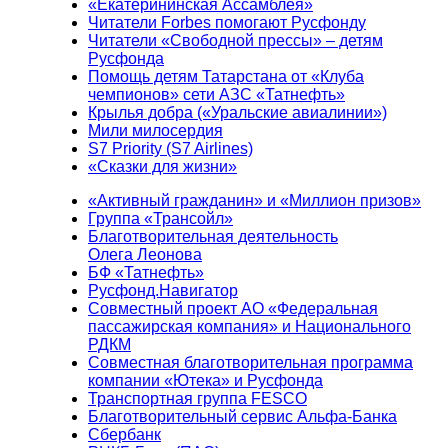
«Екатерининская Ассамблея»
Читатели Forbes помогают Русфонду
Читатели «Свободной прессы» – детям
Русфонда
Помощь детям Татарстана от «Клуба
чемпионов» сети АЗС «Татнефть»
Крылья добра («Уральские авиалинии»)
Мили милосердия
S7 Priority (S7 Airlines)
«Сказки для жизни»
«Активный гражданин» и «Миллион призов»
Группа «Трансойл»
Благотворительная деятельность
Олега Леонова
БФ «Татнефть»
Русфонд.Навигатор
Совместный проект АО «Федеральная
пассажирская компания» и Национального
РДКМ
Совместная благотворительная программа
компании «Ютека» и Русфонда
Транспортная группа FESCO
Благотворительный сервис Альфа-Банка
Сбербанк