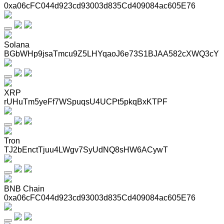
0xa06cFC044d923cd93003d835Cd409084ac605E76
Solana
BGbWHp9jsaTmcu9Z5LHYqaoJ6e73S1BJAA582cXWQ3cY
XRP
rUHuTm5yeFf7WSpuqsU4UCPt5pkqBxKTPF
Tron
TJ2bEnctTjuu4LWgv7SyUdNQ8sHW6ACywT
BNB Chain
0xa06cFC044d923cd93003d835Cd409084ac605E76