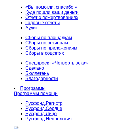
«Вы помогли, спасибо!»
Куда пошли ваши деньги
Отчет о пожертвованиях
Годовые отчеты
Аудит
Сборы по площадкам
Сборы по регионам
Сборы по приложениям
Сборы в соцсетях
Спецпроект «Четверть века»
Сделано
Бюллетень
Благодарности
Программы
Программы помощи
Русфонд.
Регистр
Русфонд.
Сердце
Русфонд.
Лицо
Русфонд.
Неврология