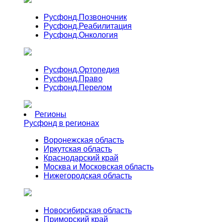
Русфонд.
Позвоночник
Русфонд.
Реабилитация
Русфонд.
Онкология
Русфонд.
Ортопедия
Русфонд.
Право
Русфонд.
Перелом
Регионы
Русфонд в регионах
Воронежская область
Иркутская область
Краснодарский край
Москва и Московская область
Нижегородская область
Новосибирская область
Приморский край