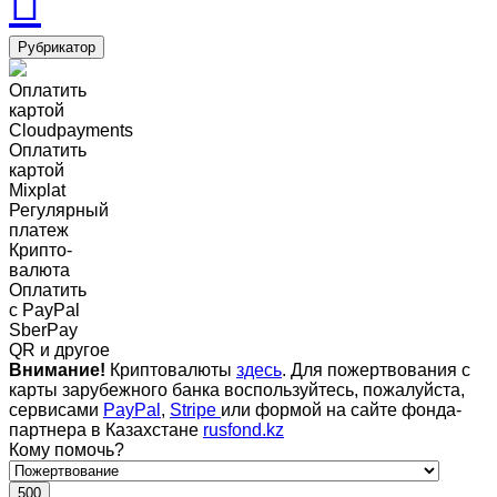
Рубрикатор
Оплатить
картой
Cloudpayments
Оплатить
картой
Mixplat
Регулярный
платеж
Крипто-
валюта
Оплатить
c PayPal
SberPay
QR и другое
Внимание!
Криптовалюты
здесь
. Для пожертвования с
карты зарубежного банка воспользуйтесь, пожалуйста,
сервисами
PayPal
,
Stripe
или формой на сайте фонда-
партнера в Казахстане
rusfond.kz
Кому помочь?
500