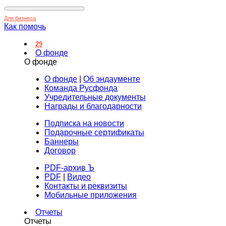
Для бизнеса
Как помочь
29
О фонде
О фонде
О фонде
|
Об эндаументе
Команда Русфонда
Учредительные документы
Награды и благодарности
Подписка на новости
Подарочные сертификаты
Баннеры
Договор
PDF-архив Ъ
PDF
|
Видео
Контакты и реквизиты
Мобильные приложения
Отчеты
Отчеты