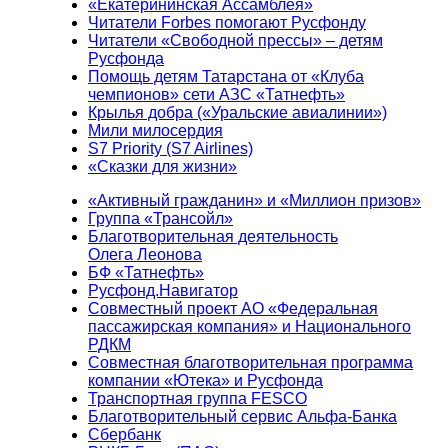
«Екатерининская Ассамблея»
Читатели Forbes помогают Русфонду
Читатели «Свободной прессы» – детям
Русфонда
Помощь детям Татарстана от «Клуба
чемпионов» сети АЗС «Татнефть»
Крылья добра («Уральские авиалинии»)
Мили милосердия
S7 Priority (S7 Airlines)
«Сказки для жизни»
«Активный гражданин» и «Миллион призов»
Группа «Трансойл»
Благотворительная деятельность
Олега Леонова
БФ «Татнефть»
Русфонд.Навигатор
Совместный проект АО «Федеральная
пассажирская компания» и Национального
РДКМ
Совместная благотворительная программа
компании «Ютека» и Русфонда
Транспортная группа FESCO
Благотворительный сервис Альфа-Банка
Сбербанк