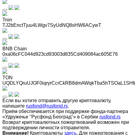
Tron
TJ2bEnctTjuu4LWgv7SyUdNQ8sHW6ACywT
BNB Chain
0xa06cFC044d923cd93003d835Cd409084ac605E76
TON
UQDLYQruUJOF0iqryrCcrCkRB8dmAWqkTba5hTSOaL1SHf
Если вы хотите отправить другую криптовалюту,
напишите
rusfond@rusfond.rs
.
Приём обеспечивается при поддержке фонда-партнера
«Удружење "Русфонд Београд"» в Сербии
rusfond.rs
Возврат криптовалютных пожертвований возможен при
подтверждении личности отправителя.
Внимание!
Криптовалюты
здесь
. Для пожертвования с