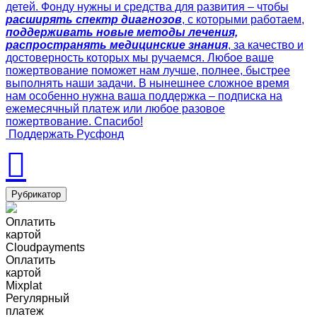
детей. Фонду нужны и средства для развития – чтобы
расширять спектр диагнозов
, с которыми работаем,
поддерживать новые методы лечения,
распространять медицинские знания
, за качество и
достоверность которых мы ручаемся. Любое ваше
пожертвование поможет нам лучше, полнее, быстрее
выполнять наши задачи. В нынешнее сложное время
нам особенно нужна ваша поддержка – подписка на
ежемесячный платеж или любое разовое
пожертвование. Спасибо!
Поддержать Русфонд
Рубрикатор
Оплатить
картой
Cloudpayments
Оплатить
картой
Mixplat
Регулярный
платеж