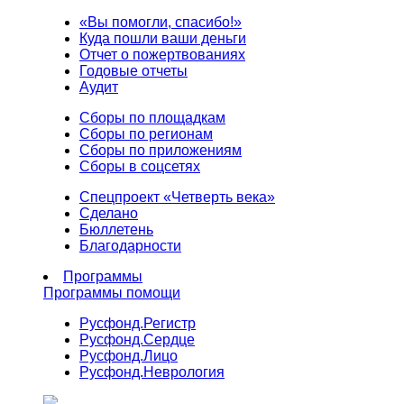
«Вы помогли, спасибо!»
Куда пошли ваши деньги
Отчет о пожертвованиях
Годовые отчеты
Аудит
Сборы по площадкам
Сборы по регионам
Сборы по приложениям
Сборы в соцсетях
Спецпроект «Четверть века»
Сделано
Бюллетень
Благодарности
Программы
Программы помощи
Русфонд.
Регистр
Русфонд.
Сердце
Русфонд.
Лицо
Русфонд.
Неврология