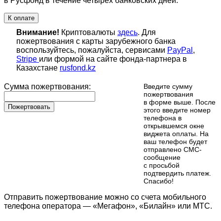
в Русфонд в течение четырех банковских дней.
К оплате
Внимание!
Криптовалюты
здесь
. Для
пожертвования с карты зарубежного банка
воспользуйтесь, пожалуйста, сервисами
PayPal
,
Stripe
или формой на сайте фонда-партнера в
Казахстане
rusfond.kz
Сумма пожертвования:
Введите сумму
пожертвования
в форме выше. После
Пожертвовать
этого введите номер
телефона в
открывшемся окне
виджета оплаты. На
ваш телефон будет
отправлено СМС-
сообщение
с просьбой
подтвердить платеж.
Cпасибо!
Отправить пожертвование можно со счета мобильного
телефона оператора — «Мегафон», «Билайн» или МТС.