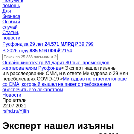
Получить
помощь
Для
бизнеса
Особый
случай
Статьи,
новости
Русфонд за 29 лет
24,571 МЛРД ₽
39 799
В 2026 году
885 516 006 ₽
2154
Онлайн-кинотеатр IVI дарит 80 тыс. промокодов
жертвователям Русфонда
<
Эксперт нашел изъяны
и в расследовании СМИ, и в ответе Минздрава о 29 млн
переболевших COVID-19
>
Минздрав не ответил юноше
со СМА, который вышел на пикет с требованием
обеспечить его лекарством
Новости
Прочитали
22.07.2021
rsfnd.ru/YjIih
Эксперт нашел изъяны