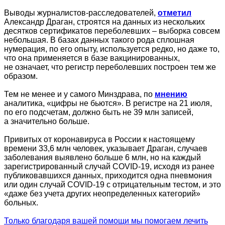
Выводы журналистов-расследователей,
отметил
Александр Драган, строятся на данных из нескольких
десятков сертификатов переболевших – выборка совсем
небольшая. В базах данных такого рода сплошная
нумерация, по его опыту, используется редко, но даже то,
что она применяется в базе вакцинированных,
не означает, что регистр переболевших построен тем же
образом.
Тем не менее и у самого Минздрава, по
мнению
аналитика, «цифры не бьются». В регистре на 21 июля,
по его подсчетам, должно быть не 39 млн записей,
а значительно больше.
Привитых от коронавируса в России к настоящему
времени 33,6 млн человек, указывает Драган, случаев
заболевания выявлено больше 6 млн, но на каждый
зарегистрированный случай COVID-19, исходя из ранее
публиковавшихся данных, приходится одна пневмония
или один случай COVID-19 с отрицательным тестом, и это
«даже без учета других неопределенных категорий»
больных.
Только благодаря вашей помощи мы помогаем лечить