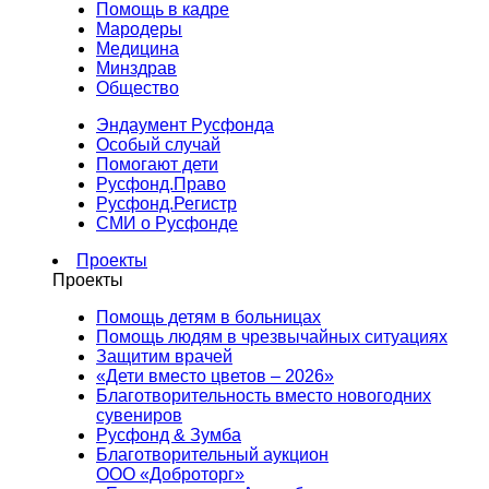
Помощь в кадре
Мародеры
Медицина
Минздрав
Общество
Эндаумент Русфонда
Особый случай
Помогают дети
Русфонд.Право
Русфонд.Регистр
СМИ о Русфонде
Проекты
Проекты
Помощь детям в больницах
Помощь людям в чрезвычайных ситуациях
Защитим врачей
«Дети вместо цветов – 2026»
Благотворительность вместо новогодних
сувениров
Русфонд & Зумба
Благотворительный аукцион
ООО «Доброторг»