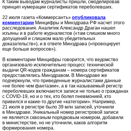
К таким выводам журналисты пришли, смоделировав
принцип нумерации сертификатов переболевших.
22 июля газета «Коммерсантъ»
опубликовала
комментарии
Минцифры и Минздрава РФ насчет этого
расследования. Аналитик Александр Драган нашел
изъяны и в работе журналистов («там слишком много
допущений и слишком мало убедительных
доказательств»), и в ответе Минздрава («провоцирует
еще больше вопросов»).
В комментарии Минцифры говорится, что ведомство
организовало исключительно процесс технической
выдачи QR-кодов гражданам – номера сертификатов
предоставлялись Минздравом. В Минздраве же
подчеркнули, что приведенные журналистами данные
«не более чем фантазии», а в так называемый регистр
переболевших включаются записи не только о гражданах
с COVID-19, но и о тех, кто болел пневмонией, кто
привился и какие-то другие «категории». Например,
21 июля в регистре было 39 млн записей, уточнили
в Минздраве. Уникальный номер регистровой записи
не является сквозным порядковым номером, добавили
в министерстве, но не уточнили, каков алгоритм
формирования номера.