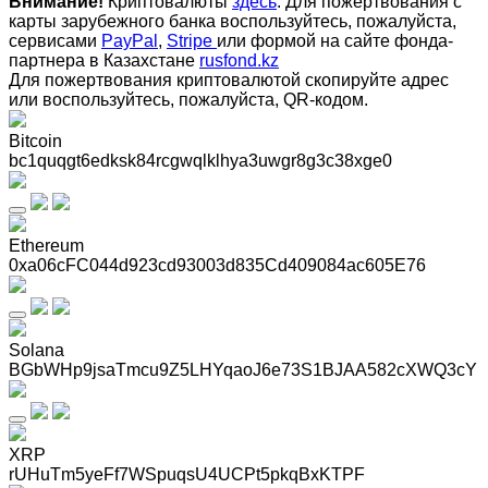
Внимание!
Криптовалюты
здесь
. Для пожертвования с
карты зарубежного банка воспользуйтесь, пожалуйста,
сервисами
PayPal
,
Stripe
или формой на сайте фонда-
партнера в Казахстане
rusfond.kz
Для пожертвования криптовалютой скопируйте адрес
или воспользуйтесь, пожалуйста, QR-кодом
.
Bitcoin
bc1quqgt6edksk84rcgwqlklhya3uwgr8g3c38xge0
Ethereum
0xa06cFC044d923cd93003d835Cd409084ac605E76
Solana
BGbWHp9jsaTmcu9Z5LHYqaoJ6e73S1BJAA582cXWQ3cY
XRP
rUHuTm5yeFf7WSpuqsU4UCPt5pkqBxKTPF