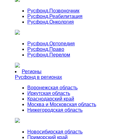
Русфонд.
Позвоночник
Русфонд.
Реабилитация
Русфонд.
Онкология
Русфонд.
Ортопедия
Русфонд.
Право
Русфонд.
Перелом
Регионы
Русфонд в регионах
Воронежская область
Иркутская область
Краснодарский край
Москва и Московская область
Нижегородская область
Новосибирская область
Приморский край