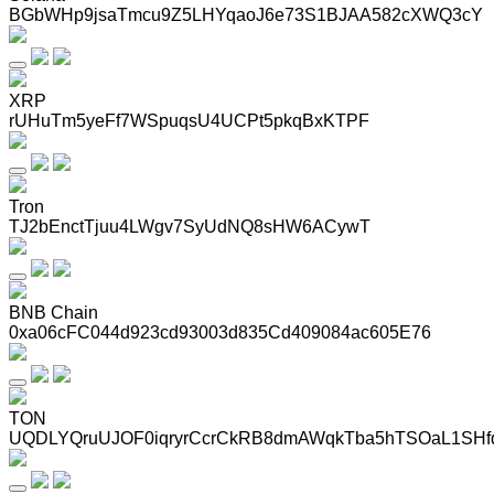
BGbWHp9jsaTmcu9Z5LHYqaoJ6e73S1BJAA582cXWQ3cY
XRP
rUHuTm5yeFf7WSpuqsU4UCPt5pkqBxKTPF
Tron
TJ2bEnctTjuu4LWgv7SyUdNQ8sHW6ACywT
BNB Chain
0xa06cFC044d923cd93003d835Cd409084ac605E76
TON
UQDLYQruUJOF0iqryrCcrCkRB8dmAWqkTba5hTSOaL1SHf