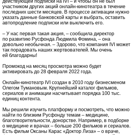
действующей подписки на IVI – и чтобы он не был
участником других акций онлайн-кинотеатра в течение
последних шести месяцев. В процессе активации нужно
указать данные банковской карты и выбрать, оставить
автопродление подписки или выключить его.
– У нас первая такая акция, – сообщила директор
по развитию Русфонда Людмила Фомина, – она
довольно необычная. – Здорово, что компания IVI может
так порадовать наших жертвователей. Мы очень
ей благодарны!
Промокод на месяц просмотра можно будет
активировать до 28 февраля 2022 года.
Онлайн-кинотеатр IVI создан в 2010 году бизнесменом
Олегом Тумановым. Крупнейший каталог фильмов,
сериалов и анимации насчитывает порядка 100 тыс.
единиц контента.
Мы решили изучить платформу и посмотреть, что можно
найти по близким Русфонду темам – медицине,
благотворительности, донорстве. Например, в подборке
о медицине и врачах – больше 200 фильмов и сериалов.
Есть фильм Оксаны Карас «Доктор Лиза» – о враче,