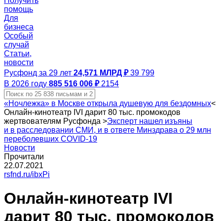
Получить
помощь
Для
бизнеса
Особый
случай
Статьи,
новости
Русфонд за 29 лет
24,571 МЛРД ₽
39 799
В 2026 году
885 516 006 ₽
2154
«Ночлежка» в Москве открыла душевую для бездомных
<
Онлайн-кинотеатр IVI дарит 80 тыс. промокодов
жертвователям Русфонда
>
Эксперт нашел изъяны
и в расследовании СМИ, и в ответе Минздрава о 29 млн
переболевших COVID-19
Новости
Прочитали
22.07.2021
rsfnd.ru/ibxPi
Онлайн-кинотеатр IVI
дарит 80 тыс. промокодов