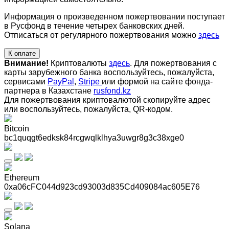
Информация о произведенном пожертвовании поступает
в Русфонд в течение четырех банковских дней.
Отписаться от регулярного пожертвования можно
здесь
К оплате
Внимание!
Криптовалюты
здесь
. Для пожертвования с
карты зарубежного банка воспользуйтесь, пожалуйста,
сервисами
PayPal
,
Stripe
или формой на сайте фонда-
партнера в Казахстане
rusfond.kz
Для пожертвования криптовалютой скопируйте адрес
или воспользуйтесь, пожалуйста, QR-кодом
.
Bitcoin
bc1quqgt6edksk84rcgwqlklhya3uwgr8g3c38xge0
Ethereum
0xa06cFC044d923cd93003d835Cd409084ac605E76
Solana