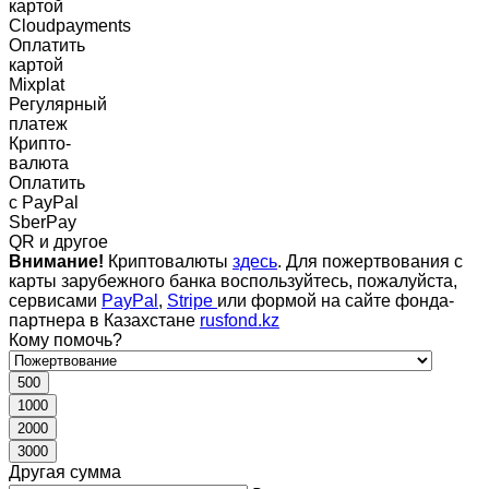
картой
Cloudpayments
Оплатить
картой
Mixplat
Регулярный
платеж
Крипто-
валюта
Оплатить
c PayPal
SberPay
QR и другое
Внимание!
Криптовалюты
здесь
. Для пожертвования с
карты зарубежного банка воспользуйтесь, пожалуйста,
сервисами
PayPal
,
Stripe
или формой на сайте фонда-
партнера в Казахстане
rusfond.kz
Кому помочь?
500
1000
2000
3000
Другая сумма