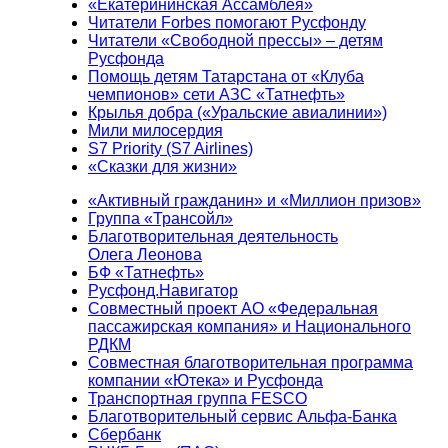
«Екатерининская Ассамблея»
Читатели Forbes помогают Русфонду
Читатели «Свободной прессы» – детям
Русфонда
Помощь детям Татарстана от «Клуба
чемпионов» сети АЗС «Татнефть»
Крылья добра («Уральские авиалинии»)
Мили милосердия
S7 Priority (S7 Airlines)
«Сказки для жизни»
«Активный гражданин» и «Миллион призов»
Группа «Трансойл»
Благотворительная деятельность
Олега Леонова
БФ «Татнефть»
Русфонд.Навигатор
Совместный проект АО «Федеральная
пассажирская компания» и Национального
РДКМ
Совместная благотворительная программа
компании «Ютека» и Русфонда
Транспортная группа FESCO
Благотворительный сервис Альфа-Банка
Сбербанк