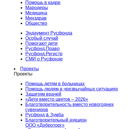
Помощь в кадре
Мародеры
Медицина
Минздрав
Общество
Эндаумент Русфонда
Особый случай
Помогают дети
Русфонд.Право
Русфонд.Регистр
СМИ о Русфонде
Проекты
Проекты
Помощь детям в больницах
Помощь людям в чрезвычайных ситуациях
Защитим врачей
«Дети вместо цветов – 2026»
Благотворительность вместо новогодних
сувениров
Русфонд & Зумба
Благотворительный аукцион
ООО «Доброторг»