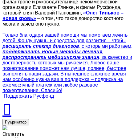
филантропе и руководительнице некоммерческой
организации Елизавете Глинке, и фильм Русфонда,
который снял Валерий Панюшкин,
«Олег Тиньков –
новая кровь»
– о том, что такое донорство костного
мозга и зачем оно нужно.
Только благодаря вашей помощи мы помогаем лечить
детей. Фонду нужны и средства для развития – чтобы
расширять спектр диагнозов
, с которыми работаем,
поддерживать новые методы лечения,
распространять медицинские знания
, за качество и
достоверность которых мы ручаемся. Любое ваше
пожертвование поможет нам лучше, полнее, быстрее
выполнять наши задачи. В нынешнее сложное время
нам особенно нужна ваша поддержка – подписка на
ежемесячный платеж или любое разовое
пожертвование. Спасибо!
Поддержать Русфонд
Рубрикатор
Оплатить