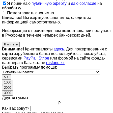
Я принимаю
публичную оферту
и
даю согласие
на
обработку
Пожертвовать анонимно
Внимание! Вы жертвуете анонимно, следите за
информацией самостоятельно.
Информация о произведенном пожертвовании поступает
в Русфонд в течение четырех банковских дней.
К оплате
Внимание!
Криптовалюты
здесь
. Для пожертвования с
карты зарубежного банка воспользуйтесь, пожалуйста,
сервисами
PayPal
,
Stripe
или формой на сайте фонда-
партнера в Казахстане
rusfond.kz
Выбрать программу помощи:
500
1000
2000
3000
Другая сумма
₽
Как вас зовут?