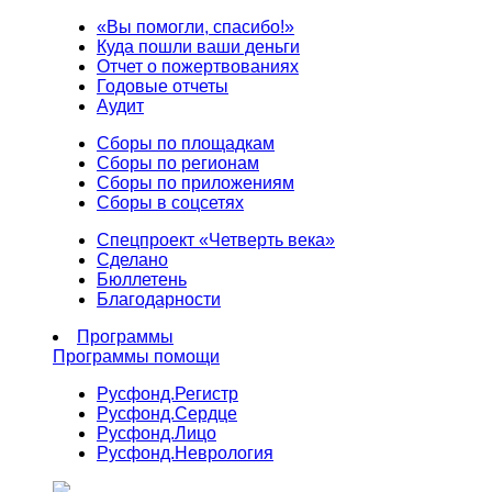
«Вы помогли, спасибо!»
Куда пошли ваши деньги
Отчет о пожертвованиях
Годовые отчеты
Аудит
Сборы по площадкам
Сборы по регионам
Сборы по приложениям
Сборы в соцсетях
Спецпроект «Четверть века»
Сделано
Бюллетень
Благодарности
Программы
Программы помощи
Русфонд.
Регистр
Русфонд.
Сердце
Русфонд.
Лицо
Русфонд.
Неврология