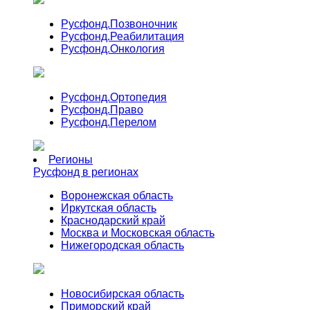
Русфонд.
Позвоночник
Русфонд.
Реабилитация
Русфонд.
Онкология
Русфонд.
Ортопедия
Русфонд.
Право
Русфонд.
Перелом
Регионы
Русфонд в регионах
Воронежская область
Иркутская область
Краснодарский край
Москва и Московская область
Нижегородская область
Новосибирская область
Приморский край