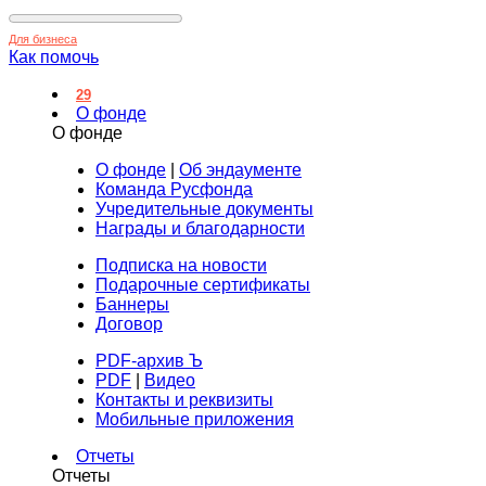
Для бизнеса
Как помочь
29
О фонде
О фонде
О фонде
|
Об эндаументе
Команда Русфонда
Учредительные документы
Награды и благодарности
Подписка на новости
Подарочные сертификаты
Баннеры
Договор
PDF-архив Ъ
PDF
|
Видео
Контакты и реквизиты
Мобильные приложения
Отчеты
Отчеты