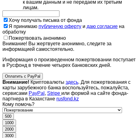
к вашим данным и не передаем их третьим
лицам.
Хочу получать письма от фонда
Я принимаю
публичную оферту
и
даю согласие
на
обработку
Пожертвовать анонимно
Внимание! Вы жертвуете анонимно, следите за
информацией самостоятельно.
Информация о произведенном пожертвовании поступает
в Русфонд в течение четырех банковских дней.
Оплатить с PayPal
Внимание!
Криптовалюты
здесь
. Для пожертвования с
карты зарубежного банка воспользуйтесь, пожалуйста,
сервисами
PayPal
,
Stripe
или формой на сайте фонда-
партнера в Казахстане
rusfond.kz
Кому помочь?
500
1000
2000
3000