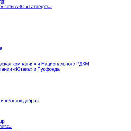
да
в» сети АЗС «Татнефть»
а
рская компания» и Национального РДКМ
пании «Ютека» и Русфонда
и «Росток добра»
up
ресс»