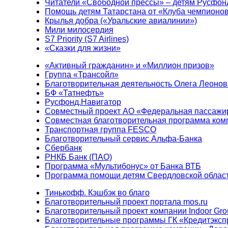
Читатели «Свободной прессы» – детям Русфон
Помощь детям Татарстана от «Клуба чемпионо
Крылья добра («Уральские авиалинии»)
Мили милосердия
S7 Priority (S7 Airlines)
«Сказки для жизни»
«Активный гражданин» и «Миллион призов»
Группа «Трансойл»
Благотворительная деятельность Олега Леонов
БФ «Татнефть»
Русфонд.Навигатор
Совместный проект АО «Федеральная пассажи
Совместная благотворительная программа ком
Транспортная группа FESCO
Благотворительный сервис Альфа-Банка
Сбербанк
РНКБ Банк (ПАО)
Программа «Мультибонус» от Банка ВТБ
Программа помощи детям Свердловской област
Тинькофф. Кэшбэк во благо
Благотворительный проект портала mos.ru
Благотворительный проект компании Indoor Gro
Благотворительные программы ГК «Кредитэксп