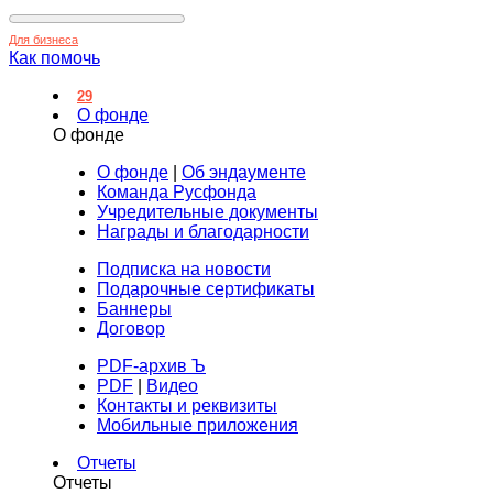
Для бизнеса
Как помочь
29
О фонде
О фонде
О фонде
|
Об эндаументе
Команда Русфонда
Учредительные документы
Награды и благодарности
Подписка на новости
Подарочные сертификаты
Баннеры
Договор
PDF-архив Ъ
PDF
|
Видео
Контакты и реквизиты
Мобильные приложения
Отчеты
Отчеты