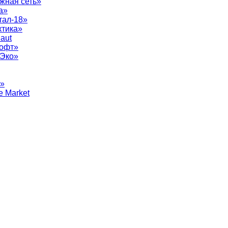
жная сеть»
а»
тал-18»
ктика»
aut
софт»
рЭко»
т»
e Market