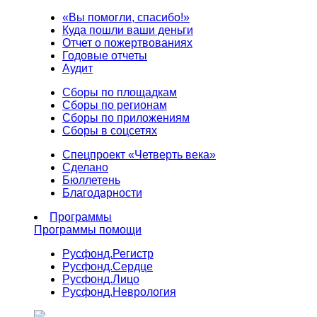
«Вы помогли, спасибо!»
Куда пошли ваши деньги
Отчет о пожертвованиях
Годовые отчеты
Аудит
Сборы по площадкам
Сборы по регионам
Сборы по приложениям
Сборы в соцсетях
Спецпроект «Четверть века»
Сделано
Бюллетень
Благодарности
Программы
Программы помощи
Русфонд.
Регистр
Русфонд.
Сердце
Русфонд.
Лицо
Русфонд.
Неврология