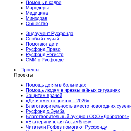
Помощь в кадре
Мародеры
Медицина
Минздрав
Общество
Эндаумент Русфонда
Особый случай
Помогают дети
Русфонд.Право
Русфонд.Регистр
СМИ о Русфонде
Проекты
Проекты
Помощь детям в больницах
Помощь людям в чрезвычайных ситуациях
Защитим врачей
«Дети вместо цветов – 2026»
Благотворительность вместо новогодних сувен
Русфонд & Зумба
Благотворительный аукцион ООО «Доброторг»
«Екатерининская Ассамблея»
Читатели Forbes помогают Русфонду