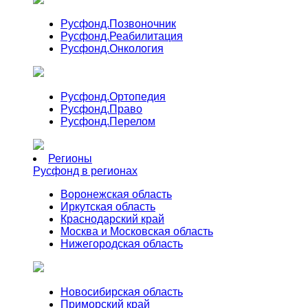
Русфонд.
Позвоночник
Русфонд.
Реабилитация
Русфонд.
Онкология
Русфонд.
Ортопедия
Русфонд.
Право
Русфонд.
Перелом
Регионы
Русфонд в регионах
Воронежская область
Иркутская область
Краснодарский край
Москва и Московская область
Нижегородская область
Новосибирская область
Приморский край