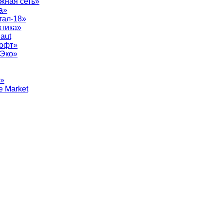
жная сеть»
а»
тал-18»
ктика»
aut
софт»
рЭко»
т»
e Market