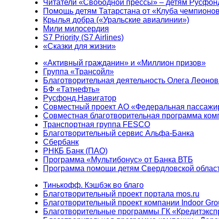
Читатели «Свободной прессы» – детям Русфон
Помощь детям Татарстана от «Клуба чемпионо
Крылья добра («Уральские авиалинии»)
Мили милосердия
S7 Priority (S7 Airlines)
«Сказки для жизни»
«Активный гражданин» и «Миллион призов»
Группа «Трансойл»
Благотворительная деятельность Олега Леонов
БФ «Татнефть»
Русфонд.Навигатор
Совместный проект АО «Федеральная пассажи
Совместная благотворительная программа ком
Транспортная группа FESCO
Благотворительный сервис Альфа-Банка
Сбербанк
РНКБ Банк (ПАО)
Программа «Мультибонус» от Банка ВТБ
Программа помощи детям Свердловской област
Тинькофф. Кэшбэк во благо
Благотворительный проект портала mos.ru
Благотворительный проект компании Indoor Gro
Благотворительные программы ГК «Кредитэксп