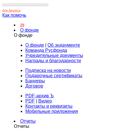
Для бизнеса
Как помочь
29
О фонде
О фонде
О фонде
|
Об эндаументе
Команда Русфонда
Учредительные документы
Награды и благодарности
Подписка на новости
Подарочные сертификаты
Баннеры
Договор
PDF-архив Ъ
PDF
|
Видео
Контакты и реквизиты
Мобильные приложения
Отчеты
Отчеты