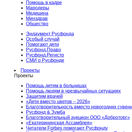
Помощь в кадре
Мародеры
Медицина
Минздрав
Общество
Эндаумент Русфонда
Особый случай
Помогают дети
Русфонд.Право
Русфонд.Регистр
СМИ о Русфонде
Проекты
Проекты
Помощь детям в больницах
Помощь людям в чрезвычайных ситуациях
Защитим врачей
«Дети вместо цветов – 2026»
Благотворительность вместо новогодних сувен
Русфонд & Зумба
Благотворительный аукцион ООО «Доброторг»
«Екатерининская Ассамблея»
Читатели Forbes помогают Русфонду