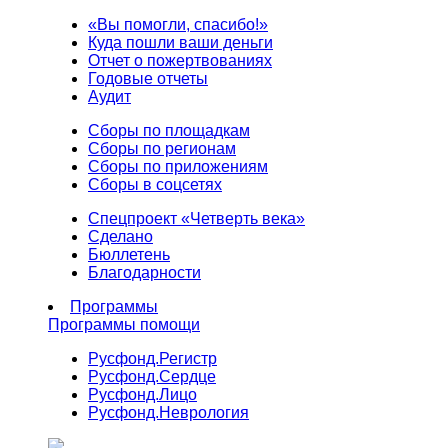
«Вы помогли, спасибо!»
Куда пошли ваши деньги
Отчет о пожертвованиях
Годовые отчеты
Аудит
Сборы по площадкам
Сборы по регионам
Сборы по приложениям
Сборы в соцсетях
Спецпроект «Четверть века»
Сделано
Бюллетень
Благодарности
Программы
Программы помощи
Русфонд.
Регистр
Русфонд.
Сердце
Русфонд.
Лицо
Русфонд.
Неврология