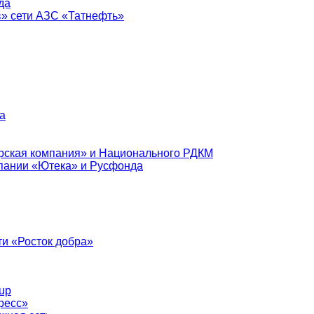
да
в» сети АЗС «Татнефть»
а
рская компания» и Национального РДКМ
пании «Ютека» и Русфонда
и «Росток добра»
up
ресс»