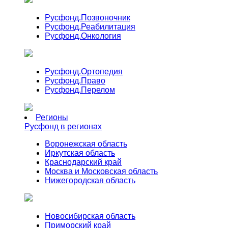
Русфонд.
Позвоночник
Русфонд.
Реабилитация
Русфонд.
Онкология
Русфонд.
Ортопедия
Русфонд.
Право
Русфонд.
Перелом
Регионы
Русфонд в регионах
Воронежская область
Иркутская область
Краснодарский край
Москва и Московская область
Нижегородская область
Новосибирская область
Приморский край