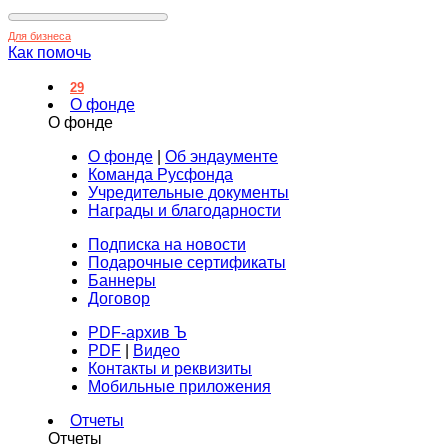
Для бизнеса
Как помочь
29
О фонде
О фонде
О фонде
|
Об эндаументе
Команда Русфонда
Учредительные документы
Награды и благодарности
Подписка на новости
Подарочные сертификаты
Баннеры
Договор
PDF-архив Ъ
PDF
|
Видео
Контакты и реквизиты
Мобильные приложения
Отчеты
Отчеты