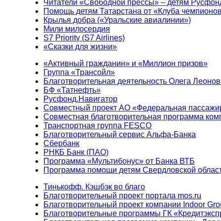
Читатели «Свободной прессы» – детям Русфон
Помощь детям Татарстана от «Клуба чемпионо
Крылья добра («Уральские авиалинии»)
Мили милосердия
S7 Priority (S7 Airlines)
«Сказки для жизни»
«Активный гражданин» и «Миллион призов»
Группа «Трансойл»
Благотворительная деятельность Олега Леонов
БФ «Татнефть»
Русфонд.Навигатор
Совместный проект АО «Федеральная пассажи
Совместная благотворительная программа ком
Транспортная группа FESCO
Благотворительный сервис Альфа-Банка
Сбербанк
РНКБ Банк (ПАО)
Программа «Мультибонус» от Банка ВТБ
Программа помощи детям Свердловской област
Тинькофф. Кэшбэк во благо
Благотворительный проект портала mos.ru
Благотворительный проект компании Indoor Gro
Благотворительные программы ГК «Кредитэксп