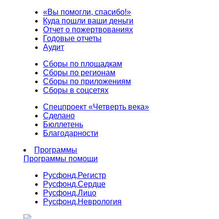
«Вы помогли, спасибо!»
Куда пошли ваши деньги
Отчет о пожертвованиях
Годовые отчеты
Аудит
Сборы по площадкам
Сборы по регионам
Сборы по приложениям
Сборы в соцсетях
Спецпроект «Четверть века»
Сделано
Бюллетень
Благодарности
Программы
Программы помощи
Русфонд.
Регистр
Русфонд.
Сердце
Русфонд.
Лицо
Русфонд.
Неврология