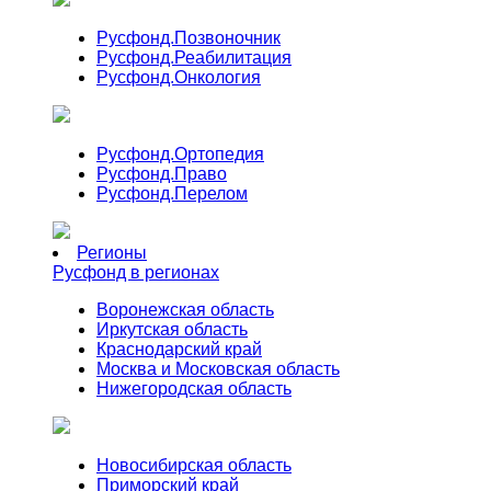
Русфонд.
Позвоночник
Русфонд.
Реабилитация
Русфонд.
Онкология
Русфонд.
Ортопедия
Русфонд.
Право
Русфонд.
Перелом
Регионы
Русфонд в регионах
Воронежская область
Иркутская область
Краснодарский край
Москва и Московская область
Нижегородская область
Новосибирская область
Приморский край