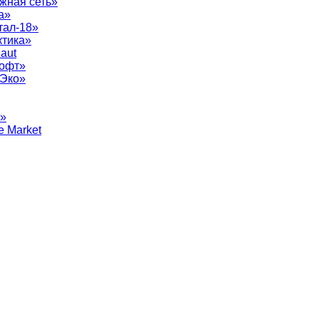
жная сеть»
а»
тал-18»
ктика»
aut
софт»
рЭко»
т»
e Market