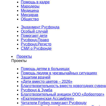
Помощь в кадре
Мародеры
Медицина
Минздрав
Общество
Эндаумент Русфонда
Особый случай
Помогают дети
Русфонд.Право
Русфонд.Регистр
СМИ о Русфонде
Проекты
Проекты
Помощь детям в больницах
Помощь людям в чрезвычайных ситуациях
Защитим врачей
«Дети вместо цветов – 2026»
Благотворительность вместо новогодних сувен
Русфонд & Зумба
Благотворительный аукцион ООО «Доброторг»
«Екатерининская Ассамблея»
Читатели Forbes помогают Русфонду