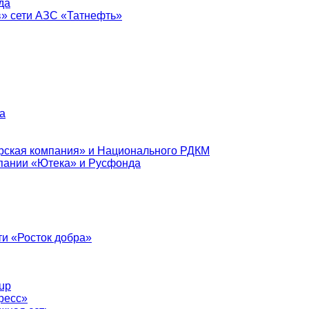
да
в» сети АЗС «Татнефть»
а
рская компания» и Национального РДКМ
пании «Ютека» и Русфонда
и «Росток добра»
up
ресс»