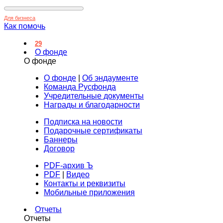
Для бизнеса
Как помочь
29
О фонде
О фонде
О фонде
|
Об эндаументе
Команда Русфонда
Учредительные документы
Награды и благодарности
Подписка на новости
Подарочные сертификаты
Баннеры
Договор
PDF-архив Ъ
PDF
|
Видео
Контакты и реквизиты
Мобильные приложения
Отчеты
Отчеты