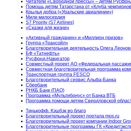
Читатели «Свободной прессы» – детям Русфон
Помощь детям Татарстана от «Клуба чемпионо
Крылья добра («Уральские авиалинии»)
Мили милосердия
S7 Priority (S7 Airlines)
«Сказки для жизни»
«Активный гражданин» и «Миллион призов»
Группа «Трансойл»
Благотворительная деятельность Олега Леонов
БФ «Татнефть»
Русфонд.Навигатор
Совместный проект АО «Федеральная пассажи
Совместная благотворительная программа ком
Транспортная группа FESCO
Благотворительный сервис Альфа-Банка
Сбербанк
РНКБ Банк (ПАО)
Программа «Мультибонус» от Банка ВТБ
Программа помощи детям Свердловской област
Тинькофф. Кэшбэк во благо
Благотворительный проект портала mos.ru
Благотворительный проект компании Indoor Gro
Благотворительные программы ГК «Кредитэксп