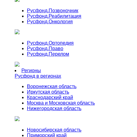
Русфонд.
Позвоночник
Русфонд.
Реабилитация
Русфонд.
Онкология
Русфонд.
Ортопедия
Русфонд.
Право
Русфонд.
Перелом
Регионы
Русфонд в регионах
Воронежская область
Иркутская область
Краснодарский край
Москва и Московская область
Нижегородская область
Новосибирская область
Приморский край