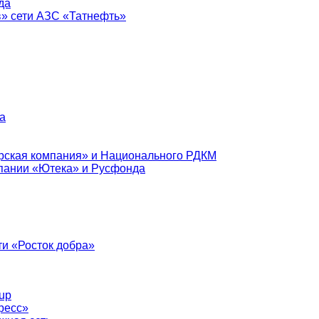
да
в» сети АЗС «Татнефть»
а
рская компания» и Национального РДКМ
пании «Ютека» и Русфонда
и «Росток добра»
up
ресс»