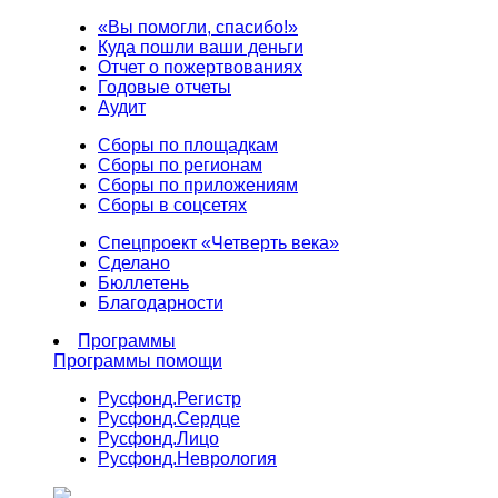
«Вы помогли, спасибо!»
Куда пошли ваши деньги
Отчет о пожертвованиях
Годовые отчеты
Аудит
Сборы по площадкам
Сборы по регионам
Сборы по приложениям
Сборы в соцсетях
Спецпроект «Четверть века»
Сделано
Бюллетень
Благодарности
Программы
Программы помощи
Русфонд.
Регистр
Русфонд.
Сердце
Русфонд.
Лицо
Русфонд.
Неврология