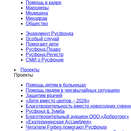
Помощь в кадре
Мародеры
Медицина
Минздрав
Общество
Эндаумент Русфонда
Особый случай
Помогают дети
Русфонд.Право
Русфонд.Регистр
СМИ о Русфонде
Проекты
Проекты
Помощь детям в больницах
Помощь людям в чрезвычайных ситуациях
Защитим врачей
«Дети вместо цветов – 2026»
Благотворительность вместо новогодних сувен
Русфонд & Зумба
Благотворительный аукцион ООО «Доброторг»
«Екатерининская Ассамблея»
Читатели Forbes помогают Русфонду