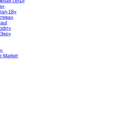
жная сеть»
а»
тал-18»
ктика»
aut
софт»
рЭко»
т»
e Market