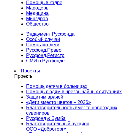
Помощь в кадре
Мародеры
Медицина
Минздрав
Общество
Эндаумент Русфонда
Особый случай
Помогают дети
Русфонд.Право
Русфонд.Регистр
СМИ о Русфонде
Проекты
Проекты
Помощь детям в больницах
Помощь людям в чрезвычайных ситуациях
Защитим врачей
«Дети вместо цветов – 2026»
Благотворительность вместо новогодних
сувениров
Русфонд & Зумба
Благотворительный аукцион
ООО «Доброторг»