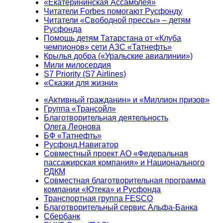
«Екатерининская Ассамблея»
Читатели Forbes помогают Русфонду
Читатели «Свободной прессы» – детям
Русфонда
Помощь детям Татарстана от «Клуба
чемпионов» сети АЗС «Татнефть»
Крылья добра («Уральские авиалинии»)
Мили милосердия
S7 Priority (S7 Airlines)
«Сказки для жизни»
«Активный гражданин» и «Миллион призов»
Группа «Трансойл»
Благотворительная деятельность
Олега Леонова
БФ «Татнефть»
Русфонд.Навигатор
Совместный проект АО «Федеральная
пассажирская компания» и Национального
РДКМ
Совместная благотворительная программа
компании «Ютека» и Русфонда
Транспортная группа FESCO
Благотворительный сервис Альфа-Банка
Сбербанк