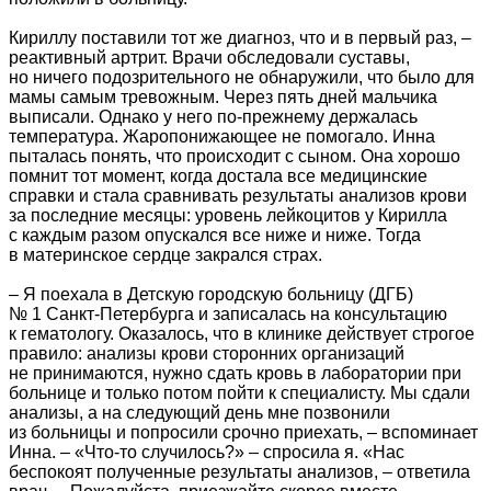
Кириллу поставили тот же диагноз, что и в первый раз, –
реактивный артрит. Врачи обследовали суставы,
но ничего подозрительного не обнаружили, что было для
мамы самым тревожным. Через пять дней мальчика
выписали. Однако у него по-прежнему держалась
температура. Жаропонижающее не помогало. Инна
пыталась понять, что происходит с сыном. Она хорошо
помнит тот момент, когда достала все медицинские
справки и стала сравнивать результаты анализов крови
за последние месяцы: уровень лейкоцитов у Кирилла
с каждым разом опускался все ниже и ниже. Тогда
в материнское сердце закрался страх.
– Я поехала в Детскую городскую больницу (ДГБ)
№ 1 Санкт-Петербурга и записалась на консультацию
к гематологу. Оказалось, что в клинике действует строгое
правило: анализы крови сторонних организаций
не принимаются, нужно сдать кровь в лаборатории при
больнице и только потом пойти к специалисту. Мы сдали
анализы, а на следующий день мне позвонили
из больницы и попросили срочно приехать, – вспоминает
Инна. – «Что-то случилось?» – спросила я. «Нас
беспокоят полученные результаты анализов, – ответила