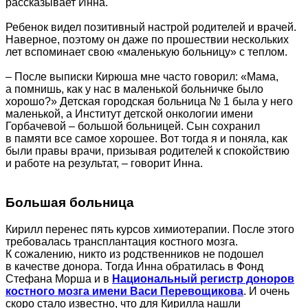
рассказывает Инна.
Ребенок видел позитивный настрой родителей и врачей.
Наверное, поэтому он даже по прошествии нескольких
лет вспоминает свою «маленькую больницу» с теплом.
– После выписки Кирюша мне часто говорил: «Мама,
а помнишь, как у нас в маленькой больничке было
хорошо?» Детская городская больница № 1 была у него
маленькой, а Институт детской онкологии имени
Горбачевой – большой больницей. Сын сохранил
в памяти все самое хорошее. Вот тогда я и поняла, как
были правы врачи, призывая родителей к спокойствию
и работе на результат, – говорит Инна.
Большая больница
Кирилл перенес пять курсов химиотерапии. После этого
требовалась трансплантация костного мозга.
К сожалению, никто из родственников не подошел
в качестве донора. Тогда Инна обратилась в Фонд
Стефана Морша и в
Национальный регистр доноров
костного мозга имени Васи Перевощикова
. И очень
скоро стало известно, что для Кирилла нашли