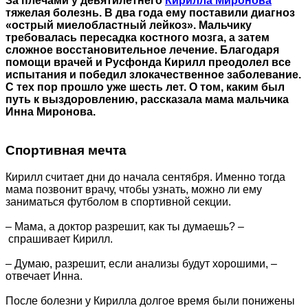
За плечами у девятилетнего
Кирилла Миронова
тяжелая болезнь. В два года ему поставили диагноз
«острый миелобластный лейкоз». Мальчику
требовалась пересадка костного мозга, а затем
сложное восстановительное лечение. Благодаря
помощи врачей и Русфонда Кирилл преодолел все
испытания и победил злокачественное заболевание.
С тех пор прошло уже шесть лет. О том, каким был
путь к выздоровлению, рассказала мама мальчика
Инна Миронова.
Спортивная мечта
Кирилл считает дни до начала сентября. Именно тогда
мама позвонит врачу, чтобы узнать, можно ли ему
заниматься футболом в спортивной секции.
– Мама, а доктор разрешит, как ты думаешь? –
спрашивает Кирилл.
– Думаю, разрешит, если анализы будут хорошими, –
отвечает Инна.
После болезни у Кирилла долгое время были понижены