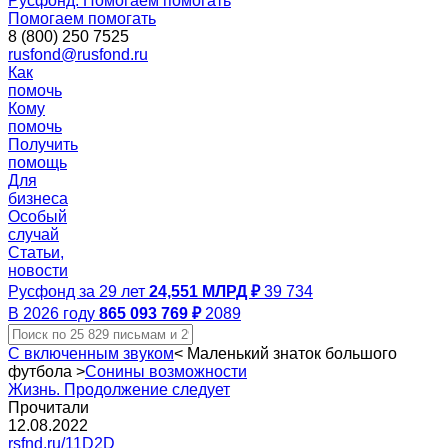
Русфонд. Помогаем помогать
Помогаем помогать
8 (800) 250 7525
rusfond@rusfond.ru
Как
помочь
Кому
помочь
Получить
помощь
Для
бизнеса
Особый
случай
Статьи,
новости
Русфонд за 29 лет
24,551 МЛРД ₽
39 734
В 2026 году
865 093 769 ₽
2089
С включенным звуком
<
Маленький знаток большого
футбола
>
Сонины возможности
Жизнь. Продолжение следует
Прочитали
12.08.2022
rsfnd.ru/11D2D