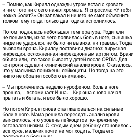
– Помню, как Кирилл однажды утром встал с кровати
и ни с того ни с сего начал хромать. Я спросила: «У тебя
ножка болит?» Он заплакал и ничего не смог объяснить
толком, ему тогда только два годика исполнилось.
Потом поднялась небольшая температура. Родители
не понимали, из-за чего появилась боль в ноге, сынишка
нигде не ударялся, не было ни вывиха, ни травмы. Тогда
вызвали врача. Кириллу поставили диагноз: вирусная
инфекция, осложненная инфекционным артритом. Врачи
объяснили, что такое бывает у детей после ОРВИ. Для
контроля сделали клинический анализ крови. Оказалось,
что у мальчика понижены лейкоциты. Но тогда на это
никто не обратил особого внимания.
– Мы пролечились неделю нурофеном, боль в ноге
прошла, – вспоминает Инна. – Кирюша снова начал
прыгать и бегать, и все было хорошо.
Но потом Кирилл снова стал жаловаться на сильные
боли в ноге. Мама решила пересдать анализ крови –
выяснилось, что уровень лейкоцитов по-прежнему
оставался низким. С каждым днем ребенку становилось
все хуже, мальчик почти не мог ходить. Тогда его
положили в больницу.