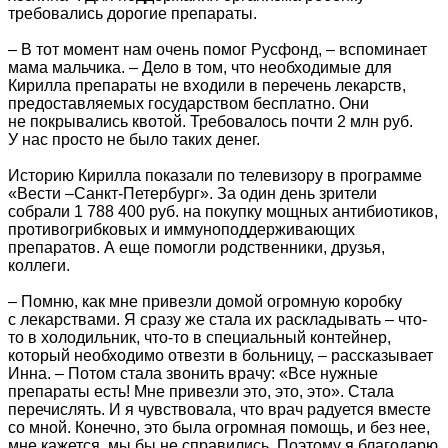
требовались дорогие препараты.
– В тот момент нам очень помог Русфонд, – вспоминает
мама мальчика. – Дело в том, что необходимые для
Кирилла препараты не входили в перечень лекарств,
предоставляемых государством бесплатно. Они
не покрывались квотой. Требовалось почти 2 млн руб.
У нас просто не было таких денег.
Историю Кирилла показали по телевизору в программе
«Вести –Санкт-Петербург». За один день зрители
собрали 1 788 400 руб. на покупку мощных антибиотиков,
противогрибковых и иммуноподдерживающих
препаратов. А еще помогли родственники, друзья,
коллеги.
– Помню, как мне привезли домой огромную коробку
с лекарствами. Я сразу же стала их раскладывать – что-
то в холодильник, что-то в специальный контейнер,
который необходимо отвезти в больницу, – рассказывает
Инна. – Потом стала звонить врачу: «Все нужные
препараты есть! Мне привезли это, это, это». Стала
перечислять. И я чувствовала, что врач радуется вместе
со мной. Конечно, это была огромная помощь, и без нее,
мне кажется, мы бы не справились. Поэтому я благодарю