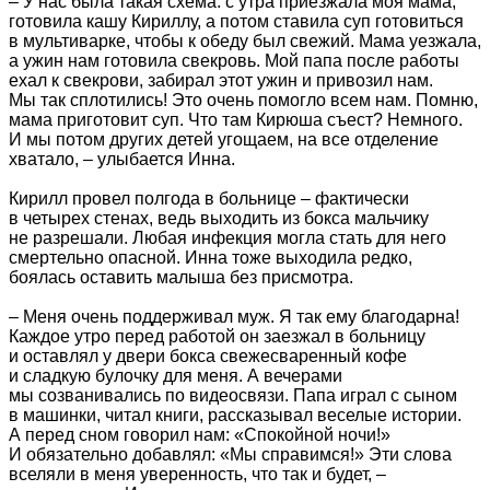
– У нас была такая схема: с утра приезжала моя мама,
готовила кашу Кириллу, а потом ставила суп готовиться
в мультиварке, чтобы к обеду был свежий. Мама уезжала,
а ужин нам готовила свекровь. Мой папа после работы
ехал к свекрови, забирал этот ужин и привозил нам.
Мы так сплотились! Это очень помогло всем нам. Помню,
мама приготовит суп. Что там Кирюша съест? Немного.
И мы потом других детей угощаем, на все отделение
хватало, – улыбается Инна.
Кирилл провел полгода в больнице – фактически
в четырех стенах, ведь выходить из бокса мальчику
не разрешали. Любая инфекция могла стать для него
смертельно опасной. Инна тоже выходила редко,
боялась оставить малыша без присмотра.
– Меня очень поддерживал муж. Я так ему благодарна!
Каждое утро перед работой он заезжал в больницу
и оставлял у двери бокса свежесваренный кофе
и сладкую булочку для меня. А вечерами
мы созванивались по видеосвязи. Папа играл с сыном
в машинки, читал книги, рассказывал веселые истории.
А перед сном говорил нам: «Спокойной ночи!»
И обязательно добавлял: «Мы справимся!» Эти слова
вселяли в меня уверенность, что так и будет, –