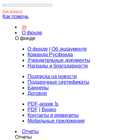
Для бизнеса
Как помочь
29
О фонде
О фонде
О фонде
|
Об эндаументе
Команда Русфонда
Учредительные документы
Награды и благодарности
Подписка на новости
Подарочные сертификаты
Баннеры
Договор
PDF-архив Ъ
PDF
|
Видео
Контакты и реквизиты
Мобильные приложения
Отчеты
Отчеты