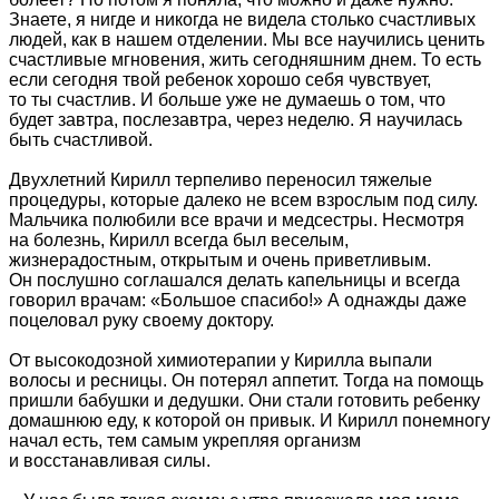
Знаете, я нигде и никогда не видела столько счастливых
людей, как в нашем отделении. Мы все научились ценить
счастливые мгновения, жить сегодняшним днем. То есть
если сегодня твой ребенок хорошо себя чувствует,
то ты счастлив. И больше уже не думаешь о том, что
будет завтра, послезавтра, через неделю. Я научилась
быть счастливой.
Двухлетний Кирилл терпеливо переносил тяжелые
процедуры, которые далеко не всем взрослым под силу.
Мальчика полюбили все врачи и медсестры. Несмотря
на болезнь, Кирилл всегда был веселым,
жизнерадостным, открытым и очень приветливым.
Он послушно соглашался делать капельницы и всегда
говорил врачам: «Большое спасибо!» А однажды даже
поцеловал руку своему доктору.
От высокодозной химиотерапии у Кирилла выпали
волосы и ресницы. Он потерял аппетит. Тогда на помощь
пришли бабушки и дедушки. Они стали готовить ребенку
домашнюю еду, к которой он привык. И Кирилл понемногу
начал есть, тем самым укрепляя организм
и восстанавливая силы.