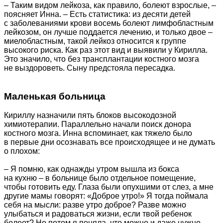
– Таким видом лейкоза, как правило, болеют взрослые, –
поясняет Инна. – Есть статистика: из десяти детей
с заболеваниями крови восемь болеют лимфобластным
лейкозом, он лучше поддается лечению, и только двое –
миелобластным, такой лейкоз относится к группе
высокого риска. Как раз этот вид и выявили у Кирилла.
Это значило, что без трансплантации костного мозга
не выздороветь. Сыну предстояла пересадка.
Маленькая больница
Кириллу назначили пять блоков высокодозной
химиотерапии. Параллельно начали поиск донора
костного мозга. Инна вспоминает, как тяжело было
в первые дни осознавать все происходящее и не думать
о плохом:
– Я помню, как однажды утром вышла из бокса
на кухню – в больнице было отдельное помещение,
чтобы готовить еду. Глаза были опухшими от слез, а мне
другие мамы говорят: «Доброе утро!» Я тогда поймала
себя на мысли: разве утро доброе? Разве можно
улыбаться и радоваться жизни, если твой ребенок
болеет? Но потом я поняла, что можно и даже нужно.