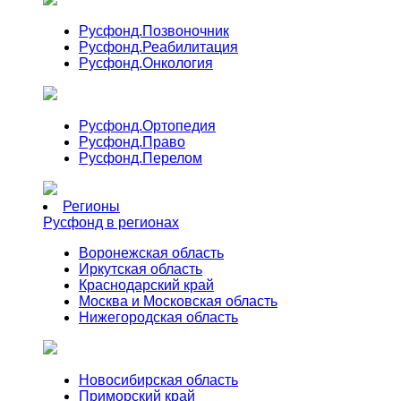
Русфонд.
Позвоночник
Русфонд.
Реабилитация
Русфонд.
Онкология
Русфонд.
Ортопедия
Русфонд.
Право
Русфонд.
Перелом
Регионы
Русфонд в регионах
Воронежская область
Иркутская область
Краснодарский край
Москва и Московская область
Нижегородская область
Новосибирская область
Приморский край