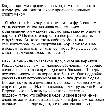
Когда родители спрашивают сына, кем он хочет стать
в будущем, мальчик отвечает: профессиональным
спортсменом.
– Я объясняю Кириллу, что знаменитым футболистом
стать сложно. И подталкиваю его немножко
к размышлениям – может, рассмотришь какие-то другие
варианты? Но все его варианты все равно связаны
с футболом. Он хочет стать либо футбольным
комментатором, либо спортивным журналистом. Нам,
в общем-то, все равно, главное, чтобы Кирюша вырос
счастливым человеком, – говорит Инна.
Раньше она жила со страхом, вдруг болезнь вернется?
Когда ехала с сыном на плановое обследование, сердце
начинало колотиться при подъезде к больнице. Теперь
все изменилось. Инна перестала бояться. Она подробно
рассказывает историю болезни Кирилла другим людям.
Возможно, кто-то задумается о донорстве костного мозга
и присоединится к Национальному регистру имени Васи
Перевощикова. А возможно, история ее семьи
поддержит тех, кто сейчас в беде. В свое время Инне
очень помогли истории со счастливым финалом, которые
вселяли в ее сердце надежду и помогали поверить