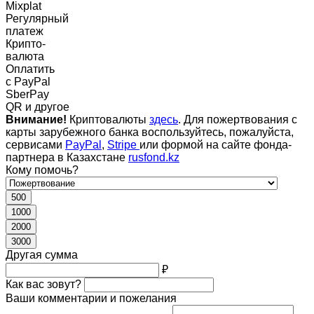
Mixplat
Регулярный
платеж
Крипто-
валюта
Оплатить
c PayPal
SberPay
QR и другое
Внимание!
Криптовалюты
здесь
. Для пожертвования с
карты зарубежного банка воспользуйтесь, пожалуйста,
сервисами
PayPal
,
Stripe
или формой на сайте фонда-
партнера в Казахстане
rusfond.kz
Кому помочь?
500
1000
2000
3000
Другая сумма
₽
Как вас зовут?
Ваши комментарии и пожелания