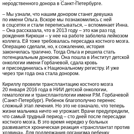
неродственного донора в Санкт-Петербурге.
– Мы узнали, что нашим донором станет девушка
по имени Ольга. Вскоре мы познакомились с ней
в соцсетях и стали переписываться, – вспоминает Инна.
– Она рассказала, что в 2013 году – это как раз год
рождения Кирюши – у нее на работе заболела лейкозом
коллега. Ей тоже требовалась пересадка костного мозга.
Операцию сделали, но, к сожалению, история
закончилась трагично. Тогда Ольга и решила стать
потенциальным донором. Она пошла в Институт детской
онкологии имени Горбачевой, сдала кровь
и присоединилась к Национальному регистру. И уже
через три года она стала донором.
Кириллу провели трансплантацию костного мозга
20 января 2016 года в НИИ детской онкологии,
гематологии и трансплантологии имени Р.М. Горбачевой
(Санкт-Петербург). Ребенок благополучно перенес
сложный этап лечения. Но это не означало, что теперь
жизни мальчика ничто не угрожает. Врачи предупредили,
что самый трудный период – сто дней после пересадки
костного мозга. В это время нередко у больных
развивается хроническая реакция «трансплантат против
хозяина». Для поддержания организма ребенку