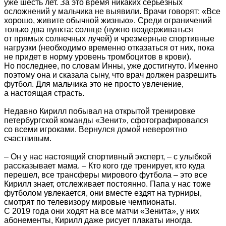
уже шесть лет. За это время никаких серьезных
осложнений у мальчика не выявили. Врачи говорят: «Все
хорошо, живите обычной жизнью». Среди ограничений
только два пункта: солнце (нужно воздерживаться
от прямых солнечных лучей) и чрезмерные спортивные
нагрузки (необходимо временно отказаться от них, пока
не придет в норму уровень тромбоцитов в крови).
Но последнее, по словам Инны, уже достигнуто. Именно
поэтому она и сказала сыну, что врач должен разрешить
футбол. Для мальчика это не просто увлечение,
а настоящая страсть.
Недавно Кирилл побывал на открытой тренировке
петербургской команды «Зенит», сфотографировался
со всеми игроками. Вернулся домой невероятно
счастливым.
– Он у нас настоящий спортивный эксперт, – с улыбкой
рассказывает мама. – Кто кого где тренирует, кто куда
перешел, все трансферы мирового футбола – это все
Кирилл знает, отслеживает постоянно. Папа у нас тоже
футболом увлекается, они вместе ездят на турниры,
смотрят по телевизору мировые чемпионаты.
С 2019 года они ходят на все матчи «Зенита», у них
абонементы, Кирилл даже рисует плакаты иногда.