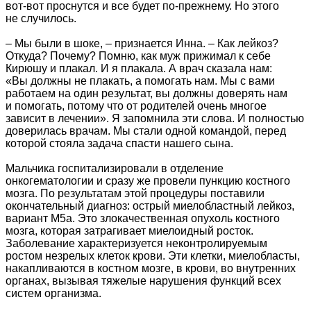
вот-вот проснутся и все будет по-прежнему. Но этого
не случилось.
– Мы были в шоке, – признается Инна. – Как лейкоз?
Откуда? Почему? Помню, как муж прижимал к себе
Кирюшу и плакал. И я плакала. А врач сказала нам:
«Вы должны не плакать, а помогать нам. Мы с вами
работаем на один результат, вы должны доверять нам
и помогать, потому что от родителей очень многое
зависит в лечении». Я запомнила эти слова. И полностью
доверилась врачам. Мы стали одной командой, перед
которой стояла задача спасти нашего сына.
Мальчика госпитализировали в отделение
онкогематологии и сразу же провели пункцию костного
мозга. По результатам этой процедуры поставили
окончательный диагноз: острый миелобластный лейкоз,
вариант М5а. Это злокачественная опухоль костного
мозга, которая затрагивает миелоидный росток.
Заболевание характеризуется неконтролируемым
ростом незрелых клеток крови. Эти клетки, миелобласты,
накапливаются в костном мозге, в крови, во внутренних
органах, вызывая тяжелые нарушения функций всех
систем организма.