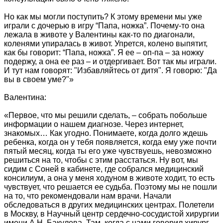
Но как мы могли поступить? К этому времени мы уже
играли с дочерью в игру “Папа, ножка”. Почему-то она
лежала в животе у Валентины как-то по диагонали,
коленями упиралась в живот. Упрется, колено выпятит,
как бы говорит: “Папа, ножка”. Я ее – оп-па – за ножку
подержу, а она ее раз – и отдергивает. Вот так мы играли.
И тут нам говорят: "Избавляйтесь от дитя". Я говорю: "Да
вы в своем уме?"»
Валентина:
«Первое, что мы решили сделать, – собрать побольше
информации о нашем диагнозе. Через интернет,
знакомых… Как угодно. Понимаете, когда долго ждешь
ребенка, когда он у тебя появляется, когда ему уже почти
пятый месяц, когда ты его уже чувствуешь, невозможно
решиться на то, чтобы с этим расстаться. Ну вот, мы
сидим с Соней в кабинете, где собрался медицинский
консилиум, а она у меня ходуном в животе ходит, то есть
чувствует, что решается ее судьба. Поэтому мы не пошли
на то, что рекомендовали нам врачи. Начали
обследоваться в других медицинских центрах. Полетели
в Москву, в Научный центр сердечно-сосудистой хирургии
имени А.Н. Бакулева. Там, когда с нами говорил хирург,