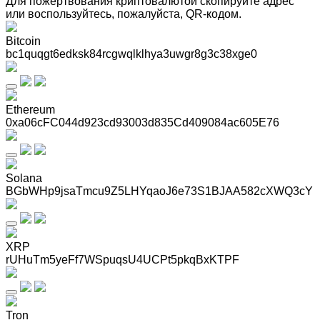
Для пожертвования криптовалютой скопируйте адрес
или воспользуйтесь, пожалуйста, QR-кодом
.
Bitcoin
bc1quqgt6edksk84rcgwqlklhya3uwgr8g3c38xge0
Ethereum
0xa06cFC044d923cd93003d835Cd409084ac605E76
Solana
BGbWHp9jsaTmcu9Z5LHYqaoJ6e73S1BJAA582cXWQ3cY
XRP
rUHuTm5yeFf7WSpuqsU4UCPt5pkqBxKTPF
Tron