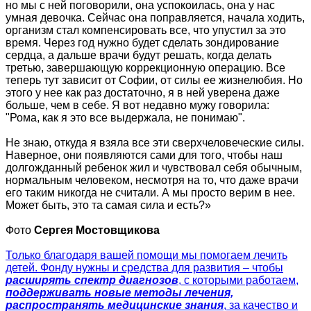
но мы с ней поговорили, она успокоилась, она у нас
умная девочка. Сейчас она поправляется, начала ходить,
организм стал компенсировать все, что упустил за это
время. Через год нужно будет сделать зондирование
сердца, а дальше врачи будут решать, когда делать
третью, завершающую коррекционную операцию. Все
теперь тут зависит от Софии, от силы ее жизнелюбия. Но
этого у нее как раз достаточно, я в ней уверена даже
больше, чем в себе. Я вот недавно мужу говорила:
"Рома, как я это все выдержала, не понимаю".
Не знаю, откуда я взяла все эти сверхчеловеческие силы.
Наверное, они появляются сами для того, чтобы наш
долгожданный ребенок жил и чувствовал себя обычным,
нормальным человеком, несмотря на то, что даже врачи
его таким никогда не считали. А мы просто верим в нее.
Может быть, это та самая сила и есть?»
Фото
Сергея Мостовщикова
Только благодаря вашей помощи мы помогаем лечить
детей. Фонду нужны и средства для развития – чтобы
расширять спектр диагнозов
, с которыми работаем,
поддерживать новые методы лечения,
распространять медицинские знания
, за качество и