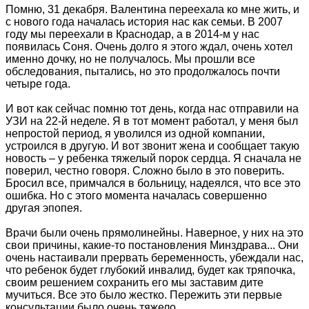
Помню, 31 декабря. Валентина переехала ко мне жить, и
с нового года началась история нас как семьи. В 2007
году мы переехали в Краснодар, а в 2014-м у нас
появилась Соня. Очень долго я этого ждал, очень хотел
именно дочку, но не получалось. Мы прошли все
обследования, пытались, но это продолжалось почти
четыре года.
И вот как сейчас помню тот день, когда нас отправили на
УЗИ на 22-й неделе. Я в тот момент работал, у меня был
непростой период, я уволился из одной компании,
устроился в другую. И вот звонит жена и сообщает такую
новость – у ребенка тяжелый порок сердца. Я сначала не
поверил, честно говоря. Сложно было в это поверить.
Бросил все, примчался в больницу, надеялся, что все это
ошибка. Но с этого момента началась совершенно
другая эпопея.
Врачи были очень прямолинейны. Наверное, у них на это
свои причины, какие-то постановления Минздрава... Они
очень настаивали прервать беременность, убеждали нас,
что ребенок будет глубокий инвалид, будет как тряпочка,
своим решением сохранить его мы заставим дите
мучиться. Все это было жестко. Пережить эти первые
консультации было очень тяжело.