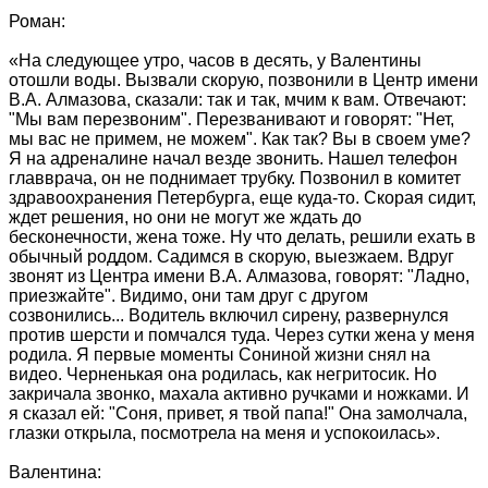
Роман:
«На следующее утро, часов в десять, у Валентины
отошли воды. Вызвали скорую, позвонили в Центр имени
В.А. Алмазова, сказали: так и так, мчим к вам. Отвечают:
"Мы вам перезвоним". Перезванивают и говорят: "Нет,
мы вас не примем, не можем". Как так? Вы в своем уме?
Я на адреналине начал везде звонить. Нашел телефон
главврача, он не поднимает трубку. Позвонил в комитет
здравоохранения Петербурга, еще куда-то. Скорая сидит,
ждет решения, но они не могут же ждать до
бесконечности, жена тоже. Ну что делать, решили ехать в
обычный роддом. Садимся в скорую, выезжаем. Вдруг
звонят из Центра имени В.А. Алмазова, говорят: "Ладно,
приезжайте". Видимо, они там друг с другом
созвонились... Водитель включил сирену, развернулся
против шерсти и помчался туда. Через сутки жена у меня
родила. Я первые моменты Сониной жизни снял на
видео. Черненькая она родилась, как негритосик. Но
закричала звонко, махала активно ручками и ножками. И
я сказал ей: "Соня, привет, я твой папа!" Она замолчала,
глазки открыла, посмотрела на меня и успокоилась».
Валентина: