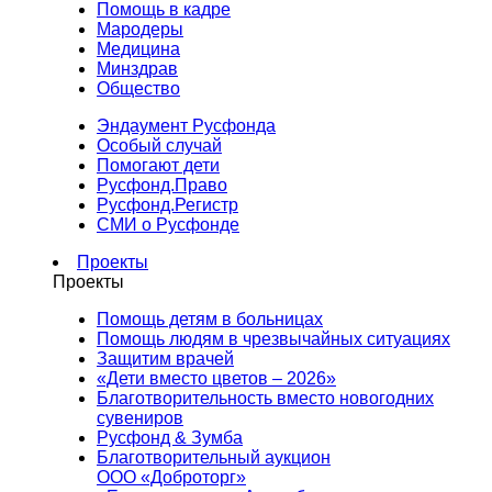
Помощь в кадре
Мародеры
Медицина
Минздрав
Общество
Эндаумент Русфонда
Особый случай
Помогают дети
Русфонд.Право
Русфонд.Регистр
СМИ о Русфонде
Проекты
Проекты
Помощь детям в больницах
Помощь людям в чрезвычайных ситуациях
Защитим врачей
«Дети вместо цветов – 2026»
Благотворительность вместо новогодних
сувениров
Русфонд & Зумба
Благотворительный аукцион
ООО «Доброторг»