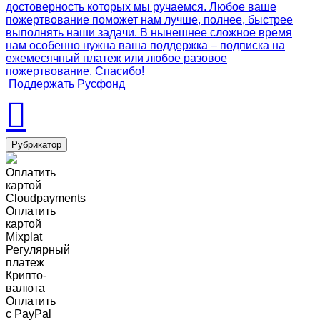
достоверность которых мы ручаемся. Любое ваше
пожертвование поможет нам лучше, полнее, быстрее
выполнять наши задачи. В нынешнее сложное время
нам особенно нужна ваша поддержка – подписка на
ежемесячный платеж или любое разовое
пожертвование. Спасибо!
Поддержать Русфонд
Рубрикатор
Оплатить
картой
Cloudpayments
Оплатить
картой
Mixplat
Регулярный
платеж
Крипто-
валюта
Оплатить
c PayPal