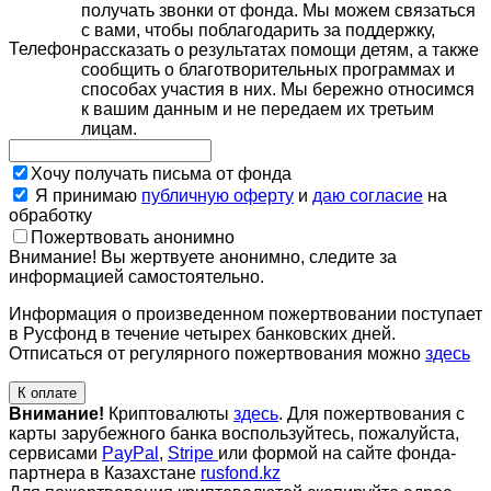
получать звонки от фонда. Мы можем связаться
с вами, чтобы поблагодарить за поддержку,
Телефон
рассказать о результатах помощи детям, а также
сообщить о благотворительных программах и
способах участия в них. Мы бережно относимся
к вашим данным и не передаем их третьим
лицам.
Хочу получать письма от фонда
Я принимаю
публичную оферту
и
даю согласие
на
обработку
Пожертвовать анонимно
Внимание! Вы жертвуете анонимно, следите за
информацией самостоятельно.
Информация о произведенном пожертвовании поступает
в Русфонд в течение четырех банковских дней.
Отписаться от регулярного пожертвования можно
здесь
К оплате
Внимание!
Криптовалюты
здесь
. Для пожертвования с
карты зарубежного банка воспользуйтесь, пожалуйста,
сервисами
PayPal
,
Stripe
или формой на сайте фонда-
партнера в Казахстане
rusfond.kz