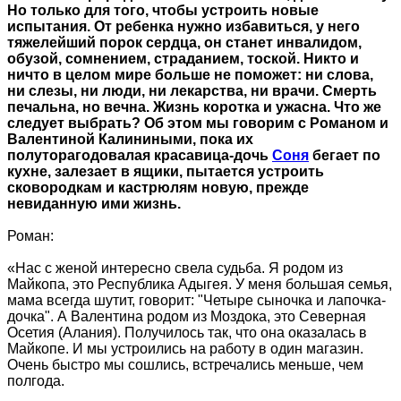
Но только для того, чтобы устроить новые
испытания. От ребенка нужно избавиться, у него
тяжелейший порок сердца, он станет инвалидом,
обузой, сомнением, страданием, тоской. Никто и
ничто в целом мире больше не поможет: ни слова,
ни слезы, ни люди, ни лекарства, ни врачи. Смерть
печальна, но вечна. Жизнь коротка и ужасна. Что же
следует выбрать? Об этом мы говорим с Романом и
Валентиной Калиниными, пока их
полуторагодовалая красавица-дочь
Соня
бегает по
кухне, залезает в ящики, пытается устроить
сковородкам и кастрюлям новую, прежде
невиданную ими жизнь.
Роман:
«Нас с женой интересно свела судьба. Я родом из
Майкопа, это Республика Адыгея. У меня большая семья,
мама всегда шутит, говорит: "Четыре сыночка и лапочка-
дочка". А Валентина родом из Моздока, это Северная
Осетия (Алания). Получилось так, что она оказалась в
Майкопе. И мы устроились на работу в один магазин.
Очень быстро мы сошлись, встречались меньше, чем
полгода.