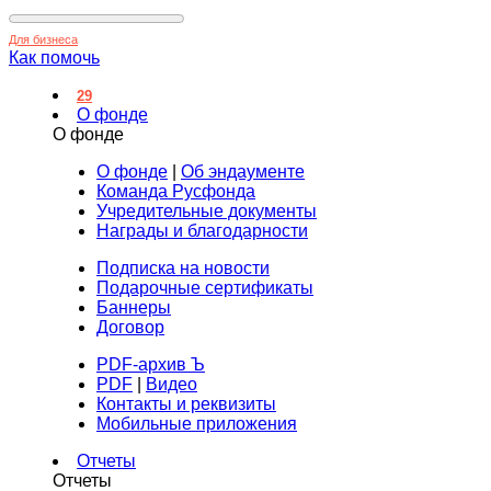
Для бизнеса
Как помочь
29
О фонде
О фонде
О фонде
|
Об эндаументе
Команда Русфонда
Учредительные документы
Награды и благодарности
Подписка на новости
Подарочные сертификаты
Баннеры
Договор
PDF-архив Ъ
PDF
|
Видео
Контакты и реквизиты
Мобильные приложения
Отчеты
Отчеты