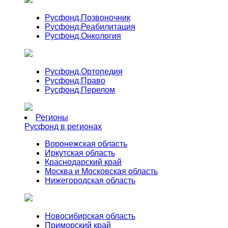
Русфонд.
Позвоночник
Русфонд.
Реабилитация
Русфонд.
Онкология
Русфонд.
Ортопедия
Русфонд.
Право
Русфонд.
Перелом
Регионы
Русфонд в регионах
Воронежская область
Иркутская область
Краснодарский край
Москва и Московская область
Нижегородская область
Новосибирская область
Приморский край