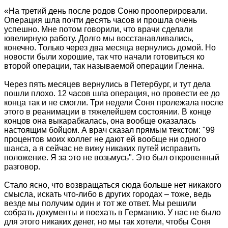
«На третий день после родов Соню прооперировали.
Операция шла почти десять часов и прошла очень
успешно. Мне потом говорили, что врачи сделали
ювелирную работу. Долго мы восстанавливались,
конечно. Только через два месяца вернулись домой. Но
новости были хорошие, так что начали готовиться ко
второй операции, так называемой операции Гленна.
Через пять месяцев вернулись в Петербург, и тут дела
пошли плохо. 12 часов шла операция, но провести ее до
конца так и не смогли. Три недели Соня пролежала после
этого в реанимации в тяжелейшем состоянии. В конце
концов она выкарабкалась, она вообще оказалась
настоящим бойцом. А врач сказал прямым текстом: "99
процентов моих коллег не дают ей вообще ни одного
шанса, а я сейчас не вижу никаких путей исправить
положение. Я за это не возьмусь". Это был откровенный
разговор.
Стало ясно, что возвращаться сюда больше нет никакого
смысла, искать что-либо в других городах – тоже, ведь
везде мы получим один и тот же ответ. Мы решили
собрать документы и поехать в Германию. У нас не было
для этого никаких денег, но мы так хотели, чтобы Соня