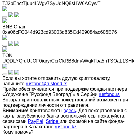
TJ2bEnctTjuu4LWgv7SyUdNQ8sHW6ACywT
BNB Chain
0xa06cFC044d923cd93003d835Cd409084ac605E76
TON
UQDLYQruUJOF0iqryrCcrCkRB8dmAWqkTba5hTSOaL1SHf
Если вы хотите отправить другую криптовалюту,
напишите
rusfond@rusfond.rs
.
Приём обеспечивается при поддержке фонда-партнера
«Удружење "Русфонд Београд"» в Сербии
rusfond.rs
Возврат криптовалютных пожертвований возможен при
подтверждении личности отправителя.
Внимание!
Криптовалюты
здесь
. Для пожертвования с
карты зарубежного банка воспользуйтесь, пожалуйста,
сервисами
PayPal
,
Stripe
или формой на сайте фонда-
партнера в Казахстане
rusfond.kz
Кому помочь?