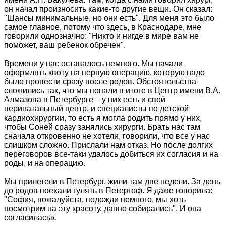
он начал произносить какие-то другие вещи. Он сказал:
"Шансы минимальные, но они есть". Для меня это было
самое главное, потому что здесь, в Краснодаре, мне
говорили однозначно: "Никто и нигде в мире вам не
поможет, ваш ребенок обречен".
Времени у нас оставалось немного. Мы начали
оформлять квоту на первую операцию, которую надо
было провести сразу после родов. Обстоятельства
сложились так, что мы попали в итоге в Центр имени В.А.
Алмазова в Петербурге – у них есть и свой
перинатальный центр, и специалисты по детской
кардиохирургии, то есть я могла родить прямо у них,
чтобы Соней сразу занялись хирурги. Брать нас там
сначала откровенно не хотели, говорили, что все у нас
слишком сложно. Прислали нам отказ. Но после долгих
переговоров все-таки удалось добиться их согласия и на
роды, и на операцию.
Мы прилетели в Петербург, жили там две недели. За день
до родов поехали гулять в Петергоф. Я даже говорила:
"София, пожалуйста, подожди немного, мы хоть
посмотрим на эту красоту, давно собирались". И она
согласилась».