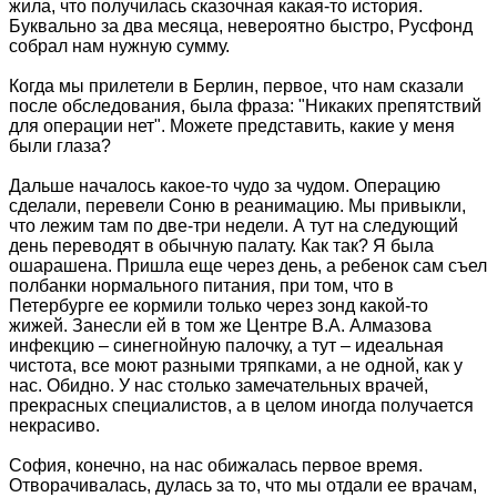
жила, что получилась сказочная какая-то история.
Буквально за два месяца, невероятно быстро, Русфонд
собрал нам нужную сумму.
Когда мы прилетели в Берлин, первое, что нам сказали
после обследования, была фраза: "Никаких препятствий
для операции нет". Можете представить, какие у меня
были глаза?
Дальше началось какое-то чудо за чудом. Операцию
сделали, перевели Соню в реанимацию. Мы привыкли,
что лежим там по две-три недели. А тут на следующий
день переводят в обычную палату. Как так? Я была
ошарашена. Пришла еще через день, а ребенок сам съел
полбанки нормального питания, при том, что в
Петербурге ее кормили только через зонд какой-то
жижей. Занесли ей в том же Центре В.А. Алмазова
инфекцию – синегнойную палочку, а тут – идеальная
чистота, все моют разными тряпками, а не одной, как у
нас. Обидно. У нас столько замечательных врачей,
прекрасных специалистов, а в целом иногда получается
некрасиво.
София, конечно, на нас обижалась первое время.
Отворачивалась, дулась за то, что мы отдали ее врачам,