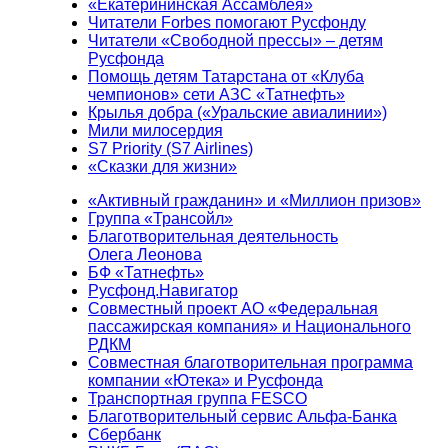
«Екатерининская Ассамблея»
Читатели Forbes помогают Русфонду
Читатели «Свободной прессы» – детям
Русфонда
Помощь детям Татарстана от «Клуба
чемпионов» сети АЗС «Татнефть»
Крылья добра («Уральские авиалинии»)
Мили милосердия
S7 Priority (S7 Airlines)
«Сказки для жизни»
«Активный гражданин» и «Миллион призов»
Группа «Трансойл»
Благотворительная деятельность
Олега Леонова
БФ «Татнефть»
Русфонд.Навигатор
Совместный проект АО «Федеральная
пассажирская компания» и Национального
РДКМ
Совместная благотворительная программа
компании «Ютека» и Русфонда
Транспортная группа FESCO
Благотворительный сервис Альфа-Банка
Сбербанк