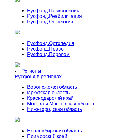
Русфонд.
Позвоночник
Русфонд.
Реабилитация
Русфонд.
Онкология
Русфонд.
Ортопедия
Русфонд.
Право
Русфонд.
Перелом
Регионы
Русфонд в регионах
Воронежская область
Иркутская область
Краснодарский край
Москва и Московская область
Нижегородская область
Новосибирская область
Приморский край