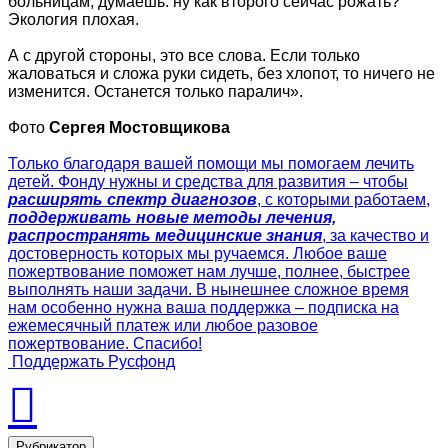
больницам, думаешь: ну как второго сейчас рожать?
Экология плохая.
А с другой стороны, это все слова. Если только
жаловаться и сложа руки сидеть, без хлопот, то ничего не
изменится. Останется только паралич».
Фото
Сергея Мостовщикова
Только благодаря вашей помощи мы помогаем лечить
детей. Фонду нужны и средства для развития – чтобы
расширять спектр диагнозов
, с которыми работаем,
поддерживать новые методы лечения,
распространять медицинские знания
, за качество и
достоверность которых мы ручаемся. Любое ваше
пожертвование поможет нам лучше, полнее, быстрее
выполнять наши задачи. В нынешнее сложное время
нам особенно нужна ваша поддержка – подписка на
ежемесячный платеж или любое разовое
пожертвование. Спасибо!
Поддержать Русфонд
Рубрикатор