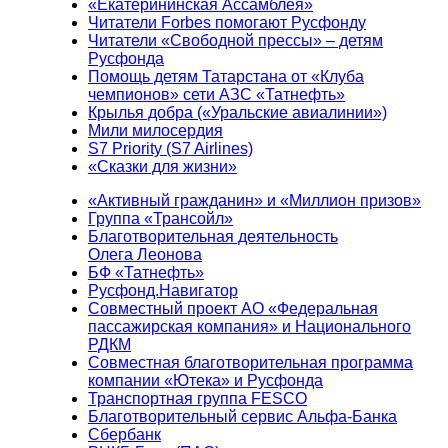
«Екатерининская Ассамблея»
Читатели Forbes помогают Русфонду
Читатели «Свободной прессы» – детям
Русфонда
Помощь детям Татарстана от «Клуба
чемпионов» сети АЗС «Татнефть»
Крылья добра («Уральские авиалинии»)
Мили милосердия
S7 Priority (S7 Airlines)
«Сказки для жизни»
«Активный гражданин» и «Миллион призов»
Группа «Трансойл»
Благотворительная деятельность
Олега Леонова
БФ «Татнефть»
Русфонд.Навигатор
Совместный проект АО «Федеральная
пассажирская компания» и Национального
РДКМ
Совместная благотворительная программа
компании «Ютека» и Русфонда
Транспортная группа FESCO
Благотворительный сервис Альфа-Банка
Сбербанк