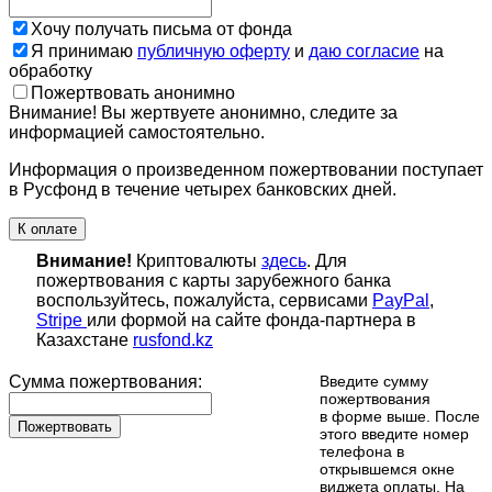
Хочу получать письма от фонда
Я принимаю
публичную оферту
и
даю согласие
на
обработку
Пожертвовать анонимно
Внимание! Вы жертвуете анонимно, следите за
информацией самостоятельно.
Информация о произведенном пожертвовании поступает
в Русфонд в течение четырех банковских дней.
К оплате
Внимание!
Криптовалюты
здесь
. Для
пожертвования с карты зарубежного банка
воспользуйтесь, пожалуйста, сервисами
PayPal
,
Stripe
или формой на сайте фонда-партнера в
Казахстане
rusfond.kz
Сумма пожертвования:
Введите сумму
пожертвования
в форме выше. После
Пожертвовать
этого введите номер
телефона в
открывшемся окне
виджета оплаты. На