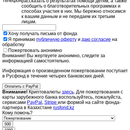
Телефон
рассказать о результатах помощи детям, а также
сообщить о благотворительных программах и
способах участия в них. Мы бережно относимся
к вашим данным и не передаем их третьим
лицам.
Хочу получать письма от фонда
Я принимаю
публичную оферту
и
даю согласие
на
обработку
Пожертвовать анонимно
Внимание! Вы жертвуете анонимно, следите за
информацией самостоятельно.
Информация о произведенном пожертвовании поступает
в Русфонд в течение четырех банковских дней.
Оплатить с PayPal
Внимание!
Криптовалюты
здесь
. Для пожертвования с
карты зарубежного банка воспользуйтесь, пожалуйста,
сервисами
PayPal
,
Stripe
или формой на сайте фонда-
партнера в Казахстане
rusfond.kz
Кому помочь?
500