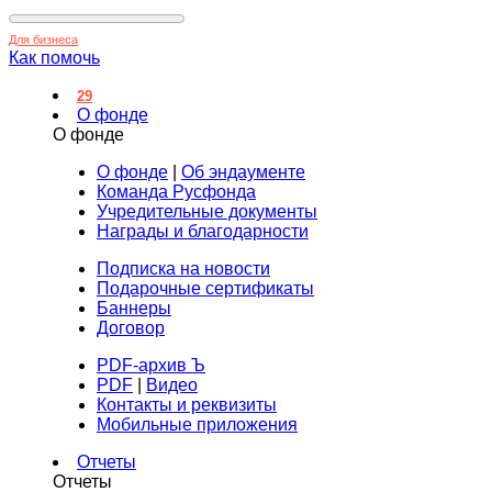
Для бизнеса
Как помочь
29
О фонде
О фонде
О фонде
|
Об эндаументе
Команда Русфонда
Учредительные документы
Награды и благодарности
Подписка на новости
Подарочные сертификаты
Баннеры
Договор
PDF-архив Ъ
PDF
|
Видео
Контакты и реквизиты
Мобильные приложения
Отчеты
Отчеты