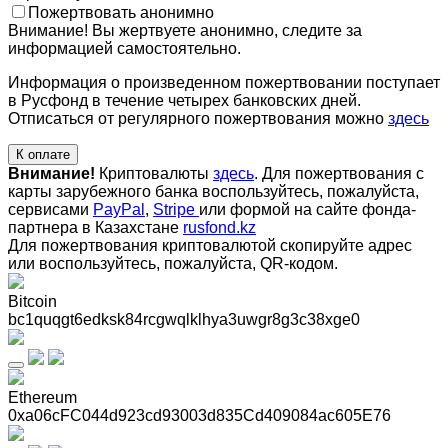
Пожертвовать анонимно
Внимание! Вы жертвуете анонимно, следите за
информацией самостоятельно.
Информация о произведенном пожертвовании поступает
в Русфонд в течение четырех банковских дней.
Отписаться от регулярного пожертвования можно
здесь
К оплате
Внимание!
Криптовалюты
здесь
. Для пожертвования с
карты зарубежного банка воспользуйтесь, пожалуйста,
сервисами
PayPal
,
Stripe
или формой на сайте фонда-
партнера в Казахстане
rusfond.kz
Для пожертвования криптовалютой скопируйте адрес
или воспользуйтесь, пожалуйста, QR-кодом
.
Bitcoin
bc1quqgt6edksk84rcgwqlklhya3uwgr8g3c38xge0
Ethereum
0xa06cFC044d923cd93003d835Cd409084ac605E76