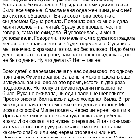
болталась безжизненно. Я рыдала всеми днями, глаза
были все черные. Спасла меня одна женщина, мы с ней
до сих пор общаемся. Ей за сорок, она ребенка с
синдромом Дауна родила. Подошла она ко мне и дала
молитвослов – на, читай. Сразу все прошло, честно
говорю, сама не ожидала. Я успокоилась, и меня
успокаивали. Говорили, что мальчик, что рука пострадала
левая, а не правая, что все будет нормально. Судились
мы, конечно, с врачами потом, но бесполезно. Надо было
денег достать, наверное, нам на хорошего адвоката, но
не было денег. Ну что делать? Нет – так нет.
Всех детей с парезами лечат у нас одинаково, по одному
принципу. Физиотерапия. За деньги можно сделать еще
иглоукалывание, оно за это время, кстати, в два раза
подорожало. Но толку от физиотерапии никакого не
было. Рука не оживала, ни один палец не шевелился.
Просто висела, болталась и даже холодная была. В три
месяца он начал ее немножко отводить в сторону. Мы
искали способы Мише помочь. Через интернет нашли в
Ярославле клинику, поехали туда, показали ребенка
врачу. И он сказал, что нужны операции. Я так понимаю
их смысл: вот они руку разрезают, смотрят, есть там
какие-то спайки или нет, нервы оторваны или нет.
Приводят все в порядок, но все это стоит денег. Собрать