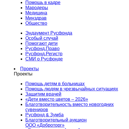
Помощь в кадре
Мародеры
Медицина
Минздрав
Общество
Эндаумент Русфонда
Особый случай
Помогают дети
Русфонд.Право
Русфонд.Регистр
СМИ о Русфонде
Проекты
Проекты
Помощь детям в больницах
Помощь людям в чрезвычайных ситуациях
Защитим врачей
«Дети вместо цветов – 2026»
Благотворительность вместо новогодних
сувениров
Русфонд & Зумба
Благотворительный аукцион
ООО «Доброторг»