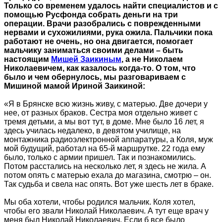
Только со временем удалось найти специалистов и с
помощью Русфонда собрать деньги на три
операции. Врачи разобрались с поврежденными
нервами и сухожилиями, рука ожила. Пальчики пока
работают не очень, но она двигается, помогает
мальчику заниматься своими делами – быть
настоящим
Мишей Заикиным
, а не Николаем
Николаевичем, как казалось когда-то. О том, что
было и чем обернулось, мы разговариваем с
Мишиной мамой Ириной Заикиной:
«Я в Брянске всю жизнь живу, с матерью. Две дочери у
нее, от разных браков. Сестра моя отдельно живет с
тремя детьми, а мы вот тут, в доме. Мне было 16 лет, я
здесь училась недалеко, в девятом училище, на
монтажника радиоэлектронной аппаратуры, а Коля, муж
мой будущий, работал на 65-й маршрутке. 22 года ему
было, только с армии пришел. Так и познакомились.
Потом расстались на несколько лет, я здесь не жила. А
потом опять с матерью ехала до магазина, смотрю – он.
Так судьба и свела нас опять. Вот уже шесть лет в браке.
Мы оба хотели, чтобы родился мальчик. Коля хотел,
чтобы его звали Николай Николаевич. А тут еще врач у
меня был Николай Николаевич. Если б все было