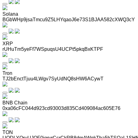
Solana
BGbWHp9jsaTmcu9Z5LHYqaoJ6e73S1BJAA582cXWQ3cY
XRP
rUHuTm5yeFf7WSpuqsU4UCPt5pkqBxKTPF
Tron
TJ2bEnctTjuu4LWgv7SyUdNQ8sHW6ACywT
BNB Chain
0xa06cFC044d923cd93003d835Cd409084ac605E76
TON
UQDLYQruUJOF0iqryrCcrCkRB8dmAWqkTba5hTSOaL1SHf