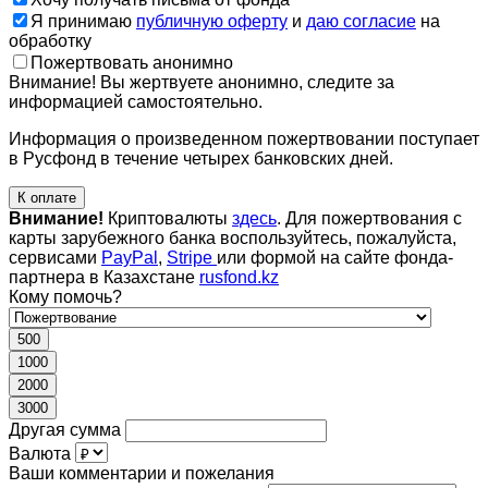
Я принимаю
публичную оферту
и
даю согласие
на
обработку
Пожертвовать анонимно
Внимание! Вы жертвуете анонимно, следите за
информацией самостоятельно.
Информация о произведенном пожертвовании поступает
в Русфонд в течение четырех банковских дней.
К оплате
Внимание!
Криптовалюты
здесь
. Для пожертвования с
карты зарубежного банка воспользуйтесь, пожалуйста,
сервисами
PayPal
,
Stripe
или формой на сайте фонда-
партнера в Казахстане
rusfond.kz
Кому помочь?
500
1000
2000
3000
Другая сумма
Валюта
Ваши комментарии и пожелания