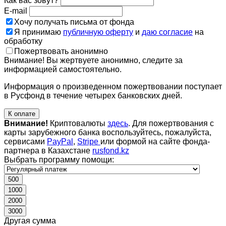
Как вас зовут?
E-mail
Хочу получать письма от фонда
Я принимаю
публичную оферту
и
даю согласие
на
обработку
Пожертвовать анонимно
Внимание! Вы жертвуете анонимно, следите за
информацией самостоятельно.
Информация о произведенном пожертвовании поступает
в Русфонд в течение четырех банковских дней.
К оплате
Внимание!
Криптовалюты
здесь
. Для пожертвования с
карты зарубежного банка воспользуйтесь, пожалуйста,
сервисами
PayPal
,
Stripe
или формой на сайте фонда-
партнера в Казахстане
rusfond.kz
Выбрать программу помощи:
500
1000
2000
3000
Другая сумма