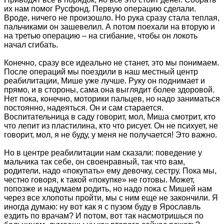
их нам помог Русфонд. Первую операцию сделали.
Вроде, ничего не произошло. Но рука сразу стала теплая,
пальчиками он зашевелил. А потом поехали на вторую и
на третью операцию – на сгибание, чтобы он локоть
начал сгибать.
Конечно, сразу все идеально не станет, это мы понимаем.
После операций мы поездили в наш местный центр
реабилитации, Мише уже лучше. Руку он поднимает и
прямо, и в стороны, сама она выглядит более здоровой.
Нет пока, конечно, моторики пальцев, но надо заниматься
постоянно, надеяться. Он и сам старается.
Воспитательница в саду говорит, мол, Миша смотрит, кто
что лепит из пластилина, кто что рисует. Он не психует, не
говорит, мол, я не буду, у меня не получается! Это важно.
Но в центре реабилитации нам сказали: поведение у
мальчика так себе, он своенравный, так что вам,
родители, надо «покупать» ему девочку, сестру. Пока мы,
честно говоря, к такой «покупке» не готовы. Может,
попозже и надумаем родить, но надо пока с Мишей нам
через все хлопоты пройти, мы с ним еще не закончили. Я
иногда думаю: ну вот как я с пузом буду в Ярославль
ездить по врачам? И потом, вот так насмотришься по