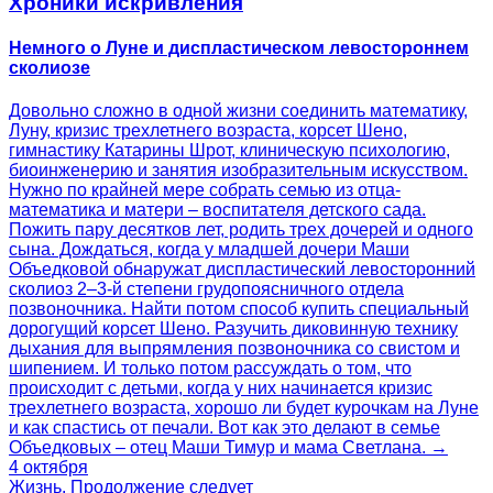
Хроники искривления
Немного о Луне и диспластическом левостороннем
сколиозе
Довольно сложно в одной жизни соединить математику,
Луну, кризис трехлетнего возраста, корсет Шено,
гимнастику Катарины Шрот, клиническую психологию,
биоинженерию и занятия изобразительным искусством.
Нужно по крайней мере собрать семью из отца-
математика и матери – воспитателя детского сада.
Пожить пару десятков лет, родить трех дочерей и одного
сына. Дождаться, когда у младшей дочери Маши
Объедковой обнаружат диспластический левосторонний
сколиоз 2–3-й степени грудопоясничного отдела
позвоночника. Найти потом способ купить специальный
дорогущий корсет Шено. Разучить диковинную технику
дыхания для выпрямления позвоночника со свистом и
шипением. И только потом рассуждать о том, что
происходит с детьми, когда у них начинается кризис
трехлетнего возраста, хорошо ли будет курочкам на Луне
и как спастись от печали. Вот как это делают в семье
Объедковых – отец Маши Тимур и мама Светлана. →
4 октября
Жизнь. Продолжение следует