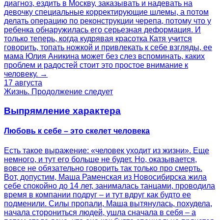
диагноз, ездить в Москву, заказывать и надевать на
девочку специальные корректирующие шлемы, а потом
делать операцию по реконструкции черепа, потому что у
ребенка обнаружилась его серьезная деформация. И
только теперь, когда кудрявая красотка Катя учится
говорить, топать ножкой и привлекать к себе взгляды, ее
мама Юлия Аникина может без слез вспоминать, каких
проблем и радостей стоит это простое внимание к
человеку. →
17 августа
Жизнь. Продолжение следует
Выпрямление характера
Любовь к себе – это скелет человека
Есть такое выражение: «человек уходит из жизни». Еще
немного, и тут его больше не будет. Но, оказывается,
вовсе не обязательно говорить так только про смерть.
Вот, допустим, Маша Раменская из Новосибирска жила
себе спокойно до 14 лет, занималась танцами, проводила
время в компании подруг – и тут вдруг как будто ее
подменили. Силы пропали, Маша вытянулась, похудела,
начала сторониться людей, ушла сначала в себя – а