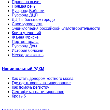
Право на вычет
Прямая речь
Русфонд.Бабочки
Русфонд.ДЦП
ДЦП в большом городе
Свои чужие дети
Энциклопедия российской благотворительности
Книга утешений
Жанна Фриске
Портрет врача
Русфонд.Дом
История болезни
Несладкая жизнь
Национальный РДКМ
Как стать донором костного мозга
Где сдать кровь на типирование
Как помочь регистру
Сертификат на типирование
Кровь 5