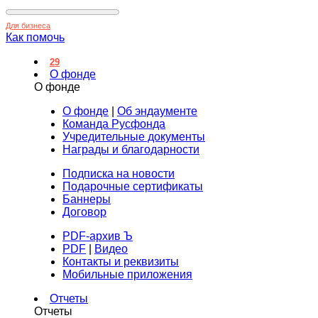
Для бизнеса
Как помочь
29
О фонде
О фонде
О фонде
|
Об эндаументе
Команда Русфонда
Учредительные документы
Награды и благодарности
Подписка на новости
Подарочные сертификаты
Баннеры
Договор
PDF-архив Ъ
PDF
|
Видео
Контакты и реквизиты
Мобильные приложения
Отчеты
Отчеты