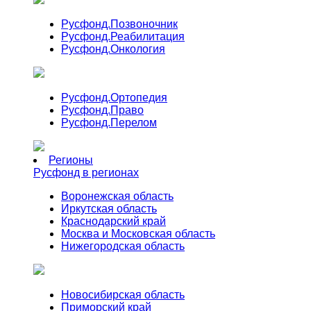
Русфонд.
Позвоночник
Русфонд.
Реабилитация
Русфонд.
Онкология
Русфонд.
Ортопедия
Русфонд.
Право
Русфонд.
Перелом
Регионы
Русфонд в регионах
Воронежская область
Иркутская область
Краснодарский край
Москва и Московская область
Нижегородская область
Новосибирская область
Приморский край