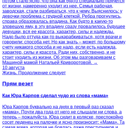
потом стало ясно, что она как будто специально прячется
от жизни, намеренно уходит из нее. Семья рабочая,
заводская, стали разбираться, что к чему. Выяснилось: у
девочки проблема с грудной клеткой. Ребра прогнулись,
справа образовалась впадина. Как будто в какую-то
зловещую яму, в эту впадину сразу провалилось будущее
девушки, вся ее красота, характер, силы и надежды.
Надо было оттуда как-то выкарабкиваться, хотя врачи и
говорили: способа нет. Но как знать – может, по большому
счету никакого способа и не надо, если есть надежда,
характер, силы и красота. Ради них, собственно, и не
стоит уходить из жизни. Об этом мы разговариваем с
Машиной мамой Натальей Криворотовой. →
10 августа
Жизнь. Продолжение следует
Прям везет
Как Юра Карпов сделал чудо из слова «мама»
Юра Карпов буквально на днях в первый раз сказал
«мама». Почти два года от него не слышали ни слова, а
теперь – пожалуйста, Юра сидит в коляске, преспокойно
сосет леденец на палочке и ясно произносит: «Мама». Та
самая мама, которая не боялась даже преступников и