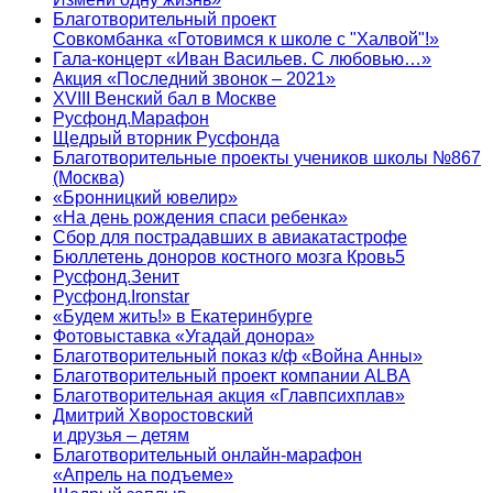
Благотворительный проект
Совкомбанка «Готовимся к школе с "Халвой"!»
Гала-концерт «Иван Васильев. С любовью…»
Акция «Последний звонок – 2021»
XVIII Венский бал в Москве
Русфонд.Марафон
Щедрый вторник Русфонда
Благотворительные проекты учеников школы №867
(Москва)
«Бронницкий ювелир»
«На день рождения спаси ребенка»
Сбор для пострадавших в авиакатастрофе
Бюллетень доноров костного мозга Кровь5
Русфонд.Зенит
Русфонд.Ironstar
«Будем жить!» в Екатеринбурге
Фотовыставка «Угадай донора»
Благотворительный показ к/ф «Война Анны»
Благотворительный проект компании ALBA
Благотворительная акция «Главпсихплав»
Дмитрий Хворостовский
и друзья – детям
Благотворительный онлайн‑марафон
«Апрель на подъеме»