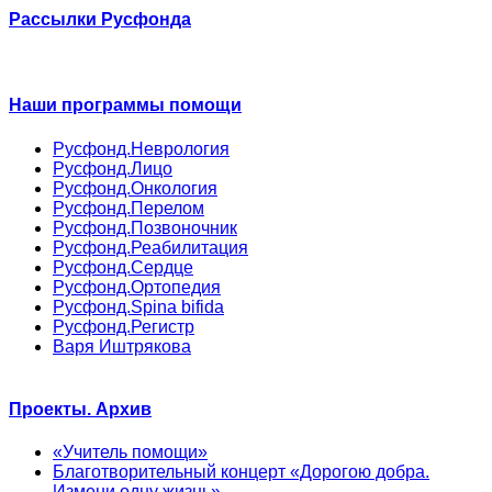
Рассылки Русфонда
Наши программы помощи
Русфонд.Неврология
Русфонд.Лицо
Русфонд.Онкология
Русфонд.Перелом
Русфонд.Позвоночник
Русфонд.Реабилитация
Русфонд.Сердце
Русфонд.Ортопедия
Русфонд.Spina bifida
Русфонд.Регистр
Варя Иштрякова
Проекты. Архив
«Учитель помощи»
Благотворительный концерт «Дорогою добра.
Измени одну жизнь»