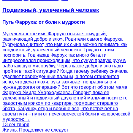
Подвижный, увлеченный человек
Путь Фарруха: от боли к мудрости
Мусульманское имя Фаррух означает «мудрый,
различающий добро и зло». Родители самого Фарруха
Тургунова считают, что имя их сына можно понимать как
«подвижный, увлеченный человек». Трудно с этим
поспорить. Год назад Фаррух так много бегал и
интересовался происходящим, что сунул правую руку в
работающую мясорубку. Через какое добро и зло надо
пройти в такой ситуации? Когда твоему ребенку сначала
удаляют поврежденные пальцы, а потом становится
ясно, что дела плохи, рука заживает неправильно и
нужна дорогая операция? Вот что говорит об этом мама
Фарруха Умида Умарходжаева. Говорит, пока ее
увлеченный и подвижный двухлетний мальчик носится с
радостным криком по квартире, тормошит старшего
брата, бабушку, отца и вообще все, что встречает на
своем пути – пути от нечеловеческой боли к человеческой
мудрости: →
13 сентября
Жизнь. Продолжение следует