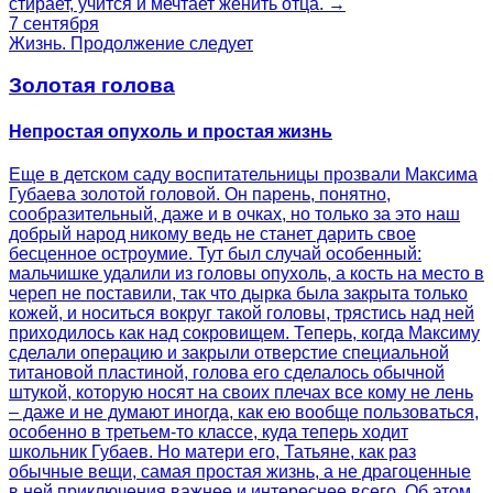
стирает, учится и мечтает женить отца. →
7 сентября
Жизнь. Продолжение следует
Золотая голова
Непростая опухоль и простая жизнь
Еще в детском саду воспитательницы прозвали Максима
Губаева золотой головой. Он парень, понятно,
сообразительный, даже и в очках, но только за это наш
добрый народ никому ведь не станет дарить свое
бесценное остроумие. Тут был случай особенный:
мальчишке удалили из головы опухоль, а кость на место в
череп не поставили, так что дырка была закрыта только
кожей, и носиться вокруг такой головы, трястись над ней
приходилось как над сокровищем. Теперь, когда Максиму
сделали операцию и закрыли отверстие специальной
титановой пластиной, голова его сделалось обычной
штукой, которую носят на своих плечах все кому не лень
– даже и не думают иногда, как ею вообще пользоваться,
особенно в третьем-то классе, куда теперь ходит
школьник Губаев. Но матери его, Татьяне, как раз
обычные вещи, самая простая жизнь, а не драгоценные
в ней приключения важнее и интереснее всего. Об этом