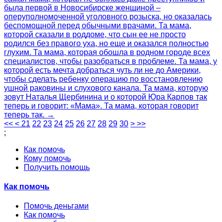
была первой в Новосибирске женщиной –
оперуполномоченной уголовного розыска, но оказалась
беспомощной перед обычными врачами. Та мама,
которой сказали в роддоме, что сын ее не просто
родился без правого уха, но еще и оказался полностью
глухим. Та мама, которая обошла в родном городе всех
специалистов, чтобы разобраться в проблеме. Та мама, у
которой есть мечта добраться чуть ли не до Америки,
чтобы сделать ребенку операцию по восстановлению
ушной раковины и слухового канала. Та мама, которую
зовут Наталья Щербинина и о которой Юра Карпов так
теперь и говорит: «Мама». Та мама, которая говорит
теперь так. →
<<
<
21
22
23
24
25
26
27
28
29
30
>
>>
;
Как помочь
Кому помочь
Получить помощь
Как помочь
Помочь деньгами
Как помочь