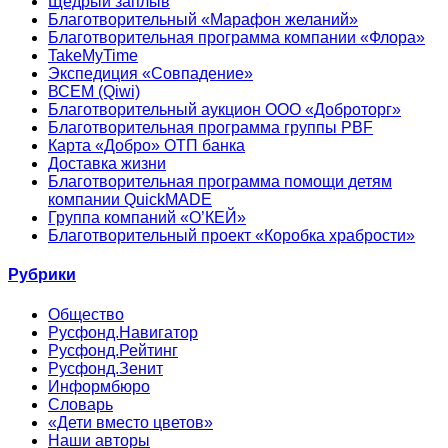
Щедрый заплыв
Благотворительный «Марафон желаний»
Благотворительная программа компании «Флора»
TakeMyTime
Экспедиция «Совпадение»
ВСЕМ (Qiwi)
Благотворительный аукцион ООО «Доброторг»
Благотворительная программа группы PBF
Карта «Добро» ОТП банка
Доставка жизни
Благотворительная программа помощи детям
компании QuickMADE
Группа компаний «О’КЕЙ»
Благотворительный проект «Коробка храбрости»
Рубрики
Общество
Русфонд.Навигатор
Русфонд.Рейтинг
Русфонд.Зенит
Информбюро
Словарь
«Дети вместо цветов»
Наши авторы