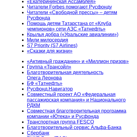
«Екатерининская Ассамблея»
Читатели Forbes помогают Русфонду
Читатели «Свободной прессы» – детям
Русфонда
Помощь детям Татарстана от «Клуба
чемпионов» сети АЗС «Татнефть»
Крылья добра («Уральские авиалинии»)
Мили милосердия
S7 Priority (S7 Airlines)
«Сказки для жизни»
«Активный гражданин» и «Миллион призов»
Группа «Трансойл»
Благотворительная деятельность
Олега Леонова
БФ «Татнефть»
Русфонд.Навигатор
Совместный проект АО «Федеральная
пассажирская компания» и Национального
РДКМ
Совместная благотворительная программа
компании «Ютека» и Русфонда
Транспортная группа FESCO
Благотворительный сервис Альфа-Банка
Сбербанк