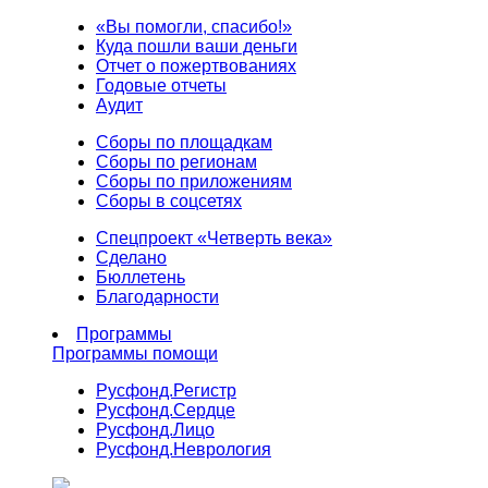
«Вы помогли, спасибо!»
Куда пошли ваши деньги
Отчет о пожертвованиях
Годовые отчеты
Аудит
Сборы по площадкам
Сборы по регионам
Сборы по приложениям
Сборы в соцсетях
Спецпроект «Четверть века»
Сделано
Бюллетень
Благодарности
Программы
Программы помощи
Русфонд.
Регистр
Русфонд.
Сердце
Русфонд.
Лицо
Русфонд.
Неврология