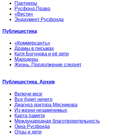
Партнеры
Русфонд.Право
«Вести»
Эндаумент Русфонда
Публицистика
«Коммерсантъ»
Драмы в письмах
Катя Богунова и её дети
Мародеры
Жизнь. Продолжение следует
Публицистика. Архив
Включи мозг
Все будет ничего
Диагноз доктора Мясникова
Из жизни незаменимых
Карта памяти
Международная благотворительность
Окна Русфонда
Отцы и дети