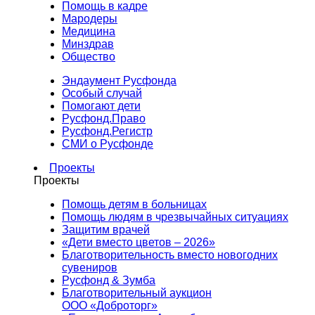
Помощь в кадре
Мародеры
Медицина
Минздрав
Общество
Эндаумент Русфонда
Особый случай
Помогают дети
Русфонд.Право
Русфонд.Регистр
СМИ о Русфонде
Проекты
Проекты
Помощь детям в больницах
Помощь людям в чрезвычайных ситуациях
Защитим врачей
«Дети вместо цветов – 2026»
Благотворительность вместо новогодних
сувениров
Русфонд & Зумба
Благотворительный аукцион
ООО «Доброторг»