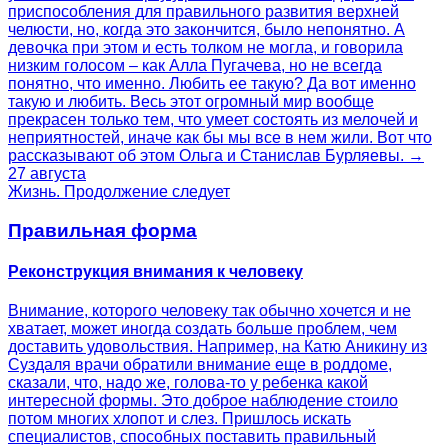
приспособления для правильного развития верхней
челюсти, но, когда это закончится, было непонятно. А
девочка при этом и есть толком не могла, и говорила
низким голосом – как Алла Пугачева, но не всегда
понятно, что именно. Любить ее такую? Да вот именно
такую и любить. Весь этот огромный мир вообще
прекрасен только тем, что умеет состоять из мелочей и
неприятностей, иначе как бы мы все в нем жили. Вот что
рассказывают об этом Ольга и Станислав Бурляевы. →
27 августа
Жизнь. Продолжение следует
Правильная форма
Реконструкция внимания к человеку
Внимание, которого человеку так обычно хочется и не
хватает, может иногда создать больше проблем, чем
доставить удовольствия. Например, на Катю Аникину из
Суздаля врачи обратили внимание еще в роддоме,
сказали, что, надо же, голова-то у ребенка какой
интересной формы. Это доброе наблюдение стоило
потом многих хлопот и слез. Пришлось искать
специалистов, способных поставить правильный