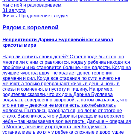
мы с ней и разговариваем. →
31 августа
Жизнь. Продолжение следует
Рядом с королевой
Неприятности Дарины Бурляевой как символ
красоты мира
Надо ли любить своих детей? Ответ вроде бы ясен, но
многие ли с ним справляются, когда у ребенка находятся
проблемы и их становится больше, чем радости. Когда на
лучшие чувства вдруг не хватает денег, терпения,
времени и сил. Когда все старания по сути ничего не
меняют, а только превращают жизнь в день и ночь, в
слезы и сомнения, в пустоту и тишину. Например,
родителям сказали, что их дочь Дарина Бурляева
родилась совершенно здоровой, а потом оказалось, что
это не так – девочка не могла есть, захлебывалась
молоком. Пытались разобраться, но легче от этого не
стало. Выяснилось, что у Дарины расщелина верхнего
нёба – так называемая волчья пасть. Дальше – операция
в Москве, лечение у ортодонта, необходимость
устанавливать во рту у ребенка сложные и дорогущие