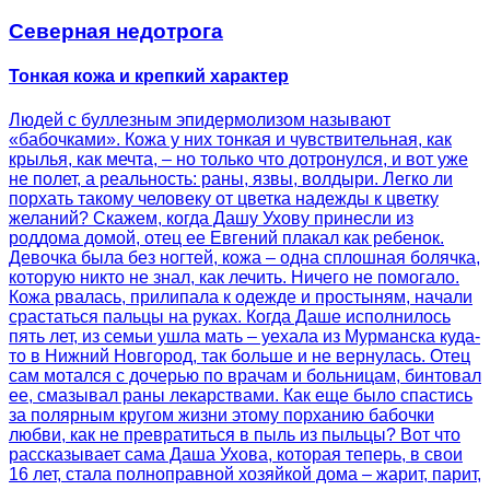
Северная недотрога
Тонкая кожа и крепкий характер
Людей с буллезным эпидермолизом называют
«бабочками». Кожа у них тонкая и чувствительная, как
крылья, как мечта, – но только что дотронулся, и вот уже
не полет, а реальность: раны, язвы, волдыри. Легко ли
порхать такому человеку от цветка надежды к цветку
желаний? Скажем, когда Дашу Ухову принесли из
роддома домой, отец ее Евгений плакал как ребенок.
Девочка была без ногтей, кожа – одна сплошная болячка,
которую никто не знал, как лечить. Ничего не помогало.
Кожа рвалась, прилипала к одежде и простыням, начали
срастаться пальцы на руках. Когда Даше исполнилось
пять лет, из семьи ушла мать – уехала из Мурманска куда-
то в Нижний Новгород, так больше и не вернулась. Отец
сам мотался с дочерью по врачам и больницам, бинтовал
ее, смазывал раны лекарствами. Как еще было спастись
за полярным кругом жизни этому порханию бабочки
любви, как не превратиться в пыль из пыльцы? Вот что
рассказывает сама Даша Ухова, которая теперь, в свои
16 лет, стала полноправной хозяйкой дома – жарит, парит,