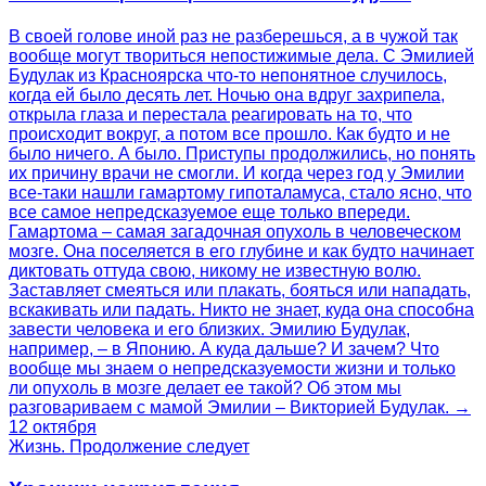
В своей голове иной раз не разберешься, а в чужой так
вообще могут твориться непостижимые дела. С Эмилией
Будулак из Красноярска что-то непонятное случилось,
когда ей было десять лет. Ночью она вдруг захрипела,
открыла глаза и перестала реагировать на то, что
происходит вокруг, а потом все прошло. Как будто и не
было ничего. А было. Приступы продолжились, но понять
их причину врачи не смогли. И когда через год у Эмилии
все-таки нашли гамартому гипоталамуса, стало ясно, что
все самое непредсказуемое еще только впереди.
Гамартома – самая загадочная опухоль в человеческом
мозге. Она поселяется в его глубине и как будто начинает
диктовать оттуда свою, никому не известную волю.
Заставляет смеяться или плакать, бояться или нападать,
вскакивать или падать. Никто не знает, куда она способна
завести человека и его близких. Эмилию Будулак,
например, – в Японию. А куда дальше? И зачем? Что
вообще мы знаем о непредсказуемости жизни и только
ли опухоль в мозге делает ее такой? Об этом мы
разговариваем с мамой Эмилии – Викторией Будулак. →
12 октября
Жизнь. Продолжение следует