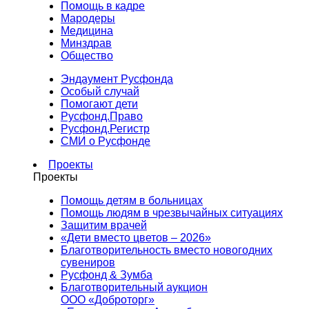
Помощь в кадре
Мародеры
Медицина
Минздрав
Общество
Эндаумент Русфонда
Особый случай
Помогают дети
Русфонд.Право
Русфонд.Регистр
СМИ о Русфонде
Проекты
Проекты
Помощь детям в больницах
Помощь людям в чрезвычайных ситуациях
Защитим врачей
«Дети вместо цветов – 2026»
Благотворительность вместо новогодних
сувениров
Русфонд & Зумба
Благотворительный аукцион
ООО «Доброторг»