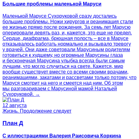
Большие проблемы маленькой Маруси
Маленькой Марусе Сухоруковой сразу достались
большие проблемы. Ножи хирургов и реанимация стали
ее жизнью прямо после рождения. За семь лет Марусю
оперировали девять раз, и, кажется, это еще не предел.
Сердце, диафрагма, брюшная полость – все в Марусе
отказывалось работать нормально и вызывало тревогу
у врачей. Они даже советовали Марусиным родителям
готовиться к худшему, но огромные Марусины глаза
и бесконечная Марусина улыбка всегда были самым
лучшим, что могло случиться на свете. Кажется, мир
вообще существует вместе со всеми своими врачами,
реанимациями, закатами и рассветами только потому, что
Маруся смотрит на него и смеется над ним. Об этом
мы разговариваем с Марусиной мамой Натальей
Сухоруковой. →
12 августа
Жизнь. Продолжение следует
План Д
С иллюстрациями Валерия Раисовича Коркина