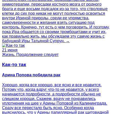
химиотерапии, пересадки костного мозга от родного
брата и еще восьми подсадок из-за того, что стволовые
клетки до сих пор никак не могут полностью освоиться
внутри Ириной природы, среди ее упрямства,
самоуверенности и желания взять ситуацию под
контроль. Конечно, тут есть о чем поговорить. И поэтому,
пока Ира общается со своими тромбоцитами и учит их,
как правильно жить, мы обсуждаем эту самую жизнь с
бабушкой Иры Татьяной Супрун. →
21 июня
Жизнь. Продолжение следует
Как-то так
Арина Попова победила рак
Хорошо, когда все хорошо, все ясно и все нравится.
Потому что, когда вдруг что-то не нравится, у всего
начинаются подробности, а подробности обычно не
слишком хороши. Скажем, врачу не понравились
уплотнения на шее у Арины Поповой из Калининграда.
Сразу все перестало быть ясно. Особенно когда
выяснилось, что у Арины папиллярный рак щитовидной