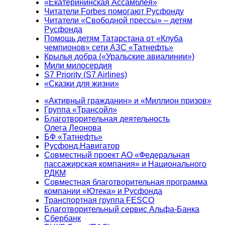
«Екатерининская Ассамблея»
Читатели Forbes помогают Русфонду
Читатели «Свободной прессы» – детям
Русфонда
Помощь детям Татарстана от «Клуба
чемпионов» сети АЗС «Татнефть»
Крылья добра («Уральские авиалинии»)
Мили милосердия
S7 Priority (S7 Airlines)
«Сказки для жизни»
«Активный гражданин» и «Миллион призов»
Группа «Трансойл»
Благотворительная деятельность
Олега Леонова
БФ «Татнефть»
Русфонд.Навигатор
Совместный проект АО «Федеральная
пассажирская компания» и Национального
РДКМ
Совместная благотворительная программа
компании «Ютека» и Русфонда
Транспортная группа FESCO
Благотворительный сервис Альфа-Банка
Сбербанк