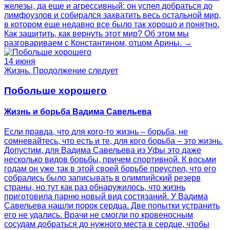
железы, да еще и агрессивный: он успел добраться до
лимфоузлов и собирался захватить весь остальной мир,
в котором еще недавно все было так хорошо и понятно.
Как защитить, как вернуть этот мир? Об этом мы
разговариваем с Константином, отцом Арины. →
14 июня
Жизнь. Продолжение следует
Побольше хорошего
Жизнь и борьба Вадима Савельева
Если правда, что для кого-то жизнь – борьба, не
сомневайтесь, что есть и те, для кого борьба – это жизнь.
Допустим, для Вадима Савельева из Уфы это даже
несколько видов борьбы, причем спортивной. К восьми
годам он уже так в этой своей борьбе преуспел, что его
собрались было записывать в олимпийский резерв
страны, но тут как раз обнаружилось, что жизнь
приготовила парню новый вид состязаний. У Вадима
Савельева нашли порок сердца. Две попытки устранить
его не удались. Врачи не смогли по кровеносным
сосудам добраться до нужного места в сердце, чтобы