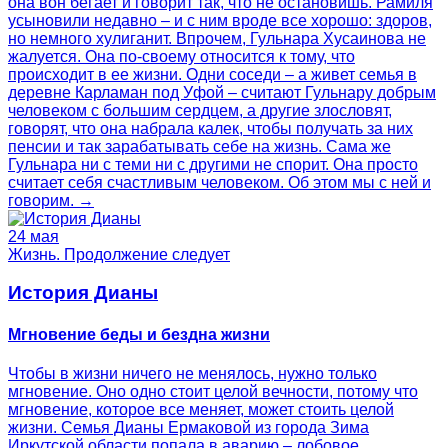
она вон бегает и говорит так, что не остановишь. Рамиля
усыновили недавно – и с ним вроде все хорошо: здоров,
но немного хулиганит. Впрочем, Гульнара Хусаинова не
жалуется. Она по-своему относится к тому, что
происходит в ее жизни. Одни соседи – а живет семья в
деревне Карламан под Уфой – считают Гульнару добрым
человеком с большим сердцем, а другие злословят,
говорят, что она набрала калек, чтобы получать за них
пенсии и так зарабатывать себе на жизнь. Сама же
Гульнара ни с теми ни с другими не спорит. Она просто
считает себя счастливым человеком. Об этом мы с ней и
говорим. →
24 мая
Жизнь. Продолжение следует
История Дианы
Мгновение беды и бездна жизни
Чтобы в жизни ничего не менялось, нужно только
мгновение. Оно одно стоит целой вечности, потому что
мгновение, которое все меняет, может стоить целой
жизни. Семья Дианы Ермаковой из города Зима
Иркутской области попала в аварию – лобовое