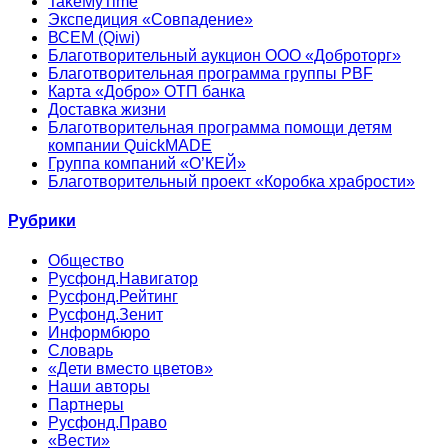
TakeMyTime
Экспедиция «Совпадение»
ВСЕМ (Qiwi)
Благотворительный аукцион ООО «Доброторг»
Благотворительная программа группы PBF
Карта «Добро» ОТП банка
Доставка жизни
Благотворительная программа помощи детям
компании QuickMADE
Группа компаний «О’КЕЙ»
Благотворительный проект «Коробка храбрости»
Рубрики
Общество
Русфонд.Навигатор
Русфонд.Рейтинг
Русфонд.Зенит
Информбюро
Словарь
«Дети вместо цветов»
Наши авторы
Партнеры
Русфонд.Право
«Вести»