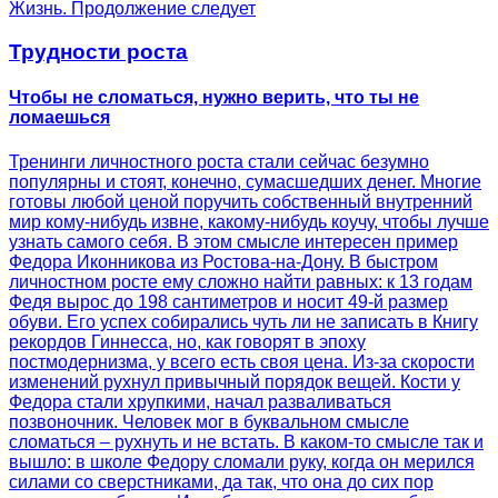
Жизнь. Продолжение следует
Трудности роста
Чтобы не сломаться, нужно верить, что ты не
ломаешься
Тренинги личностного роста стали сейчас безумно
популярны и стоят, конечно, сумасшедших денег. Многие
готовы любой ценой поручить собственный внутренний
мир кому-нибудь извне, какому-нибудь коучу, чтобы лучше
узнать самого себя. В этом смысле интересен пример
Федора Иконникова из Ростова-на-Дону. В быстром
личностном росте ему сложно найти равных: к 13 годам
Федя вырос до 198 сантиметров и носит 49-й размер
обуви. Его успех собирались чуть ли не записать в Книгу
рекордов Гиннесса, но, как говорят в эпоху
постмодернизма, у всего есть своя цена. Из-за скорости
изменений рухнул привычный порядок вещей. Кости у
Федора стали хрупкими, начал разваливаться
позвоночник. Человек мог в буквальном смысле
сломаться – рухнуть и не встать. В каком-то смысле так и
вышло: в школе Федору сломали руку, когда он мерился
силами со сверстниками, да так, что она до сих пор