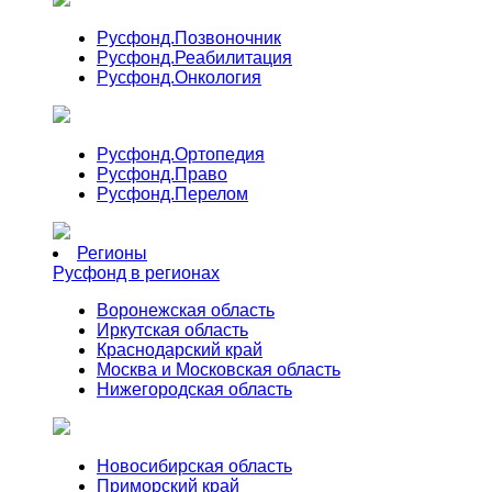
Русфонд.
Позвоночник
Русфонд.
Реабилитация
Русфонд.
Онкология
Русфонд.
Ортопедия
Русфонд.
Право
Русфонд.
Перелом
Регионы
Русфонд в регионах
Воронежская область
Иркутская область
Краснодарский край
Москва и Московская область
Нижегородская область
Новосибирская область
Приморский край