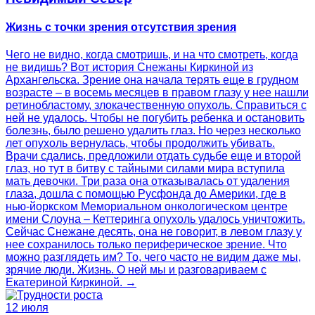
Жизнь с точки зрения отсутствия зрения
Чего не видно, когда смотришь, и на что смотреть, когда
не видишь? Вот история Снежаны Киркиной из
Архангельска. Зрение она начала терять еще в грудном
возрасте – в восемь месяцев в правом глазу у нее нашли
ретинобластому, злокачественную опухоль. Справиться с
ней не удалось. Чтобы не погубить ребенка и остановить
болезнь, было решено удалить глаз. Но через несколько
лет опухоль вернулась, чтобы продолжить убивать.
Врачи сдались, предложили отдать судьбе еще и второй
глаз, но тут в битву с тайными силами мира вступила
мать девочки. Три раза она отказывалась от удаления
глаза, дошла с помощью Русфонда до Америки, где в
нью-йоркском Мемориальном онкологическом центре
имени Слоуна – Кеттеринга опухоль удалось уничтожить.
Сейчас Снежане десять, она не говорит, в левом глазу у
нее сохранилось только периферическое зрение. Что
можно разглядеть им? То, чего часто не видим даже мы,
зрячие люди. Жизнь. О ней мы и разговариваем с
Екатериной Киркиной. →
12 июля