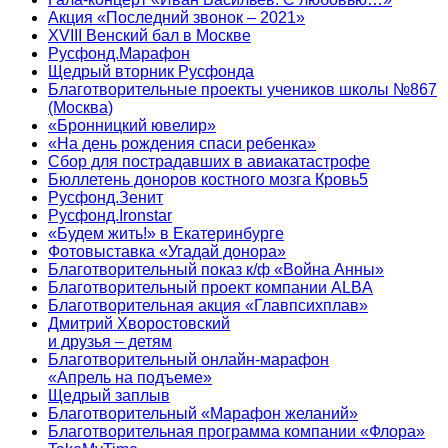
Акция «Последний звонок – 2021»
XVIII Венский бал в Москве
Русфонд.Марафон
Щедрый вторник Русфонда
Благотворительные проекты учеников школы №867
(Москва)
«Бронницкий ювелир»
«На день рождения спаси ребенка»
Сбор для пострадавших в авиакатастрофе
Бюллетень доноров костного мозга Кровь5
Русфонд.Зенит
Русфонд.Ironstar
«Будем жить!» в Екатеринбурге
Фотовыставка «Угадай донора»
Благотворительный показ к/ф «Война Анны»
Благотворительный проект компании ALBA
Благотворительная акция «Главпсихплав»
Дмитрий Хворостовский
и друзья – детям
Благотворительный онлайн‑марафон
«Апрель на подъеме»
Щедрый заплыв
Благотворительный «Марафон желаний»
Благотворительная программа компании «Флора»