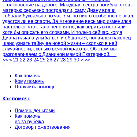
столкновение на дороге. Младшая сестра погибла, отец с
матерью серьезно пострадали, саму Диану врачи
собрали буквально по частям, но никто особенно не знал,
удастся ли ее спасти. За мгновение весь мир изменился
настолько, что стало непонятно, как верить в него или
хотя бы описать его словами. И только сейчас, когда
Диана начала улыбаться и общаться, появился наконец
шанс узнать тайну ее новой жизни – сколько в ней
случайности, сколько вечной красоты. Об этом мы
разговариваем с Дианиной мамой Екатериной. →
<<
<
21
22
23
24
25
26
27
28
29
30
>
>>
;
Как помочь
Кому помочь
Получить помощь
Как помочь
Помочь деньгами
Как помочь
из-за рубежа
Договор пожертвования