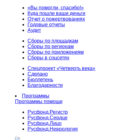
«Вы помогли, спасибо!»
Куда пошли ваши деньги
Отчет о пожертвованиях
Годовые отчеты
Аудит
Сборы по площадкам
Сборы по регионам
Сборы по приложениям
Сборы в соцсетях
Спецпроект «Четверть века»
Сделано
Бюллетень
Благодарности
Программы
Программы помощи
Русфонд.
Регистр
Русфонд.
Сердце
Русфонд.
Лицо
Русфонд.
Неврология