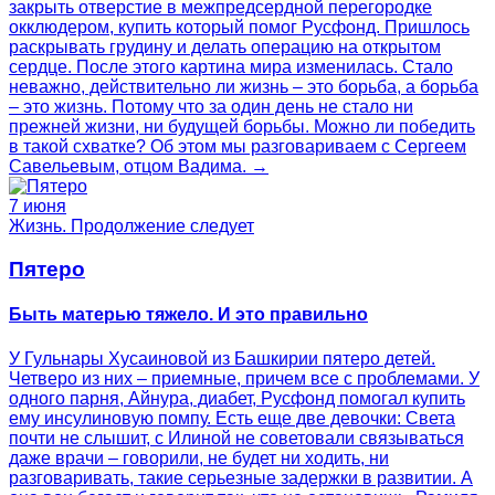
закрыть отверстие в межпредсердной перегородке
окклюдером, купить который помог Русфонд. Пришлось
раскрывать грудину и делать операцию на открытом
сердце. После этого картина мира изменилась. Стало
неважно, действительно ли жизнь – это борьба, а борьба
– это жизнь. Потому что за один день не стало ни
прежней жизни, ни будущей борьбы. Можно ли победить
в такой схватке? Об этом мы разговариваем с Сергеем
Савельевым, отцом Вадима. →
7 июня
Жизнь. Продолжение следует
Пятеро
Быть матерью тяжело. И это правильно
У Гульнары Хусаиновой из Башкирии пятеро детей.
Четверо из них – приемные, причем все с проблемами. У
одного парня, Айнура, диабет, Русфонд помогал купить
ему инсулиновую помпу. Есть еще две девочки: Света
почти не слышит, с Илиной не советовали связываться
даже врачи – говорили, не будет ни ходить, ни
разговаривать, такие серьезные задержки в развитии. А