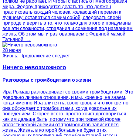
толком не работает. И чтобы спастись от многообразия
мира, Федору приходится делать то, что должен
практиковать каждый человек, желающий перемен к
лучшему: оставаться самим собой, следовать своей
природе и верить в то, что только для этого и придуманы
все эти сложности, страдания и сомнения под названием
жизнь. Об этом мы и разговариваем с Фединой мамой
Татьяной. →
28 июня
Жизнь. Продолжение следует
Ничего невозможного
Разговоры с тромбоцитами о жизни
Ира Рымаш разговаривает со своими тромбоцитами. Это
довольно личные отношения, и мы, конечно, не знаем,
когда именно Ира злится на свою кровь и что конкретно
она обсуждает с тромбоцитами, когда довольна их
поведением. Скорее всего, просто хочет договориться,
как им дальше быть, потому что при тяжелой форме
апластической анемии от тромбоцитов зависит вся
жизнь. Жизнь, в которой больше не будет этих
бесконечных переливаний тромбоцитарной массы,