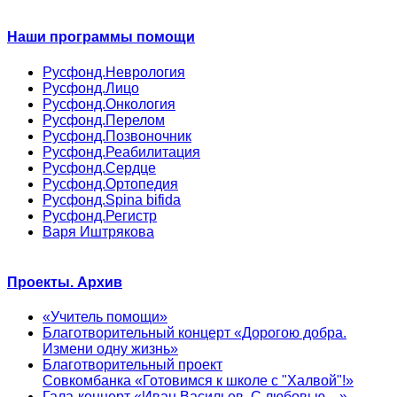
Наши программы помощи
Русфонд.Неврология
Русфонд.Лицо
Русфонд.Онкология
Русфонд.Перелом
Русфонд.Позвоночник
Русфонд.Реабилитация
Русфонд.Сердце
Русфонд.Ортопедия
Русфонд.Spina bifida
Русфонд.Регистр
Варя Иштрякова
Проекты. Архив
«Учитель помощи»
Благотворительный концерт «Дорогою добра.
Измени одну жизнь»
Благотворительный проект
Совкомбанка «Готовимся к школе с "Халвой"!»
Гала-концерт «Иван Васильев. С любовью…»