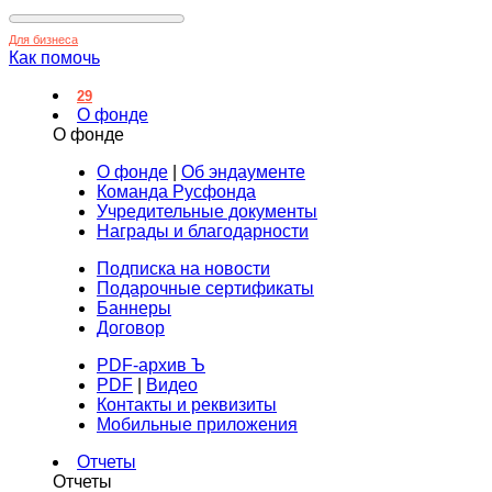
Для бизнеса
Как помочь
29
О фонде
О фонде
О фонде
|
Об эндаументе
Команда Русфонда
Учредительные документы
Награды и благодарности
Подписка на новости
Подарочные сертификаты
Баннеры
Договор
PDF-архив Ъ
PDF
|
Видео
Контакты и реквизиты
Мобильные приложения
Отчеты
Отчеты