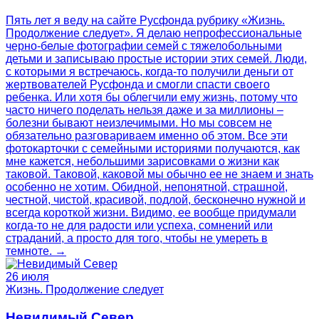
Пять лет я веду на сайте Русфонда рубрику «Жизнь.
Продолжение следует». Я делаю непрофессиональные
черно-белые фотографии семей с тяжелобольными
детьми и записываю простые истории этих семей. Люди,
с которыми я встречаюсь, когда-то получили деньги от
жертвователей Русфонда и смогли спасти своего
ребенка. Или хотя бы облегчили ему жизнь, потому что
часто ничего поделать нельзя даже и за миллионы –
болезни бывают неизлечимыми. Но мы совсем не
обязательно разговариваем именно об этом. Все эти
фотокарточки с семейными историями получаются, как
мне кажется, небольшими зарисовками о жизни как
таковой. Таковой, каковой мы обычно ее не знаем и знать
особенно не хотим. Обидной, непонятной, страшной,
честной, чистой, красивой, подлой, бесконечно нужной и
всегда короткой жизни. Видимо, ее вообще придумали
когда-то не для радости или успеха, сомнений или
страданий, а просто для того, чтобы не умереть в
темноте. →
26 июля
Жизнь. Продолжение следует
Невидимый Север