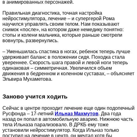
в анимированных персонажей.
Правильная диагностика, точная настройка
нейростимулятора, лечение – и супергерой Рома
научился управлять своим телом. Нам показывают
снимок «после», на котором даже немедику понятно:
стопы и колени мальчика, которые раньше смотрели
вовнутрь, развернулись.
– Уменьшилась спастика в ногах, ребенок теперь лучше
удерживает баланс в положении сидя. Походка стала
увереннее. Скорость шага правой и левой ноги теперь
одинаковая – симметричная. Увеличился объем
движения в бедренном и коленном суставах, – объясняет
Эльвира Мухаметова.
Заново учится ходить
Сейчас в центре проходит лечение еще один подопечный
Русфонда – 17-летний
Ильназ Махмутов
. Два года
назад он попал в автомобильную аварию. Нижнюю часть
тела Ильназа парализовало. В ДРКБ ему тоже
установили нейростимулятор. Когда Ильназ только
поступил на лечение в центр, он мечтал хотя бы