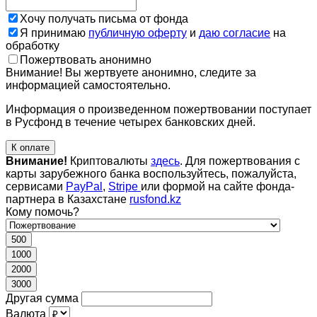
Хочу получать письма от фонда
Я принимаю
публичную оферту
и
даю согласие
на
обработку
Пожертвовать анонимно
Внимание! Вы жертвуете анонимно, следите за
информацией самостоятельно.
Информация о произведенном пожертвовании поступает
в Русфонд в течение четырех банковских дней.
К оплате
Внимание!
Криптовалюты
здесь
. Для пожертвования с
карты зарубежного банка воспользуйтесь, пожалуйста,
сервисами
PayPal
,
Stripe
или формой на сайте фонда-
партнера в Казахстане
rusfond.kz
Кому помочь?
500
1000
2000
3000
Другая сумма
Валюта