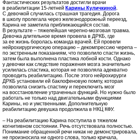
Фантастических результатов достигли врачи
в реабилитации 15-летней
Карины Куличкиной
.
С девочкой случилась страшная трагедия. Дорога
в школу пролегала через железнодорожный переезд,
Карина не заметила приближающийся состав.
В результате – тяжелейшая черепно-мозговая травма.
Девочка длительное время провела в ДРКБ, где
за ее жизнь боролась команда врачей. Ей провели
нейрохирургическую операцию – декомпрессию черепа –
по экстренным показаниям, что позволило спасти жизнь,
затем была выполнена пластика лобной кости. Однако
у девочки как следствие поражения мозга значительно
усилилась спастика, которая не позволяла адекватно
проводить реабилитацию. После этого нейрохирурги
ДРКБ установили ей баклофеновую помпу, которая
позволила снизить спастику и переключить мозг
на восстановление утраченных функций. Но нужно было
работать не только над двигательными функциями
Карины, но и умственными. Дополнительную
реабилитацию девушка продолжила в НКЦ КФУ.
– На реабилитацию Карина поступила в тяжелом
когнитивном состоянии. Речь отсутствовала полностью.
Понимание обращенной речи никак не демонстрировала,
не произносила ни одного слова, только кричала,