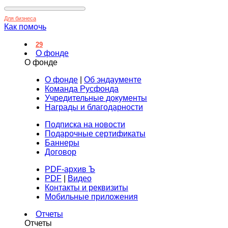
Для бизнеса
Как помочь
29
О фонде
О фонде
О фонде
|
Об эндаументе
Команда Русфонда
Учредительные документы
Награды и благодарности
Подписка на новости
Подарочные сертификаты
Баннеры
Договор
PDF-архив Ъ
PDF
|
Видео
Контакты и реквизиты
Мобильные приложения
Отчеты
Отчеты