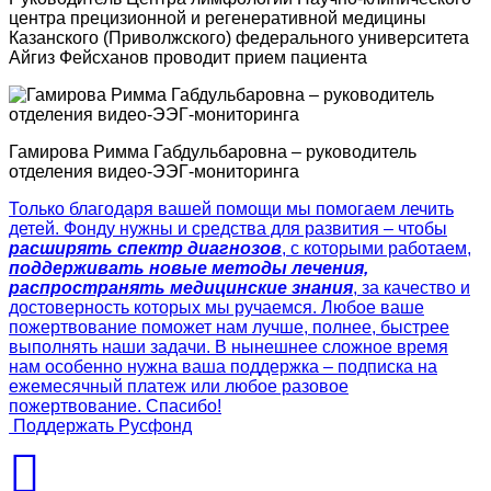
центра прецизионной и регенеративной медицины
Казанского (Приволжского) федерального университета
Айгиз Фейсханов проводит прием пациента
Гамирова Римма Габдульбаровна – руководитель
отделения видео-ЭЭГ-мониторинга
Только благодаря вашей помощи мы помогаем лечить
детей. Фонду нужны и средства для развития – чтобы
расширять спектр диагнозов
, с которыми работаем,
поддерживать новые методы лечения,
распространять медицинские знания
, за качество и
достоверность которых мы ручаемся. Любое ваше
пожертвование поможет нам лучше, полнее, быстрее
выполнять наши задачи. В нынешнее сложное время
нам особенно нужна ваша поддержка – подписка на
ежемесячный платеж или любое разовое
пожертвование. Спасибо!
Поддержать Русфонд