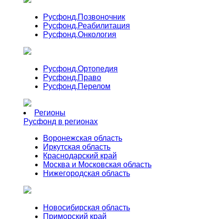
Русфонд.
Позвоночник
Русфонд.
Реабилитация
Русфонд.
Онкология
Русфонд.
Ортопедия
Русфонд.
Право
Русфонд.
Перелом
Регионы
Русфонд в регионах
Воронежская область
Иркутская область
Краснодарский край
Москва и Московская область
Нижегородская область
Новосибирская область
Приморский край