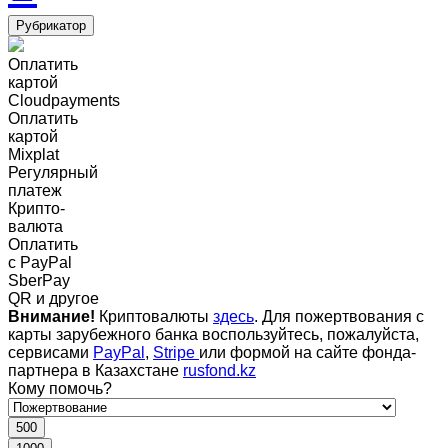
Рубрикатор
Оплатить
картой
Cloudpayments
Оплатить
картой
Mixplat
Регулярный
платеж
Крипто-
валюта
Оплатить
c PayPal
SberPay
QR и другое
Внимание!
Криптовалюты
здесь
. Для пожертвования с
карты зарубежного банка воспользуйтесь, пожалуйста,
сервисами
PayPal
,
Stripe
или формой на сайте фонда-
партнера в Казахстане
rusfond.kz
Кому помочь?
500