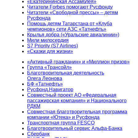
«Екатерининская Ассамблея»
Читатели Forbes помогают Русфонду
Читатели «Свободной прессы» – детям
Русфонда
Помощь детям Татарстана от «Клуба
чемпионов» сети АЗС «Татнефть»
Крылья добра («Уральские авиалинии»)
Мили милосердия
S7 Priority (S7 Airlines)
«Сказки для жизни»
«Активный гражданин» и «Миллион призов»
Группа «Трансойл»
Благотворительная деятельность
Олега Леонова
БФ «Татнефть»
Русфонд.Навигатор
Совместный проект АО «Федеральная
пассажирская компания» и Национального
РДКМ
Совместная благотворительная программа
компании «Ютека» и Русфонда
Транспортная группа FESCO
Благотворительный сервис Альфа-Банка
Сбербанк