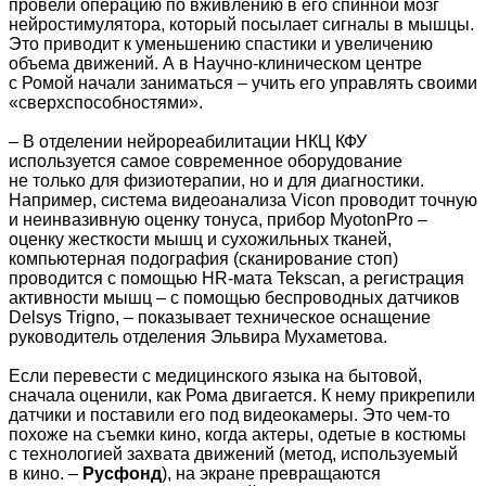
провели операцию по вживлению в его спинной мозг
нейростимулятора, который посылает сигналы в мышцы.
Это приводит к уменьшению спастики и увеличению
объема движений. А в Научно-клиническом центре
с Ромой начали заниматься – учить его управлять своими
«сверхспособностями».
– В отделении нейрореабилитации НКЦ КФУ
используется самое современное оборудование
не только для физиотерапии, но и для диагностики.
Например, система видеоанализа Vicon проводит точную
и неинвазивную оценку тонуса, прибор MyotonPro –
оценку жесткости мышц и сухожильных тканей,
компьютерная подография (сканирование стоп)
проводится с помощью HR-мата Tekscan, а регистрация
активности мышц – с помощью беспроводных датчиков
Delsys Trigno, – показывает техническое оснащение
руководитель отделения Эльвира Мухаметова.
Если перевести с медицинского языка на бытовой,
сначала оценили, как Рома двигается. К нему прикрепили
датчики и поставили его под видеокамеры. Это чем-то
похоже на съемки кино, когда актеры, одетые в костюмы
с технологией захвата движений (метод, используемый
в кино. –
Русфонд
), на экране превращаются