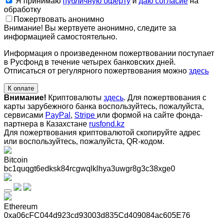
Я принимаю
публичную оферту
и
даю согласие
на
обработку
Пожертвовать анонимно
Внимание! Вы жертвуете анонимно, следите за
информацией самостоятельно.
Информация о произведенном пожертвовании поступает
в Русфонд в течение четырех банковских дней.
Отписаться от регулярного пожертвования можно
здесь
К оплате
Внимание!
Криптовалюты
здесь
. Для пожертвования с
карты зарубежного банка воспользуйтесь, пожалуйста,
сервисами
PayPal
,
Stripe
или формой на сайте фонда-
партнера в Казахстане
rusfond.kz
Для пожертвования криптовалютой скопируйте адрес
или воспользуйтесь, пожалуйста, QR-кодом
.
Bitcoin
bc1quqgt6edksk84rcgwqlklhya3uwgr8g3c38xge0
Ethereum
0xa06cFC044d923cd93003d835Cd409084ac605E76