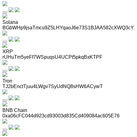
Solana
BGbWHp9jsaTmcu9Z5LHYqaoJ6e73S1BJAA582cXWQ3cY
XRP
rUHuTm5yeFf7WSpuqsU4UCPt5pkqBxKTPF
Tron
TJ2bEnctTjuu4LWgv7SyUdNQ8sHW6ACywT
BNB Chain
0xa06cFC044d923cd93003d835Cd409084ac605E76