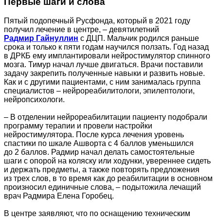
Первые шаги и слова
Пятый подопечный Русфонда, который в 2021 году
получил лечение в центре, – девятилетний
Радмир Гайнуллин
с ДЦП. Мальчик родился раньше
срока и только к пяти годам научился ползать. Год назад
в ДРКБ ему имплантировали нейростимулятор спинного
мозга. Тимур начал лучше двигаться. Врачи поставили
задачу закрепить полученные навыки и развить новые.
Как и с другими пациентами, с ним занималась группа
специалистов – нейрореабилитологи, эпилептологи,
нейропсихологи.
– В отделении нейрореабилитации пациенту подобрали
программу терапии и провели настройки
нейростимулятора. После курса лечения уровень
спастики по шкале Ашворта с 4 баллов уменьшился
до 2 баллов. Радмир начал делать самостоятельные
шаги с опорой на коляску или ходунки, увереннее сидеть
и держать предметы, а также повторять предложения
из трех слов, в то время как до реабилитации в основном
произносил единичные слова, – подытожила лечащий
врач Радмира Елена Горобец.
В центре заявляют, что по оснащению техническим