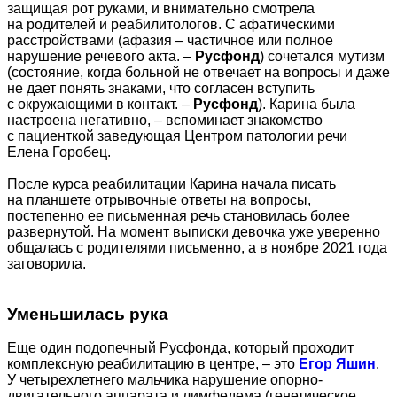
защищая рот руками, и внимательно смотрела
на родителей и реабилитологов. С афатическими
расстройствами (афазия – частичное или полное
нарушение речевого акта. –
Русфонд
) сочетался мутизм
(состояние, когда больной не отвечает на вопросы и даже
не дает понять знаками, что согласен вступить
с окружающими в контакт. –
Русфонд
). Карина была
настроена негативно, – вспоминает знакомство
с пациенткой заведующая Центром патологии речи
Елена Горобец.
После курса реабилитации Карина начала писать
на планшете отрывочные ответы на вопросы,
постепенно ее письменная речь становилась более
развернутой. На момент выписки девочка уже уверенно
общалась с родителями письменно, а в ноябре 2021 года
заговорила.
Уменьшилась рука
Еще один подопечный Русфонда, который проходит
комплексную реабилитацию в центре, – это
Егор Яшин
.
У четырехлетнего мальчика нарушение опорно-
двигательного аппарата и лимфедема (генетическое