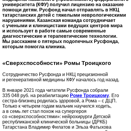
университета (КФУ) получил лицензию на оказание
помощи детям. Русфонд начал отправлять в НКЦ
татарстанских детей с тяжелыми неврологическими
нарушениями. Казанская команда сотрудничает
с учеными и клиницистами ведущих центров мира
и использует в работе самые современные
диагностические и терапевтические технологии.
Мы расскажем о пятерых подопечных Русфонда,
которым помогла клиника.
«Сверхспособности» Ромы Троицкого
Сотрудничество Русфонда и НКЦ прецизионной
и регенеративной медицины КФУ началось год назад.
В январе 2021 года читатели Русфонда собрали
335 048 руб. на реабилитацию
Роме Троицкому
. Его
сестра‑близнец родилась здоровой, а Рома – с ДЦП.
Только к четырем годам мальчик научился ходить,
а в семь лет стал похож на супергероя
со «сверхспособностями»: нейрохирурги Детской
республиканской клинической больницы (ДРКБ)
Татарстана Владимир Филатов и Эльза Фатыхова