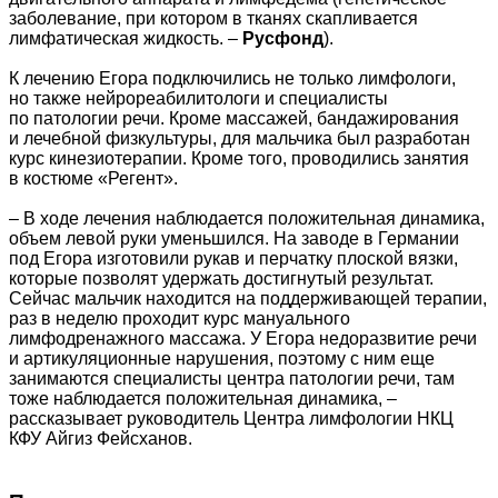
заболевание, при котором в тканях скапливается
лимфатическая жидкость. –
Русфонд
).
К лечению Егора подключились не только лимфологи,
но также нейрореабилитологи и специалисты
по патологии речи. Кроме массажей, бандажирования
и лечебной физкультуры, для мальчика был разработан
курс кинезиотерапии. Кроме того, проводились занятия
в костюме «Регент».
– В ходе лечения наблюдается положительная динамика,
объем левой руки уменьшился. На заводе в Германии
под Егора изготовили рукав и перчатку плоской вязки,
которые позволят удержать достигнутый результат.
Сейчас мальчик находится на поддерживающей терапии,
раз в неделю проходит курс мануального
лимфодренажного массажа. У Егора недоразвитие речи
и артикуляционные нарушения, поэтому с ним еще
занимаются специалисты центра патологии речи, там
тоже наблюдается положительная динамика, –
рассказывает руководитель Центра лимфологии НКЦ
КФУ Айгиз Фейсханов.