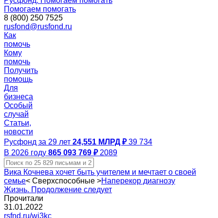
Русфонд. Помогаем помогать
Помогаем помогать
8 (800) 250 7525
rusfond@rusfond.ru
Как
помочь
Кому
помочь
Получить
помощь
Для
бизнеса
Особый
случай
Статьи,
новости
Русфонд за 29 лет
24,551 МЛРД ₽
39 734
В 2026 году
865 093 769 ₽
2089
Вика Кочнева хочет быть учителем и мечтает о своей
семье
<
Сверхспособные
>
Наперекор диагнозу
Жизнь. Продолжение следует
Прочитали
31.01.2022
rsfnd.ru/wi3kc