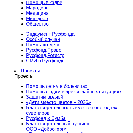
Помощь в кадре
Мародеры
Медицина
Минздрав
Общество
Эндаумент Русфонда
Особый случай
Помогают дети
Русфонд.Право
Русфонд.Регистр
СМИ о Русфонде
Проекты
Проекты
Помощь детям в больницах
Помощь людям в чрезвычайных ситуациях
Защитим врачей
«Дети вместо цветов – 2026»
Благотворительность вместо новогодних
сувениров
Русфонд & Зумба
Благотворительный аукцион
ООО «Доброторг»