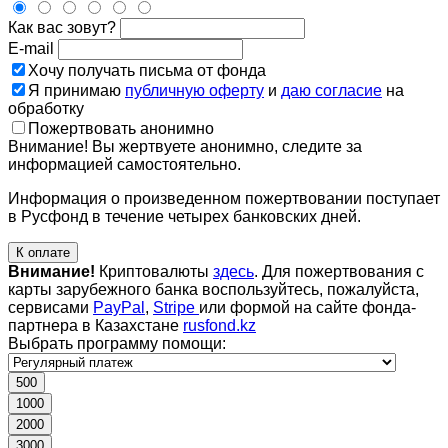
Как вас зовут?
E-mail
Хочу получать письма от фонда
Я принимаю
публичную оферту
и
даю согласие
на
обработку
Пожертвовать анонимно
Внимание! Вы жертвуете анонимно, следите за
информацией самостоятельно.
Информация о произведенном пожертвовании поступает
в Русфонд в течение четырех банковских дней.
К оплате
Внимание!
Криптовалюты
здесь
. Для пожертвования с
карты зарубежного банка воспользуйтесь, пожалуйста,
сервисами
PayPal
,
Stripe
или формой на сайте фонда-
партнера в Казахстане
rusfond.kz
Выбрать программу помощи:
500
1000
2000
3000