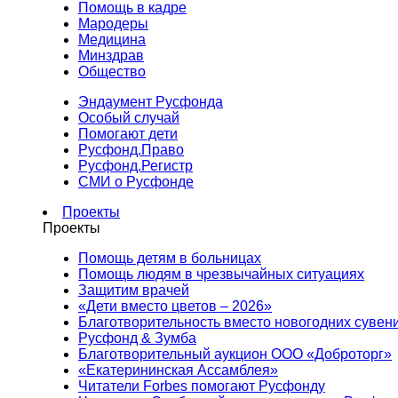
Помощь в кадре
Мародеры
Медицина
Минздрав
Общество
Эндаумент Русфонда
Особый случай
Помогают дети
Русфонд.Право
Русфонд.Регистр
СМИ о Русфонде
Проекты
Проекты
Помощь детям в больницах
Помощь людям в чрезвычайных ситуациях
Защитим врачей
«Дети вместо цветов – 2026»
Благотворительность вместо новогодних сувен
Русфонд & Зумба
Благотворительный аукцион ООО «Доброторг»
«Екатерининская Ассамблея»
Читатели Forbes помогают Русфонду