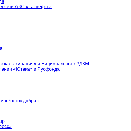
да
в» сети АЗС «Татнефть»
а
рская компания» и Национального РДКМ
пании «Ютека» и Русфонда
и «Росток добра»
up
ресс»