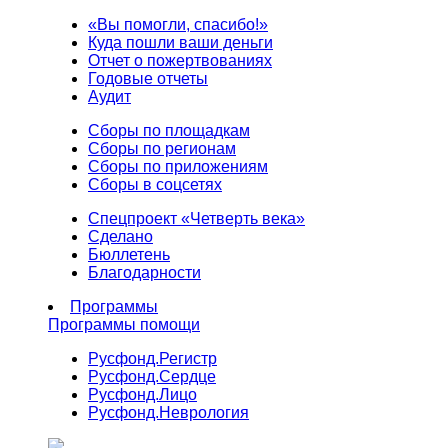
«Вы помогли, спасибо!»
Куда пошли ваши деньги
Отчет о пожертвованиях
Годовые отчеты
Аудит
Сборы по площадкам
Сборы по регионам
Сборы по приложениям
Сборы в соцсетях
Спецпроект «Четверть века»
Сделано
Бюллетень
Благодарности
Программы
Программы помощи
Русфонд.
Регистр
Русфонд.
Сердце
Русфонд.
Лицо
Русфонд.
Неврология