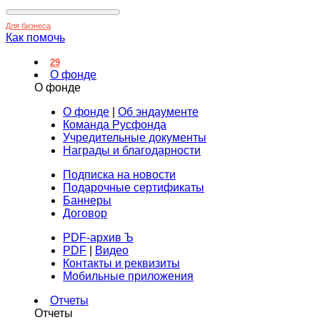
Для бизнеса
Как помочь
29
О фонде
О фонде
О фонде
|
Об эндаументе
Команда Русфонда
Учредительные документы
Награды и благодарности
Подписка на новости
Подарочные сертификаты
Баннеры
Договор
PDF-архив Ъ
PDF
|
Видео
Контакты и реквизиты
Мобильные приложения
Отчеты
Отчеты