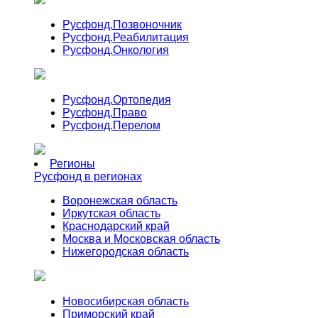
Русфонд.
Позвоночник
Русфонд.
Реабилитация
Русфонд.
Онкология
Русфонд.
Ортопедия
Русфонд.
Право
Русфонд.
Перелом
Регионы
Русфонд в регионах
Воронежская область
Иркутская область
Краснодарский край
Москва и Московская область
Нижегородская область
Новосибирская область
Приморский край