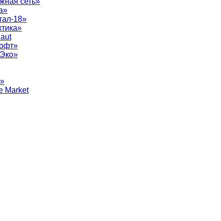
жная сеть»
а»
тал-18»
ктика»
aut
софт»
рЭко»
т»
e Market