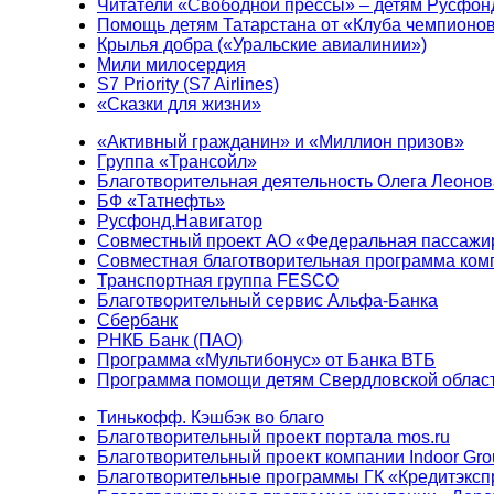
Читатели «Свободной прессы» – детям Русфон
Помощь детям Татарстана от «Клуба чемпионо
Крылья добра («Уральские авиалинии»)
Мили милосердия
S7 Priority (S7 Airlines)
«Сказки для жизни»
«Активный гражданин» и «Миллион призов»
Группа «Трансойл»
Благотворительная деятельность Олега Леонов
БФ «Татнефть»
Русфонд.Навигатор
Совместный проект АО «Федеральная пассажи
Совместная благотворительная программа ком
Транспортная группа FESCO
Благотворительный сервис Альфа-Банка
Сбербанк
РНКБ Банк (ПАО)
Программа «Мультибонус» от Банка ВТБ
Программа помощи детям Свердловской област
Тинькофф. Кэшбэк во благо
Благотворительный проект портала mos.ru
Благотворительный проект компании Indoor Gro
Благотворительные программы ГК «Кредитэксп