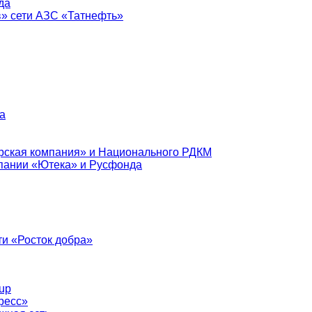
да
в» сети АЗС «Татнефть»
а
рская компания» и Национального РДКМ
пании «Ютека» и Русфонда
и «Росток добра»
up
ресс»