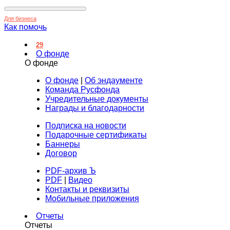
Для бизнеса
Как помочь
29
О фонде
О фонде
О фонде
|
Об эндаументе
Команда Русфонда
Учредительные документы
Награды и благодарности
Подписка на новости
Подарочные сертификаты
Баннеры
Договор
PDF-архив Ъ
PDF
|
Видео
Контакты и реквизиты
Мобильные приложения
Отчеты
Отчеты