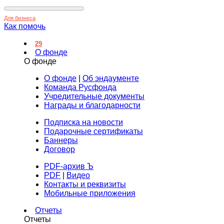
Для бизнеса
Как помочь
29
О фонде
О фонде
О фонде
|
Об эндаументе
Команда Русфонда
Учредительные документы
Награды и благодарности
Подписка на новости
Подарочные сертификаты
Баннеры
Договор
PDF-архив Ъ
PDF
|
Видео
Контакты и реквизиты
Мобильные приложения
Отчеты
Отчеты