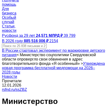
Получить
помощь
Для
бизнеса
Особый
случай
Статьи,
новости
Русфонд за 29 лет
24,571 МЛРД ₽
39 799
В 2026 году
885 516 006 ₽
2154
В России стартовал эксперимент по маркировке детского
питания
<
Министерство соцполитики Свердловской
области опровергло свои обвинения в адрес
благотворительного фонда «Я особенный»
>
Утверждена
новая программа бесплатной медпомощи на 2026–
2028 годы
Новости
Прочитали
12.01.2026
rsfnd.ru/ssZBZ
Министерство