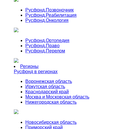
Русфонд.
Позвоночник
Русфонд.
Реабилитация
Русфонд.
Онкология
Русфонд.
Ортопедия
Русфонд.
Право
Русфонд.
Перелом
Регионы
Русфонд в регионах
Воронежская область
Иркутская область
Краснодарский край
Москва и Московская область
Нижегородская область
Новосибирская область
Приморский край