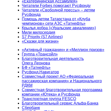
«Екатерининская Ассамблея»
Читатели Forbes помогают Русфонду
Читатели «Свободной прессы» – детям
Русфонда
Помощь детям Татарстана от «Клуба
чемпионов» сети АЗС «Татнефть»
Крылья добра («Уральские авиалинии»)
Мили милосердия
S7 Priority (S7 Airlines)
«Сказки для жизни»
«Активный гражданин» и «Миллион призов»
Группа «Трансойл»
Благотворительная деятельность
Олега Леонова
БФ «Татнефть»
Русфонд.Навигатор
Совместный проект АО «Федеральная
пассажирская компания» и Национального
РДКМ
Совместная благотворительная программа
компании «Ютека» и Русфонда
Транспортная группа FESCO
Благотворительный сервис Альфа-Банка
Сбербанк