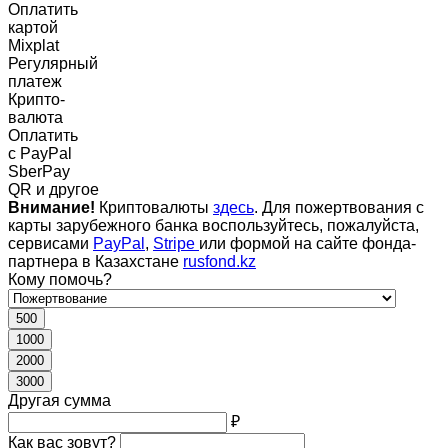
Оплатить
картой
Mixplat
Регулярный
платеж
Крипто-
валюта
Оплатить
c PayPal
SberPay
QR и другое
Внимание!
Криптовалюты
здесь
. Для пожертвования с
карты зарубежного банка воспользуйтесь, пожалуйста,
сервисами
PayPal
,
Stripe
или формой на сайте фонда-
партнера в Казахстане
rusfond.kz
Кому помочь?
500
1000
2000
3000
Другая сумма
₽
Как вас зовут?