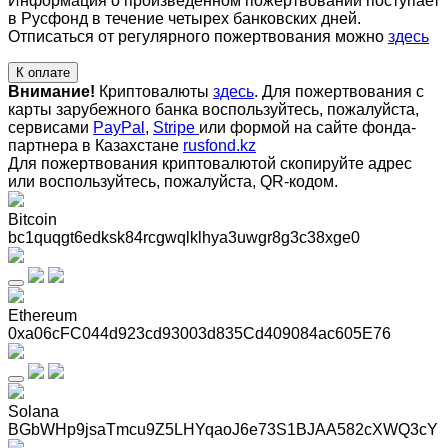
Информация о произведенном пожертвовании поступает
в Русфонд в течение четырех банковских дней.
Отписаться от регулярного пожертвования можно
здесь
К оплате
Внимание!
Криптовалюты
здесь
. Для пожертвования с
карты зарубежного банка воспользуйтесь, пожалуйста,
сервисами
PayPal
,
Stripe
или формой на сайте фонда-
партнера в Казахстане
rusfond.kz
Для пожертвования криптовалютой скопируйте адрес
или воспользуйтесь, пожалуйста, QR-кодом
.
Bitcoin
bc1quqgt6edksk84rcgwqlklhya3uwgr8g3c38xge0
Ethereum
0xa06cFC044d923cd93003d835Cd409084ac605E76
Solana
BGbWHp9jsaTmcu9Z5LHYqaoJ6e73S1BJAA582cXWQ3cY