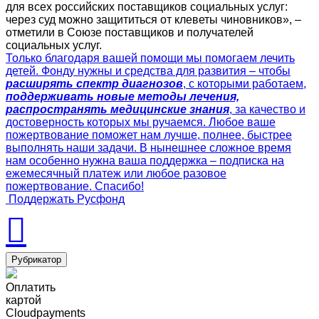
для всех российских поставщиков социальных услуг:
через суд можно защититься от клеветы чиновников», –
отметили в Союзе поставщиков и получателей
социальных услуг.
Только благодаря вашей помощи мы помогаем лечить
детей. Фонду нужны и средства для развития – чтобы
расширять спектр диагнозов
, с которыми работаем,
поддерживать новые методы лечения,
распространять медицинские знания
, за качество и
достоверность которых мы ручаемся. Любое ваше
пожертвование поможет нам лучше, полнее, быстрее
выполнять наши задачи. В нынешнее сложное время
нам особенно нужна ваша поддержка – подписка на
ежемесячный платеж или любое разовое
пожертвование. Спасибо!
Поддержать Русфонд
Рубрикатор
Оплатить
картой
Cloudpayments