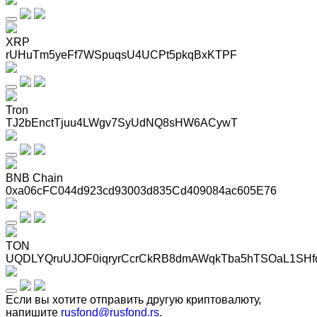
XRP
rUHuTm5yeFf7WSpuqsU4UCPt5pkqBxKTPF
Tron
TJ2bEnctTjuu4LWgv7SyUdNQ8sHW6ACywT
BNB Chain
0xa06cFC044d923cd93003d835Cd409084ac605E76
TON
UQDLYQruUJOF0iqryrCcrCkRB8dmAWqkTba5hTSOaL1SHf
Если вы хотите отправить другую криптовалюту,
напишите
rusfond@rusfond.rs
.