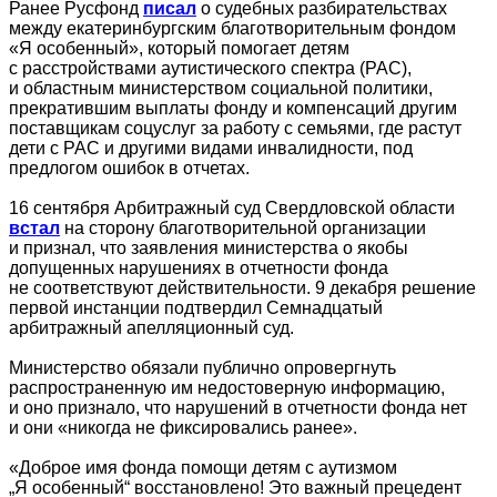
Ранее Русфонд
писал
о судебных разбирательствах
между екатеринбургским благотворительным фондом
«Я особенный», который помогает детям
с расстройствами аутистического спектра (РАС),
и областным министерством социальной политики,
прекратившим выплаты фонду и компенсаций другим
поставщикам соцуслуг за работу с семьями, где растут
дети с РАС и другими видами инвалидности, под
предлогом ошибок в отчетах.
16 сентября Арбитражный суд Свердловской области
встал
на сторону благотворительной организации
и признал, что заявления министерства о якобы
допущенных нарушениях в отчетности фонда
не соответствуют действительности. 9 декабря решение
первой инстанции подтвердил Семнадцатый
арбитражный апелляционный суд.
Министерство обязали публично опровергнуть
распространенную им недостоверную информацию,
и оно признало, что нарушений в отчетности фонда нет
и они «никогда не фиксировались ранее».
«Доброе имя фонда помощи детям с аутизмом
„Я особенный“ восстановлено! Это важный прецедент