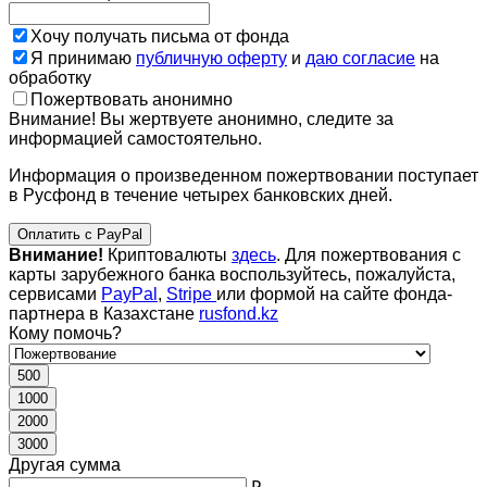
Хочу получать письма от фонда
Я принимаю
публичную оферту
и
даю согласие
на
обработку
Пожертвовать анонимно
Внимание! Вы жертвуете анонимно, следите за
информацией самостоятельно.
Информация о произведенном пожертвовании поступает
в Русфонд в течение четырех банковских дней.
Оплатить с PayPal
Внимание!
Криптовалюты
здесь
. Для пожертвования с
карты зарубежного банка воспользуйтесь, пожалуйста,
сервисами
PayPal
,
Stripe
или формой на сайте фонда-
партнера в Казахстане
rusfond.kz
Кому помочь?
500
1000
2000
3000
Другая сумма