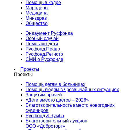
Помощь в кадре
Мародеры
Медицина
Минздрав
Общество
Эндаумент Русфонда
Особый случай
Помогают дети
Русфонд.Право
Русфонд.Регистр
СМИ о Русфонде
Проекты
Проекты
Помощь детям в больницах
Помощь людям в чрезвычайных ситуациях
Защитим врачей
«Дети вместо цветов – 2026»
Благотворительность вместо новогодних
сувениров
Русфонд & Зумба
Благотворительный аукцион
ООО «Доброторг»