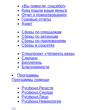
«Вы помогли, спасибо!»
Куда пошли ваши деньги
Отчет о пожертвованиях
Годовые отчеты
Аудит
Сборы по площадкам
Сборы по регионам
Сборы по приложениям
Сборы в соцсетях
Спецпроект «Четверть века»
Сделано
Бюллетень
Благодарности
Программы
Программы помощи
Русфонд.
Регистр
Русфонд.
Сердце
Русфонд.
Лицо
Русфонд.
Неврология