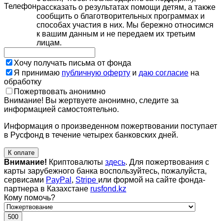
Телефон
рассказать о результатах помощи детям, а также
сообщить о благотворительных программах и
способах участия в них. Мы бережно относимся
к вашим данным и не передаем их третьим
лицам.
Хочу получать письма от фонда
Я принимаю
публичную оферту
и
даю согласие
на
обработку
Пожертвовать анонимно
Внимание! Вы жертвуете анонимно, следите за
информацией самостоятельно.
Информация о произведенном пожертвовании поступает
в Русфонд в течение четырех банковских дней.
К оплате
Внимание!
Криптовалюты
здесь
. Для пожертвования с
карты зарубежного банка воспользуйтесь, пожалуйста,
сервисами
PayPal
,
Stripe
или формой на сайте фонда-
партнера в Казахстане
rusfond.kz
Кому помочь?
500