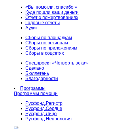
«Вы помогли, спасибо!»
Куда пошли ваши деньги
Отчет о пожертвованиях
Годовые отчеты
Аудит
Сборы по площадкам
Сборы по регионам
Сборы по приложениям
Сборы в соцсетях
Спецпроект «Четверть века»
Сделано
Бюллетень
Благодарности
Программы
Программы помощи
Русфонд.
Регистр
Русфонд.
Сердце
Русфонд.
Лицо
Русфонд.
Неврология