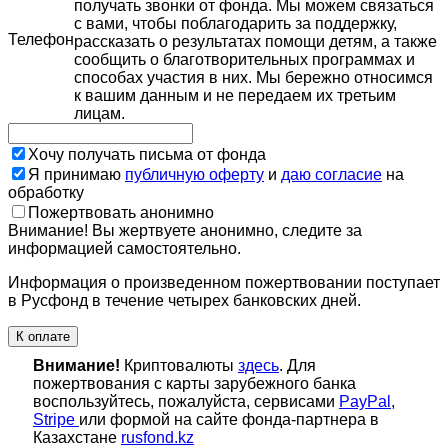
получать звонки от фонда. Мы можем связаться
с вами, чтобы поблагодарить за поддержку,
Телефон
рассказать о результатах помощи детям, а также
сообщить о благотворительных программах и
способах участия в них. Мы бережно относимся
к вашим данным и не передаем их третьим
лицам.
Хочу получать письма от фонда
Я принимаю
публичную оферту
и
даю согласие
на
обработку
Пожертвовать анонимно
Внимание! Вы жертвуете анонимно, следите за
информацией самостоятельно.
Информация о произведенном пожертвовании поступает
в Русфонд в течение четырех банковских дней.
К оплате
Внимание!
Криптовалюты
здесь
. Для
пожертвования с карты зарубежного банка
воспользуйтесь, пожалуйста, сервисами
PayPal
,
Stripe
или формой на сайте фонда-партнера в
Казахстане
rusfond.kz