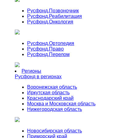
Русфонд.
Позвоночник
Русфонд.
Реабилитация
Русфонд.
Онкология
Русфонд.
Ортопедия
Русфонд.
Право
Русфонд.
Перелом
Регионы
Русфонд в регионах
Воронежская область
Иркутская область
Краснодарский край
Москва и Московская область
Нижегородская область
Новосибирская область
Приморский край