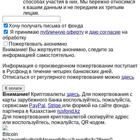
способах участия в них. Мы бережно относимся
к вашим данным и не передаем их третьим
лицам.
Хочу получать письма от фонда
Я принимаю
публичную оферту
и
даю согласие
на
обработку
Пожертвовать анонимно
Внимание! Вы жертвуете анонимно, следите за
информацией самостоятельно.
Информация о произведенном пожертвовании поступает
в Русфонд в течение четырех банковских дней.
Отписаться от регулярного пожертвования можно
здесь
К оплате
Внимание!
Криптовалюты
здесь
. Для пожертвования с
карты зарубежного банка воспользуйтесь, пожалуйста,
сервисами
PayPal
,
Stripe
или формой на сайте фонда-
партнера в Казахстане
rusfond.kz
Для пожертвования криптовалютой скопируйте адрес
или воспользуйтесь, пожалуйста, QR-кодом
.
Bitcoin
bc1quqgt6edksk84rcgwqlklhya3uwgr8g3c38xge0