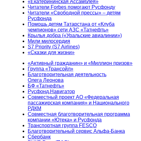
«Екатерининская Ассамблея»
Читатели Forbes помогают Русфонду
Читатели «Свободной прессы» – детям
Русфонда
Помощь детям Татарстана от «Клуба
чемпионов» сети АЗС «Татнефть»
Крылья добра («Уральские авиалинии»)
Мили милосердия
S7 Priority (S7 Airlines)
«Сказки для жизни»
«Активный гражданин» и «Миллион призов»
Группа «Трансойл»
Благотворительная деятельность
Олега Леонова
БФ «Татнефть»
Русфонд.Навигатор
Совместный проект АО «Федеральная
пассажирская компания» и Национального
РДКМ
Совместная благотворительная программа
компании «Ютека» и Русфонда
Транспортная группа FESCO
Благотворительный сервис Альфа-Банка
Сбербанк