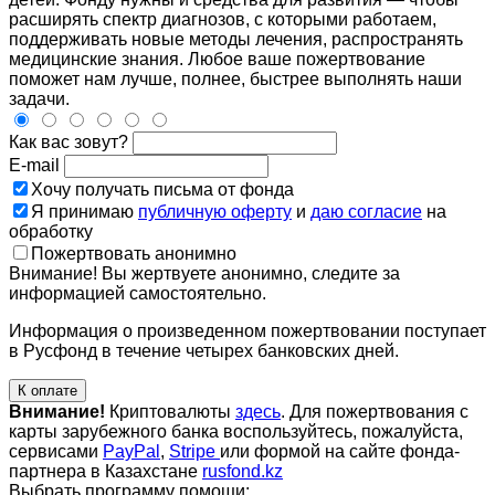
расширять спектр диагнозов, с которыми работаем,
поддерживать новые методы лечения, распространять
медицинские знания. Любое ваше пожертвование
поможет нам лучше, полнее, быстрее выполнять наши
задачи.
Как вас зовут?
E-mail
Хочу получать письма от фонда
Я принимаю
публичную оферту
и
даю согласие
на
обработку
Пожертвовать анонимно
Внимание! Вы жертвуете анонимно, следите за
информацией самостоятельно.
Информация о произведенном пожертвовании поступает
в Русфонд в течение четырех банковских дней.
К оплате
Внимание!
Криптовалюты
здесь
. Для пожертвования с
карты зарубежного банка воспользуйтесь, пожалуйста,
сервисами
PayPal
,
Stripe
или формой на сайте фонда-
партнера в Казахстане
rusfond.kz
Выбрать программу помощи: