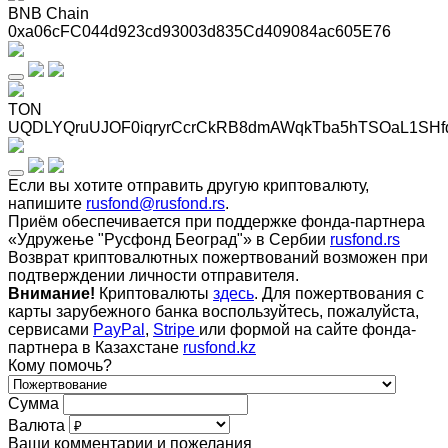
BNB Chain
0xa06cFC044d923cd93003d835Cd409084ac605E76
TON
UQDLYQruUJOF0iqryrCcrCkRB8dmAWqkTba5hTSOaL1SHf
Если вы хотите отправить другую криптовалюту,
напишите
rusfond@rusfond.rs
.
Приём обеспечивается при поддержке фонда-партнера
«Удружење "Русфонд Београд"» в Сербии
rusfond.rs
Возврат криптовалютных пожертвований возможен при
подтверждении личности отправителя.
Внимание!
Криптовалюты
здесь
. Для пожертвования с
карты зарубежного банка воспользуйтесь, пожалуйста,
сервисами
PayPal
,
Stripe
или формой на сайте фонда-
партнера в Казахстане
rusfond.kz
Кому помочь?
Сумма
Валюта
Ваши комментарии и пожелания