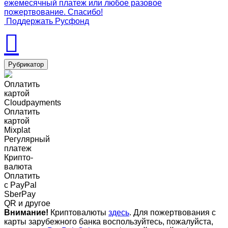
ежемесячный платеж или любое разовое
пожертвование. Спасибо!
Поддержать Русфонд
Рубрикатор
Оплатить
картой
Cloudpayments
Оплатить
картой
Mixplat
Регулярный
платеж
Крипто-
валюта
Оплатить
c PayPal
SberPay
QR и другое
Внимание!
Криптовалюты
здесь
. Для пожертвования с
карты зарубежного банка воспользуйтесь, пожалуйста,