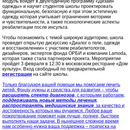
Модуль войдет в двухгодичную программу «Дизайн
одежды» и научит студентов школы проектировать
функциональную, безопасную и при этом эстетичную
одежду, которая учитывает ограничения моторики
и чувствительности, а также психологические аспекты
реабилитации после инсульта.
Чтобы познакомить с темой широкую аудиторию, школа
проведет открытую дискуссию «Диалог о теле, одежде
и восстановлении» с участием реабилитологов,
дизайнеров, экспертов фонда ОРБИ и компании Lamoda,
которая также стала партнером проекта. Мероприятие
пройдет 3 февраля в 12:30 в московском ресторане «Дом
культур». Вход свободный по предварительной
регистрации
на сайте школы.
Только благодаря вашей помощи мы помогаем лечить
детей. Фонду нужны и средства для развития – чтобы
расширять спектр диагнозов
, с которыми работаем,
поддерживать новые методы лечения,
распространять медицинские знания
, за качество и
достоверность которых мы ручаемся. Любое ваше
пожертвование поможет нам лучше, полнее, быстрее
выполнять наши задачи. В нынешнее сложное время
нам особенно нужна ваша поддержка – подписка на