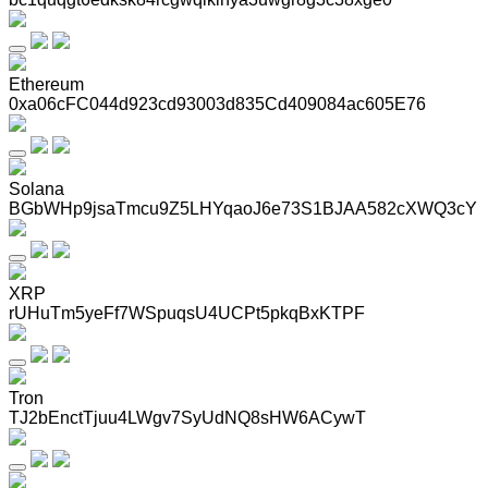
Ethereum
0xa06cFC044d923cd93003d835Cd409084ac605E76
Solana
BGbWHp9jsaTmcu9Z5LHYqaoJ6e73S1BJAA582cXWQ3cY
XRP
rUHuTm5yeFf7WSpuqsU4UCPt5pkqBxKTPF
Tron
TJ2bEnctTjuu4LWgv7SyUdNQ8sHW6ACywT