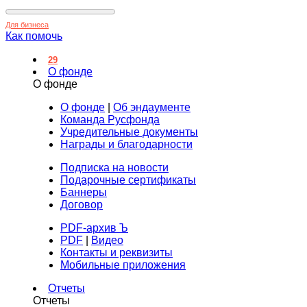
Для бизнеса
Как помочь
29
О фонде
О фонде
О фонде
|
Об эндаументе
Команда Русфонда
Учредительные документы
Награды и благодарности
Подписка на новости
Подарочные сертификаты
Баннеры
Договор
PDF-архив Ъ
PDF
|
Видео
Контакты и реквизиты
Мобильные приложения
Отчеты
Отчеты