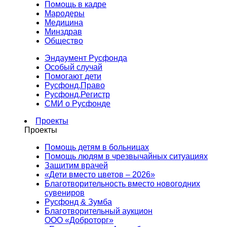
Помощь в кадре
Мародеры
Медицина
Минздрав
Общество
Эндаумент Русфонда
Особый случай
Помогают дети
Русфонд.Право
Русфонд.Регистр
СМИ о Русфонде
Проекты
Проекты
Помощь детям в больницах
Помощь людям в чрезвычайных ситуациях
Защитим врачей
«Дети вместо цветов – 2026»
Благотворительность вместо новогодних
сувениров
Русфонд & Зумба
Благотворительный аукцион
ООО «Доброторг»