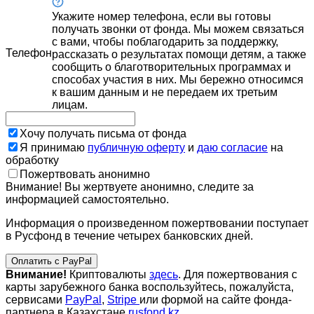
Укажите номер телефона, если вы готовы
получать звонки от фонда. Мы можем связаться
с вами, чтобы поблагодарить за поддержку,
Телефон
рассказать о результатах помощи детям, а также
сообщить о благотворительных программах и
способах участия в них. Мы бережно относимся
к вашим данным и не передаем их третьим
лицам.
Хочу получать письма от фонда
Я принимаю
публичную оферту
и
даю согласие
на
обработку
Пожертвовать анонимно
Внимание! Вы жертвуете анонимно, следите за
информацией самостоятельно.
Информация о произведенном пожертвовании поступает
в Русфонд в течение четырех банковских дней.
Оплатить с PayPal
Внимание!
Криптовалюты
здесь
. Для пожертвования с
карты зарубежного банка воспользуйтесь, пожалуйста,
сервисами
PayPal
,
Stripe
или формой на сайте фонда-
партнера в Казахстане
rusfond.kz