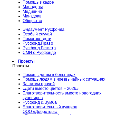
Помощь в кадре
Мародеры
Медицина
Минздрав
Общество
Эндаумент Русфонда
Особый случай
Помогают дети
Русфонд.Право
Русфонд.Регистр
СМИ о Русфонде
Проекты
Проекты
Помощь детям в больницах
Помощь людям в чрезвычайных ситуациях
Защитим врачей
«Дети вместо цветов – 2026»
Благотворительность вместо новогодних
сувениров
Русфонд & Зумба
Благотворительный аукцион
ООО «Доброторг»