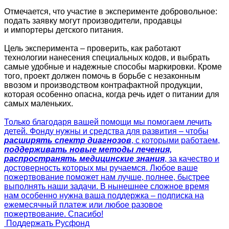
Отмечается, что участие в эксперименте добровольное:
подать заявку могут производители, продавцы
и импортеры детского питания.
Цель эксперимента – проверить, как работают
технологии нанесения специальных кодов, и выбрать
самые удобные и надежные способы маркировки. Кроме
того, проект должен помочь в борьбе с незаконным
ввозом и производством контрафактной продукции,
которая особенно опасна, когда речь идет о питании для
самых маленьких.
Только благодаря вашей помощи мы помогаем лечить
детей. Фонду нужны и средства для развития – чтобы
расширять спектр диагнозов
, с которыми работаем,
поддерживать новые методы лечения,
распространять медицинские знания
, за качество и
достоверность которых мы ручаемся. Любое ваше
пожертвование поможет нам лучше, полнее, быстрее
выполнять наши задачи. В нынешнее сложное время
нам особенно нужна ваша поддержка – подписка на
ежемесячный платеж или любое разовое
пожертвование. Спасибо!
Поддержать Русфонд