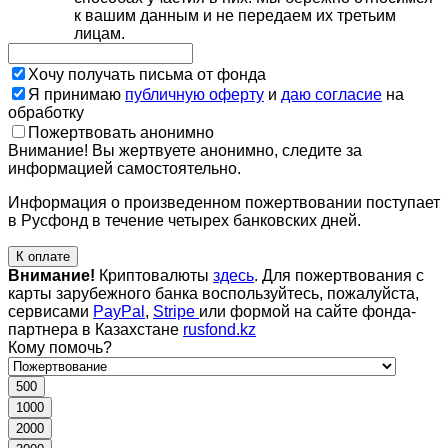
к вашим данным и не передаем их третьим
лицам.
Хочу получать письма от фонда
Я принимаю
публичную оферту
и
даю согласие
на
обработку
Пожертвовать анонимно
Внимание! Вы жертвуете анонимно, следите за
информацией самостоятельно.
Информация о произведенном пожертвовании поступает
в Русфонд в течение четырех банковских дней.
К оплате
Внимание!
Криптовалюты
здесь
. Для пожертвования с
карты зарубежного банка воспользуйтесь, пожалуйста,
сервисами
PayPal
,
Stripe
или формой на сайте фонда-
партнера в Казахстане
rusfond.kz
Кому помочь?
500
1000
2000