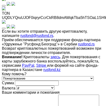
TON
UQDLYQruUJOF0iqryrCcrCkRB8dmAWqkTba5hTSOaL1SHf
Если вы хотите отправить другую криптовалюту,
напишите
rusfond@rusfond.rs
.
Приём обеспечивается при поддержке фонда-партнера
«Удружење "Русфонд Београд"» в Сербии
rusfond.rs
Возврат криптовалютных пожертвований возможен при
подтверждении личности отправителя.
Внимание!
Криптовалюты
здесь
. Для пожертвования с
карты зарубежного банка воспользуйтесь, пожалуйста,
сервисами
PayPal
,
Stripe
или формой на сайте фонда-
партнера в Казахстане
rusfond.kz
Кому помочь?
Сумма
Валюта
Ваши комментарии и пожелания