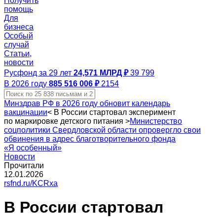
Получить
помощь
Для
бизнеса
Особый
случай
Статьи,
новости
Русфонд за 29 лет
24,571 МЛРД ₽
39 799
В 2026 году
885 516 006 ₽
2154
Минздрав РФ в 2026 году обновит календарь
вакцинации
<
В России стартовал эксперимент
по маркировке детского питания
>
Министерство
соцполитики Свердловской области опровергло свои
обвинения в адрес благотворительного фонда
«Я особенный»
Новости
Прочитали
12.01.2026
rsfnd.ru/KCRxa
В России стартовал