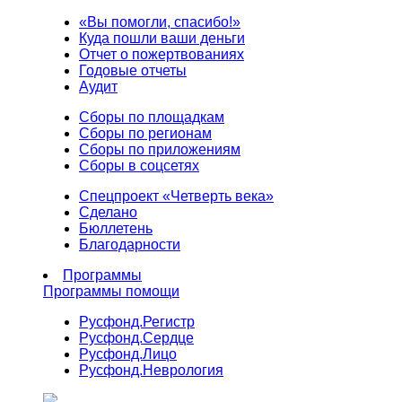
«Вы помогли, спасибо!»
Куда пошли ваши деньги
Отчет о пожертвованиях
Годовые отчеты
Аудит
Сборы по площадкам
Сборы по регионам
Сборы по приложениям
Сборы в соцсетях
Спецпроект «Четверть века»
Сделано
Бюллетень
Благодарности
Программы
Программы помощи
Русфонд.
Регистр
Русфонд.
Сердце
Русфонд.
Лицо
Русфонд.
Неврология