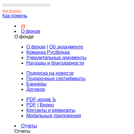
Для бизнеса
Как помочь
29
О фонде
О фонде
О фонде
|
Об эндаументе
Команда Русфонда
Учредительные документы
Награды и благодарности
Подписка на новости
Подарочные сертификаты
Баннеры
Договор
PDF-архив Ъ
PDF
|
Видео
Контакты и реквизиты
Мобильные приложения
Отчеты
Отчеты