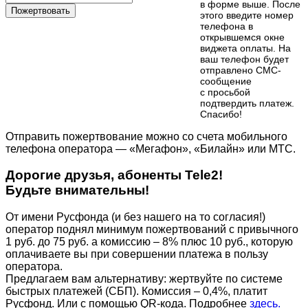
в форме выше. После
Пожертвовать
этого введите номер
телефона в
открывшемся окне
виджета оплаты. На
ваш телефон будет
отправлено СМС-
сообщение
с просьбой
подтвердить платеж.
Cпасибо!
Отправить пожертвование можно со счета мобильного
телефона оператора — «Мегафон», «Билайн» или МТС.
Дорогие друзья, абоненты Tele2!
Будьте внимательны!
От имени Русфонда (и без нашего на то согласия!)
оператор поднял минимум пожертвований с привычного
1 руб. до 75 руб. а комиссию – 8% плюс 10 руб., которую
оплачиваете вы при совершении платежа в пользу
оператора.
Предлагаем вам альтернативу: жертвуйте по cистеме
быстрых платежей (СБП). Комиссия – 0,4%, платит
Русфонд. Или с помощью QR-кода. Подробнее
здесь.