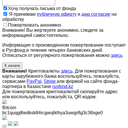
Хочу получать письма от фонда
Я принимаю
публичную оферту
и
даю согласие
на
обработку
Пожертвовать анонимно
Внимание! Вы жертвуете анонимно, следите за
информацией самостоятельно.
Информация о произведенном пожертвовании поступает
в Русфонд в течение четырех банковских дней.
Отписаться от регулярного пожертвования можно
здесь
К оплате
Внимание!
Криптовалюты
здесь
. Для пожертвования с
карты зарубежного банка воспользуйтесь, пожалуйста,
сервисами
PayPal
,
Stripe
или формой на сайте фонда-
партнера в Казахстане
rusfond.kz
Для пожертвования криптовалютой скопируйте адрес
или воспользуйтесь, пожалуйста, QR-кодом
.
Bitcoin
bc1quqgt6edksk84rcgwqlklhya3uwgr8g3c38xge0