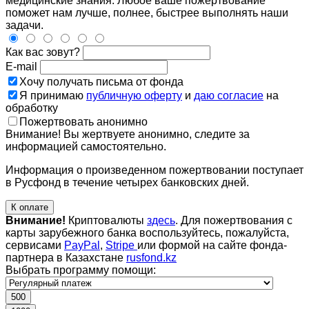
медицинские знания. Любое ваше пожертвование
поможет нам лучше, полнее, быстрее выполнять наши
задачи.
Как вас зовут?
E-mail
Хочу получать письма от фонда
Я принимаю
публичную оферту
и
даю согласие
на
обработку
Пожертвовать анонимно
Внимание! Вы жертвуете анонимно, следите за
информацией самостоятельно.
Информация о произведенном пожертвовании поступает
в Русфонд в течение четырех банковских дней.
К оплате
Внимание!
Криптовалюты
здесь
. Для пожертвования с
карты зарубежного банка воспользуйтесь, пожалуйста,
сервисами
PayPal
,
Stripe
или формой на сайте фонда-
партнера в Казахстане
rusfond.kz
Выбрать программу помощи:
500