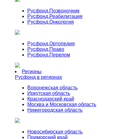
Русфонд.
Позвоночник
Русфонд.
Реабилитация
Русфонд.
Онкология
Русфонд.
Ортопедия
Русфонд.
Право
Русфонд.
Перелом
Регионы
Русфонд в регионах
Воронежская область
Иркутская область
Краснодарский край
Москва и Московская область
Нижегородская область
Новосибирская область
Приморский край