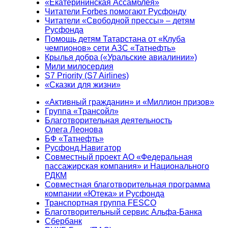
«Екатерининская Ассамблея»
Читатели Forbes помогают Русфонду
Читатели «Свободной прессы» – детям
Русфонда
Помощь детям Татарстана от «Клуба
чемпионов» сети АЗС «Татнефть»
Крылья добра («Уральские авиалинии»)
Мили милосердия
S7 Priority (S7 Airlines)
«Сказки для жизни»
«Активный гражданин» и «Миллион призов»
Группа «Трансойл»
Благотворительная деятельность
Олега Леонова
БФ «Татнефть»
Русфонд.Навигатор
Совместный проект АО «Федеральная
пассажирская компания» и Национального
РДКМ
Совместная благотворительная программа
компании «Ютека» и Русфонда
Транспортная группа FESCO
Благотворительный сервис Альфа-Банка
Сбербанк