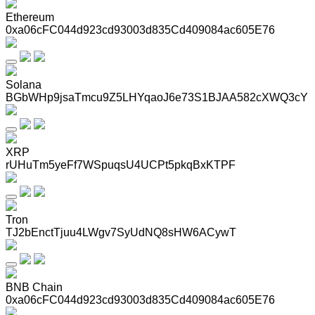
Ethereum
0xa06cFC044d923cd93003d835Cd409084ac605E76
Solana
BGbWHp9jsaTmcu9Z5LHYqaoJ6e73S1BJAA582cXWQ3cY
XRP
rUHuTm5yeFf7WSpuqsU4UCPt5pkqBxKTPF
Tron
TJ2bEnctTjuu4LWgv7SyUdNQ8sHW6ACywT
BNB Chain
0xa06cFC044d923cd93003d835Cd409084ac605E76