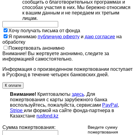
сообщить о благотворительных программах и
способах участия в них. Мы бережно относимся
к вашим данным и не передаем их третьим
лицам.
Хочу получать письма от фонда
Я принимаю
публичную оферту
и
даю согласие
на
обработку
Пожертвовать анонимно
Внимание! Вы жертвуете анонимно, следите за
информацией самостоятельно.
Информация о произведенном пожертвовании поступает
в Русфонд в течение четырех банковских дней.
К оплате
Внимание!
Криптовалюты
здесь
. Для
пожертвования с карты зарубежного банка
воспользуйтесь, пожалуйста, сервисами
PayPal
,
Stripe
или формой на сайте фонда-партнера в
Казахстане
rusfond.kz
Сумма пожертвования:
Введите сумму
пожертвования