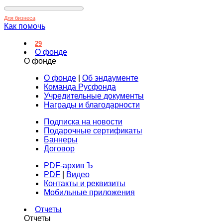
Для бизнеса
Как помочь
29
О фонде
О фонде
О фонде
|
Об эндаументе
Команда Русфонда
Учредительные документы
Награды и благодарности
Подписка на новости
Подарочные сертификаты
Баннеры
Договор
PDF-архив Ъ
PDF
|
Видео
Контакты и реквизиты
Мобильные приложения
Отчеты
Отчеты