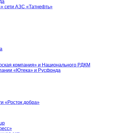
да
в» сети АЗС «Татнефть»
а
рская компания» и Национального РДКМ
пании «Ютека» и Русфонда
и «Росток добра»
up
ресс»