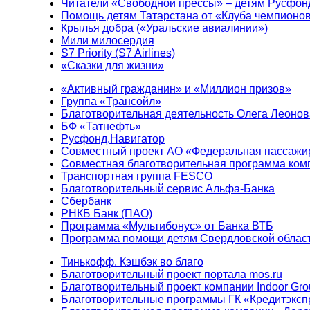
Читатели «Свободной прессы» – детям Русфон
Помощь детям Татарстана от «Клуба чемпионо
Крылья добра («Уральские авиалинии»)
Мили милосердия
S7 Priority (S7 Airlines)
«Сказки для жизни»
«Активный гражданин» и «Миллион призов»
Группа «Трансойл»
Благотворительная деятельность Олега Леонов
БФ «Татнефть»
Русфонд.Навигатор
Совместный проект АО «Федеральная пассажи
Совместная благотворительная программа ком
Транспортная группа FESCO
Благотворительный сервис Альфа-Банка
Сбербанк
РНКБ Банк (ПАО)
Программа «Мультибонус» от Банка ВТБ
Программа помощи детям Свердловской област
Тинькофф. Кэшбэк во благо
Благотворительный проект портала mos.ru
Благотворительный проект компании Indoor Gro
Благотворительные программы ГК «Кредитэксп