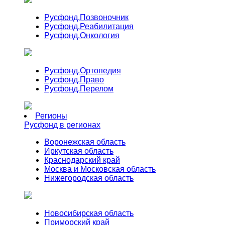
Русфонд.
Позвоночник
Русфонд.
Реабилитация
Русфонд.
Онкология
Русфонд.
Ортопедия
Русфонд.
Право
Русфонд.
Перелом
Регионы
Русфонд в регионах
Воронежская область
Иркутская область
Краснодарский край
Москва и Московская область
Нижегородская область
Новосибирская область
Приморский край