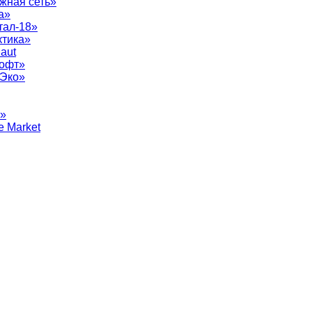
жная сеть»
а»
тал-18»
ктика»
aut
софт»
рЭко»
т»
e Market