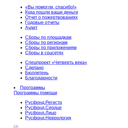
«Вы помогли, спасибо!»
Куда пошли ваши деньги
Отчет о пожертвованиях
Годовые отчеты
Аудит
Сборы по площадкам
Сборы по регионам
Сборы по приложениям
Сборы в соцсетях
Спецпроект «Четверть века»
Сделано
Бюллетень
Благодарности
Программы
Программы помощи
Русфонд.
Регистр
Русфонд.
Сердце
Русфонд.
Лицо
Русфонд.
Неврология