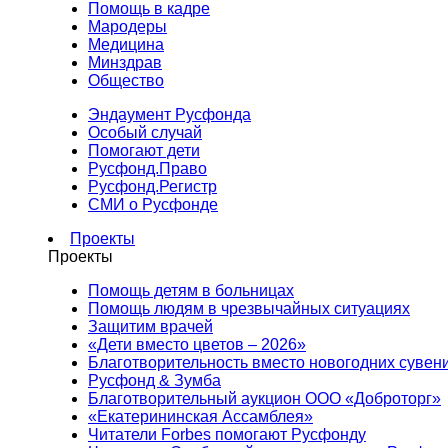
Помощь в кадре
Мародеры
Медицина
Минздрав
Общество
Эндаумент Русфонда
Особый случай
Помогают дети
Русфонд.Право
Русфонд.Регистр
СМИ о Русфонде
Проекты
Проекты
Помощь детям в больницах
Помощь людям в чрезвычайных ситуациях
Защитим врачей
«Дети вместо цветов – 2026»
Благотворительность вместо новогодних сувен
Русфонд & Зумба
Благотворительный аукцион ООО «Доброторг»
«Екатерининская Ассамблея»
Читатели Forbes помогают Русфонду