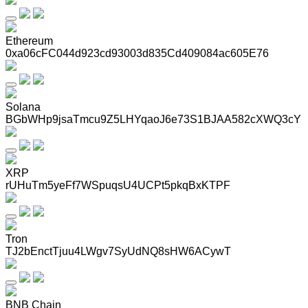
Ethereum
0xa06cFC044d923cd93003d835Cd409084ac605E76
Solana
BGbWHp9jsaTmcu9Z5LHYqaoJ6e73S1BJAA582cXWQ3cY
XRP
rUHuTm5yeFf7WSpuqsU4UCPt5pkqBxKTPF
Tron
TJ2bEnctTjuu4LWgv7SyUdNQ8sHW6ACywT
BNB Chain