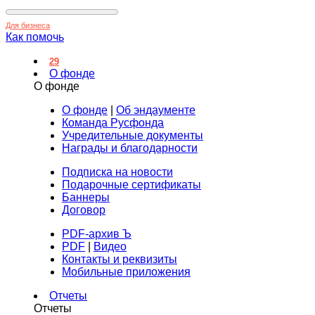
Для бизнеса
Как помочь
29
О фонде
О фонде
О фонде
|
Об эндаументе
Команда Русфонда
Учредительные документы
Награды и благодарности
Подписка на новости
Подарочные сертификаты
Баннеры
Договор
PDF-архив Ъ
PDF
|
Видео
Контакты и реквизиты
Мобильные приложения
Отчеты
Отчеты