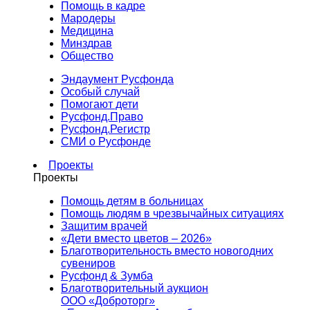
Помощь в кадре
Мародеры
Медицина
Минздрав
Общество
Эндаумент Русфонда
Особый случай
Помогают дети
Русфонд.Право
Русфонд.Регистр
СМИ о Русфонде
Проекты
Проекты
Помощь детям в больницах
Помощь людям в чрезвычайных ситуациях
Защитим врачей
«Дети вместо цветов – 2026»
Благотворительность вместо новогодних
сувениров
Русфонд & Зумба
Благотворительный аукцион
ООО «Доброторг»