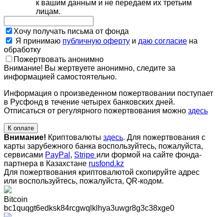
к вашим данным и не передаем их третьим
лицам.
Хочу получать письма от фонда
Я принимаю
публичную оферту
и
даю согласие
на
обработку
Пожертвовать анонимно
Внимание! Вы жертвуете анонимно, следите за
информацией самостоятельно.
Информация о произведенном пожертвовании поступает
в Русфонд в течение четырех банковских дней.
Отписаться от регулярного пожертвования можно
здесь
К оплате
Внимание!
Криптовалюты
здесь
. Для пожертвования с
карты зарубежного банка воспользуйтесь, пожалуйста,
сервисами
PayPal
,
Stripe
или формой на сайте фонда-
партнера в Казахстане
rusfond.kz
Для пожертвования криптовалютой скопируйте адрес
или воспользуйтесь, пожалуйста, QR-кодом
.
Bitcoin
bc1quqgt6edksk84rcgwqlklhya3uwgr8g3c38xge0