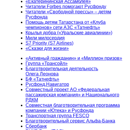
«Екатерининская Ассамблея»
Читатели Forbes помогают Русфонду
Читатели «Свободной прессы» – детям
Русфонда
Помощь детям Татарстана от «Клуба
чемпионов» сети АЗС «Татнефть»
Крылья добра («Уральские авиалинии»)
Мили милосердия
S7 Priority (S7 Airlines)
«Сказки для жизни»
«Активный гражданин» и «Миллион призов»
Группа «Трансойл»
Благотворительная деятельность
Олега Леонова
БФ «Татнефть»
Русфонд.Навигатор
Совместный проект АО «Федеральная
пассажирская компания» и Национального
РДКМ
Совместная благотворительная программа
компании «Ютека» и Русфонда
Транспортная группа FESCO
Благотворительный сервис Альфа-Банка
Сбербанк