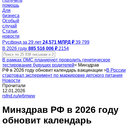
Получить
помощь
Для
бизнеса
Особый
случай
Статьи,
новости
Русфонд за 29 лет
24,571 МЛРД ₽
39 799
В 2026 году
885 516 006 ₽
2154
В рамках ОМС планируют проводить генетическое
тестирование будущих родителей
<
Минздрав
РФ в 2026 году обновит календарь вакцинации
>
В России
стартовал эксперимент по маркировке детского питания
Новости
Прочитали
12.01.2026
rsfnd.ru/w6mww
Минздрав РФ в 2026 году
обновит календарь