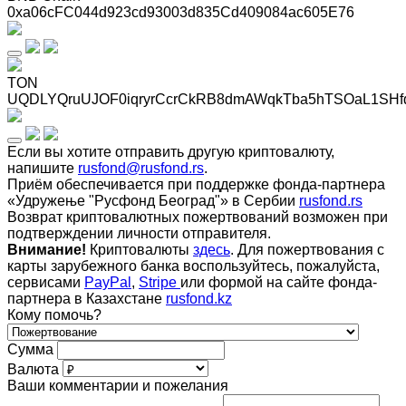
0xa06cFC044d923cd93003d835Cd409084ac605E76
TON
UQDLYQruUJOF0iqryrCcrCkRB8dmAWqkTba5hTSOaL1SHf
Если вы хотите отправить другую криптовалюту,
напишите
rusfond@rusfond.rs
.
Приём обеспечивается при поддержке фонда-партнера
«Удружење "Русфонд Београд"» в Сербии
rusfond.rs
Возврат криптовалютных пожертвований возможен при
подтверждении личности отправителя.
Внимание!
Криптовалюты
здесь
. Для пожертвования с
карты зарубежного банка воспользуйтесь, пожалуйста,
сервисами
PayPal
,
Stripe
или формой на сайте фонда-
партнера в Казахстане
rusfond.kz
Кому помочь?
Сумма
Валюта
Ваши комментарии и пожелания