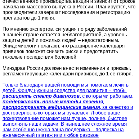
отечественного производства вакцин и зависит от сроков
начала их массового выпуска в России. Планируется, что
производители завершат исследования и регистрацию
препаратов до 1 июня.
По мнению экспертов, ситуация по ряду заболеваний
в нашей стране остается неблагоприятной, а уровень
защиты детей и пожилых людей – недостаточным.
Эпидемиологи полагают, что расширение календаря
прививок поможет снизить риски и предотвратить
тяжелые последствия болезней.
Минздрав России должен внести изменения в приказы,
регламентирующие календари прививок, до 1 сентября.
Только благодаря вашей помощи мы помогаем лечить
детей. Фонду нужны и средства для развития – чтобы
расширять спектр диагнозов
, с которыми работаем,
поддерживать новые методы лечения,
распространять медицинские знания
, за качество и
достоверность которых мы ручаемся. Любое ваше
пожертвование поможет нам лучше, полнее, быстрее
выполнять наши задачи. В нынешнее сложное время
нам особенно нужна ваша поддержка – подписка на
ежемесячный платеж или любое разовое