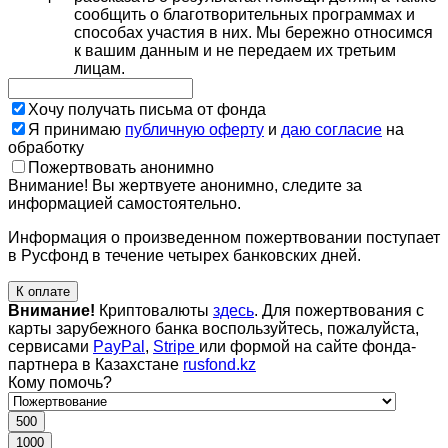
сообщить о благотворительных программах и
способах участия в них. Мы бережно относимся
к вашим данным и не передаем их третьим
лицам.
Хочу получать письма от фонда
Я принимаю
публичную оферту
и
даю согласие
на
обработку
Пожертвовать анонимно
Внимание! Вы жертвуете анонимно, следите за
информацией самостоятельно.
Информация о произведенном пожертвовании поступает
в Русфонд в течение четырех банковских дней.
К оплате
Внимание!
Криптовалюты
здесь
. Для пожертвования с
карты зарубежного банка воспользуйтесь, пожалуйста,
сервисами
PayPal
,
Stripe
или формой на сайте фонда-
партнера в Казахстане
rusfond.kz
Кому помочь?
500
1000