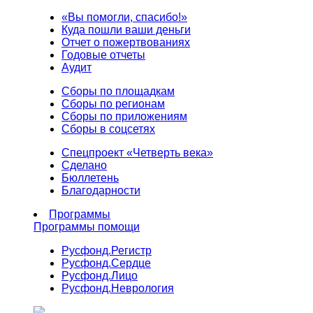
«Вы помогли, спасибо!»
Куда пошли ваши деньги
Отчет о пожертвованиях
Годовые отчеты
Аудит
Сборы по площадкам
Сборы по регионам
Сборы по приложениям
Сборы в соцсетях
Спецпроект «Четверть века»
Сделано
Бюллетень
Благодарности
Программы
Программы помощи
Русфонд.
Регистр
Русфонд.
Сердце
Русфонд.
Лицо
Русфонд.
Неврология