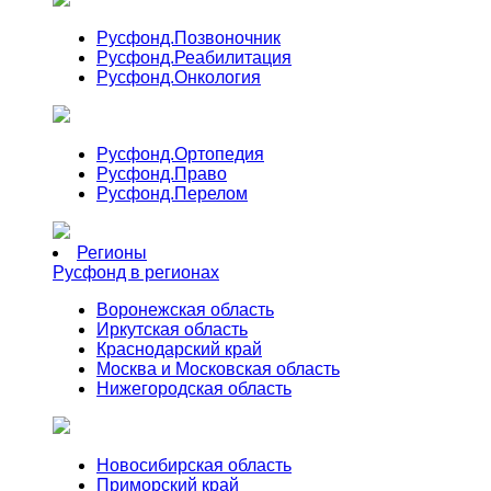
Русфонд.
Позвоночник
Русфонд.
Реабилитация
Русфонд.
Онкология
Русфонд.
Ортопедия
Русфонд.
Право
Русфонд.
Перелом
Регионы
Русфонд в регионах
Воронежская область
Иркутская область
Краснодарский край
Москва и Московская область
Нижегородская область
Новосибирская область
Приморский край