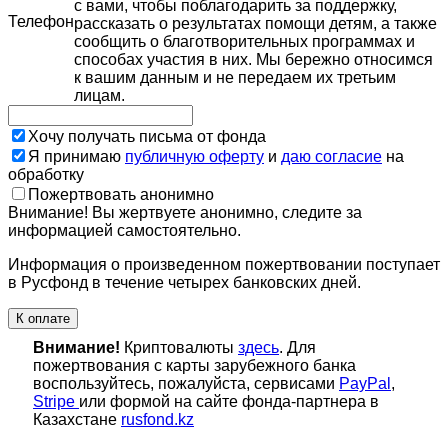
с вами, чтобы поблагодарить за поддержку,
Телефон
рассказать о результатах помощи детям, а также
сообщить о благотворительных программах и
способах участия в них. Мы бережно относимся
к вашим данным и не передаем их третьим
лицам.
Хочу получать письма от фонда
Я принимаю
публичную оферту
и
даю согласие
на
обработку
Пожертвовать анонимно
Внимание! Вы жертвуете анонимно, следите за
информацией самостоятельно.
Информация о произведенном пожертвовании поступает
в Русфонд в течение четырех банковских дней.
К оплате
Внимание!
Криптовалюты
здесь
. Для
пожертвования с карты зарубежного банка
воспользуйтесь, пожалуйста, сервисами
PayPal
,
Stripe
или формой на сайте фонда-партнера в
Казахстане
rusfond.kz