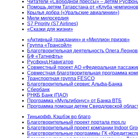
Читатели «Свободной прессы» – детям Русфон
Помощь детям Татарстана от «Клуба чемпионо
Крылья добра («Уральские авиалинии»)
Мили милосердия
S7 Priority (S7 Airlines)
«Сказки для жизни»
«Активный гражданин» и «Миллион призов»
Группа «Трансойл»
Благотворительная деятельность Олега Леонов
БФ «Татнефть»
Русфонд.Навигатор
Совместный проект АО «Федеральная пассажи
Совместная благотворительная программа ком
Транспортная группа FESCO
Благотворительный сервис Альфа-Банка
Сбербанк
РНКБ Банк (ПАО)
Программа «Мультибонус» от Банка ВТБ
Программа помощи детям Свердловской област
Тинькофф. Кэшбэк во благо
Благотворительный проект портала mos.ru
Благотворительный проект компании Indoor Gro
Благотворительные программы ГК «Кредитэксп