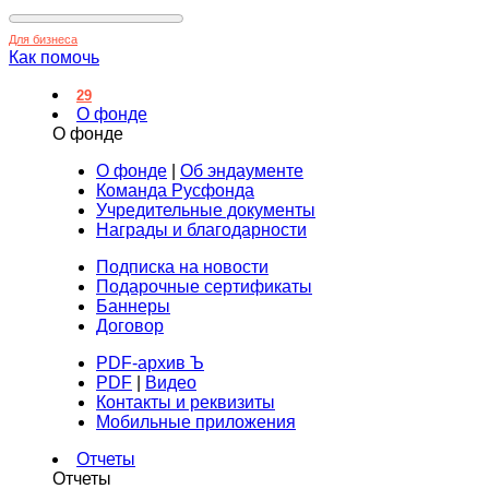
Для бизнеса
Как помочь
29
О фонде
О фонде
О фонде
|
Об эндаументе
Команда Русфонда
Учредительные документы
Награды и благодарности
Подписка на новости
Подарочные сертификаты
Баннеры
Договор
PDF-архив Ъ
PDF
|
Видео
Контакты и реквизиты
Мобильные приложения
Отчеты
Отчеты