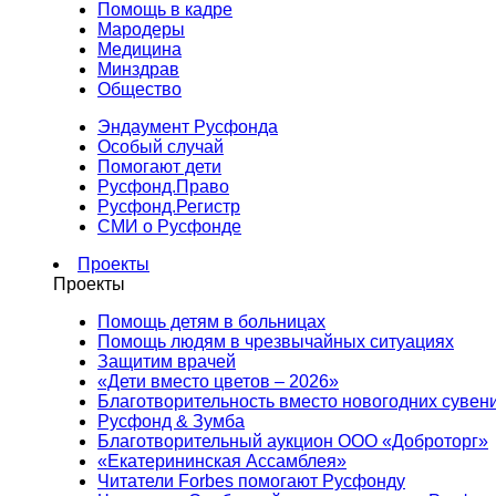
Помощь в кадре
Мародеры
Медицина
Минздрав
Общество
Эндаумент Русфонда
Особый случай
Помогают дети
Русфонд.Право
Русфонд.Регистр
СМИ о Русфонде
Проекты
Проекты
Помощь детям в больницах
Помощь людям в чрезвычайных ситуациях
Защитим врачей
«Дети вместо цветов – 2026»
Благотворительность вместо новогодних сувен
Русфонд & Зумба
Благотворительный аукцион ООО «Доброторг»
«Екатерининская Ассамблея»
Читатели Forbes помогают Русфонду