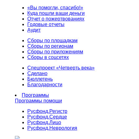
«Вы помогли, спасибо!»
Куда пошли ваши деньги
Отчет о пожертвованиях
Годовые отчеты
Аудит
Сборы по площадкам
Сборы по регионам
Сборы по приложениям
Сборы в соцсетях
Спецпроект «Четверть века»
Сделано
Бюллетень
Благодарности
Программы
Программы помощи
Русфонд.
Регистр
Русфонд.
Сердце
Русфонд.
Лицо
Русфонд.
Неврология