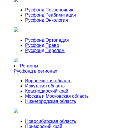
Русфонд.
Позвоночник
Русфонд.
Реабилитация
Русфонд.
Онкология
Русфонд.
Ортопедия
Русфонд.
Право
Русфонд.
Перелом
Регионы
Русфонд в регионах
Воронежская область
Иркутская область
Краснодарский край
Москва и Московская область
Нижегородская область
Новосибирская область
Приморский край