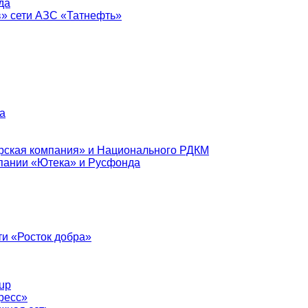
да
в» сети АЗС «Татнефть»
а
рская компания» и Национального РДКМ
пании «Ютека» и Русфонда
и «Росток добра»
up
ресс»