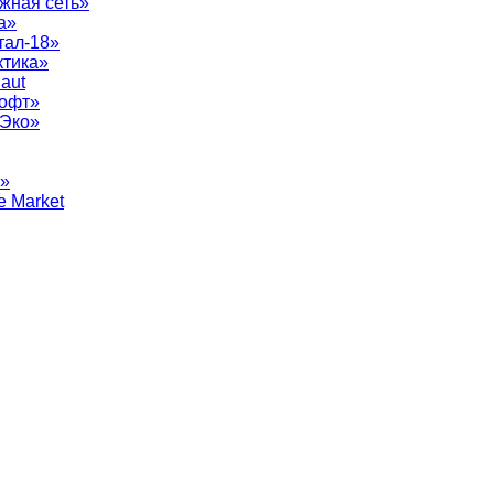
жная сеть»
а»
тал-18»
ктика»
aut
софт»
рЭко»
т»
e Market