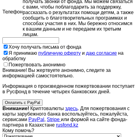
получать звонки от фонда. Мы можем связаться
с вами, чтобы поблагодарить за поддержку,
Телефон
рассказать о результатах помощи детям, а также
сообщить о благотворительных программах и
способах участия в них. Мы бережно относимся
к вашим данным и не передаем их третьим
лицам.
Хочу получать письма от фонда
Я принимаю
публичную оферту
и
даю согласие
на
обработку
Пожертвовать анонимно
Внимание! Вы жертвуете анонимно, следите за
информацией самостоятельно.
Информация о произведенном пожертвовании поступает
в Русфонд в течение четырех банковских дней.
Оплатить с PayPal
Внимание!
Криптовалюты
здесь
. Для пожертвования с
карты зарубежного банка воспользуйтесь, пожалуйста,
сервисами
PayPal
,
Stripe
или формой на сайте фонда-
партнера в Казахстане
rusfond.kz
Кому помочь?