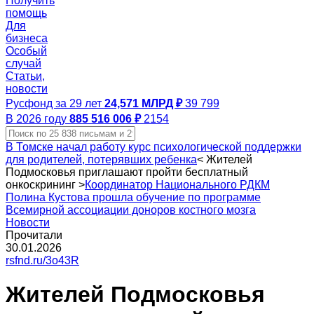
Получить
помощь
Для
бизнеса
Особый
случай
Статьи,
новости
Русфонд за 29 лет
24,571 МЛРД ₽
39 799
В 2026 году
885 516 006 ₽
2154
В Томске начал работу курс психологической поддержки
для родителей, потерявших ребенка
<
Жителей
Подмосковья приглашают пройти бесплатный
онкоскрининг
>
Координатор Национального РДКМ
Полина Кустова прошла обучение по программе
Всемирной ассоциации доноров костного мозга
Новости
Прочитали
30.01.2026
rsfnd.ru/3o43R
Жителей Подмосковья