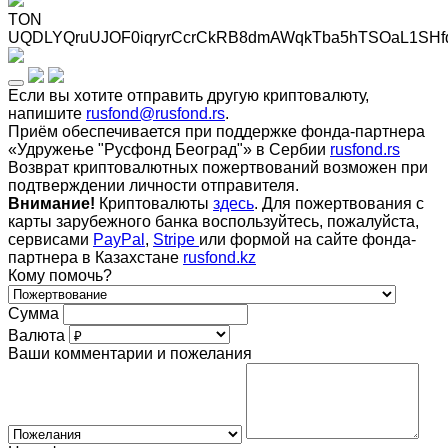
TON
UQDLYQruUJOF0iqryrCcrCkRB8dmAWqkTba5hTSOaL1SHf
Если вы хотите отправить другую криптовалюту,
напишите
rusfond@rusfond.rs
.
Приём обеспечивается при поддержке фонда-партнера
«Удружење "Русфонд Београд"» в Сербии
rusfond.rs
Возврат криптовалютных пожертвований возможен при
подтверждении личности отправителя.
Внимание!
Криптовалюты
здесь
. Для пожертвования с
карты зарубежного банка воспользуйтесь, пожалуйста,
сервисами
PayPal
,
Stripe
или формой на сайте фонда-
партнера в Казахстане
rusfond.kz
Кому помочь?
Сумма
Валюта
Ваши комментарии и пожелания