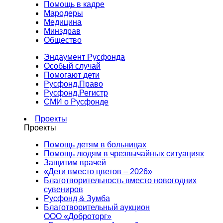
Помощь в кадре
Мародеры
Медицина
Минздрав
Общество
Эндаумент Русфонда
Особый случай
Помогают дети
Русфонд.Право
Русфонд.Регистр
СМИ о Русфонде
Проекты
Проекты
Помощь детям в больницах
Помощь людям в чрезвычайных ситуациях
Защитим врачей
«Дети вместо цветов – 2026»
Благотворительность вместо новогодних
сувениров
Русфонд & Зумба
Благотворительный аукцион
ООО «Доброторг»