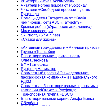
«Екатерининская Ассамблея»
Читатели Forbes помогают Русфонду
Читатели «Свободной прессы» – детям
Русфонда
Помощь детям Татарстана от «Клуба
чемпионов» сети АЗС «Татнефть»
Крылья добра («Уральские авиалинии»)
Мили милосердия
S7 Priority (S7 Airlines)
«Сказки для жизни»
«Активный гражданин» и «Миллион призов»
Группа «Трансойл»
Благотворительная деятельность
Олега Леонова
БФ «Татнефть»
Русфонд.Навигатор
Совместный проект АО «Федеральная
пассажирская компания» и Национального
РДКМ
Совместная благотворительная программа
компании «Ютека» и Русфонда
Транспортная группа FESCO
Благотворительный сервис Альфа-Банка
Сбербанк