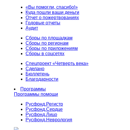
«Вы помогли, спасибо!»
Куда пошли ваши деньги
Отчет о пожертвованиях
Годовые отчеты
Аудит
Сборы по площадкам
Сборы по регионам
Сборы по приложениям
Сборы в соцсетях
Спецпроект «Четверть века»
Сделано
Бюллетень
Благодарности
Программы
Программы помощи
Русфонд.
Регистр
Русфонд.
Сердце
Русфонд.
Лицо
Русфонд.
Неврология