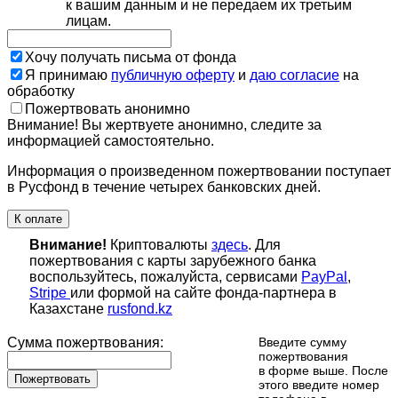
к вашим данным и не передаем их третьим
лицам.
Хочу получать письма от фонда
Я принимаю
публичную оферту
и
даю согласие
на
обработку
Пожертвовать анонимно
Внимание! Вы жертвуете анонимно, следите за
информацией самостоятельно.
Информация о произведенном пожертвовании поступает
в Русфонд в течение четырех банковских дней.
К оплате
Внимание!
Криптовалюты
здесь
. Для
пожертвования с карты зарубежного банка
воспользуйтесь, пожалуйста, сервисами
PayPal
,
Stripe
или формой на сайте фонда-партнера в
Казахстане
rusfond.kz
Сумма пожертвования:
Введите сумму
пожертвования
в форме выше. После
Пожертвовать
этого введите номер