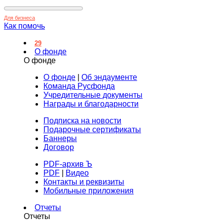
Для бизнеса
Как помочь
29
О фонде
О фонде
О фонде
|
Об эндаументе
Команда Русфонда
Учредительные документы
Награды и благодарности
Подписка на новости
Подарочные сертификаты
Баннеры
Договор
PDF-архив Ъ
PDF
|
Видео
Контакты и реквизиты
Мобильные приложения
Отчеты
Отчеты