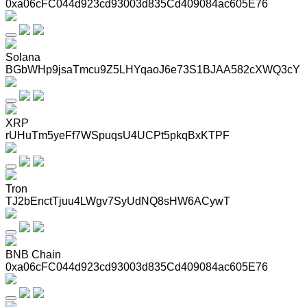
0xa06cFC044d923cd93003d835Cd409084ac605E76
Solana
BGbWHp9jsaTmcu9Z5LHYqaoJ6e73S1BJAA582cXWQ3cY
XRP
rUHuTm5yeFf7WSpuqsU4UCPt5pkqBxKTPF
Tron
TJ2bEnctTjuu4LWgv7SyUdNQ8sHW6ACywT
BNB Chain
0xa06cFC044d923cd93003d835Cd409084ac605E76