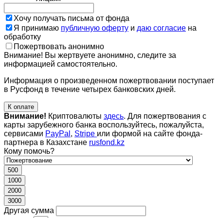
Хочу получать письма от фонда
Я принимаю
публичную оферту
и
даю согласие
на
обработку
Пожертвовать анонимно
Внимание! Вы жертвуете анонимно, следите за
информацией самостоятельно.
Информация о произведенном пожертвовании поступает
в Русфонд в течение четырех банковских дней.
К оплате
Внимание!
Криптовалюты
здесь
. Для пожертвования с
карты зарубежного банка воспользуйтесь, пожалуйста,
сервисами
PayPal
,
Stripe
или формой на сайте фонда-
партнера в Казахстане
rusfond.kz
Кому помочь?
500
1000
2000
3000
Другая сумма