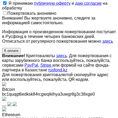
Я принимаю
публичную оферту
и
даю согласие
на
обработку
Пожертвовать анонимно
Внимание! Вы жертвуете анонимно, следите за
информацией самостоятельно.
Информация о произведенном пожертвовании поступает
в Русфонд в течение четырех банковских дней.
Отписаться от регулярного пожертвования можно
здесь
К оплате
Внимание!
Криптовалюты
здесь
. Для пожертвования с
карты зарубежного банка воспользуйтесь, пожалуйста,
сервисами
PayPal
,
Stripe
или формой на сайте фонда-
партнера в Казахстане
rusfond.kz
Для пожертвования криптовалютой скопируйте адрес
или воспользуйтесь, пожалуйста, QR-кодом
.
Bitcoin
bc1quqgt6edksk84rcgwqlklhya3uwgr8g3c38xge0
Ethereum