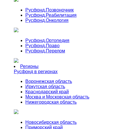
Русфонд.
Позвоночник
Русфонд.
Реабилитация
Русфонд.
Онкология
Русфонд.
Ортопедия
Русфонд.
Право
Русфонд.
Перелом
Регионы
Русфонд в регионах
Воронежская область
Иркутская область
Краснодарский край
Москва и Московская область
Нижегородская область
Новосибирская область
Приморский край