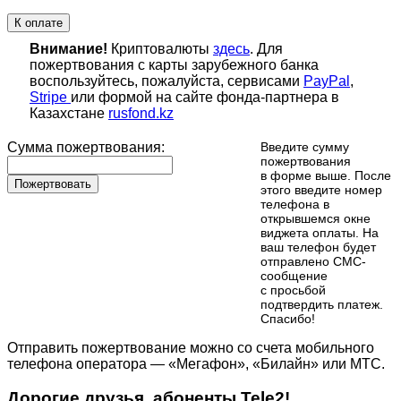
К оплате
Внимание!
Криптовалюты
здесь
. Для
пожертвования с карты зарубежного банка
воспользуйтесь, пожалуйста, сервисами
PayPal
,
Stripe
или формой на сайте фонда-партнера в
Казахстане
rusfond.kz
Сумма пожертвования:
Введите сумму
пожертвования
в форме выше. После
Пожертвовать
этого введите номер
телефона в
открывшемся окне
виджета оплаты. На
ваш телефон будет
отправлено СМС-
сообщение
с просьбой
подтвердить платеж.
Cпасибо!
Отправить пожертвование можно со счета мобильного
телефона оператора — «Мегафон», «Билайн» или МТС.
Дорогие друзья, абоненты Tele2!