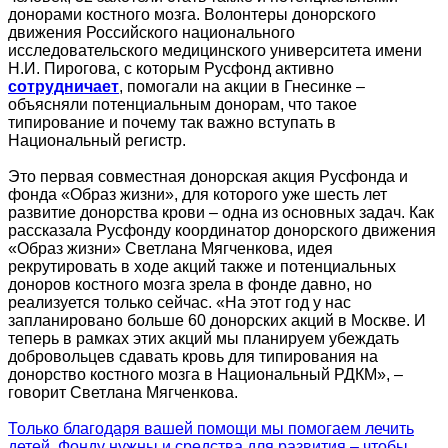
донорами костного мозга. Волонтеры донорского
движения Российского национального
исследовательского медицинского университета имени
Н.И. Пирогова, с которым Русфонд активно
сотрудничает
, помогали на акции в Гнесинке –
объясняли потенциальным донорам, что такое
типирование и почему так важно вступать в
Национальный регистр.
Это первая совместная донорская акция Русфонда и
фонда «Образ жизни», для которого уже шесть лет
развитие донорства крови – одна из основных задач. Как
рассказала Русфонду координатор донорского движения
«Образ жизни» Светлана Мягченкова, идея
рекрутировать в ходе акций также и потенциальных
доноров костного мозга зрела в фонде давно, но
реализуется только сейчас. «На этот год у нас
запланировано больше 60 донорских акций в Москве. И
теперь в рамках этих акций мы планируем убеждать
добровольцев сдавать кровь для типирования на
донорство костного мозга в Национальный РДКМ», –
говорит Светлана Мягченкова.
Только благодаря вашей помощи мы помогаем лечить
детей. Фонду нужны и средства для развития – чтобы