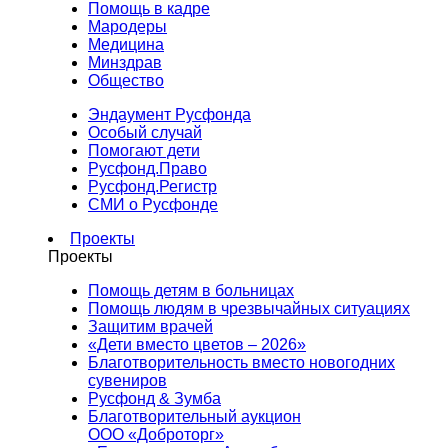
Помощь в кадре
Мародеры
Медицина
Минздрав
Общество
Эндаумент Русфонда
Особый случай
Помогают дети
Русфонд.Право
Русфонд.Регистр
СМИ о Русфонде
Проекты
Проекты
Помощь детям в больницах
Помощь людям в чрезвычайных ситуациях
Защитим врачей
«Дети вместо цветов – 2026»
Благотворительность вместо новогодних
сувениров
Русфонд & Зумба
Благотворительный аукцион
ООО «Доброторг»