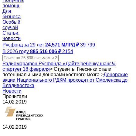
Получить
помощь
Для
бизнеса
Особый
случай
Статьи,
новости
Русфонд за 29 лет
24,571 МЛРД ₽
39 799
В 2026 году
885 516 006 ₽
2154
Радиомарафон Русфонда «Дайте ребенку шанс!»
стартует 18 февраля
<
Студенты Гнесинки стали
потенциальными донорами костного мозга
>
Донорские
акции Национального РДКМ проходят от Смоленска до
Владивостока
Новости
Прочитали
14.02.2019
14.02.2019