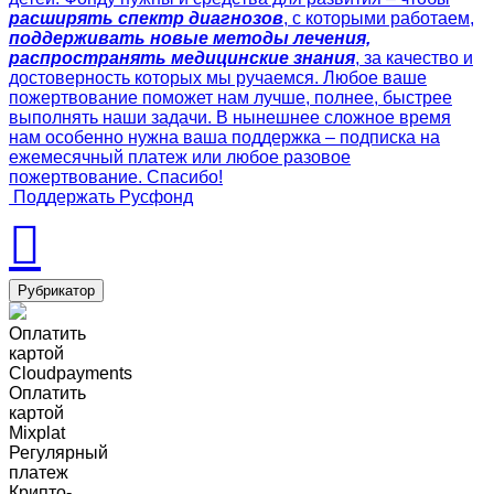
расширять спектр диагнозов
, с которыми работаем,
поддерживать новые методы лечения,
распространять медицинские знания
, за качество и
достоверность которых мы ручаемся. Любое ваше
пожертвование поможет нам лучше, полнее, быстрее
выполнять наши задачи. В нынешнее сложное время
нам особенно нужна ваша поддержка – подписка на
ежемесячный платеж или любое разовое
пожертвование. Спасибо!
Поддержать Русфонд
Рубрикатор
Оплатить
картой
Cloudpayments
Оплатить
картой
Mixplat
Регулярный
платеж
Крипто-