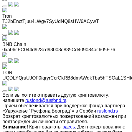
Tron
TJ2bEnctTjuu4LWgv7SyUdNQ8sHW6ACywT
BNB Chain
0xa06cFC044d923cd93003d835Cd409084ac605E76
TON
UQDLYQruUJOF0iqryrCcrCkRB8dmAWqkTba5hTSOaL1SHf
Если вы хотите отправить другую криптовалюту,
напишите
rusfond@rusfond.rs
.
Приём обеспечивается при поддержке фонда-партнера
«Удружење "Русфонд Београд"» в Сербии
rusfond.rs
Возврат криптовалютных пожертвований возможен при
подтверждении личности отправителя.
Внимание!
Криптовалюты
здесь
. Для пожертвования с