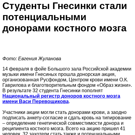
Студенты Гнесинки стали
потенциальными
донорами костного мозга
Фото: Евгения Жуланова
14 февраля в фойе Большого зала Российской академии
музыки имени Гнесиных прошла донорская акция,
организованная Русфондом, Центром крови имени О.К.
Гаврилова и благотворительным фондом «Образ жизни».
В результате
32 студента Гнесинки пополнят
Национальный регистр доноров костного мозга
имени Васи Перевощикова
.
Участники акции могли стать донорами крови, а заодно
подписать анкету-согласие и сдать кровь на типирование
– определение генетической совместимости донора и
реципиента костного мозга. Всего на акцию пришел 41
человек, 32 захотели стать также и потенциальными