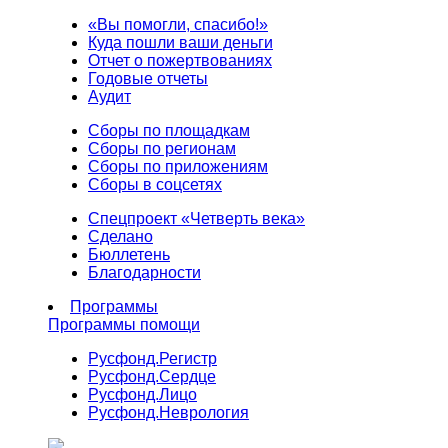
«Вы помогли, спасибо!»
Куда пошли ваши деньги
Отчет о пожертвованиях
Годовые отчеты
Аудит
Сборы по площадкам
Сборы по регионам
Сборы по приложениям
Сборы в соцсетях
Спецпроект «Четверть века»
Сделано
Бюллетень
Благодарности
Программы
Программы помощи
Русфонд.
Регистр
Русфонд.
Сердце
Русфонд.
Лицо
Русфонд.
Неврология