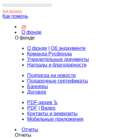
Для бизнеса
Как помочь
29
О фонде
О фонде
О фонде
|
Об эндаументе
Команда Русфонда
Учредительные документы
Награды и благодарности
Подписка на новости
Подарочные сертификаты
Баннеры
Договор
PDF-архив Ъ
PDF
|
Видео
Контакты и реквизиты
Мобильные приложения
Отчеты
Отчеты