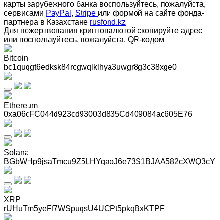
карты зарубежного банка воспользуйтесь, пожалуйста,
сервисами
PayPal
,
Stripe
или формой на сайте фонда-
партнера в Казахстане
rusfond.kz
Для пожертвования криптовалютой скопируйте адрес
или воспользуйтесь, пожалуйста, QR-кодом
.
Bitcoin
bc1quqgt6edksk84rcgwqlklhya3uwgr8g3c38xge0
Ethereum
0xa06cFC044d923cd93003d835Cd409084ac605E76
Solana
BGbWHp9jsaTmcu9Z5LHYqaoJ6e73S1BJAA582cXWQ3cY
XRP
rUHuTm5yeFf7WSpuqsU4UCPt5pkqBxKTPF