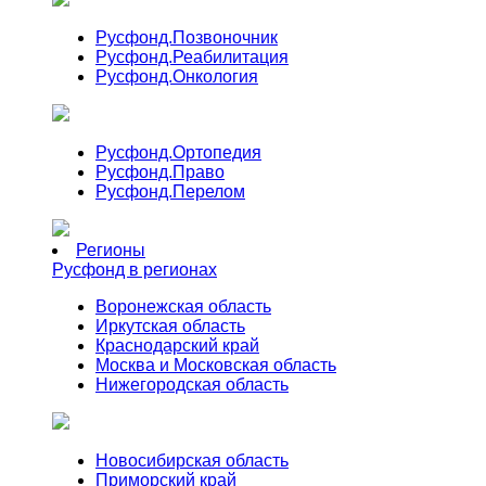
Русфонд.
Позвоночник
Русфонд.
Реабилитация
Русфонд.
Онкология
Русфонд.
Ортопедия
Русфонд.
Право
Русфонд.
Перелом
Регионы
Русфонд в регионах
Воронежская область
Иркутская область
Краснодарский край
Москва и Московская область
Нижегородская область
Новосибирская область
Приморский край