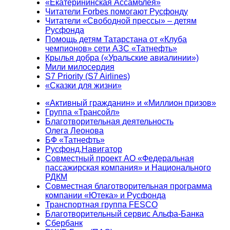
«Екатерининская Ассамблея»
Читатели Forbes помогают Русфонду
Читатели «Свободной прессы» – детям
Русфонда
Помощь детям Татарстана от «Клуба
чемпионов» сети АЗС «Татнефть»
Крылья добра («Уральские авиалинии»)
Мили милосердия
S7 Priority (S7 Airlines)
«Сказки для жизни»
«Активный гражданин» и «Миллион призов»
Группа «Трансойл»
Благотворительная деятельность
Олега Леонова
БФ «Татнефть»
Русфонд.Навигатор
Совместный проект АО «Федеральная
пассажирская компания» и Национального
РДКМ
Совместная благотворительная программа
компании «Ютека» и Русфонда
Транспортная группа FESCO
Благотворительный сервис Альфа-Банка
Сбербанк