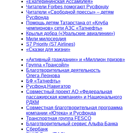
«Екатерининская Ассамблея»
Читатели Forbes помогают Русфонду
Читатели «Свободной прессы» – детям
Русфонда
Помощь детям Татарстана от «Клуба
чемпионов» сети АЗС «Татнефть»
Крылья добра («Уральские авиалинии»)
Мили милосердия
S7 Priority (S7 Airlines)
«Сказки для жизни»
«Активный гражданин» и «Миллион призов»
Группа «Трансойл»
Благотворительная деятельность
Олега Леонова
БФ «Татнефть»
Русфонд.Навигатор
Совместный проект АО «Федеральная
пассажирская компания» и Национального
РДКМ
Совместная благотворительная программа
компании «Ютека» и Русфонда
Транспортная группа FESCO
Благотворительный сервис Альфа-Банка
Сбербанк