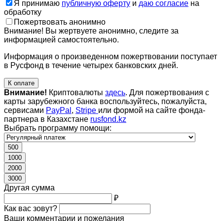
Я принимаю
публичную оферту
и
даю согласие
на
обработку
Пожертвовать анонимно
Внимание! Вы жертвуете анонимно, следите за
информацией самостоятельно.
Информация о произведенном пожертвовании поступает
в Русфонд в течение четырех банковских дней.
К оплате
Внимание!
Криптовалюты
здесь
. Для пожертвования с
карты зарубежного банка воспользуйтесь, пожалуйста,
сервисами
PayPal
,
Stripe
или формой на сайте фонда-
партнера в Казахстане
rusfond.kz
Выбрать программу помощи:
500
1000
2000
3000
Другая сумма
₽
Как вас зовут?
Ваши комментарии и пожелания