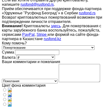
Если вы хотите отправить другую криптовалюту,
напишите
rusfond@rusfond.rs
.
Приём обеспечивается при поддержке фонда-партнера
«Удружење "Русфонд Београд"» в Сербии
rusfond.rs
Возврат криптовалютных пожертвований возможен при
подтверждении личности отправителя.
Внимание!
Криптовалюты
здесь
. Для пожертвования с
карты зарубежного банка воспользуйтесь, пожалуйста,
сервисами
PayPal
,
Stripe
или формой на сайте фонда-
партнера в Казахстане
rusfond.kz
Кому помочь?
Сумма
Валюта
Ваши комментарии и пожелания
Цвет фона комментария