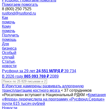
Русфонд. Помогаем помогать
Помогаем помогать
8 (800) 250 7525
rusfond@rusfond.ru
Как
помочь
Кому
помочь
Получить
помощь
Для
бизнеса
Особый
случай
Статьи,
новости
Русфонд за 29 лет
24,551 МЛРД ₽
39 734
В 2026 году
865 093 769 ₽
2089
В Иркутске намерены развивать аллогенную
трансплантацию костного мозга
<
37 сотрудников
«Росатома» вступают в Национальный РДКМ
>
Компания
«Флора» перечислила на программу «Русфонд.Сердце»
почти 615 тысяч рублей
Новости