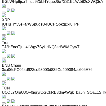
BGbWHp9jsaTmcu9Z5LHYqaoJ6e73S1BJAA582cXWQ3cY
XRP
rUHuTm5yeFf7WSpuqsU4UCPt5pkqBxKTPF
Tron
TJ2bEnctTjuu4LWgv7SyUdNQ8sHW6ACywT
BNB Chain
0xa06cFC044d923cd93003d835Cd409084ac605E76
TON
UQDLYQruUJOF0iqryrCcrCkRB8dmAWqkTba5hTSOaL1SHf