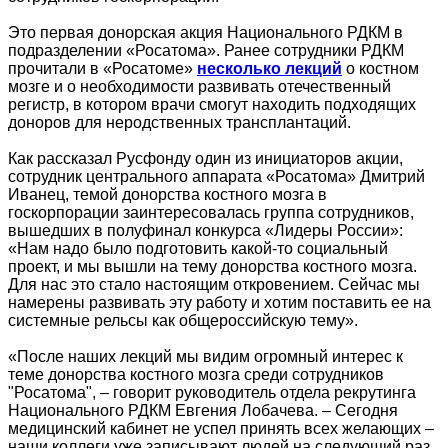
Это первая донорская акция Национального РДКМ в
подразделении «Росатома». Ранее сотрудники РДКМ
прочитали в «Росатоме»
несколько лекций
о костном
мозге и о необходимости развивать отечественный
регистр, в котором врачи смогут находить подходящих
доноров для неродственных трансплантаций.
Как рассказал Русфонду один из инициаторов акции,
сотрудник центрального аппарата «Росатома» Дмитрий
Иванец, темой донорства костного мозга в
госкорпорации заинтересовалась группа сотрудников,
вышедших в полуфинал конкурса «Лидеры России»:
«Нам надо было подготовить какой-то социальный
проект, и мы вышли на тему донорства костного мозга.
Для нас это стало настоящим откровением. Сейчас мы
намерены развивать эту работу и хотим поставить ее на
системные рельсы как общероссийскую тему».
«После наших лекций мы видим огромный интерес к
теме донорства костного мозга среди сотрудников
"Росатома", – говорит руководитель отдела рекрутинга
Национального РДКМ Евгения Лобачева. – Сегодня
медицинский кабинет не успел принять всех желающих –
наши коллеги уже записывают людей на следующий раз.