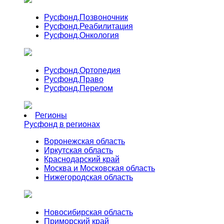
Русфонд.
Позвоночник
Русфонд.
Реабилитация
Русфонд.
Онкология
Русфонд.
Ортопедия
Русфонд.
Право
Русфонд.
Перелом
Регионы
Русфонд в регионах
Воронежская область
Иркутская область
Краснодарский край
Москва и Московская область
Нижегородская область
Новосибирская область
Приморский край