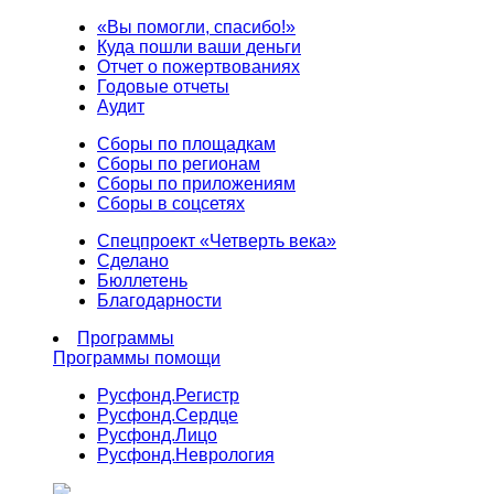
«Вы помогли, спасибо!»
Куда пошли ваши деньги
Отчет о пожертвованиях
Годовые отчеты
Аудит
Сборы по площадкам
Сборы по регионам
Сборы по приложениям
Сборы в соцсетях
Спецпроект «Четверть века»
Сделано
Бюллетень
Благодарности
Программы
Программы помощи
Русфонд.
Регистр
Русфонд.
Сердце
Русфонд.
Лицо
Русфонд.
Неврология