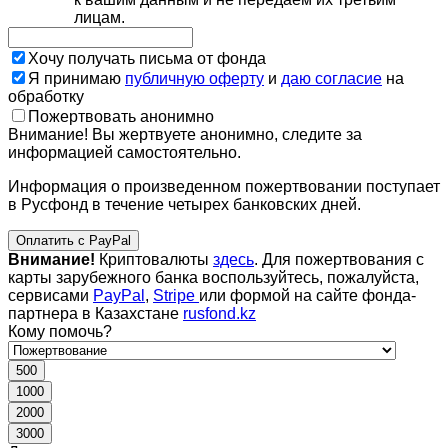
лицам.
Хочу получать письма от фонда
Я принимаю
публичную оферту
и
даю согласие
на
обработку
Пожертвовать анонимно
Внимание! Вы жертвуете анонимно, следите за
информацией самостоятельно.
Информация о произведенном пожертвовании поступает
в Русфонд в течение четырех банковских дней.
Оплатить с PayPal
Внимание!
Криптовалюты
здесь
. Для пожертвования с
карты зарубежного банка воспользуйтесь, пожалуйста,
сервисами
PayPal
,
Stripe
или формой на сайте фонда-
партнера в Казахстане
rusfond.kz
Кому помочь?
500
1000
2000
3000