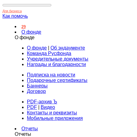
Для бизнеса
Как помочь
29
О фонде
О фонде
О фонде
|
Об эндаументе
Команда Русфонда
Учредительные документы
Награды и благодарности
Подписка на новости
Подарочные сертификаты
Баннеры
Договор
PDF-архив Ъ
PDF
|
Видео
Контакты и реквизиты
Мобильные приложения
Отчеты
Отчеты