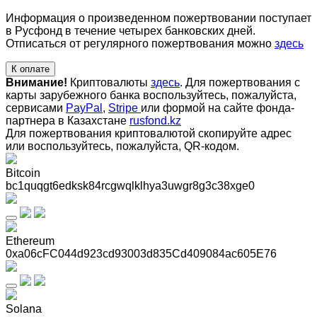
Информация о произведенном пожертвовании поступает
в Русфонд в течение четырех банковских дней.
Отписаться от регулярного пожертвования можно
здесь
К оплате
Внимание!
Криптовалюты
здесь
. Для пожертвования с
карты зарубежного банка воспользуйтесь, пожалуйста,
сервисами
PayPal
,
Stripe
или формой на сайте фонда-
партнера в Казахстане
rusfond.kz
Для пожертвования криптовалютой скопируйте адрес
или воспользуйтесь, пожалуйста, QR-кодом
.
Bitcoin
bc1quqgt6edksk84rcgwqlklhya3uwgr8g3c38xge0
Ethereum
0xa06cFC044d923cd93003d835Cd409084ac605E76
Solana