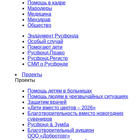
Помощь в кадре
Мародеры
Медицина
Минздрав
Общество
Эндаумент Русфонда
Особый случай
Помогают дети
Русфонд.Право
Русфонд.Регистр
СМИ о Русфонде
Проекты
Проекты
Помощь детям в больницах
Помощь людям в чрезвычайных ситуациях
Защитим врачей
«Дети вместо цветов – 2026»
Благотворительность вместо новогодних
сувениров
Русфонд & Зумба
Благотворительный аукцион
ООО «Доброторг»