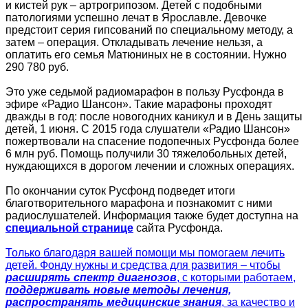
и кистей рук – артрогрипозом. Детей с подобными
патологиями успешно лечат в Ярославле. Девочке
предстоит серия гипсований по специальному методу, а
затем – операция. Откладывать лечение нельзя, а
оплатить его семья Матюниных не в состоянии. Нужно
290 780 руб.
Это уже седьмой радиомарафон в пользу Русфонда в
эфире «Радио Шансон». Такие марафоны проходят
дважды в год: после новогодних каникул и в День защиты
детей, 1 июня. С 2015 года слушатели «Радио Шансон»
пожертвовали на спасение подопечных Русфонда более
6 млн руб. Помощь получили 30 тяжелобольных детей,
нуждающихся в дорогом лечении и сложных операциях.
По окончании суток Русфонд подведет итоги
благотворительного марафона и познакомит с ними
радиослушателей. Информация также будет доступна на
специальной странице
сайта Русфонда.
Только благодаря вашей помощи мы помогаем лечить
детей. Фонду нужны и средства для развития – чтобы
расширять спектр диагнозов
, с которыми работаем,
поддерживать новые методы лечения,
распространять медицинские знания
, за качество и