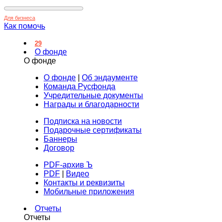
Для бизнеса
Как помочь
29
О фонде
О фонде
О фонде
|
Об эндаументе
Команда Русфонда
Учредительные документы
Награды и благодарности
Подписка на новости
Подарочные сертификаты
Баннеры
Договор
PDF-архив Ъ
PDF
|
Видео
Контакты и реквизиты
Мобильные приложения
Отчеты
Отчеты