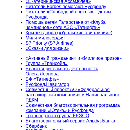
«Екатерининская Ассамблея»
Читатели Forbes помогают Русфонду
Читатели «Свободной прессы» – детям
Русфонда
Помощь детям Татарстана от «Клуба
чемпионов» сети АЗС «Татнефть»
Крылья добра («Уральские авиалинии»)
Мили милосердия
S7 Priority (S7 Airlines)
«Сказки для жизни»
«Активный гражданин» и «Миллион призов»
Группа «Трансойл»
Благотворительная деятельность
Олега Леонова
БФ «Татнефть»
Русфонд.Навигатор
Совместный проект АО «Федеральная
пассажирская компания» и Национального
РДКМ
Совместная благотворительная программа
компании «Ютека» и Русфонда
Транспортная группа FESCO
Благотворительный сервис Альфа-Банка
Сбербанк