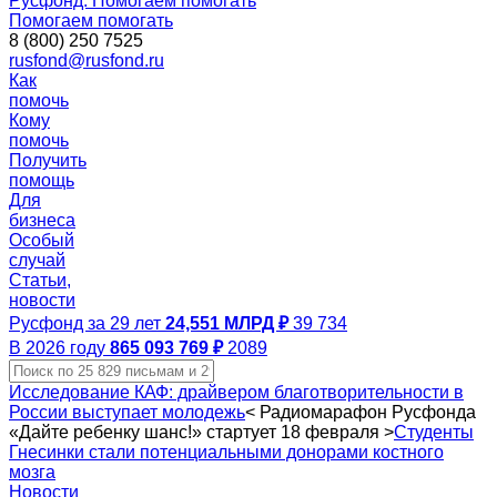
Русфонд. Помогаем помогать
Помогаем помогать
8 (800) 250 7525
rusfond@rusfond.ru
Как
помочь
Кому
помочь
Получить
помощь
Для
бизнеса
Особый
случай
Статьи,
новости
Русфонд за 29 лет
24,551 МЛРД ₽
39 734
В 2026 году
865 093 769 ₽
2089
Исследование КАФ: драйвером благотворительности в
России выступает молодежь
<
Радиомарафон Русфонда
«Дайте ребенку шанс!» стартует 18 февраля
>
Студенты
Гнесинки стали потенциальными донорами костного
мозга
Новости