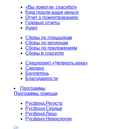
«Вы помогли, спасибо!»
Куда пошли ваши деньги
Отчет о пожертвованиях
Годовые отчеты
Аудит
Сборы по площадкам
Сборы по регионам
Сборы по приложениям
Сборы в соцсетях
Спецпроект «Четверть века»
Сделано
Бюллетень
Благодарности
Программы
Программы помощи
Русфонд.
Регистр
Русфонд.
Сердце
Русфонд.
Лицо
Русфонд.
Неврология