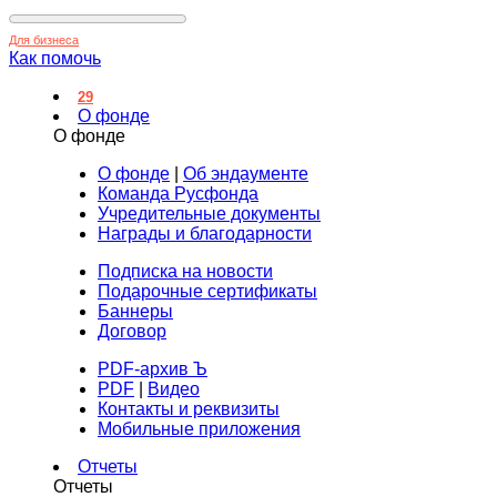
Для бизнеса
Как помочь
29
О фонде
О фонде
О фонде
|
Об эндаументе
Команда Русфонда
Учредительные документы
Награды и благодарности
Подписка на новости
Подарочные сертификаты
Баннеры
Договор
PDF-архив Ъ
PDF
|
Видео
Контакты и реквизиты
Мобильные приложения
Отчеты
Отчеты