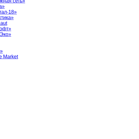
жная сеть»
а»
тал-18»
ктика»
aut
софт»
рЭко»
т»
e Market