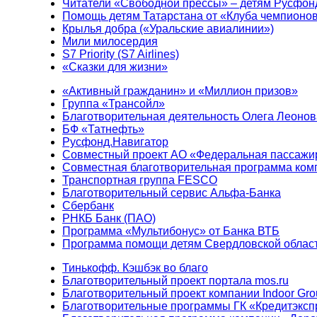
Читатели «Свободной прессы» – детям Русфон
Помощь детям Татарстана от «Клуба чемпионо
Крылья добра («Уральские авиалинии»)
Мили милосердия
S7 Priority (S7 Airlines)
«Сказки для жизни»
«Активный гражданин» и «Миллион призов»
Группа «Трансойл»
Благотворительная деятельность Олега Леонов
БФ «Татнефть»
Русфонд.Навигатор
Совместный проект АО «Федеральная пассажи
Совместная благотворительная программа ком
Транспортная группа FESCO
Благотворительный сервис Альфа-Банка
Сбербанк
РНКБ Банк (ПАО)
Программа «Мультибонус» от Банка ВТБ
Программа помощи детям Свердловской област
Тинькофф. Кэшбэк во благо
Благотворительный проект портала mos.ru
Благотворительный проект компании Indoor Gro
Благотворительные программы ГК «Кредитэксп