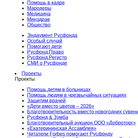
Помощь в кадре
Мародеры
Медицина
Минздрав
Общество
Эндаумент Русфонда
Особый случай
Помогают дети
Русфонд.Право
Русфонд.Регистр
СМИ о Русфонде
Проекты
Проекты
Помощь детям в больницах
Помощь людям в чрезвычайных ситуациях
Защитим врачей
«Дети вместо цветов – 2026»
Благотворительность вместо новогодних сувен
Русфонд & Зумба
Благотворительный аукцион ООО «Доброторг»
«Екатерининская Ассамблея»
Читатели Forbes помогают Русфонду