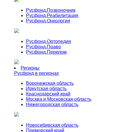
Русфонд.
Позвоночник
Русфонд.
Реабилитация
Русфонд.
Онкология
Русфонд.
Ортопедия
Русфонд.
Право
Русфонд.
Перелом
Регионы
Русфонд в регионах
Воронежская область
Иркутская область
Краснодарский край
Москва и Московская область
Нижегородская область
Новосибирская область
Приморский край