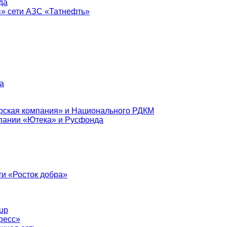
да
в» сети АЗС «Татнефть»
а
рская компания» и Национального РДКМ
пании «Ютека» и Русфонда
и «Росток добра»
up
ресс»