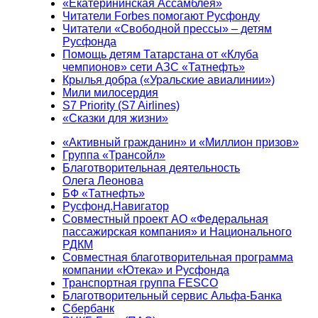
«Екатерининская Ассамблея»
Читатели Forbes помогают Русфонду
Читатели «Свободной прессы» – детям
Русфонда
Помощь детям Татарстана от «Клуба
чемпионов» сети АЗС «Татнефть»
Крылья добра («Уральские авиалинии»)
Мили милосердия
S7 Priority (S7 Airlines)
«Сказки для жизни»
«Активный гражданин» и «Миллион призов»
Группа «Трансойл»
Благотворительная деятельность
Олега Леонова
БФ «Татнефть»
Русфонд.Навигатор
Совместный проект АО «Федеральная
пассажирская компания» и Национального
РДКМ
Совместная благотворительная программа
компании «Ютека» и Русфонда
Транспортная группа FESCO
Благотворительный сервис Альфа-Банка
Сбербанк