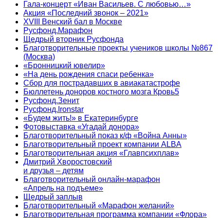
Гала-концерт «Иван Васильев. С любовью…»
Акция «Последний звонок – 2021»
XVIII Венский бал в Москве
Русфонд.Марафон
Щедрый вторник Русфонда
Благотворительные проекты учеников школы №867
(Москва)
«Бронницкий ювелир»
«На день рождения спаси ребенка»
Сбор для пострадавших в авиакатастрофе
Бюллетень доноров костного мозга Кровь5
Русфонд.Зенит
Русфонд.Ironstar
«Будем жить!» в Екатеринбурге
Фотовыставка «Угадай донора»
Благотворительный показ к/ф «Война Анны»
Благотворительный проект компании ALBA
Благотворительная акция «Главпсихплав»
Дмитрий Хворостовский
и друзья – детям
Благотворительный онлайн‑марафон
«Апрель на подъеме»
Щедрый заплыв
Благотворительный «Марафон желаний»
Благотворительная программа компании «Флора»