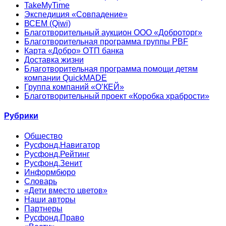
TakeMyTime
Экспедиция «Совпадение»
ВСЕМ (Qiwi)
Благотворительный аукцион ООО «Доброторг»
Благотворительная программа группы PBF
Карта «Добро» ОТП банка
Доставка жизни
Благотворительная программа помощи детям
компании QuickMADE
Группа компаний «О’КЕЙ»
Благотворительный проект «Коробка храбрости»
Рубрики
Общество
Русфонд.Навигатор
Русфонд.Рейтинг
Русфонд.Зенит
Информбюро
Словарь
«Дети вместо цветов»
Наши авторы
Партнеры
Русфонд.Право