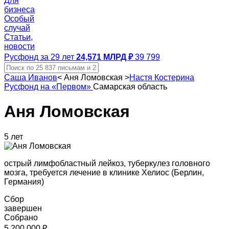
Для
бизнеса
Особый
случай
Статьи,
новости
Русфонд за 29 лет
24,571 МЛРД ₽
39 799
Саша Иванов
<
Аня Ломовская
>
Настя Костерина
Русфонд на «Первом»
Самарская область
Аня Ломовская
5 лет
острый лимфобластный лейкоз, туберкулез головного
мозга, требуется лечение в клинике Хелиос (Берлин,
Германия)
Сбор
завершен
Собрано
5 200 000 ₽