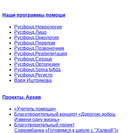
Наши программы помощи
Русфонд.Неврология
Русфонд.Лицо
Русфонд.Онкология
Русфонд.Перелом
Русфонд.Позвоночник
Русфонд.Реабилитация
Русфонд.Сердце
Русфонд.Ортопедия
Русфонд.Spina bifida
Русфонд.Регистр
Варя Иштрякова
Проекты. Архив
«Учитель помощи»
Благотворительный концерт «Дорогою добра.
Измени одну жизнь»
Благотворительный проект
Совкомбанка «Готовимся к школе с "Халвой"!»