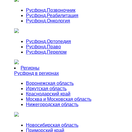
Русфонд.
Позвоночник
Русфонд.
Реабилитация
Русфонд.
Онкология
Русфонд.
Ортопедия
Русфонд.
Право
Русфонд.
Перелом
Регионы
Русфонд в регионах
Воронежская область
Иркутская область
Краснодарский край
Москва и Московская область
Нижегородская область
Новосибирская область
Приморский край