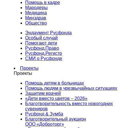
Помощь в кадре
Мародеры
Медицина
Минздрав
Общество
Эндаумент Русфонда
Особый случай
Помогают дети
Русфонд.Право
Русфонд.Регистр
СМИ о Русфонде
Проекты
Проекты
Помощь детям в больницах
Помощь людям в чрезвычайных ситуациях
Защитим врачей
«Дети вместо цветов – 2026»
Благотворительность вместо новогодних
сувениров
Русфонд & Зумба
Благотворительный аукцион
ООО «Доброторг»