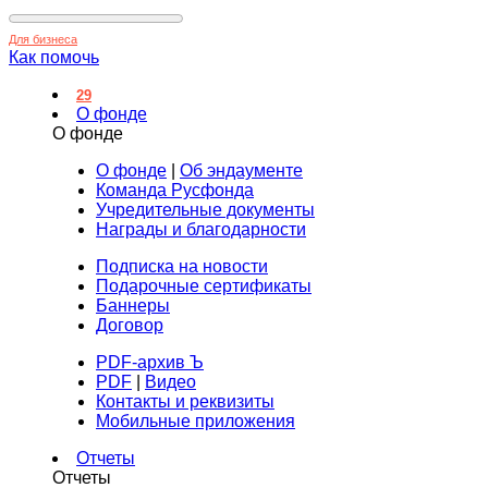
Для бизнеса
Как помочь
29
О фонде
О фонде
О фонде
|
Об эндаументе
Команда Русфонда
Учредительные документы
Награды и благодарности
Подписка на новости
Подарочные сертификаты
Баннеры
Договор
PDF-архив Ъ
PDF
|
Видео
Контакты и реквизиты
Мобильные приложения
Отчеты
Отчеты