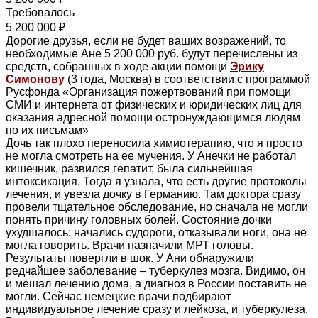
Требовалось
5 200 000 ₽
Дорогие друзья, если не будет ваших возражений, то
необходимые Ане 5 200 000 руб. будут перечислены из
средств, собранных в ходе акции помощи
Эрику
Симонову
(3 года, Москва) в соответствии с программой
Русфонда «Организация пожертвований при помощи
СМИ и интернета от физических и юридических лиц для
оказания адресной помощи остронуждающимся людям
по их письмам»
Дочь так плохо переносила химиотерапию, что я просто
не могла смотреть на ее мучения. У Анечки не работал
кишечник, развился гепатит, была сильнейшая
интоксикация. Тогда я узнала, что есть другие протоколы
лечения, и увезла дочку в Германию. Там доктора сразу
провели тщательное обследование, но сначала не могли
понять причину головных болей. Состояние дочки
ухудшалось: начались судороги, отказывали ноги, она не
могла говорить. Врачи назначили МРТ головы.
Результаты повергли в шок. У Ани обнаружили
редчайшее заболевание – туберкулез мозга. Видимо, он
и мешал лечению дома, а диагноз в России поставить не
могли. Сейчас немецкие врачи подбирают
индивидуальное лечение сразу и лейкоза, и туберкулеза.