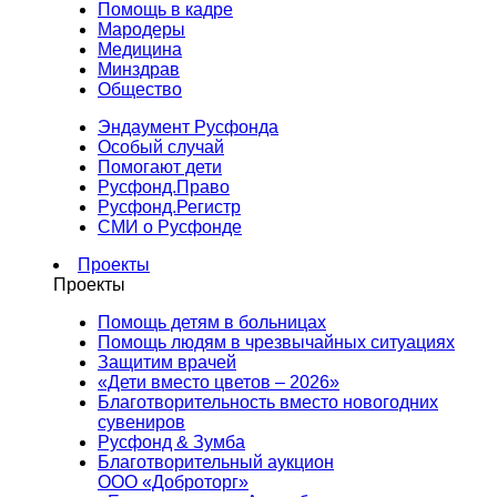
Помощь в кадре
Мародеры
Медицина
Минздрав
Общество
Эндаумент Русфонда
Особый случай
Помогают дети
Русфонд.Право
Русфонд.Регистр
СМИ о Русфонде
Проекты
Проекты
Помощь детям в больницах
Помощь людям в чрезвычайных ситуациях
Защитим врачей
«Дети вместо цветов – 2026»
Благотворительность вместо новогодних
сувениров
Русфонд & Зумба
Благотворительный аукцион
ООО «Доброторг»