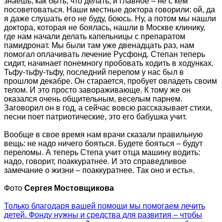
знаешь, как быть, что делать, и главное – не с кем
посоветоваться. Наши местные доктора говорили: ой, да
я даже слушать его не буду, боюсь. Ну, а потом мы нашли
доктора, которая не боялась, нашли в Москве клинику,
где нам начали делать капельницы с препаратом
памидронат. Мы были там уже двенадцать раз, нам
помогал оплачивать лечение Русфонд. Степан теперь
сидит, начинает понемногу пробовать ходить в ходунках.
Тьфу-тьфу-тьфу, последний перелом у нас был в
прошлом декабре. Он старается, пробует овладеть своим
телом. И это просто завораживающе. К тому же он
оказался очень общительным, веселым парнем.
Заговорил он в год, а сейчас вовсю рассказывает стихи,
песни поет патриотические, это его бабушка учит.
Вообще в свое время нам врачи сказали правильную
вещь: не надо ничего бояться. Будете бояться – будут
переломы. А теперь Степа учит отца машину водить:
надо, говорит, поаккуратнее. И это справедливое
замечание о жизни – поаккуратнее. Так оно и есть».
Фото
Сергея Мостовщикова
Только благодаря вашей помощи мы помогаем лечить
детей. Фонду нужны и средства для развития – чтобы