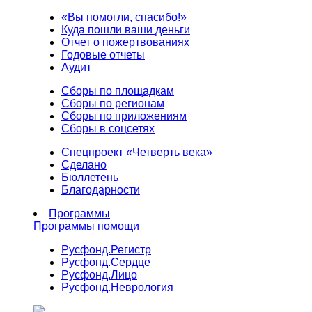
«Вы помогли, спасибо!»
Куда пошли ваши деньги
Отчет о пожертвованиях
Годовые отчеты
Аудит
Сборы по площадкам
Сборы по регионам
Сборы по приложениям
Сборы в соцсетях
Спецпроект «Четверть века»
Сделано
Бюллетень
Благодарности
Программы
Программы помощи
Русфонд.
Регистр
Русфонд.
Сердце
Русфонд.
Лицо
Русфонд.
Неврология