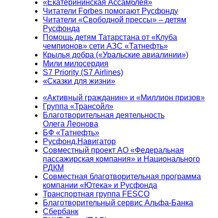
«Екатерининская Ассамблея»
Читатели Forbes помогают Русфонду
Читатели «Свободной прессы» – детям
Русфонда
Помощь детям Татарстана от «Клуба
чемпионов» сети АЗС «Татнефть»
Крылья добра («Уральские авиалинии»)
Мили милосердия
S7 Priority (S7 Airlines)
«Сказки для жизни»
«Активный гражданин» и «Миллион призов»
Группа «Трансойл»
Благотворительная деятельность
Олега Леонова
БФ «Татнефть»
Русфонд.Навигатор
Совместный проект АО «Федеральная
пассажирская компания» и Национального
РДКМ
Совместная благотворительная программа
компании «Ютека» и Русфонда
Транспортная группа FESCO
Благотворительный сервис Альфа-Банка
Сбербанк