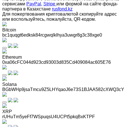
сервисами
PayPal
,
Stripe
или формой на сайте фонда-
партнера в Казахстане
rusfond.kz
Для пожертвования криптовалютой скопируйте адрес
или воспользуйтесь, пожалуйста, QR-кодом
.
Bitcoin
bc1quqgt6edksk84rcgwqlklhya3uwgr8g3c38xge0
Ethereum
0xa06cFC044d923cd93003d835Cd409084ac605E76
Solana
BGbWHp9jsaTmcu9Z5LHYqaoJ6e73S1BJAA582cXWQ3cY
XRP
rUHuTm5yeFf7WSpuqsU4UCPt5pkqBxKTPF