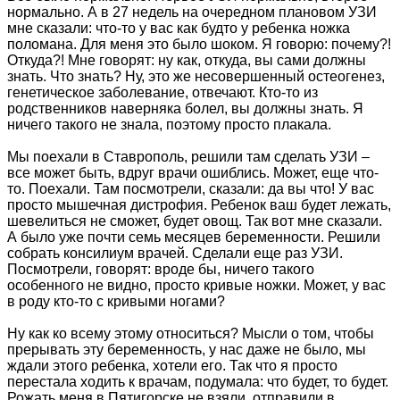
нормально. А в 27 недель на очередном плановом УЗИ
мне сказали: что-то у вас как будто у ребенка ножка
поломана. Для меня это было шоком. Я говорю: почему?!
Откуда?! Мне говорят: ну как, откуда, вы сами должны
знать. Что знать? Ну, это же несовершенный остеогенез,
генетическое заболевание, отвечают. Кто-то из
родственников наверняка болел, вы должны знать. Я
ничего такого не знала, поэтому просто плакала.
Мы поехали в Ставрополь, решили там сделать УЗИ –
все может быть, вдруг врачи ошиблись. Может, еще что-
то. Поехали. Там посмотрели, сказали: да вы что! У вас
просто мышечная дистрофия. Ребенок ваш будет лежать,
шевелиться не сможет, будет овощ. Так вот мне сказали.
А было уже почти семь месяцев беременности. Решили
собрать консилиум врачей. Сделали еще раз УЗИ.
Посмотрели, говорят: вроде бы, ничего такого
особенного не видно, просто кривые ножки. Может, у вас
в роду кто-то с кривыми ногами?
Ну как ко всему этому относиться? Мысли о том, чтобы
прерывать эту беременность, у нас даже не было, мы
ждали этого ребенка, хотели его. Так что я просто
перестала ходить к врачам, подумала: что будет, то будет.
Рожать меня в Пятигорске не взяли, отправили в