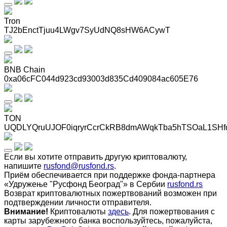
Tron
TJ2bEnctTjuu4LWgv7SyUdNQ8sHW6ACywT
BNB Chain
0xa06cFC044d923cd93003d835Cd409084ac605E76
TON
UQDLYQruUJOF0iqryrCcrCkRB8dmAWqkTba5hTSOaL1SHf
Если вы хотите отправить другую криптовалюту,
напишите
rusfond@rusfond.rs
.
Приём обеспечивается при поддержке фонда-партнера
«Удружење "Русфонд Београд"» в Сербии
rusfond.rs
Возврат криптовалютных пожертвований возможен при
подтверждении личности отправителя.
Внимание!
Криптовалюты
здесь
. Для пожертвования с
карты зарубежного банка воспользуйтесь, пожалуйста,