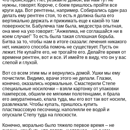
нужны, говорят. Короче, с боем пришлось пройти все
круги ада. Вот рентгены, например. Собирались один раз
делать ему рентген стоя, то есть я должна была его
вертикально держать и прижимать еще к какой-то там
поверхности. Бабулечка там была, медсестра опытная,
она мне на ухо говорит: "Анжелика, не соглашайся ни в
коем случае!" То есть была такая сплошная борьба.
Битва за то, чтобы нам в итоге сказали: лечения никакого
нет, никакого способа помочь не существует. Пусть он
лежит. Не купайте его, не трогайте его. Делайте время от
времени рентген, вот и все. И имейте в виду, что он у вас
слепой и глухой.
Вот со всем этим мы и вернулись домой. Ушки мы ему
почистили. Видимо, врачи этого не делали. Глазки,
конечно, оказались нормальные. Смастерили Степе
специальные носилочки – взяли картонку от упаковки
памперсов, обшили ее мягкими полотенцами, я брала
его аккуратненько, клала туда, мы его вот так вот носили,
развлекали. Чтобы купать, пришлось купить
пластмассовую песочницу, наполняли ее водой и
опускали Степу туда на плоскости.
Конечно, морально было тяжело первое время – не