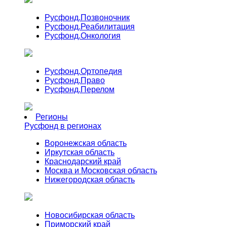
Русфонд.
Позвоночник
Русфонд.
Реабилитация
Русфонд.
Онкология
Русфонд.
Ортопедия
Русфонд.
Право
Русфонд.
Перелом
Регионы
Русфонд в регионах
Воронежская область
Иркутская область
Краснодарский край
Москва и Московская область
Нижегородская область
Новосибирская область
Приморский край