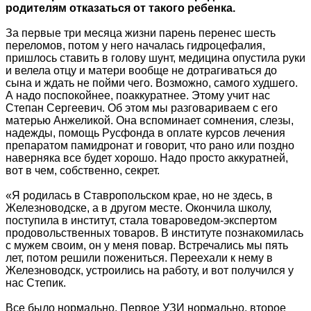
родителям отказаться от такого ребенка.
За первые три месяца жизни парень перенес шесть
переломов, потом у него началась гидроцефалия,
пришлось ставить в голову шунт, медицина опустила руки
и велела отцу и матери вообще не дотрагиваться до
сына и ждать не пойми чего. Возможно, самого худшего.
А надо поспокойнее, поаккуратнее. Этому учит нас
Степан Сергеевич. Об этом мы разговариваем с его
матерью Анжеликой. Она вспоминает сомнения, слезы,
надежды, помощь Русфонда в оплате курсов лечения
препаратом памидронат и говорит, что рано или поздно
наверняка все будет хорошо. Надо просто аккуратней,
вот в чем, собственно, секрет.
«Я родилась в Ставропольском крае, но не здесь, в
Железноводске, а в другом месте. Окончила школу,
поступила в институт, стала товароведом-экспертом
продовольственных товаров. В институте познакомилась
с мужем своим, он у меня повар. Встречались мы пять
лет, потом решили пожениться. Переехали к нему в
Железноводск, устроились на работу, и вот получился у
нас Степик.
Все было нормально. Первое УЗИ нормально, второе