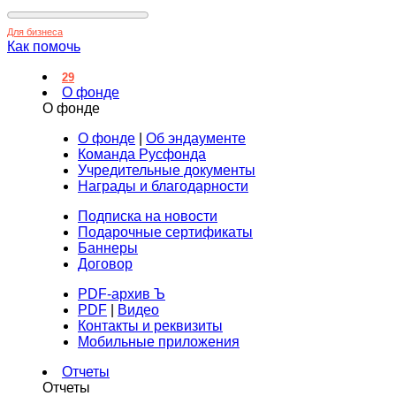
Для бизнеса
Как помочь
29
О фонде
О фонде
О фонде
|
Об эндаументе
Команда Русфонда
Учредительные документы
Награды и благодарности
Подписка на новости
Подарочные сертификаты
Баннеры
Договор
PDF-архив Ъ
PDF
|
Видео
Контакты и реквизиты
Мобильные приложения
Отчеты
Отчеты