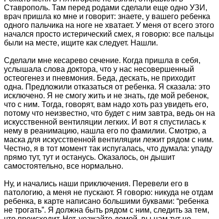
Ставрополь. Там перед родами сделали еще одно УЗИ,
врач пришла ко мне и говорит: знаете, у вашего ребенка
одного пальчика на ноге не хватает. У меня от всего этого
начался просто истерический смех, я говорю: все пальцы
были на месте, ищите как следует. Нашли.
Сделали мне кесарево сечение. Когда пришла в себя,
услышала слова доктора, что у нас несовершенный
остеогенез и пневмония. Беда, дескать, не приходит
одна. Предложили отказаться от ребенка. Я сказала: это
исключено. Я не смогу жить и не знать, где мой ребенок,
что с ним. Тогда, говорят, вам надо хоть раз увидеть его,
потому что неизвестно, что будет с ним завтра, ведь он на
искусственной вентиляции легких. И вот я спустилась к
нему в реанимацию, нашла его по фамилии. Смотрю, а
маска для искусственной вентиляции лежит рядом с ним.
Честно, я в тот момент так испугалась, что думала: упаду
прямо тут, тут и останусь. Оказалось, он дышит
самостоятельно, все нормально.
Ну, и начались наши приключения. Перевели его в
патологию, а меня не пускают. Я говорю: никуда не отдам
ребенка, в карте написано большими буквами: “ребенка
не трогать”. Я должна быть рядом с ним, следить за тем,
что происходит. Нет, уезжайте домой, вы нам тут не