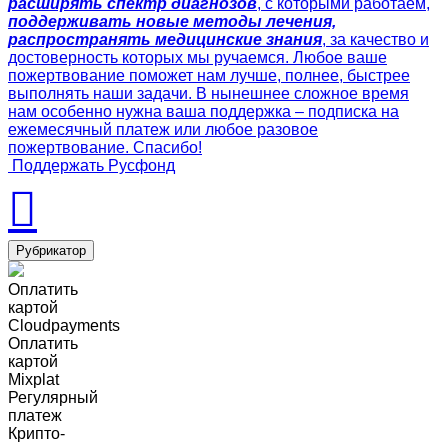
расширять спектр диагнозов
, с которыми работаем,
поддерживать новые методы лечения,
распространять медицинские знания
, за качество и
достоверность которых мы ручаемся. Любое ваше
пожертвование поможет нам лучше, полнее, быстрее
выполнять наши задачи. В нынешнее сложное время
нам особенно нужна ваша поддержка – подписка на
ежемесячный платеж или любое разовое
пожертвование. Спасибо!
Поддержать Русфонд
Рубрикатор
Оплатить
картой
Cloudpayments
Оплатить
картой
Mixplat
Регулярный
платеж
Крипто-