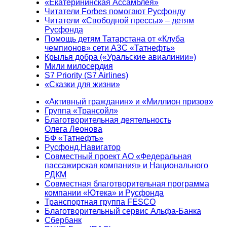
«Екатерининская Ассамблея»
Читатели Forbes помогают Русфонду
Читатели «Свободной прессы» – детям
Русфонда
Помощь детям Татарстана от «Клуба
чемпионов» сети АЗС «Татнефть»
Крылья добра («Уральские авиалинии»)
Мили милосердия
S7 Priority (S7 Airlines)
«Сказки для жизни»
«Активный гражданин» и «Миллион призов»
Группа «Трансойл»
Благотворительная деятельность
Олега Леонова
БФ «Татнефть»
Русфонд.Навигатор
Совместный проект АО «Федеральная
пассажирская компания» и Национального
РДКМ
Совместная благотворительная программа
компании «Ютека» и Русфонда
Транспортная группа FESCO
Благотворительный сервис Альфа-Банка
Сбербанк