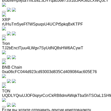
BGbWHp9jsaTmcu9Z5LHYqaoJ6e73S1BJAA582cXWQ3cY
XRP
rUHuTm5yeFf7WSpuqsU4UCPt5pkqBxKTPF
Tron
TJ2bEnctTjuu4LWgv7SyUdNQ8sHW6ACywT
BNB Chain
0xa06cFC044d923cd93003d835Cd409084ac605E76
TON
UQDLYQruUJOF0iqryrCcrCkRB8dmAWqkTba5hTSOaL1SHf
Если вы хотите отправить другую криптовалюту,