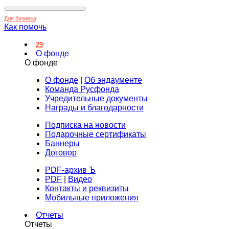
Для бизнеса
Как помочь
29
О фонде
О фонде
О фонде
|
Об эндаументе
Команда Русфонда
Учредительные документы
Награды и благодарности
Подписка на новости
Подарочные сертификаты
Баннеры
Договор
PDF-архив Ъ
PDF
|
Видео
Контакты и реквизиты
Мобильные приложения
Отчеты
Отчеты