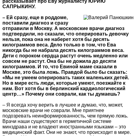
рассказывает про Еву журналисту ЮРИЮ
САПРЫКИНУ.
– Ей сразу, еще в роддоме,
поставили диагноз и сразу
отправили в Москву. А московские врачи диагноз
подтвердили, но сказали, что оперировать девочку
нельзя, пока она не наберет хотя бы десять
килограммов веса. Дело только в том, что Ева
никогда бы не набрала десять килограммов веса.
Дети с пороком сердца растут очень медленно или
совсем не растут. Она бы не дожила до десяти
килограммов. И то, что Евиной маме сказали в
Москве, это была ложь. Правдой было бы сказать:
«Мы не умеем оперировать таких маленьких детей.
Но в мире есть люди, которые умеют, поезжайте к
ним. Вот хотя бы в берлинский кардиологический
центр…» Почему они соврали, как ты думаешь?
– Я всегда хочу верить в лучшее и думаю, что, может,
московские врачи не соврали. Мне приятнее
подозревать неинформированность, чем прямую ложь.
Врачи наши существуют в герметичной системе
минздрава и не владеют иностранными языками – это
медицинский факт. Они не знают, что происходит в мире.