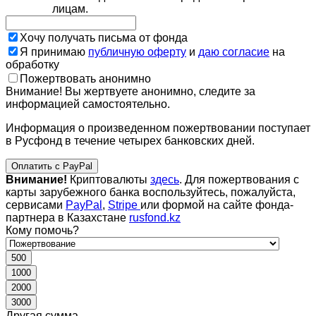
лицам.
Хочу получать письма от фонда
Я принимаю
публичную оферту
и
даю согласие
на
обработку
Пожертвовать анонимно
Внимание! Вы жертвуете анонимно, следите за
информацией самостоятельно.
Информация о произведенном пожертвовании поступает
в Русфонд в течение четырех банковских дней.
Оплатить с PayPal
Внимание!
Криптовалюты
здесь
. Для пожертвования с
карты зарубежного банка воспользуйтесь, пожалуйста,
сервисами
PayPal
,
Stripe
или формой на сайте фонда-
партнера в Казахстане
rusfond.kz
Кому помочь?
500
1000
2000
3000
Другая сумма