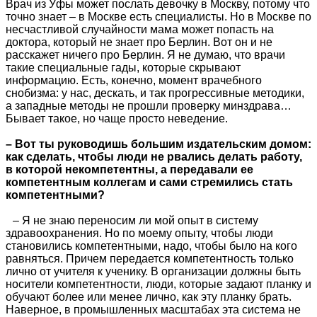
Врач из Уфы может послать девочку в Москву, потому что
точно знает – в Москве есть специалисты. Но в Москве по
несчастливой случайности мама может попасть на
доктора, который не знает про Берлин. Вот он и не
расскажет ничего про Берлин. Я не думаю, что врачи
такие специальные гады, которые скрывают
информацию. Есть, конечно, момент врачебного
снобизма: у нас, дескать, и так прогрессивные методики,
а западные методы не прошли проверку минздрава…
Бывает такое, но чаще просто неведение.
– Вот ты руководишь большим издательским домом:
как сделать, чтобы люди не рвались делать работу,
в которой некомпетентны, а передавали ее
компетентным коллегам и сами стремились стать
компетентными?
– Я не знаю переносим ли мой опыт в систему
здравоохранения. Но по моему опыту, чтобы люди
становились компетентными, надо, чтобы было на кого
равняться. Причем передается компетентность только
лично от учителя к ученику. В организации должны быть
носители компетентности, люди, которые задают планку и
обучают более или менее лично, как эту планку брать.
Наверное, в промышленных масштабах эта система не