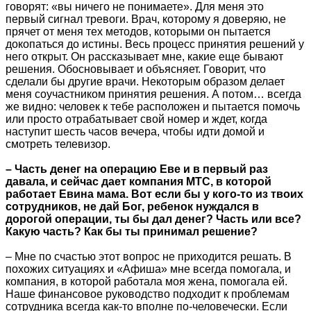
говорят: «вы ничего не понимаете». Для меня это
первый сигнал тревоги. Врач, которому я доверяю, не
прячет от меня тех методов, которыми он пытается
докопаться до истины. Весь процесс принятия решений у
него открыт. Он рассказывает мне, какие еще бывают
решения. Обосновывает и объясняет. Говорит, что
сделали бы другие врачи. Некоторым образом делает
меня соучастником принятия решения. А потом… всегда
же видно: человек к тебе расположен и пытается помочь
или просто отрабатывает свой номер и ждет, когда
наступит шесть часов вечера, чтобы идти домой и
смотреть телевизор.
– Часть денег на операцию Еве и в первый раз
давала, и сейчас дает компания МТС, в которой
работает Евина мама. Вот если бы у кого-то из твоих
сотрудников, не дай Бог, ребенок нуждался в
дорогой операции, ты бы дал денег? Часть или все?
Какую часть? Как бы ты принимал решение?
– Мне по счастью этот вопрос не приходится решать. В
похожих ситуациях и «Афиша» мне всегда помогала, и
компания, в которой работала моя жена, помогала ей.
Наше финансовое руководство подходит к проблемам
сотрудника всегда как-то вполне по-человечески. Если