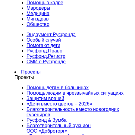
Помощь в кадре
Мародеры
Медицина
Минздрав
Общество
Эндаумент Русфонда
Особый случай
Помогают дети
Русфонд.Право
Русфонд.Регистр
СМИ о Русфонде
Проекты
Проекты
Помощь детям в больницах
Помощь людям в чрезвычайных ситуациях
Защитим врачей
«Дети вместо цветов – 2026»
Благотворительность вместо новогодних
сувениров
Русфонд & Зумба
Благотворительный аукцион
ООО «Доброторг»