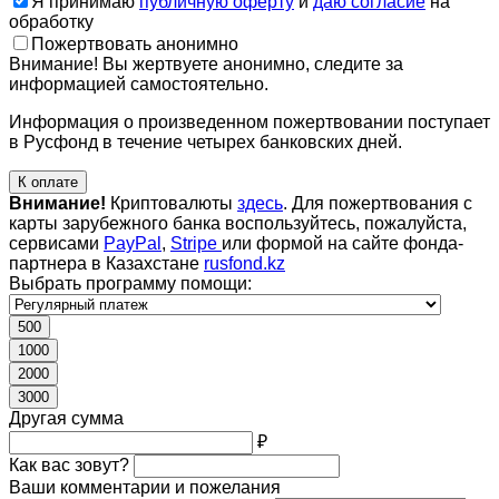
Я принимаю
публичную оферту
и
даю согласие
на
обработку
Пожертвовать анонимно
Внимание! Вы жертвуете анонимно, следите за
информацией самостоятельно.
Информация о произведенном пожертвовании поступает
в Русфонд в течение четырех банковских дней.
К оплате
Внимание!
Криптовалюты
здесь
. Для пожертвования с
карты зарубежного банка воспользуйтесь, пожалуйста,
сервисами
PayPal
,
Stripe
или формой на сайте фонда-
партнера в Казахстане
rusfond.kz
Выбрать программу помощи:
500
1000
2000
3000
Другая сумма
₽
Как вас зовут?
Ваши комментарии и пожелания