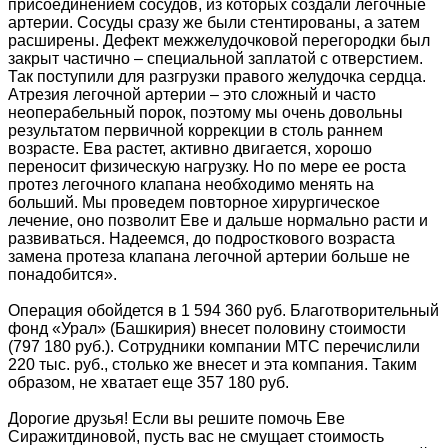
присоединением сосудов, из которых создали легочные
артерии. Сосуды сразу же были стентированы, а затем
расширены. Дефект межжелудочковой перегородки был
закрыт частично – специальной заплатой с отверстием.
Так поступили для разгрузки правого желудочка сердца.
Атрезия легочной артерии – это сложный и часто
неоперабельный порок, поэтому мы очень довольны
результатом первичной коррекции в столь раннем
возрасте. Ева растет, активно двигается, хорошо
переносит физическую нагрузку. Но по мере ее роста
протез легочного клапана необходимо менять на
больший. Мы проведем повторное хирургическое
лечение, оно позволит Еве и дальше нормально расти и
развиваться. Надеемся, до подросткового возраста
замена протеза клапана легочной артерии больше не
понадобится».
Операция обойдется в 1 594 360 руб. Благотворительный
фонд «Урал» (Башкирия) внесет половину стоимости
(797 180 руб.). Сотрудники компании МТС перечислили
220 тыс. руб., столько же внесет и эта компания. Таким
образом, не хватает еще 357 180 руб.
Дорогие друзья! Если вы решите помочь Еве
Сиражитдиновой, пусть вас не смущает стоимость