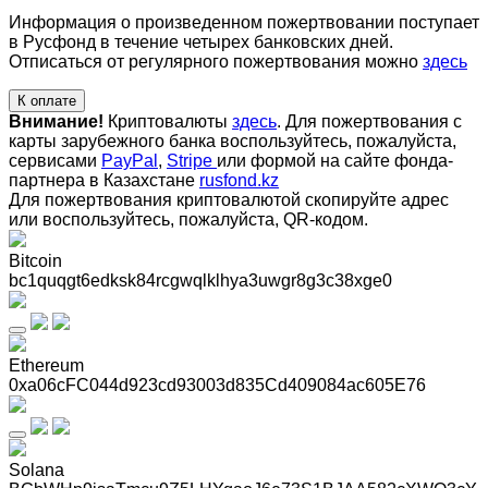
Информация о произведенном пожертвовании поступает
в Русфонд в течение четырех банковских дней.
Отписаться от регулярного пожертвования можно
здесь
К оплате
Внимание!
Криптовалюты
здесь
. Для пожертвования с
карты зарубежного банка воспользуйтесь, пожалуйста,
сервисами
PayPal
,
Stripe
или формой на сайте фонда-
партнера в Казахстане
rusfond.kz
Для пожертвования криптовалютой скопируйте адрес
или воспользуйтесь, пожалуйста, QR-кодом
.
Bitcoin
bc1quqgt6edksk84rcgwqlklhya3uwgr8g3c38xge0
Ethereum
0xa06cFC044d923cd93003d835Cd409084ac605E76
Solana