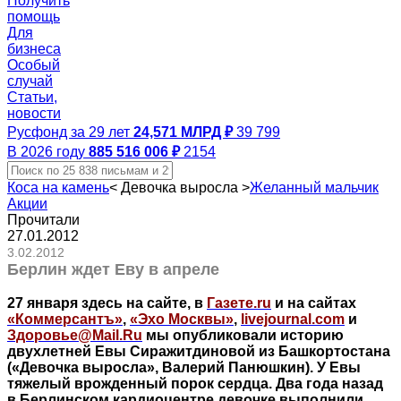
Получить
помощь
Для
бизнеса
Особый
случай
Статьи,
новости
Русфонд за 29 лет
24,571 МЛРД ₽
39 799
В 2026 году
885 516 006 ₽
2154
Коса на камень
<
Девочка выросла
>
Желанный мальчик
Акции
Прочитали
27.01.2012
3.02.2012
Берлин ждет Еву в апреле
27 января здесь на сайте, в
Газете.ru
и на сайтах
«Коммерсантъ»
,
«Эхо Москвы»
,
livejournal.com
и
Здоровье@Mail.Ru
мы опубликовали историю
двухлетней Евы Сиражитдиновой из Башкортостана
(«Девочка выросла», Валерий Панюшкин). У Евы
тяжелый врожденный порок сердца. Два года назад
в Берлинском кардиоцентре девочке выполнили