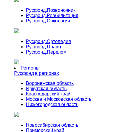
Русфонд.
Позвоночник
Русфонд.
Реабилитация
Русфонд.
Онкология
Русфонд.
Ортопедия
Русфонд.
Право
Русфонд.
Перелом
Регионы
Русфонд в регионах
Воронежская область
Иркутская область
Краснодарский край
Москва и Московская область
Нижегородская область
Новосибирская область
Приморский край