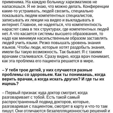
применима. На каждую больницу харизматиков не
напасешься. Я не знаю, что можно делать. Конференции
какие-то устраивать, людей свозить, специально
показывать людям компетентных специалистов,
записывать их лекции на видео и выкладывать в
интернет. Главное, не надеяться, что компетентность
нарастет сама в тех структурах, где компетентных людей
нет. А что касается системы высшего образования, то
надо как минимум насильственным образом заставлять
людей учить языки. Резко повышать уровень знания
языков. Чтобы люди, которые хотят раздобыть знания,
имели бы такую возможность. Так бывает. Я с такими
врачами сталкивался. Сразу видно, когда врач понимает,
как эта проблема его пациента решается в мире.
– У тебя трое детей, у них случаются разные
проблемы со здоровьем. Как ты понимаешь, когда
верить врачам, а когда искать других? И где ты их
ищешь?
– Первый признак: куда доктор смотрит, когда
разговаривает с тобой. Есть такой самый
распространенный подвид докторов, которые,
разговаривая с пациентом, смотрят в карту и что-то там
пишут. Они отличаются безапелляционностью решений и