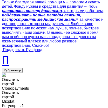
Только благодаря вашей помощи мы помогаем лечить
детей. Фонду нужны и средства для развития – чтобы
расширять спектр диагнозов
, с которыми работаем,
поддерживать новые методы лечения,
распространять медицинские знания
, за качество и
достоверность которых мы ручаемся. Любое ваше
пожертвование поможет нам лучше, полнее, быстрее
выполнять наши задачи. В нынешнее сложное время
нам особенно нужна ваша поддержка – подписка на
ежемесячный платеж или любое разовое
пожертвование. Спасибо!
Поддержать Русфонд
Рубрикатор
Оплатить
картой
Cloudpayments
Оплатить
картой
Mixplat
Регулярный