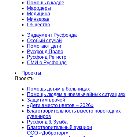
Помощь в кадре
Мародеры
Медицина
Минздрав
Общество
Эндаумент Русфонда
Особый случай
Помогают дети
Русфонд.Право
Русфонд.Регистр
СМИ о Русфонде
Проекты
Проекты
Помощь детям в больницах
Помощь людям в чрезвычайных ситуациях
Защитим врачей
«Дети вместо цветов – 2026»
Благотворительность вместо новогодних
сувениров
Русфонд & Зумба
Благотворительный аукцион
ООО «Доброторг»