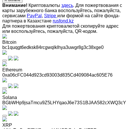
Внимание!
Криптовалюты
здесь
. Для пожертвования с
карты зарубежного банка воспользуйтесь, пожалуйста,
сервисами
PayPal
,
Stripe
или формой на сайте фонда-
партнера в Казахстане
rusfond.kz
Для пожертвования криптовалютой скопируйте адрес
или воспользуйтесь, пожалуйста, QR-кодом
.
Bitcoin
bc1quqgt6edksk84rcgwqlklhya3uwgr8g3c38xge0
Ethereum
0xa06cFC044d923cd93003d835Cd409084ac605E76
Solana
BGbWHp9jsaTmcu9Z5LHYqaoJ6e73S1BJAA582cXWQ3cY
XRP