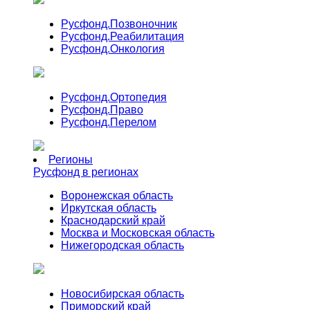
Русфонд.
Позвоночник
Русфонд.
Реабилитация
Русфонд.
Онкология
Русфонд.
Ортопедия
Русфонд.
Право
Русфонд.
Перелом
Регионы
Русфонд в регионах
Воронежская область
Иркутская область
Краснодарский край
Москва и Московская область
Нижегородская область
Новосибирская область
Приморский край