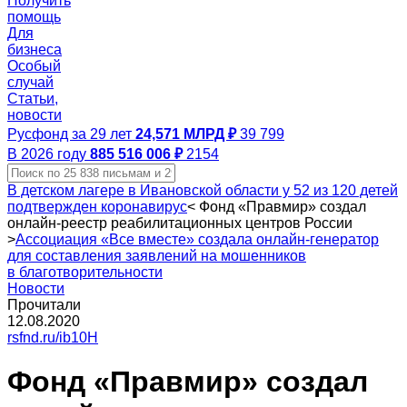
Получить
помощь
Для
бизнеса
Особый
случай
Статьи,
новости
Русфонд за 29 лет
24,571 МЛРД ₽
39 799
В 2026 году
885 516 006 ₽
2154
В детском лагере в Ивановской области у 52 из 120 детей
подтвержден коронавирус
<
Фонд «Правмир» создал
онлайн‑реестр реабилитационных центров России
>
Ассоциация «Все вместе» создала онлайн‑генератор
для составления заявлений на мошенников
в благотворительности
Новости
Прочитали
12.08.2020
rsfnd.ru/ib10H
Фонд «Правмир» создал