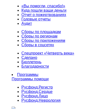
«Вы помогли, спасибо!»
Куда пошли ваши деньги
Отчет о пожертвованиях
Годовые отчеты
Аудит
Сборы по площадкам
Сборы по регионам
Сборы по приложениям
Сборы в соцсетях
Спецпроект «Четверть века»
Сделано
Бюллетень
Благодарности
Программы
Программы помощи
Русфонд.
Регистр
Русфонд.
Сердце
Русфонд.
Лицо
Русфонд.
Неврология