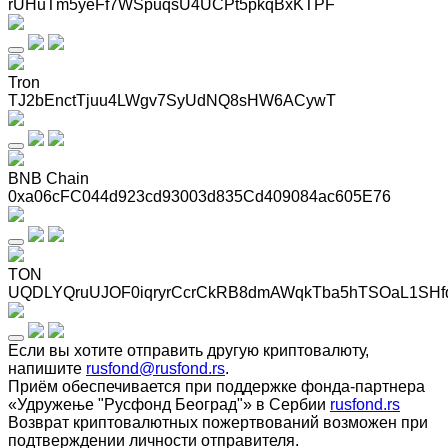
rUHuTm5yeFf7WSpuqsU4UCPt5pkqBxKTPF
Tron
TJ2bEnctTjuu4LWgv7SyUdNQ8sHW6ACywT
BNB Chain
0xa06cFC044d923cd93003d835Cd409084ac605E76
TON
UQDLYQruUJOF0iqryrCcrCkRB8dmAWqkTba5hTSOaL1SHf
Если вы хотите отправить другую криптовалюту,
напишите
rusfond@rusfond.rs
.
Приём обеспечивается при поддержке фонда-партнера
«Удружење "Русфонд Београд"» в Сербии
rusfond.rs
Возврат криптовалютных пожертвований возможен при
подтверждении личности отправителя.