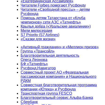
«Екатерининская Ассамблея»
Читатели Forbes помогают Русфонду
Читатели «Свободной прессы» – детям
Русфонда
Помощь детям Татарстана от «Клуба
чемпионов» сети АЗС «Татнефть»
Крылья добра («Уральские авиалинии»)
Мили милосердия
S7 Priority (S7 Airlines)
«Сказки для жизни»
«Активный гражданин» и «Миллион призов»
Группа «Трансойл»
Благотворительная деятельность
Олега Леонова
БФ «Татнефть»
Русфонд.Навигатор
Совместный проект АО «Федеральная
пассажирская компания» и Национального
РДКМ
Совместная благотворительная программа
компании «Ютека» и Русфонда
Транспортная группа FESCO
Благотворительный сервис Альфа-Банка
Сбербанк