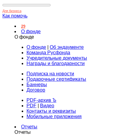
Для бизнеса
Как помочь
29
О фонде
О фонде
О фонде
|
Об эндаументе
Команда Русфонда
Учредительные документы
Награды и благодарности
Подписка на новости
Подарочные сертификаты
Баннеры
Договор
PDF-архив Ъ
PDF
|
Видео
Контакты и реквизиты
Мобильные приложения
Отчеты
Отчеты