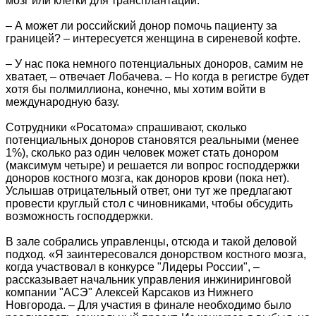
мозг или клетки для трансплантации.
– А может ли российский донор помочь пациенту за
границей? – интересуется женщина в сиреневой кофте.
– У нас пока немного потенциальных доноров, самим не
хватает, – отвечает Лобачева. – Но когда в регистре будет
хотя бы полмиллиона, конечно, мы хотим войти в
международную базу.
Сотрудники «Росатома» спрашивают, сколько
потенциальных доноров становятся реальными (менее
1%), сколько раз один человек может стать донором
(максимум четыре) и решается ли вопрос господдержки
доноров костного мозга, как доноров крови (пока нет).
Услышав отрицательный ответ, они тут же предлагают
провести круглый стол с чиновниками, чтобы обсудить
возможность господдержки.
В зале собрались управленцы, отсюда и такой деловой
подход. «Я заинтересовался донорством костного мозга,
когда участвовал в конкурсе "Лидеры России", –
рассказывает начальник управления инжиниринговой
компании "АСЭ" Алексей Карсаков из Нижнего
Новгорода. – Для участия в финале необходимо было