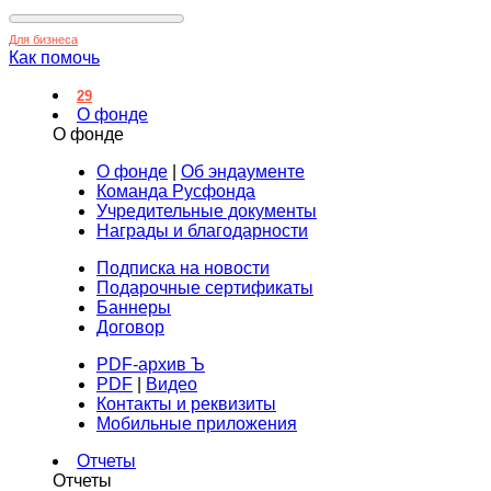
Для бизнеса
Как помочь
29
О фонде
О фонде
О фонде
|
Об эндаументе
Команда Русфонда
Учредительные документы
Награды и благодарности
Подписка на новости
Подарочные сертификаты
Баннеры
Договор
PDF-архив Ъ
PDF
|
Видео
Контакты и реквизиты
Мобильные приложения
Отчеты
Отчеты