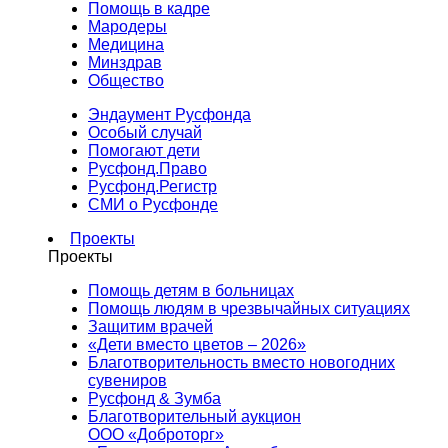
Помощь в кадре
Мародеры
Медицина
Минздрав
Общество
Эндаумент Русфонда
Особый случай
Помогают дети
Русфонд.Право
Русфонд.Регистр
СМИ о Русфонде
Проекты
Проекты
Помощь детям в больницах
Помощь людям в чрезвычайных ситуациях
Защитим врачей
«Дети вместо цветов – 2026»
Благотворительность вместо новогодних
сувениров
Русфонд & Зумба
Благотворительный аукцион
ООО «Доброторг»