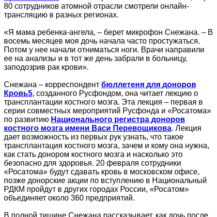
80 сотрудников атомной отрасли смотрели онлайн-
трансляцию в разных регионах.
«Я мама ребенка-ангела, – берет микрофон Снежана. – В
восемь месяцев моя дочь начала часто простужаться.
Потом у нее начали отниматься ноги. Врачи направили
ее на анализы и в тот же день забрали в больницу,
заподозрив рак крови».
Снежана – корреспондент
бюллетеня для доноров
Кровь5
, созданного Русфондом, она читает лекцию о
трансплантации костного мозга. Эта лекция – первая в
серии совместных мероприятий Русфонда и «Росатома»
по развитию
Национального регистра доноров
костного мозга имени Васи Перевощикова
. Лекция
дает возможность из первых рук узнать, что такое
трансплантация костного мозга, зачем и кому она нужна,
как стать донором костного мозга и насколько это
безопасно для здоровья. 20 февраля сотрудники
«Росатома» будут сдавать кровь в московском офисе,
позже донорские акции по вступлению в Национальный
РДКМ пройдут в других городах России, «Росатом»
объединяет около 360 предприятий.
В полной тишине Снежана рассказывает, как дочь после