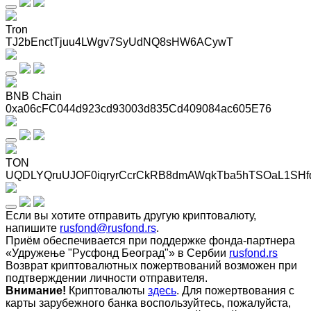
Tron
TJ2bEnctTjuu4LWgv7SyUdNQ8sHW6ACywT
BNB Chain
0xa06cFC044d923cd93003d835Cd409084ac605E76
TON
UQDLYQruUJOF0iqryrCcrCkRB8dmAWqkTba5hTSOaL1SHf
Если вы хотите отправить другую криптовалюту,
напишите
rusfond@rusfond.rs
.
Приём обеспечивается при поддержке фонда-партнера
«Удружење "Русфонд Београд"» в Сербии
rusfond.rs
Возврат криптовалютных пожертвований возможен при
подтверждении личности отправителя.
Внимание!
Криптовалюты
здесь
. Для пожертвования с
карты зарубежного банка воспользуйтесь, пожалуйста,