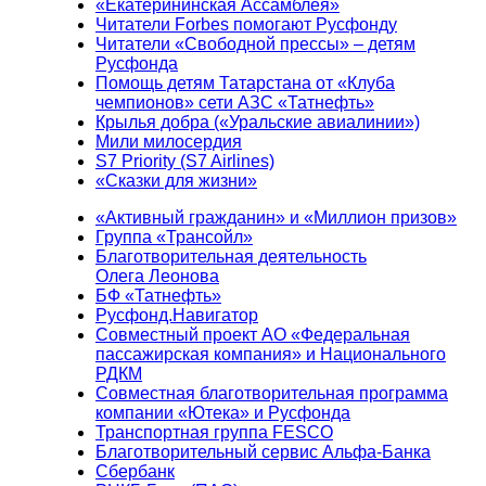
«Екатерининская Ассамблея»
Читатели Forbes помогают Русфонду
Читатели «Свободной прессы» – детям
Русфонда
Помощь детям Татарстана от «Клуба
чемпионов» сети АЗС «Татнефть»
Крылья добра («Уральские авиалинии»)
Мили милосердия
S7 Priority (S7 Airlines)
«Сказки для жизни»
«Активный гражданин» и «Миллион призов»
Группа «Трансойл»
Благотворительная деятельность
Олега Леонова
БФ «Татнефть»
Русфонд.Навигатор
Совместный проект АО «Федеральная
пассажирская компания» и Национального
РДКМ
Совместная благотворительная программа
компании «Ютека» и Русфонда
Транспортная группа FESCO
Благотворительный сервис Альфа-Банка
Сбербанк