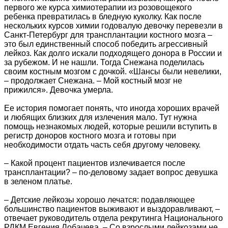
первого же курса химиотерапии из розовощекого
ребенка превратилась в бледную куколку. Как после
нескольких курсов химии годовалую девочку перевезли в
Санкт-Петербург для трансплантации костного мозга –
это был единственный способ победить агрессивный
лейкоз. Как долго искали подходящего донора в России и
за рубежом. И не нашли. Тогда Снежана поделилась
своим костным мозгом с дочкой. «Шансы были невелики,
– продолжает Снежана. – Мой костный мозг не
прижился». Девочка умерла.
Ее история помогает понять, что иногда хороших врачей
и любящих близких для излечения мало. Тут нужна
помощь незнакомых людей, которые решили вступить в
регистр доноров костного мозга и готовы при
необходимости отдать часть себя другому человеку.
– Какой процент пациентов излечивается после
трансплантации? – по-деловому задает вопрос девушка
в зеленом платье.
– Детские лейкозы хорошо лечатся: подавляющее
большинство пациентов выживают и выздоравливают, –
отвечает руководитель отдела рекрутинга Национального
РДКМ Евгения Лобачева. – Со взрослыми лейкозами не