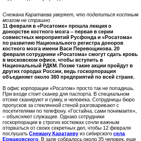
Снежана Каратаева уверяет, что поделиться костным
мозгом не страшно
11 февраля в «Росатоме» прошла лекция о
донорстве костного мозга – первая в серии
совместных мероприятий Русфонда и «Росатома»
по развитию Национального регистра доноров
костного мозга имени Васи Перевощикова. 20
февраля сотрудники «Росатома» смогут сдать кровь
в московском офисе, чтобы вступить в
Национальный РДКМ. Позже такие акции пройдут в
других городах России, ведь госкорпорация
объединяет около 360 предприятий по всей стране.
В офис корпорации «Росатом» просто так не попадешь.
При входе стоит сканер для паспорта. В специальном
отсеке сканируют и сумку, и человека. Сотрудницы бюро
пропусков за стеклянной стеной разговаривают с
посетителями по телефону. «Гостайна, сами понимаете»,
– объясняют служащие. Однако сотрудники
госкорпорации в строгих костюмах сочли важным
оторваться от своих секретных дел, чтобы 12 февраля
послушать
Снежану Каратаеву
из сибирского
села
Ермаковского
. В зале собралось около 35 человек, еще