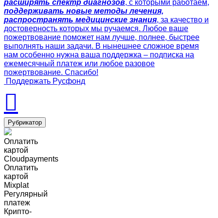
расширять спектр диагнозов
, с которыми работаем,
поддерживать новые методы лечения,
распространять медицинские знания
, за качество и
достоверность которых мы ручаемся. Любое ваше
пожертвование поможет нам лучше, полнее, быстрее
выполнять наши задачи. В нынешнее сложное время
нам особенно нужна ваша поддержка – подписка на
ежемесячный платеж или любое разовое
пожертвование. Спасибо!
Поддержать Русфонд
Рубрикатор
Оплатить
картой
Cloudpayments
Оплатить
картой
Mixplat
Регулярный
платеж
Крипто-