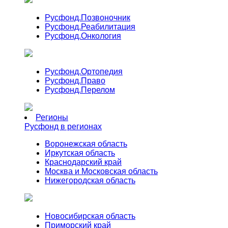
Русфонд.
Позвоночник
Русфонд.
Реабилитация
Русфонд.
Онкология
Русфонд.
Ортопедия
Русфонд.
Право
Русфонд.
Перелом
Регионы
Русфонд в регионах
Воронежская область
Иркутская область
Краснодарский край
Москва и Московская область
Нижегородская область
Новосибирская область
Приморский край