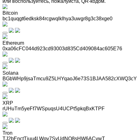
или воспользуйтесь, пожалуйста, QR-кодом
.
Bitcoin
bc1quqgt6edksk84rcgwqlklhya3uwgr8g3c38xge0
Ethereum
0xa06cFC044d923cd93003d835Cd409084ac605E76
Solana
BGbWHp9jsaTmcu9Z5LHYqaoJ6e73S1BJAA582cXWQ3cY
XRP
rUHuTm5yeFf7WSpuqsU4UCPt5pkqBxKTPF
Tron
TJ2bEnctTjuu4LWgv7SyUdNQ8sHW6ACywT