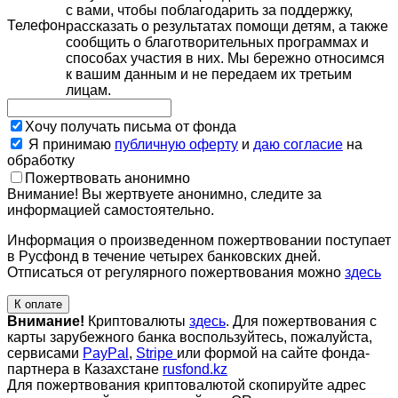
с вами, чтобы поблагодарить за поддержку,
Телефон
рассказать о результатах помощи детям, а также
сообщить о благотворительных программах и
способах участия в них. Мы бережно относимся
к вашим данным и не передаем их третьим
лицам.
Хочу получать письма от фонда
Я принимаю
публичную оферту
и
даю согласие
на
обработку
Пожертвовать анонимно
Внимание! Вы жертвуете анонимно, следите за
информацией самостоятельно.
Информация о произведенном пожертвовании поступает
в Русфонд в течение четырех банковских дней.
Отписаться от регулярного пожертвования можно
здесь
К оплате
Внимание!
Криптовалюты
здесь
. Для пожертвования с
карты зарубежного банка воспользуйтесь, пожалуйста,
сервисами
PayPal
,
Stripe
или формой на сайте фонда-
партнера в Казахстане
rusfond.kz
Для пожертвования криптовалютой скопируйте адрес