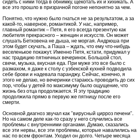
сидеть с ними тогда в обнимку, щекотать их и хихикать. А
все это прошло в призрачной погоне непонятно за чем.
Понятно, что нужно было гнаться не за результатом, а за
какой-то, наверное, романтикой. У нас, например,
главный романтик – Петя, я его всегда презентую как
любителя прекрасного – женщин и искусств. Он может
слушать Бетховена не дыша, не моргая. Андрюша при
этом будет скучать, а Паша – ждать, что ему что-нибудь
веселенькое покажут. Именно Петя, кстати, придумал у
нас традицию пятничных вечеринок. Большой стол,
свечи, музыка, вкусная еда. При муже это все было с
размахом, я даже к столу с узбекской кухней подводила
себе брови и надевала паранджу. Сейчас, конечно, я
этого не делаю, но вечеринки стараюсь проводить до сих
пор, чтобы у детей по максимуму было ощущение, что
жизнь без отца продолжается. Я эту традицию
продолжила прямо в первую же пятницу после его
смерти.
Основной диагноз звучал как "вирусный цирроз печени".
Но на самом деле как-то сразу у него случились все
проблемы с внутренними органами. Думаю, сказались
все эти нервы, все эти проблемы, которые навалились на
нас по всем фронтам. Уходил он долго. Четыре месяца