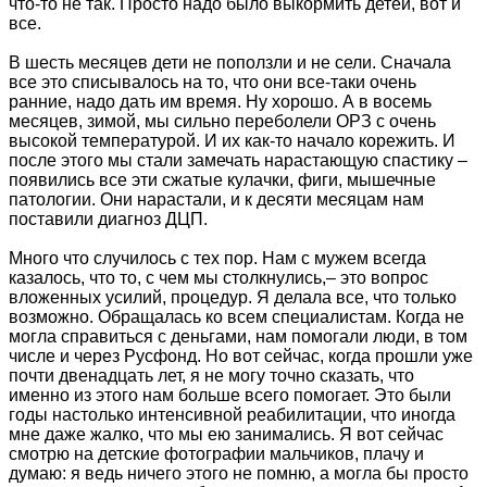
что-то не так. Просто надо было выкормить детей, вот и
все.
В шесть месяцев дети не поползли и не сели. Сначала
все это списывалось на то, что они все-таки очень
ранние, надо дать им время. Ну хорошо. А в восемь
месяцев, зимой, мы сильно переболели ОРЗ с очень
высокой температурой. И их как-то начало корежить. И
после этого мы стали замечать нарастающую спастику –
появились все эти сжатые кулачки, фиги, мышечные
патологии. Они нарастали, и к десяти месяцам нам
поставили диагноз ДЦП.
Много что случилось с тех пор. Нам с мужем всегда
казалось, что то, с чем мы столкнулись,– это вопрос
вложенных усилий, процедур. Я делала все, что только
возможно. Обращалась ко всем специалистам. Когда не
могла справиться с деньгами, нам помогали люди, в том
числе и через Русфонд. Но вот сейчас, когда прошли уже
почти двенадцать лет, я не могу точно сказать, что
именно из этого нам больше всего помогает. Это были
годы настолько интенсивной реабилитации, что иногда
мне даже жалко, что мы ею занимались. Я вот сейчас
смотрю на детские фотографии мальчиков, плачу и
думаю: я ведь ничего этого не помню, а могла бы просто