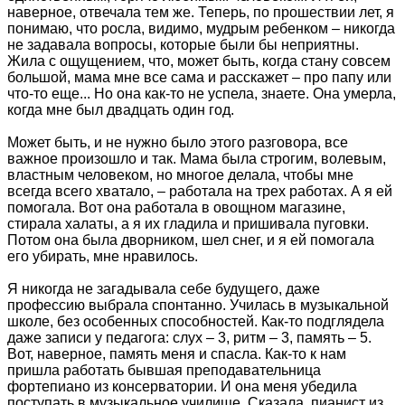
наверное, отвечала тем же. Теперь, по прошествии лет, я
понимаю, что росла, видимо, мудрым ребенком – никогда
не задавала вопросы, которые были бы неприятны.
Жила с ощущением, что, может быть, когда стану совсем
большой, мама мне все сама и расскажет – про папу или
что-то еще... Но она как-то не успела, знаете. Она умерла,
когда мне был двадцать один год.
Может быть, и не нужно было этого разговора, все
важное произошло и так. Мама была строгим, волевым,
властным человеком, но многое делала, чтобы мне
всегда всего хватало, – работала на трех работах. А я ей
помогала. Вот она работала в овощном магазине,
стирала халаты, а я их гладила и пришивала пуговки.
Потом она была дворником, шел снег, и я ей помогала
его убирать, мне нравилось.
Я никогда не загадывала себе будущего, даже
профессию выбрала спонтанно. Училась в музыкальной
школе, без особенных способностей. Как-то подглядела
даже записи у педагога: слух – 3, ритм – 3, память – 5.
Вот, наверное, память меня и спасла. Как-то к нам
пришла работать бывшая преподавательница
фортепиано из консерватории. И она меня убедила
поступать в музыкальное училище. Сказала, пианист из