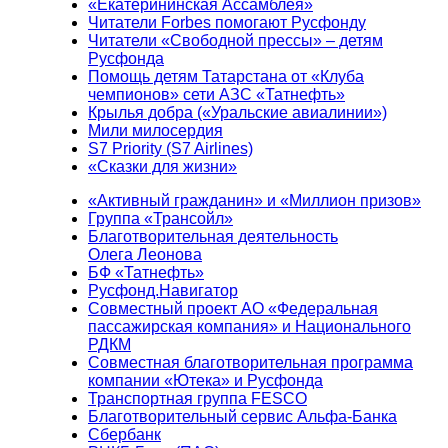
«Екатерининская Ассамблея»
Читатели Forbes помогают Русфонду
Читатели «Свободной прессы» – детям
Русфонда
Помощь детям Татарстана от «Клуба
чемпионов» сети АЗС «Татнефть»
Крылья добра («Уральские авиалинии»)
Мили милосердия
S7 Priority (S7 Airlines)
«Сказки для жизни»
«Активный гражданин» и «Миллион призов»
Группа «Трансойл»
Благотворительная деятельность
Олега Леонова
БФ «Татнефть»
Русфонд.Навигатор
Совместный проект АО «Федеральная
пассажирская компания» и Национального
РДКМ
Совместная благотворительная программа
компании «Ютека» и Русфонда
Транспортная группа FESCO
Благотворительный сервис Альфа-Банка
Сбербанк