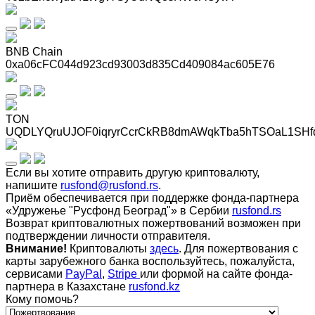
BNB Chain
0xa06cFC044d923cd93003d835Cd409084ac605E76
TON
UQDLYQruUJOF0iqryrCcrCkRB8dmAWqkTba5hTSOaL1SHf
Если вы хотите отправить другую криптовалюту,
напишите
rusfond@rusfond.rs
.
Приём обеспечивается при поддержке фонда-партнера
«Удружење "Русфонд Београд"» в Сербии
rusfond.rs
Возврат криптовалютных пожертвований возможен при
подтверждении личности отправителя.
Внимание!
Криптовалюты
здесь
. Для пожертвования с
карты зарубежного банка воспользуйтесь, пожалуйста,
сервисами
PayPal
,
Stripe
или формой на сайте фонда-
партнера в Казахстане
rusfond.kz
Кому помочь?