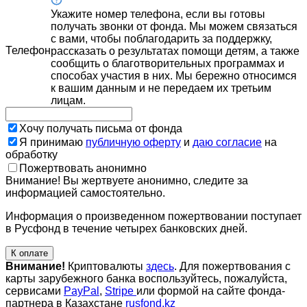
Укажите номер телефона, если вы готовы
получать звонки от фонда. Мы можем связаться
с вами, чтобы поблагодарить за поддержку,
Телефон
рассказать о результатах помощи детям, а также
сообщить о благотворительных программах и
способах участия в них. Мы бережно относимся
к вашим данным и не передаем их третьим
лицам.
Хочу получать письма от фонда
Я принимаю
публичную оферту
и
даю согласие
на
обработку
Пожертвовать анонимно
Внимание! Вы жертвуете анонимно, следите за
информацией самостоятельно.
Информация о произведенном пожертвовании поступает
в Русфонд в течение четырех банковских дней.
К оплате
Внимание!
Криптовалюты
здесь
. Для пожертвования с
карты зарубежного банка воспользуйтесь, пожалуйста,
сервисами
PayPal
,
Stripe
или формой на сайте фонда-
партнера в Казахстане
rusfond.kz