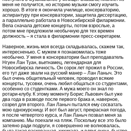
меня не получится, но историю музыки смогу изучить
хорошо. В итоге я окончила училище, консерваторию,
аспирантуру при консерватории, защитила диссертацию,
а параллельно работала в Новосибирской филармонии.
Вела сначала детские концерты, потом взрослые, а
потом мне предложили необычную для тех времен
должность – я стала в филармонии пресс-секретарем.
Наверное, жизнь моя всегда складывалась, скажем так,
интересненько. С мужем я познакомилась тоже
необычно. У меня в консерватории был преподаватель
Нгуен Лан Туан, вьетнамец, легендарная для
Новосибирска личность. Он сорок лет прожил в России,
его тут даже звали на русский манер – Лан Ланыч. Это
был очень общительный человек, проводил всякие
концерты, тусовки, очень любил общаться со студентами,
особенно со студентками. А мужа моего он знал по
ротари-клубу. К этому моменту Борис Львович был уже
два года в разводе после первого брака и, наверное,
созрел для второго. Лан Ланыч пытался ему сосватать
мою однокурсницу. И вот был август, прекрасная погода,
я после четвертого курса, и Лан Ланыч позвал меня за
компанию. Мы поехали на пляж. Поскольку все это было
затеяно ради подруги, я совершенно не волновалась,
была такая раскованная, хихикала, и вдруг очень быстро