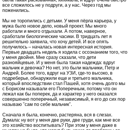
все сложилось не у подруги, а у нас. Через год мы
поженились.
Мы не торопились с детьми. У меня пёрла карьера, у
мужа было новое дело, новый проект. Мы много
работали и много отдыхали. А потом, наверное,
сработали биологические часики. В тридцать лет я
решительно заявила, что хочу детей. И все опять
получилось – началась новая интересная история.
Первые двадцать недель я ходила с осознанием того, что
у меня двойня. Мне сразу сказали, что дети
разнояйцевые. И у меня была такая надежда: вдруг
мальчик и девочка? Но нет, это были мальчики, Петр и
Андрей. Более того, вдруг на УЗИ, где-то высоко, в
подреберье, обнаружили еще и третьего мальчика,
который впоследствии стал Пашей, хотя очень долго мы
с Борисом называли его Поперечным, потому что он
лежал как бы поперек, да и характер у него оказался
совершенно поперечный, независимый, я его до сих пор
называю "сам по себе мальчик".
Сначала я была, конечно, растеряна, вся в слезах.
Думала: ну вот у меня две руки, две груди, как мне все
это хозяйство воспитывать? При этом у меня даже в