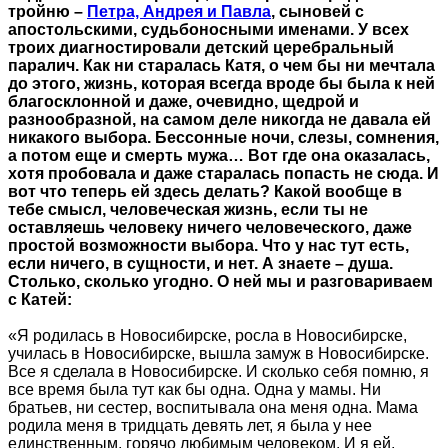
тройню –
Петра, Андрея и Павла
, сыновей с
апостольскими, судьбоносными именами. У всех
троих диагностировали детский церебральный
паралич. Как ни старалась Катя, о чем бы ни мечтала
до этого, жизнь, которая всегда вроде бы была к ней
благосклонной и даже, очевидно, щедрой и
разнообразной, на самом деле никогда не давала ей
никакого выбора. Бессонные ночи, слезы, сомнения,
а потом еще и смерть мужа… Вот где она оказалась,
хотя пробовала и даже старалась попасть не сюда. И
вот что теперь ей здесь делать? Какой вообще в
тебе смысл, человеческая жизнь, если ты не
оставляешь человеку ничего человеческого, даже
простой возможности выбора. Что у нас тут есть,
если ничего, в сущности, и нет. А знаете – душа.
Столько, сколько угодно. О ней мы и разговариваем
с Катей:
«Я родилась в Новосибирске, росла в Новосибирске,
училась в Новосибирске, вышла замуж в Новосибирске.
Все я сделала в Новосибирске. И сколько себя помню, я
все время была тут как бы одна. Одна у мамы. Ни
братьев, ни сестер, воспитывала она меня одна. Мама
родила меня в тридцать девять лет, я была у нее
единственным, горячо любимым человеком. И я ей,