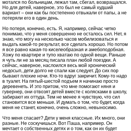
мотался по больницам, лежал там, сбегал, возвращался.
Но для детей, наверное, это был не самый худший
вариант – они как бы постепенно отвыкали от папы, а не
потеряли его в один день.
Но потеря, конечно, есть. Я, например, сейчас четко
понимаю, что у меня совершенно не осталось сил. Нет, я
знаю, что могу на несколько часов мобилизоваться и
выдать какой-то результат, все сделать хорошо. Но потом
я все равно какая-то киселеобразная и амебоподобная.
Хожу по квартире и тупо хватаю по одной вещи. Раньше
я чуть ли не за месяц писала план любой поездки. А
сейчас, наверное, наслоился весь мой хронический
недосып, дети долго не спали как следует. До сих пор
бывают плохие ночи. Кто-то вдруг закричит. Кому-то надо
в туалет. На пятый-шестой подъем я начинаю просто
деревенеть. И это притом, что мне помогают няня и
гувернер, они отвозят детей вместе с колясками в школу,
забирают их оттуда. Тем не менее я чувствую, что сил
становится все меньше. И думать о том, что будет, когда
меня не станет, конечно, очень сложно, невыносимо.
Что меня спасает? Дети у меня классные. Их много, они
разные. Не соскучишься. Вот Паша, например. Он
мечтает о собственных детях и о том, как он их будет