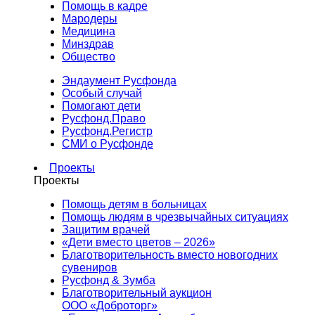
Помощь в кадре
Мародеры
Медицина
Минздрав
Общество
Эндаумент Русфонда
Особый случай
Помогают дети
Русфонд.Право
Русфонд.Регистр
СМИ о Русфонде
Проекты
Проекты
Помощь детям в больницах
Помощь людям в чрезвычайных ситуациях
Защитим врачей
«Дети вместо цветов – 2026»
Благотворительность вместо новогодних
сувениров
Русфонд & Зумба
Благотворительный аукцион
ООО «Доброторг»