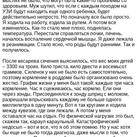
мыслях не было, что могут быть какие-то проблемы со
здоровьем. Муж шутил, что если с каждым походом на
УЗИ будут находить еще одного ребенка, будет
действительно непросто. Но поначалу все было просто.
Я ходила на работу, ездила за рулем. А потом все
изменилось. Как-то стало мне плохо, поднялась
температура. Перестали справляться почки, печень,
началось воспаление сердечной мышцы. Я даже лежала
в реанимации. Стало ясно, что роды будут ранними. Так и
получилось.
После кесарева сечения выяснилось, что вес моих детей
– 3300 на троих. Кило триста, кило двести и восемьсот
граммов. Силенок у них не было есть самостоятельно,
поэтому кормление в роддоме было организовано очень
жестко. График жизни у меня был такой: каждые три часа
кормление. Час я сцеживаюсь, час кормлю. Ели они
через зонды. Присоединялся к зонду шприц с молоком,
разрешали впрыскивать каждому не больше одного
миллилитра в одну минуту. Вот я так кругами и ходила
между кувезов, где они лежали. А потом у меня
оставался час на отдых. По физической нагрузке это был,
скажем так, караул караульный. Катастрофический
недосып – вот и все, что я об этом помню. Но у нас хотя
бы еще не было тогда диагноза, даже мысли о том, что