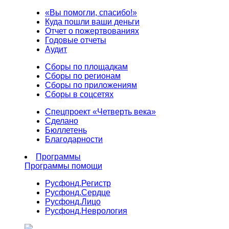
«Вы помогли, спасибо!»
Куда пошли ваши деньги
Отчет о пожертвованиях
Годовые отчеты
Аудит
Сборы по площадкам
Сборы по регионам
Сборы по приложениям
Сборы в соцсетях
Спецпроект «Четверть века»
Сделано
Бюллетень
Благодарности
Программы
Программы помощи
Русфонд.
Регистр
Русфонд.
Сердце
Русфонд.
Лицо
Русфонд.
Неврология