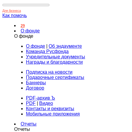
Для бизнеса
Как помочь
29
О фонде
О фонде
О фонде
|
Об эндаументе
Команда Русфонда
Учредительные документы
Награды и благодарности
Подписка на новости
Подарочные сертификаты
Баннеры
Договор
PDF-архив Ъ
PDF
|
Видео
Контакты и реквизиты
Мобильные приложения
Отчеты
Отчеты