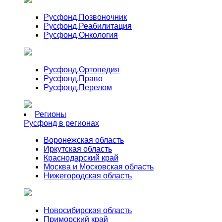
Русфонд.
Позвоночник
Русфонд.
Реабилитация
Русфонд.
Онкология
Русфонд.
Ортопедия
Русфонд.
Право
Русфонд.
Перелом
Регионы
Русфонд в регионах
Воронежская область
Иркутская область
Краснодарский край
Москва и Московская область
Нижегородская область
Новосибирская область
Приморский край