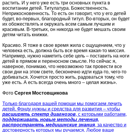
растить. И у него уже есть три основных пункта в
воспитании детей. Титулатура. Божественность.
Неприкосновенность. То есть он говорит, что у его детей
будет, во-первых, благородный титул. Во-вторых, он будет
их обожествлять и окружать всем самым лучшим и
красивым. В-третьих, он никогда не будет мешать своим
детям читать книжки.
Красиво. Я тоже в свое время жила с ощущением, что у
человека есть, должна быть все время какая-то миссия.
Например, нужно наметить себе цель – поставить на ноги
детей в прямом и переносном смысле. Но сейчас я,
наверное, понимаю, что невозможно так провести все
свои дни на этом свете, бесконечно идти куда-то, чего-то
добиваться. Хочется просто жить, радоваться тому, что
уже есть. А есть всегда очень много – целая жизнь».
Фото
Сергея Мостовщикова
Только благодаря вашей помощи мы помогаем лечить
детей. Фонду нужны и средства для развития – чтобы
расширять спектр диагнозов
, с которыми работаем,
поддерживать новые методы лечения,
распространять медицинские знания
, за качество и
достоверность которых мы ручаемся. Любое ваше