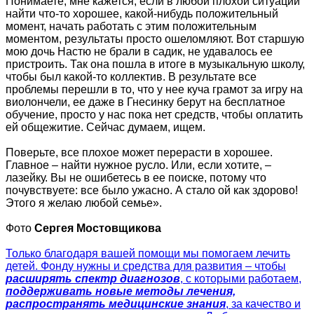
Понимаете, мне кажется, если в любой плохой ситуации
найти что-то хорошее, какой-нибудь положительный
момент, начать работать с этим положительным
моментом, результаты просто ошеломляют. Вот старшую
мою дочь Настю не брали в садик, не удавалось ее
пристроить. Так она пошла в итоге в музыкальную школу,
чтобы был какой-то коллектив. В результате все
проблемы перешли в то, что у нее куча грамот за игру на
виолончели, ее даже в Гнесинку берут на бесплатное
обучение, просто у нас пока нет средств, чтобы оплатить
ей общежитие. Сейчас думаем, ищем.
Поверьте, все плохое может перерасти в хорошее.
Главное – найти нужное русло. Или, если хотите, –
лазейку. Вы не ошибетесь в ее поиске, потому что
почувствуете: все было ужасно. А стало ой как здорово!
Этого я желаю любой семье».
Фото
Сергея Мостовщикова
Только благодаря вашей помощи мы помогаем лечить
детей. Фонду нужны и средства для развития – чтобы
расширять спектр диагнозов
, с которыми работаем,
поддерживать новые методы лечения,
распространять медицинские знания
, за качество и