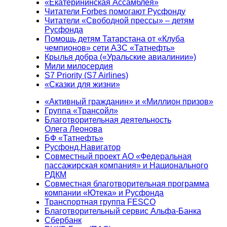
«Екатерининская Ассамблея»
Читатели Forbes помогают Русфонду
Читатели «Свободной прессы» – детям
Русфонда
Помощь детям Татарстана от «Клуба
чемпионов» сети АЗС «Татнефть»
Крылья добра («Уральские авиалинии»)
Мили милосердия
S7 Priority (S7 Airlines)
«Сказки для жизни»
«Активный гражданин» и «Миллион призов»
Группа «Трансойл»
Благотворительная деятельность
Олега Леонова
БФ «Татнефть»
Русфонд.Навигатор
Совместный проект АО «Федеральная
пассажирская компания» и Национального
РДКМ
Совместная благотворительная программа
компании «Ютека» и Русфонда
Транспортная группа FESCO
Благотворительный сервис Альфа-Банка
Сбербанк