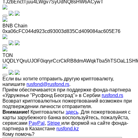
TJ2bEnctTjuu4LWgv7SyUdNQ8sHW6ACywT
BNB Chain
0xa06cFC044d923cd93003d835Cd409084ac605E76
TON
UQDLYQruUJOF0iqryrCcrCkRB8dmAWqkTba5hTSOaL1SHf
Если вы хотите отправить другую криптовалюту,
напишите
rusfond@rusfond.rs
.
Приём обеспечивается при поддержке фонда-партнера
«Удружење "Русфонд Београд"» в Сербии
rusfond.rs
Возврат криптовалютных пожертвований возможен при
подтверждении личности отправителя.
Внимание!
Криптовалюты
здесь
. Для пожертвования с
карты зарубежного банка воспользуйтесь, пожалуйста,
сервисами
PayPal
,
Stripe
или формой на сайте фонда-
партнера в Казахстане
rusfond.kz
Кому помочь?