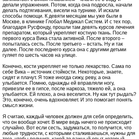
делали упражнения. Потом, когда она подросла, начали
делать подтягивания, висели на турнике. И искали
способы помощи. К девяти месяцам мы уже были в
Москве, в клинике Глобал Медикал Систем. И с тех пор,
благодаря Русфонду, прошли там девять курсов лечения
препаратом, который укрепляет костную ткань. После
первого курса Вика стала активной. После второго –
попыталась сесть. После третьего – встать. Ну и так
далее. После последнего курса она с другими детьми
гуляет по шесть часов на улице.
Конечно, кости укрепляет не только лекарство. Сама по
себе Вика – источник стойкости. Некоторые, знаете,
сидят и плачут. Я тоже иногда сижу, реву, а она
улыбается. Помню, однажды ей вправляли ногу,
привезли ее в гипсе, после наркоза, тяжело ей, а она
улыбается. Ей плохо, а она веселится. Ну как тут рыдать?
Это, конечно, очень вдохновляет. И это помогает понять
смысл жизни.
Я считаю, каждый человек должен для себя определить,
что он вообще хочет. В мире ведь ничего не происходит
случайно. Вот если сесть, задуматься, то получится, что
любые трудности, с которыми сталкиваешься, нужны для
того, чтобы получить какой-то важный опыт, который