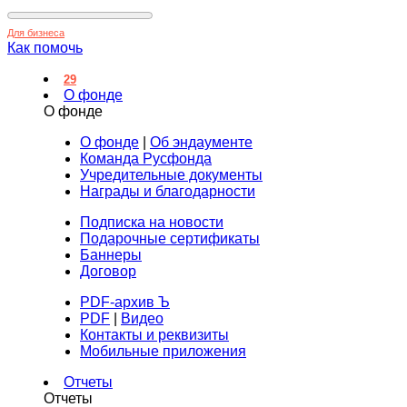
Для бизнеса
Как помочь
29
О фонде
О фонде
О фонде
|
Об эндаументе
Команда Русфонда
Учредительные документы
Награды и благодарности
Подписка на новости
Подарочные сертификаты
Баннеры
Договор
PDF-архив Ъ
PDF
|
Видео
Контакты и реквизиты
Мобильные приложения
Отчеты
Отчеты