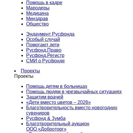
Помощь в кадре
Мародеры
Медицина
Минздрав
Общество
Эндаумент Русфонда
Особый случай
Помогают дети
Русфонд.Право
Русфонд.Регистр
СМИ о Русфонде
Проекты
Проекты
Помощь детям в больницах
Помощь людям в чрезвычайных ситуациях
Защитим врачей
«Дети вместо цветов – 2026»
Благотворительность вместо новогодних
сувениров
Русфонд & Зумба
Благотворительный аукцион
ООО «Доброторг»