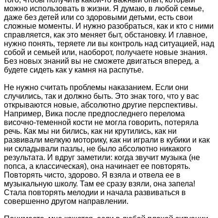
можно использовать в жизни. Я думаю, в любой семье,
даже без детей или со здоровыми детьми, есть свои
сложные моменты. И нужно разобраться, как и кто с ними
справляется, как это меняет быт, обстановку. И главное,
нужно понять, теряете ли вы контроль над ситуацией, над
собой и семьей или, наоборот, получаете новые знания.
Без новых знаний вы не сможете двигаться вперед, а
будете сидеть как у камня на распутье.
Не нужно считать проблемы наказанием. Если они
случились, так и должно быть. Это знак того, что у вас
открываются новые, абсолютно другие перспективы.
Например, Вика после предпоследнего перелома
височно-теменной кости не могла говорить, потеряла
речь. Как мы ни бились, как ни крутились, как ни
развивали мелкую моторику, как ни играли в кубики и как
ни складывали пазлы, не было абсолютно никакого
результата. И вдруг заметили: когда звучит музыка (не
попса, а классическая), она начинает ее повторять.
Повторять чисто, здорово. Я взяла и отвела ее в
музыкальную школу. Там ее сразу взяли, она запела!
Стала повторять мелодии и начала развиваться в
совершенно другом направлении.