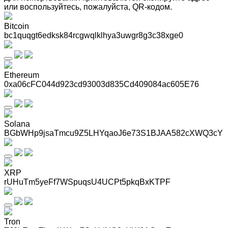
или воспользуйтесь, пожалуйста, QR-кодом
.
Bitcoin
bc1quqgt6edksk84rcgwqlklhya3uwgr8g3c38xge0
Ethereum
0xa06cFC044d923cd93003d835Cd409084ac605E76
Solana
BGbWHp9jsaTmcu9Z5LHYqaoJ6e73S1BJAA582cXWQ3cY
XRP
rUHuTm5yeFf7WSpuqsU4UCPt5pkqBxKTPF
Tron