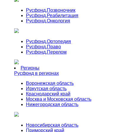
Русфонд.
Позвоночник
Русфонд.
Реабилитация
Русфонд.
Онкология
Русфонд.
Ортопедия
Русфонд.
Право
Русфонд.
Перелом
Регионы
Русфонд в регионах
Воронежская область
Иркутская область
Краснодарский край
Москва и Московская область
Нижегородская область
Новосибирская область
Приморский край