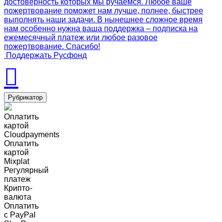
достоверность которых мы ручаемся. Любое ваше
пожертвование поможет нам лучше, полнее, быстрее
выполнять наши задачи. В нынешнее сложное время
нам особенно нужна ваша поддержка – подписка на
ежемесячный платеж или любое разовое
пожертвование. Спасибо!
Поддержать Русфонд
Рубрикатор
Оплатить
картой
Cloudpayments
Оплатить
картой
Mixplat
Регулярный
платеж
Крипто-
валюта
Оплатить
c PayPal