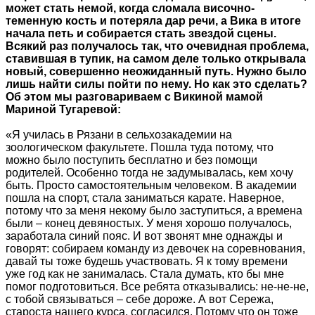
может стать немой, когда сломала височно-
теменную кость и потеряла дар речи, а Вика в итоге
начала петь и собирается стать звездой сцены.
Всякий раз получалось так, что очевидная проблема,
ставившая в тупик, на самом деле только открывала
новый, совершенно неожиданный путь. Нужно было
лишь найти силы пойти по нему. Но как это сделать?
Об этом мы разговариваем с Викиной мамой
Мариной Тугаревой:
«Я училась в Рязани в сельхозакадемии на
зоологическом факультете. Пошла туда потому, что
можно было поступить бесплатно и без помощи
родителей. Особенно тогда не задумывалась, кем хочу
быть. Просто самостоятельным человеком. В академии
пошла на спорт, стала заниматься карате. Наверное,
потому что за меня некому было заступиться, а времена
были – конец девяностых. У меня хорошо получалось,
заработала синий пояс. И вот звонят мне однажды и
говорят: собираем команду из девочек на соревнования,
давай ты тоже будешь участвовать. Я к тому времени
уже год как не занималась. Стала думать, кто бы мне
помог подготовиться. Все ребята отказывались: не-не-не,
с тобой связываться – себе дороже. А вот Сережа,
староста нашего курса, согласился. Потому что он тоже