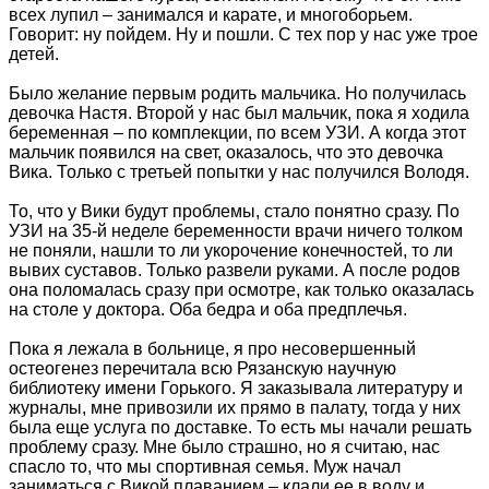
всех лупил – занимался и карате, и многоборьем.
Говорит: ну пойдем. Ну и пошли. С тех пор у нас уже трое
детей.
Было желание первым родить мальчика. Но получилась
девочка Настя. Второй у нас был мальчик, пока я ходила
беременная – по комплекции, по всем УЗИ. А когда этот
мальчик появился на свет, оказалось, что это девочка
Вика. Только с третьей попытки у нас получился Володя.
То, что у Вики будут проблемы, стало понятно сразу. По
УЗИ на 35-й неделе беременности врачи ничего толком
не поняли, нашли то ли укорочение конечностей, то ли
вывих суставов. Только развели руками. А после родов
она поломалась сразу при осмотре, как только оказалась
на столе у доктора. Оба бедра и оба предплечья.
Пока я лежала в больнице, я про несовершенный
остеогенез перечитала всю Рязанскую научную
библиотеку имени Горького. Я заказывала литературу и
журналы, мне привозили их прямо в палату, тогда у них
была еще услуга по доставке. То есть мы начали решать
проблему сразу. Мне было страшно, но я считаю, нас
спасло то, что мы спортивная семья. Муж начал
заниматься с Викой плаванием – клали ее в воду и