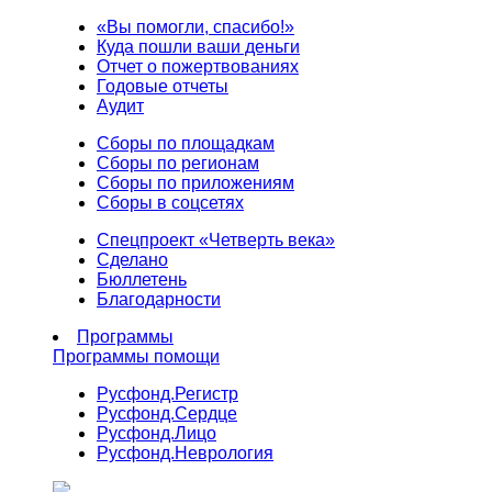
«Вы помогли, спасибо!»
Куда пошли ваши деньги
Отчет о пожертвованиях
Годовые отчеты
Аудит
Сборы по площадкам
Сборы по регионам
Сборы по приложениям
Сборы в соцсетях
Спецпроект «Четверть века»
Сделано
Бюллетень
Благодарности
Программы
Программы помощи
Русфонд.
Регистр
Русфонд.
Сердце
Русфонд.
Лицо
Русфонд.
Неврология