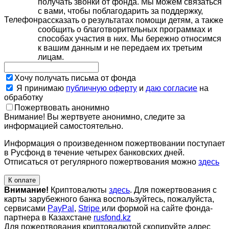
получать звонки от фонда. Мы можем связаться
с вами, чтобы поблагодарить за поддержку,
Телефон
рассказать о результатах помощи детям, а также
сообщить о благотворительных программах и
способах участия в них. Мы бережно относимся
к вашим данным и не передаем их третьим
лицам.
Хочу получать письма от фонда
Я принимаю
публичную оферту
и
даю согласие
на
обработку
Пожертвовать анонимно
Внимание! Вы жертвуете анонимно, следите за
информацией самостоятельно.
Информация о произведенном пожертвовании поступает
в Русфонд в течение четырех банковских дней.
Отписаться от регулярного пожертвования можно
здесь
К оплате
Внимание!
Криптовалюты
здесь
. Для пожертвования с
карты зарубежного банка воспользуйтесь, пожалуйста,
сервисами
PayPal
,
Stripe
или формой на сайте фонда-
партнера в Казахстане
rusfond.kz
Для пожертвования криптовалютой скопируйте адрес