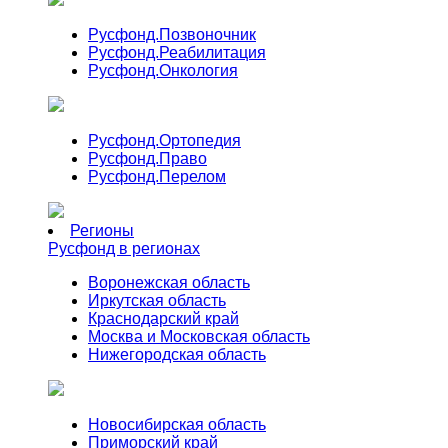
Русфонд.
Позвоночник
Русфонд.
Реабилитация
Русфонд.
Онкология
Русфонд.
Ортопедия
Русфонд.
Право
Русфонд.
Перелом
Регионы
Русфонд в регионах
Воронежская область
Иркутская область
Краснодарский край
Москва и Московская область
Нижегородская область
Новосибирская область
Приморский край