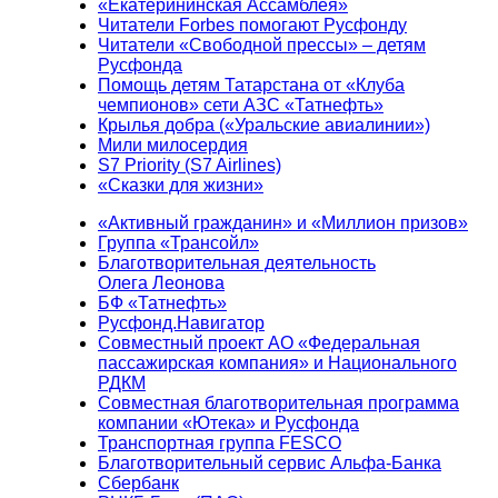
«Екатерининская Ассамблея»
Читатели Forbes помогают Русфонду
Читатели «Свободной прессы» – детям
Русфонда
Помощь детям Татарстана от «Клуба
чемпионов» сети АЗС «Татнефть»
Крылья добра («Уральские авиалинии»)
Мили милосердия
S7 Priority (S7 Airlines)
«Сказки для жизни»
«Активный гражданин» и «Миллион призов»
Группа «Трансойл»
Благотворительная деятельность
Олега Леонова
БФ «Татнефть»
Русфонд.Навигатор
Совместный проект АО «Федеральная
пассажирская компания» и Национального
РДКМ
Совместная благотворительная программа
компании «Ютека» и Русфонда
Транспортная группа FESCO
Благотворительный сервис Альфа-Банка
Сбербанк