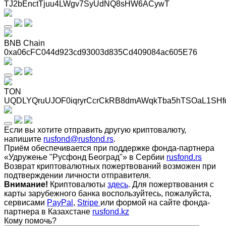
TJ2bEnctTjuu4LWgv7SyUdNQ8sHW6ACywT
BNB Chain
0xa06cFC044d923cd93003d835Cd409084ac605E76
TON
UQDLYQruUJOF0iqryrCcrCkRB8dmAWqkTba5hTSOaL1SHf
Если вы хотите отправить другую криптовалюту,
напишите
rusfond@rusfond.rs
.
Приём обеспечивается при поддержке фонда-партнера
«Удружење "Русфонд Београд"» в Сербии
rusfond.rs
Возврат криптовалютных пожертвований возможен при
подтверждении личности отправителя.
Внимание!
Криптовалюты
здесь
. Для пожертвования с
карты зарубежного банка воспользуйтесь, пожалуйста,
сервисами
PayPal
,
Stripe
или формой на сайте фонда-
партнера в Казахстане
rusfond.kz
Кому помочь?