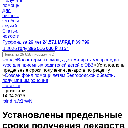
Получить
помощь
Для
бизнеса
Особый
случай
Статьи,
новости
Русфонд за 29 лет
24,571 МЛРД ₽
39 799
В 2026 году
885 516 006 ₽
2154
Фонд «Волонтеры в помощь детям‑сиротам» проведет
курс для приемных родителей детей с ОВЗ
<
Установлены
предельные сроки получения лекарств по рецепту
>
Создан фонд помощи детям Белгородской области,
получившим ранения
Новости
Прочитали
14.04.2025
rsfnd.ru/c1rWN
Установлены предельные
сроки получения лекарств