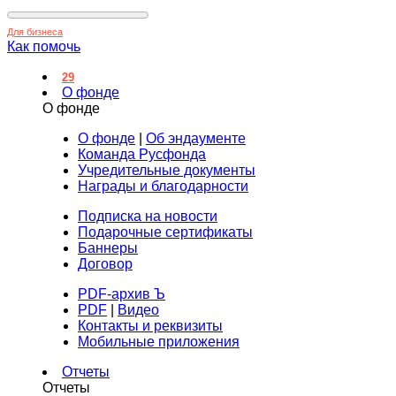
Для бизнеса
Как помочь
29
О фонде
О фонде
О фонде
|
Об эндаументе
Команда Русфонда
Учредительные документы
Награды и благодарности
Подписка на новости
Подарочные сертификаты
Баннеры
Договор
PDF-архив Ъ
PDF
|
Видео
Контакты и реквизиты
Мобильные приложения
Отчеты
Отчеты