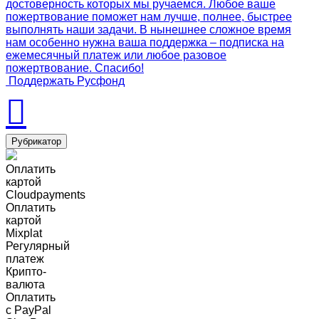
достоверность которых мы ручаемся. Любое ваше
пожертвование поможет нам лучше, полнее, быстрее
выполнять наши задачи. В нынешнее сложное время
нам особенно нужна ваша поддержка – подписка на
ежемесячный платеж или любое разовое
пожертвование. Спасибо!
Поддержать Русфонд
Рубрикатор
Оплатить
картой
Cloudpayments
Оплатить
картой
Mixplat
Регулярный
платеж
Крипто-
валюта
Оплатить
c PayPal