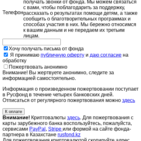
получать звонки от фонда. Мы можем связаться
с вами, чтобы поблагодарить за поддержку,
Телефон
рассказать о результатах помощи детям, а также
сообщить о благотворительных программах и
способах участия в них. Мы бережно относимся
к вашим данным и не передаем их третьим
лицам.
Хочу получать письма от фонда
Я принимаю
публичную оферту
и
даю согласие
на
обработку
Пожертвовать анонимно
Внимание! Вы жертвуете анонимно, следите за
информацией самостоятельно.
Информация о произведенном пожертвовании поступает
в Русфонд в течение четырех банковских дней.
Отписаться от регулярного пожертвования можно
здесь
К оплате
Внимание!
Криптовалюты
здесь
. Для пожертвования с
карты зарубежного банка воспользуйтесь, пожалуйста,
сервисами
PayPal
,
Stripe
или формой на сайте фонда-
партнера в Казахстане
rusfond.kz
Для пожертвования криптовалютой скопируйте адрес