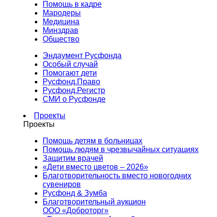
Помощь в кадре
Мародеры
Медицина
Минздрав
Общество
Эндаумент Русфонда
Особый случай
Помогают дети
Русфонд.Право
Русфонд.Регистр
СМИ о Русфонде
Проекты
Проекты
Помощь детям в больницах
Помощь людям в чрезвычайных ситуациях
Защитим врачей
«Дети вместо цветов – 2026»
Благотворительность вместо новогодних
сувениров
Русфонд & Зумба
Благотворительный аукцион
ООО «Доброторг»