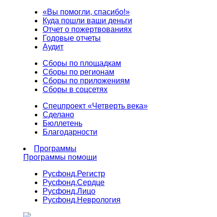
«Вы помогли, спасибо!»
Куда пошли ваши деньги
Отчет о пожертвованиях
Годовые отчеты
Аудит
Сборы по площадкам
Сборы по регионам
Сборы по приложениям
Сборы в соцсетях
Спецпроект «Четверть века»
Сделано
Бюллетень
Благодарности
Программы
Программы помощи
Русфонд.
Регистр
Русфонд.
Сердце
Русфонд.
Лицо
Русфонд.
Неврология