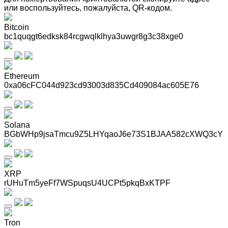
или воспользуйтесь, пожалуйста, QR-кодом
.
Bitcoin
bc1quqgt6edksk84rcgwqlklhya3uwgr8g3c38xge0
Ethereum
0xa06cFC044d923cd93003d835Cd409084ac605E76
Solana
BGbWHp9jsaTmcu9Z5LHYqaoJ6e73S1BJAA582cXWQ3cY
XRP
rUHuTm5yeFf7WSpuqsU4UCPt5pkqBxKTPF
Tron