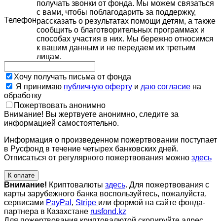
получать звонки от фонда. Мы можем связаться
с вами, чтобы поблагодарить за поддержку,
Телефон
рассказать о результатах помощи детям, а также
сообщить о благотворительных программах и
способах участия в них. Мы бережно относимся
к вашим данным и не передаем их третьим
лицам.
Хочу получать письма от фонда
Я принимаю
публичную оферту
и
даю согласие
на
обработку
Пожертвовать анонимно
Внимание! Вы жертвуете анонимно, следите за
информацией самостоятельно.
Информация о произведенном пожертвовании поступает
в Русфонд в течение четырех банковских дней.
Отписаться от регулярного пожертвования можно
здесь
К оплате
Внимание!
Криптовалюты
здесь
. Для пожертвования с
карты зарубежного банка воспользуйтесь, пожалуйста,
сервисами
PayPal
,
Stripe
или формой на сайте фонда-
партнера в Казахстане
rusfond.kz
Для пожертвования криптовалютой скопируйте адрес