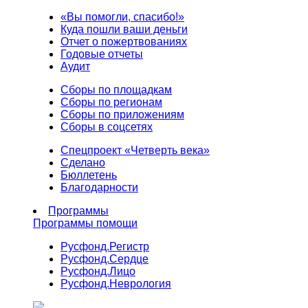
«Вы помогли, спасибо!»
Куда пошли ваши деньги
Отчет о пожертвованиях
Годовые отчеты
Аудит
Сборы по площадкам
Сборы по регионам
Сборы по приложениям
Сборы в соцсетях
Спецпроект «Четверть века»
Сделано
Бюллетень
Благодарности
Программы
Программы помощи
Русфонд.
Регистр
Русфонд.
Сердце
Русфонд.
Лицо
Русфонд.
Неврология