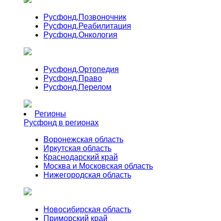
Русфонд.
Позвоночник
Русфонд.
Реабилитация
Русфонд.
Онкология
Русфонд.
Ортопедия
Русфонд.
Право
Русфонд.
Перелом
Регионы
Русфонд в регионах
Воронежская область
Иркутская область
Краснодарский край
Москва и Московская область
Нижегородская область
Новосибирская область
Приморский край