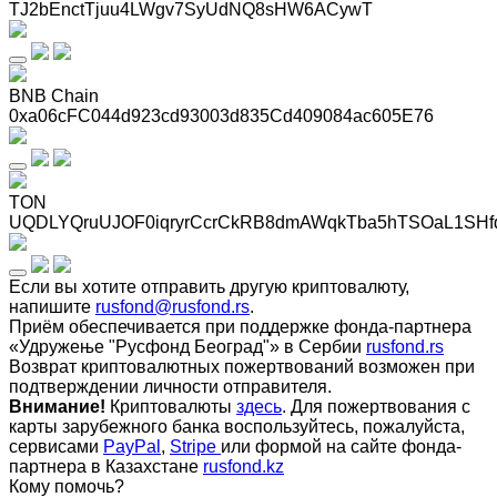
TJ2bEnctTjuu4LWgv7SyUdNQ8sHW6ACywT
BNB Chain
0xa06cFC044d923cd93003d835Cd409084ac605E76
TON
UQDLYQruUJOF0iqryrCcrCkRB8dmAWqkTba5hTSOaL1SHf
Если вы хотите отправить другую криптовалюту,
напишите
rusfond@rusfond.rs
.
Приём обеспечивается при поддержке фонда-партнера
«Удружење "Русфонд Београд"» в Сербии
rusfond.rs
Возврат криптовалютных пожертвований возможен при
подтверждении личности отправителя.
Внимание!
Криптовалюты
здесь
. Для пожертвования с
карты зарубежного банка воспользуйтесь, пожалуйста,
сервисами
PayPal
,
Stripe
или формой на сайте фонда-
партнера в Казахстане
rusfond.kz
Кому помочь?