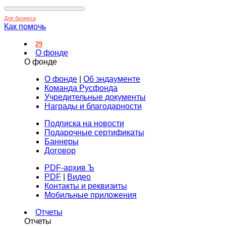
Для бизнеса
Как помочь
29
О фонде
О фонде
О фонде
|
Об эндаументе
Команда Русфонда
Учредительные документы
Награды и благодарности
Подписка на новости
Подарочные сертификаты
Баннеры
Договор
PDF-архив Ъ
PDF
|
Видео
Контакты и реквизиты
Мобильные приложения
Отчеты
Отчеты