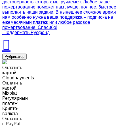
достоверность которых мы ручаемся. Любое ваше
пожертвование поможет нам лучше, полнее, быстрее
выполнять наши задачи. В нынешнее сложное время
нам особенно нужна ваша поддержка – подписка на
ежемесячный платеж или любое разовое
пожертвование. Спасибо!
Поддержать Русфонд
Рубрикатор
Оплатить
картой
Cloudpayments
Оплатить
картой
Mixplat
Регулярный
платеж
Крипто-
валюта
Оплатить
c PayPal