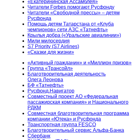
«Екатерининская Ассамблея»
Читатели Forbes помогают Русфонду
Читатели «Свободной прессы» – детям
Русфонда
Помощь детям Татарстана от «Клуба
чемпионов» сети АЗС «Татнефть»
Крылья добра («Уральские авиалинии»)
Мили милосердия
S7 Priority (S7 Airlines)
«Сказки для жизни»
«Активный гражданин» и «Миллион призов»
Группа «Трансойл»
Благотворительная деятельность
Олега Леонова
БФ «Татнефть»
Русфонд.Навигатор
Совместный проект АО «Федеральная
пассажирская компания» и Национального
РДКМ
Совместная благотворительная программа
компании «Ютека» и Русфонда
Транспортная группа FESCO
Благотворительный сервис Альфа-Банка
Сбербанк