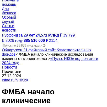
Получить
помощь
Для
бизнеса
Особый
случай
Статьи,
новости
Русфонд за 29 лет
24,571 МЛРД ₽
39 799
В 2026 году
885 516 006 ₽
2154
Обнаружен 21 фейковый сайт благотворительных
фондов
<
ФМБА начало клинические исследования
вакцины от менингококка
>
«Пульс НКО» подвел итоги
2024 года
Новости
Прочитали
27.12.2024
rsfnd.ru/NHKxX
ФМБА начало
клинические