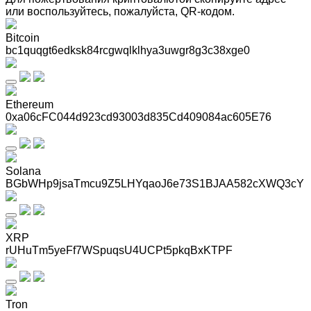
или воспользуйтесь, пожалуйста, QR-кодом
.
Bitcoin
bc1quqgt6edksk84rcgwqlklhya3uwgr8g3c38xge0
Ethereum
0xa06cFC044d923cd93003d835Cd409084ac605E76
Solana
BGbWHp9jsaTmcu9Z5LHYqaoJ6e73S1BJAA582cXWQ3cY
XRP
rUHuTm5yeFf7WSpuqsU4UCPt5pkqBxKTPF
Tron