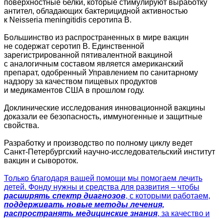
поверхностные белки, которые стимулируют выработку
антител, обладающих бактерицидной активностью
к Neisseria meningitidis серотипа B.
Большинство из распространенных в мире вакцин
не содержат серотип В. Единственной
зарегистрированной пятивалентной вакциной
с аналогичным составом является американский
препарат, одобренный Управлением по санитарному
надзору за качеством пищевых продуктов
и медикаментов США в прошлом году.
Доклинические исследования инновационной вакцины
доказали ее безопасность, иммуногенные и защитные
свойства.
Разработку и производство по полному циклу ведет
Санкт-Петербургский научно-исследовательский институт
вакцин и сывороток.
Только благодаря вашей помощи мы помогаем лечить
детей. Фонду нужны и средства для развития – чтобы
расширять спектр диагнозов
, с которыми работаем,
поддерживать новые методы лечения,
распространять медицинские знания
, за качество и