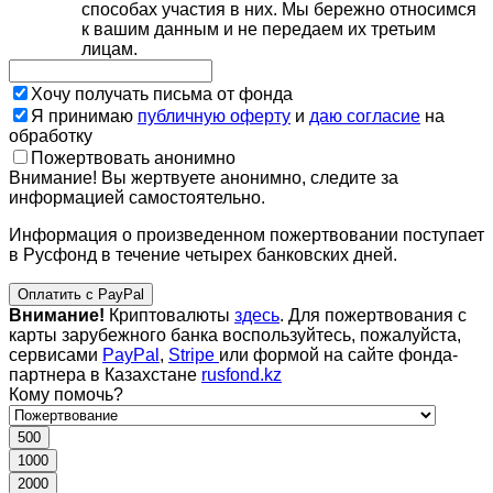
способах участия в них. Мы бережно относимся
к вашим данным и не передаем их третьим
лицам.
Хочу получать письма от фонда
Я принимаю
публичную оферту
и
даю согласие
на
обработку
Пожертвовать анонимно
Внимание! Вы жертвуете анонимно, следите за
информацией самостоятельно.
Информация о произведенном пожертвовании поступает
в Русфонд в течение четырех банковских дней.
Оплатить с PayPal
Внимание!
Криптовалюты
здесь
. Для пожертвования с
карты зарубежного банка воспользуйтесь, пожалуйста,
сервисами
PayPal
,
Stripe
или формой на сайте фонда-
партнера в Казахстане
rusfond.kz
Кому помочь?
500
1000
2000