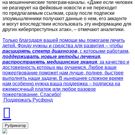
на мошеннические телеграм-каналы. «Даже если человек
не реагирует на фейковые новости и не переходит
по предлагаемым ссылкам, сразу после подписки
злоумышленники получают данные о нем, его аккаунте
и могут впоследствии использовать эту информацию для
других киберпреступных атак», – отмечают аналитики.
Только благодаря вашей помощи мы помогаем лечить
детей. Фонду нужны и средства для развития – чтобы
расширять спектр диагнозов
, с которыми работаем,
поддерживать новые методы лечения,
распространять медицинские знания
, за качество и
достоверность которых мы ручаемся. Любое ваше
пожертвование поможет нам лучше, полнее, быстрее
выполнять наши задачи. В нынешнее сложное время
нам особенно нужна ваша поддержка – подписка на
ежемесячный платеж или любое разовое
пожертвование. Спасибо!
Поддержать Русфонд
Рубрикатор