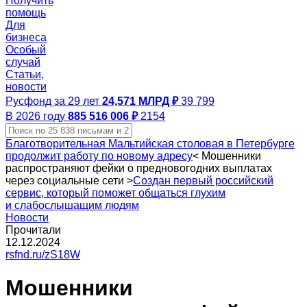
Получить
помощь
Для
бизнеса
Особый
случай
Статьи,
новости
Русфонд за 29 лет
24,571 МЛРД ₽
39 799
В 2026 году
885 516 006 ₽
2154
Благотворительная Мальтийская столовая в Петербурге
продолжит работу по новому адресу
<
Мошенники
распространяют фейки о предновогодних выплатах
через социальные сети
>
Создан первый российский
сервис, который поможет общаться глухим
и слабослышащим людям
Новости
Прочитали
12.12.2024
rsfnd.ru/zS18W
Мошенники