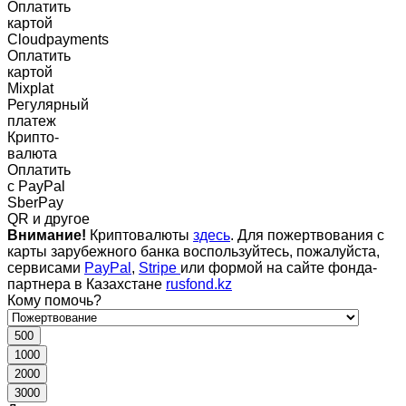
Оплатить
картой
Cloudpayments
Оплатить
картой
Mixplat
Регулярный
платеж
Крипто-
валюта
Оплатить
c PayPal
SberPay
QR и другое
Внимание!
Криптовалюты
здесь
. Для пожертвования с
карты зарубежного банка воспользуйтесь, пожалуйста,
сервисами
PayPal
,
Stripe
или формой на сайте фонда-
партнера в Казахстане
rusfond.kz
Кому помочь?
500
1000
2000
3000