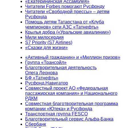
«Екатерининская Ассамблея»
Читатели Forbes помогают Русфонду
Читатели «Свободной прессы» – детям
Русфонда
Помощь детям Татарстана от «Клуба
чемпионов» сети АЗС «Татнефть»
Крылья добра («Уральские авиалинии»)
Мили милосердия
S7 Priority (S7 Airlines)
«Сказки для жизни»
«Активный гражданин» и «Миллион призов»
Группа «Трансойл»
Благотворительная деятельность
Олега Леонова
БФ «Татнефть»
Русфонд.Навигатор
Совместный проект АО «Федеральная
пассажирская компания» и Национального
РДКМ
Совместная благотворительная программа
компании «Ютека» и Русфонда
Транспортная группа FESCO
Благотворительный сервис Альфа-Банка
Сбербанк