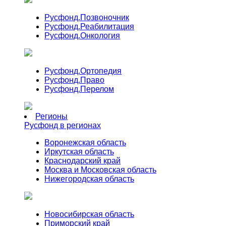
Русфонд.
Позвоночник
Русфонд.
Реабилитация
Русфонд.
Онкология
Русфонд.
Ортопедия
Русфонд.
Право
Русфонд.
Перелом
Регионы
Русфонд в регионах
Воронежская область
Иркутская область
Краснодарский край
Москва и Московская область
Нижегородская область
Новосибирская область
Приморский край