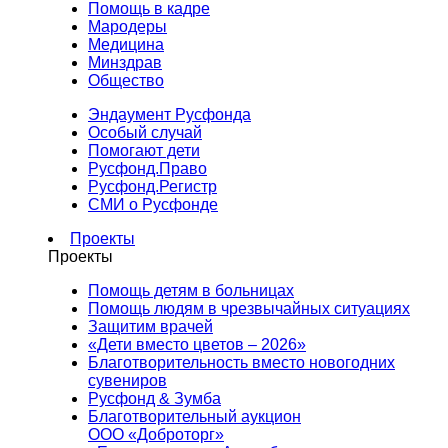
Помощь в кадре
Мародеры
Медицина
Минздрав
Общество
Эндаумент Русфонда
Особый случай
Помогают дети
Русфонд.Право
Русфонд.Регистр
СМИ о Русфонде
Проекты
Проекты
Помощь детям в больницах
Помощь людям в чрезвычайных ситуациях
Защитим врачей
«Дети вместо цветов – 2026»
Благотворительность вместо новогодних
сувениров
Русфонд & Зумба
Благотворительный аукцион
ООО «Доброторг»