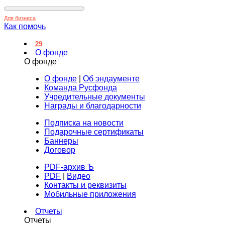
Для бизнеса
Как помочь
29
О фонде
О фонде
О фонде
|
Об эндаументе
Команда Русфонда
Учредительные документы
Награды и благодарности
Подписка на новости
Подарочные сертификаты
Баннеры
Договор
PDF-архив Ъ
PDF
|
Видео
Контакты и реквизиты
Мобильные приложения
Отчеты
Отчеты