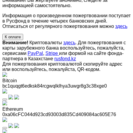
Внимание! Вы жертвуете анонимно, следите за
информацией самостоятельно.
Информация о произведенном пожертвовании поступает
в Русфонд в течение четырех банковских дней.
Отписаться от регулярного пожертвования можно
здесь
К оплате
Внимание!
Криптовалюты
здесь
. Для пожертвования с
карты зарубежного банка воспользуйтесь, пожалуйста,
сервисами
PayPal
,
Stripe
или формой на сайте фонда-
партнера в Казахстане
rusfond.kz
Для пожертвования криптовалютой скопируйте адрес
или воспользуйтесь, пожалуйста, QR-кодом
.
Bitcoin
bc1quqgt6edksk84rcgwqlklhya3uwgr8g3c38xge0
Ethereum
0xa06cFC044d923cd93003d835Cd409084ac605E76