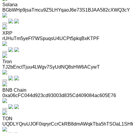
Solana
BGbWHp9jsaTmcu9Z5LHYqaoJ6e73S1BJAA582cXWQ3cY
XRP
rUHuTm5yeFf7WSpuqsU4UCPt5pkqBxKTPF
Tron
TJ2bEnctTjuu4LWgv7SyUdNQ8sHW6ACywT
BNB Chain
0xa06cFC044d923cd93003d835Cd409084ac605E76
TON
UQDLYQruUJOF0iqryrCcrCkRB8dmAWqkTba5hTSOaL1SHf