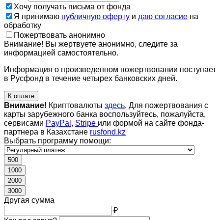
Хочу получать письма от фонда
Я принимаю
публичную оферту
и
даю согласие
на
обработку
Пожертвовать анонимно
Внимание! Вы жертвуете анонимно, следите за
информацией самостоятельно.
Информация о произведенном пожертвовании поступает
в Русфонд в течение четырех банковских дней.
К оплате
Внимание!
Криптовалюты
здесь
. Для пожертвования с
карты зарубежного банка воспользуйтесь, пожалуйста,
сервисами
PayPal
,
Stripe
или формой на сайте фонда-
партнера в Казахстане
rusfond.kz
Выбрать программу помощи:
500
1000
2000
3000
Другая сумма
₽