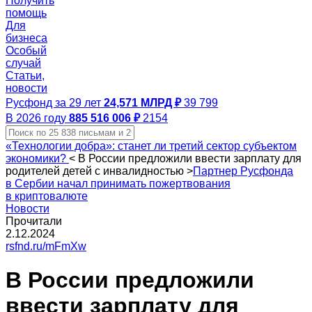
Получить
помощь
Для
бизнеса
Особый
случай
Статьи,
новости
Русфонд за 29 лет
24,571 МЛРД ₽
39 799
В 2026 году
885 516 006 ₽
2154
«Технологии добра»: станет ли третий сектор субъектом
экономики?
<
В России предложили ввести зарплату для
родителей детей с инвалидностью
>
Партнер Русфонда
в Сербии начал принимать пожертвования
в криптовалюте
Новости
Прочитали
2.12.2024
rsfnd.ru/mFmXw
В России предложили
ввести зарплату для