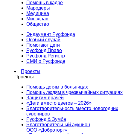
Помощь в кадре
Мародеры
Медицина
Минздрав
Общество
Эндаумент Русфонда
Особый случай
Помогают дети
Русфонд.Право
Русфонд.Регистр
СМИ о Русфонде
Проекты
Проекты
Помощь детям в больницах
Помощь людям в чрезвычайных ситуациях
Защитим врачей
«Дети вместо цветов – 2026»
Благотворительность вместо новогодних
сувениров
Русфонд & Зумба
Благотворительный аукцион
ООО «Доброторг»