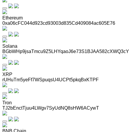
Ethereum
0xa06cFC044d923cd93003d835Cd409084ac605E76
Solana
BGbWHp9jsaTmcu9Z5LHYqaoJ6e73S1BJAA582cXWQ3cY
XRP
rUHuTm5yeFf7WSpuqsU4UCPt5pkqBxKTPF
Tron
TJ2bEnctTjuu4LWgv7SyUdNQ8sHW6ACywT
BNB Chain