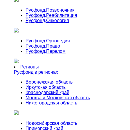
Русфонд.
Позвоночник
Русфонд.
Реабилитация
Русфонд.
Онкология
Русфонд.
Ортопедия
Русфонд.
Право
Русфонд.
Перелом
Регионы
Русфонд в регионах
Воронежская область
Иркутская область
Краснодарский край
Москва и Московская область
Нижегородская область
Новосибирская область
Приморский край