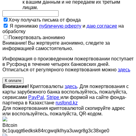
к вашим данным и не передаем их третьим
лицам.
Хочу получать письма от фонда
Я принимаю
публичную оферту
и
даю согласие
на
обработку
Пожертвовать анонимно
Внимание! Вы жертвуете анонимно, следите за
информацией самостоятельно.
Информация о произведенном пожертвовании поступает
в Русфонд в течение четырех банковских дней.
Отписаться от регулярного пожертвования можно
здесь
К оплате
Внимание!
Криптовалюты
здесь
. Для пожертвования с
карты зарубежного банка воспользуйтесь, пожалуйста,
сервисами
PayPal
,
Stripe
или формой на сайте фонда-
партнера в Казахстане
rusfond.kz
Для пожертвования криптовалютой скопируйте адрес
или воспользуйтесь, пожалуйста, QR-кодом
.
Bitcoin
bc1quqgt6edksk84rcgwqlklhya3uwgr8g3c38xge0