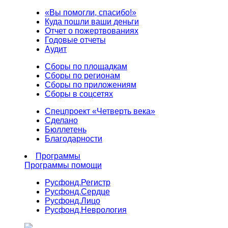
«Вы помогли, спасибо!»
Куда пошли ваши деньги
Отчет о пожертвованиях
Годовые отчеты
Аудит
Сборы по площадкам
Сборы по регионам
Сборы по приложениям
Сборы в соцсетях
Спецпроект «Четверть века»
Сделано
Бюллетень
Благодарности
Программы
Программы помощи
Русфонд.
Регистр
Русфонд.
Сердце
Русфонд.
Лицо
Русфонд.
Неврология