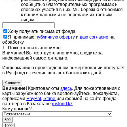
сообщить о благотворительных программах и
способах участия в них. Мы бережно относимся
к вашим данным и не передаем их третьим
лицам.
Хочу получать письма от фонда
Я принимаю
публичную оферту
и
даю согласие
на
обработку
Пожертвовать анонимно
Внимание! Вы жертвуете анонимно, следите за
информацией самостоятельно.
Информация о произведенном пожертвовании поступает
в Русфонд в течение четырех банковских дней.
К оплате
Внимание!
Криптовалюты
здесь
. Для пожертвования с
карты зарубежного банка воспользуйтесь, пожалуйста,
сервисами
PayPal
,
Stripe
или формой на сайте фонда-
партнера в Казахстане
rusfond.kz
Кому помочь?
500
1000