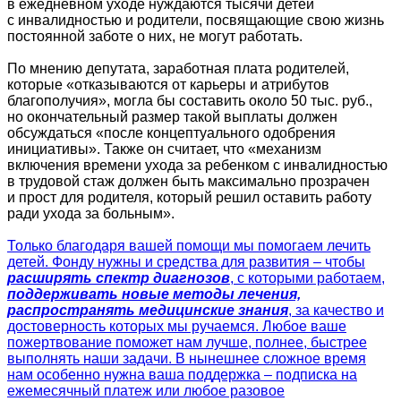
в ежедневном уходе нуждаются тысячи детей
с инвалидностью и родители, посвящающие свою жизнь
постоянной заботе о них, не могут работать.
По мнению депутата, заработная плата родителей,
которые «отказываются от карьеры и атрибутов
благополучия», могла бы составить около 50 тыс. руб.,
но окончательный размер такой выплаты должен
обсуждаться «после концептуального одобрения
инициативы». Также он считает, что «механизм
включения времени ухода за ребенком с инвалидностью
в трудовой стаж должен быть максимально прозрачен
и прост для родителя, который решил оставить работу
ради ухода за больным».
Только благодаря вашей помощи мы помогаем лечить
детей. Фонду нужны и средства для развития – чтобы
расширять спектр диагнозов
, с которыми работаем,
поддерживать новые методы лечения,
распространять медицинские знания
, за качество и
достоверность которых мы ручаемся. Любое ваше
пожертвование поможет нам лучше, полнее, быстрее
выполнять наши задачи. В нынешнее сложное время
нам особенно нужна ваша поддержка – подписка на
ежемесячный платеж или любое разовое