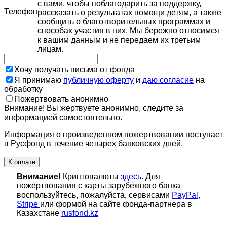
с вами, чтобы поблагодарить за поддержку,
Телефон
рассказать о результатах помощи детям, а также
сообщить о благотворительных программах и
способах участия в них. Мы бережно относимся
к вашим данным и не передаем их третьим
лицам.
Хочу получать письма от фонда
Я принимаю
публичную оферту
и
даю согласие
на
обработку
Пожертвовать анонимно
Внимание! Вы жертвуете анонимно, следите за
информацией самостоятельно.
Информация о произведенном пожертвовании поступает
в Русфонд в течение четырех банковских дней.
К оплате
Внимание!
Криптовалюты
здесь
. Для
пожертвования с карты зарубежного банка
воспользуйтесь, пожалуйста, сервисами
PayPal
,
Stripe
или формой на сайте фонда-партнера в
Казахстане
rusfond.kz