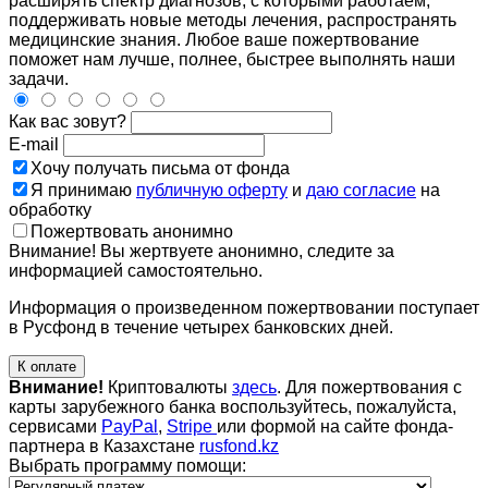
расширять спектр диагнозов, с которыми работаем,
поддерживать новые методы лечения, распространять
медицинские знания. Любое ваше пожертвование
поможет нам лучше, полнее, быстрее выполнять наши
задачи.
Как вас зовут?
E-mail
Хочу получать письма от фонда
Я принимаю
публичную оферту
и
даю согласие
на
обработку
Пожертвовать анонимно
Внимание! Вы жертвуете анонимно, следите за
информацией самостоятельно.
Информация о произведенном пожертвовании поступает
в Русфонд в течение четырех банковских дней.
К оплате
Внимание!
Криптовалюты
здесь
. Для пожертвования с
карты зарубежного банка воспользуйтесь, пожалуйста,
сервисами
PayPal
,
Stripe
или формой на сайте фонда-
партнера в Казахстане
rusfond.kz
Выбрать программу помощи: