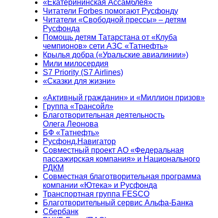
«Екатерининская Ассамблея»
Читатели Forbes помогают Русфонду
Читатели «Свободной прессы» – детям
Русфонда
Помощь детям Татарстана от «Клуба
чемпионов» сети АЗС «Татнефть»
Крылья добра («Уральские авиалинии»)
Мили милосердия
S7 Priority (S7 Airlines)
«Сказки для жизни»
«Активный гражданин» и «Миллион призов»
Группа «Трансойл»
Благотворительная деятельность
Олега Леонова
БФ «Татнефть»
Русфонд.Навигатор
Совместный проект АО «Федеральная
пассажирская компания» и Национального
РДКМ
Совместная благотворительная программа
компании «Ютека» и Русфонда
Транспортная группа FESCO
Благотворительный сервис Альфа-Банка
Сбербанк