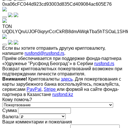
0xa06cFC044d923cd93003d835Cd409084ac605E76
TON
UQDLYQruUJOF0iqryrCcrCkRB8dmAWqkTba5hTSOaL1SHf
Если вы хотите отправить другую криптовалюту,
напишите
rusfond@rusfond.rs
.
Приём обеспечивается при поддержке фонда-партнера
«Удружење "Русфонд Београд"» в Сербии
rusfond.rs
Возврат криптовалютных пожертвований возможен при
подтверждении личности отправителя.
Внимание!
Криптовалюты
здесь
. Для пожертвования с
карты зарубежного банка воспользуйтесь, пожалуйста,
сервисами
PayPal
,
Stripe
или формой на сайте фонда-
партнера в Казахстане
rusfond.kz
Кому помочь?
Сумма
Валюта
Ваши комментарии и пожелания