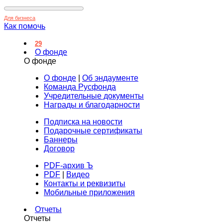
Для бизнеса
Как помочь
29
О фонде
О фонде
О фонде
|
Об эндаументе
Команда Русфонда
Учредительные документы
Награды и благодарности
Подписка на новости
Подарочные сертификаты
Баннеры
Договор
PDF-архив Ъ
PDF
|
Видео
Контакты и реквизиты
Мобильные приложения
Отчеты
Отчеты