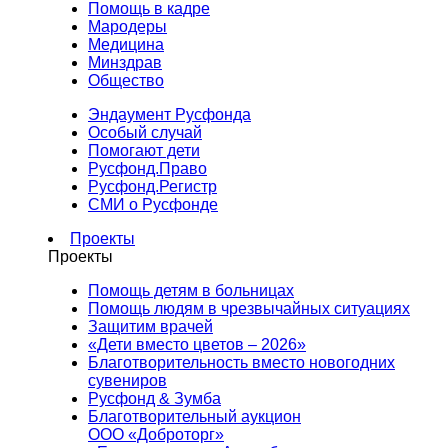
Помощь в кадре
Мародеры
Медицина
Минздрав
Общество
Эндаумент Русфонда
Особый случай
Помогают дети
Русфонд.Право
Русфонд.Регистр
СМИ о Русфонде
Проекты
Проекты
Помощь детям в больницах
Помощь людям в чрезвычайных ситуациях
Защитим врачей
«Дети вместо цветов – 2026»
Благотворительность вместо новогодних
сувениров
Русфонд & Зумба
Благотворительный аукцион
ООО «Доброторг»