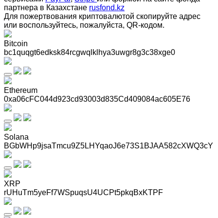
партнера в Казахстане
rusfond.kz
Для пожертвования криптовалютой скопируйте адрес
или воспользуйтесь, пожалуйста, QR-кодом
.
Bitcoin
bc1quqgt6edksk84rcgwqlklhya3uwgr8g3c38xge0
Ethereum
0xa06cFC044d923cd93003d835Cd409084ac605E76
Solana
BGbWHp9jsaTmcu9Z5LHYqaoJ6e73S1BJAA582cXWQ3cY
XRP
rUHuTm5yeFf7WSpuqsU4UCPt5pkqBxKTPF