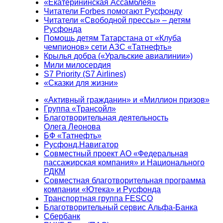
«Екатерининская Ассамблея»
Читатели Forbes помогают Русфонду
Читатели «Свободной прессы» – детям
Русфонда
Помощь детям Татарстана от «Клуба
чемпионов» сети АЗС «Татнефть»
Крылья добра («Уральские авиалинии»)
Мили милосердия
S7 Priority (S7 Airlines)
«Сказки для жизни»
«Активный гражданин» и «Миллион призов»
Группа «Трансойл»
Благотворительная деятельность
Олега Леонова
БФ «Татнефть»
Русфонд.Навигатор
Совместный проект АО «Федеральная
пассажирская компания» и Национального
РДКМ
Совместная благотворительная программа
компании «Ютека» и Русфонда
Транспортная группа FESCO
Благотворительный сервис Альфа-Банка
Сбербанк