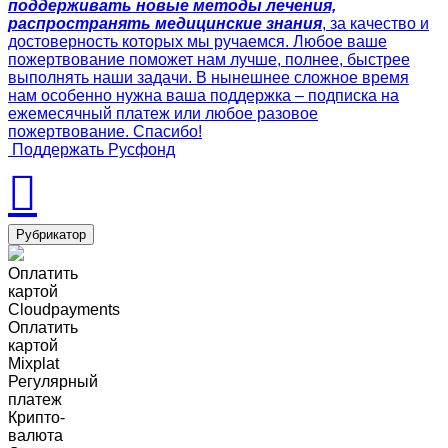
поддерживать новые методы лечения,
распространять медицинские знания
, за качество и
достоверность которых мы ручаемся. Любое ваше
пожертвование поможет нам лучше, полнее, быстрее
выполнять наши задачи. В нынешнее сложное время
нам особенно нужна ваша поддержка – подписка на
ежемесячный платеж или любое разовое
пожертвование. Спасибо!
Поддержать Русфонд
Рубрикатор
Оплатить
картой
Cloudpayments
Оплатить
картой
Mixplat
Регулярный
платеж
Крипто-
валюта