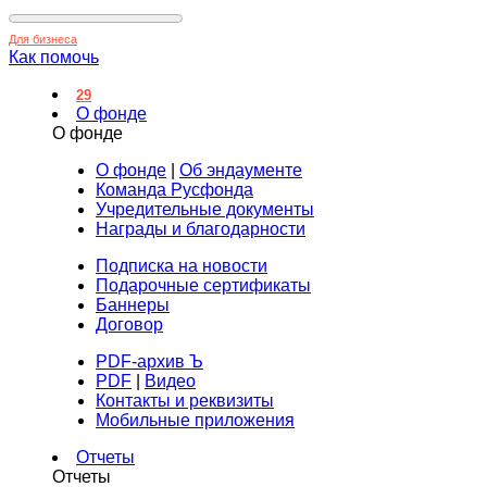
Для бизнеса
Как помочь
29
О фонде
О фонде
О фонде
|
Об эндаументе
Команда Русфонда
Учредительные документы
Награды и благодарности
Подписка на новости
Подарочные сертификаты
Баннеры
Договор
PDF-архив Ъ
PDF
|
Видео
Контакты и реквизиты
Мобильные приложения
Отчеты
Отчеты