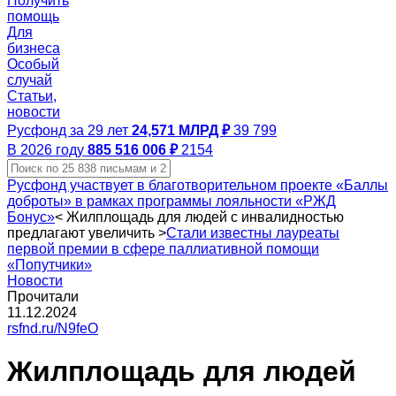
Получить
помощь
Для
бизнеса
Особый
случай
Статьи,
новости
Русфонд за 29 лет
24,571 МЛРД ₽
39 799
В 2026 году
885 516 006 ₽
2154
Русфонд участвует в благотворительном проекте «Баллы
доброты» в рамках программы лояльности «РЖД
Бонус»
<
Жилплощадь для людей с инвалидностью
предлагают увеличить
>
Стали известны лауреаты
первой премии в сфере паллиативной помощи
«Попутчики»
Новости
Прочитали
11.12.2024
rsfnd.ru/N9feO
Жилплощадь для людей