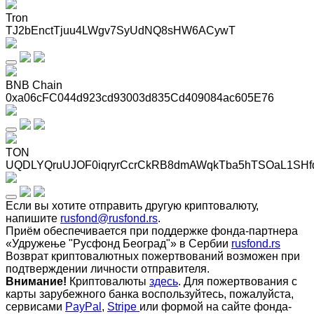
Tron
TJ2bEnctTjuu4LWgv7SyUdNQ8sHW6ACywT
BNB Chain
0xa06cFC044d923cd93003d835Cd409084ac605E76
TON
UQDLYQruUJOF0iqryrCcrCkRB8dmAWqkTba5hTSOaL1SHf
Если вы хотите отправить другую криптовалюту,
напишите
rusfond@rusfond.rs
.
Приём обеспечивается при поддержке фонда-партнера
«Удружење "Русфонд Београд"» в Сербии
rusfond.rs
Возврат криптовалютных пожертвований возможен при
подтверждении личности отправителя.
Внимание!
Криптовалюты
здесь
. Для пожертвования с
карты зарубежного банка воспользуйтесь, пожалуйста,
сервисами
PayPal
,
Stripe
или формой на сайте фонда-