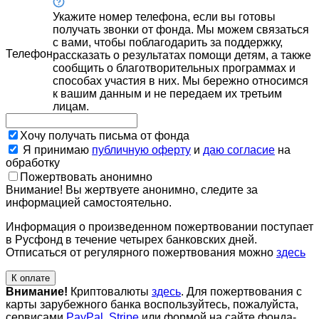
Укажите номер телефона, если вы готовы
получать звонки от фонда. Мы можем связаться
с вами, чтобы поблагодарить за поддержку,
Телефон
рассказать о результатах помощи детям, а также
сообщить о благотворительных программах и
способах участия в них. Мы бережно относимся
к вашим данным и не передаем их третьим
лицам.
Хочу получать письма от фонда
Я принимаю
публичную оферту
и
даю согласие
на
обработку
Пожертвовать анонимно
Внимание! Вы жертвуете анонимно, следите за
информацией самостоятельно.
Информация о произведенном пожертвовании поступает
в Русфонд в течение четырех банковских дней.
Отписаться от регулярного пожертвования можно
здесь
К оплате
Внимание!
Криптовалюты
здесь
. Для пожертвования с
карты зарубежного банка воспользуйтесь, пожалуйста,
сервисами
PayPal
,
Stripe
или формой на сайте фонда-