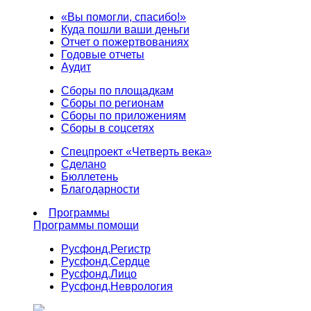
«Вы помогли, спасибо!»
Куда пошли ваши деньги
Отчет о пожертвованиях
Годовые отчеты
Аудит
Сборы по площадкам
Сборы по регионам
Сборы по приложениям
Сборы в соцсетях
Спецпроект «Четверть века»
Сделано
Бюллетень
Благодарности
Программы
Программы помощи
Русфонд.
Регистр
Русфонд.
Сердце
Русфонд.
Лицо
Русфонд.
Неврология