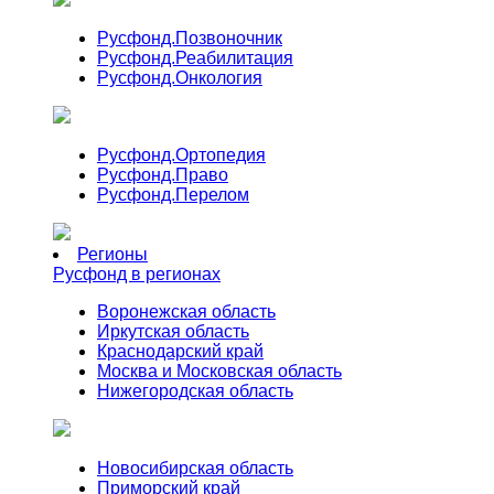
Русфонд.
Позвоночник
Русфонд.
Реабилитация
Русфонд.
Онкология
Русфонд.
Ортопедия
Русфонд.
Право
Русфонд.
Перелом
Регионы
Русфонд в регионах
Воронежская область
Иркутская область
Краснодарский край
Москва и Московская область
Нижегородская область
Новосибирская область
Приморский край