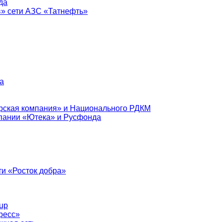
да
в» сети АЗС «Татнефть»
а
рская компания» и Национального РДКМ
пании «Ютека» и Русфонда
и «Росток добра»
up
ресс»