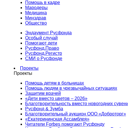
Помощь в кадре
Мародеры
Медицина
Минздрав
Общество
Эндаумент Русфонда
Особый случай
Помогают дети
Русфонд.Право
Русфонд.Регистр
СМИ о Русфонде
Проекты
Проекты
Помощь детям в больницах
Помощь людям в чрезвычайных ситуациях
Защитим врачей
«Дети вместо цветов – 2026»
Благотворительность вместо новогодних сувен
Русфонд & Зумба
Благотворительный аукцион ООО «Доброторг»
«Екатерининская Ассамблея»
Читатели Forbes помогают Русфонду