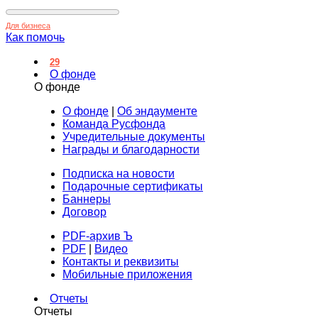
Для бизнеса
Как помочь
29
О фонде
О фонде
О фонде
|
Об эндаументе
Команда Русфонда
Учредительные документы
Награды и благодарности
Подписка на новости
Подарочные сертификаты
Баннеры
Договор
PDF-архив Ъ
PDF
|
Видео
Контакты и реквизиты
Мобильные приложения
Отчеты
Отчеты