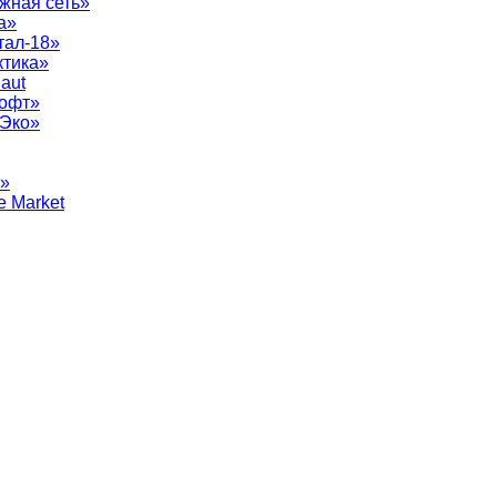
жная сеть»
а»
тал-18»
ктика»
aut
софт»
рЭко»
т»
e Market