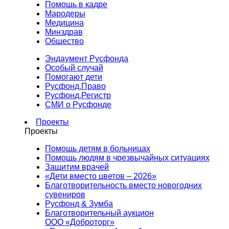
Помощь в кадре
Мародеры
Медицина
Минздрав
Общество
Эндаумент Русфонда
Особый случай
Помогают дети
Русфонд.Право
Русфонд.Регистр
СМИ о Русфонде
Проекты
Проекты
Помощь детям в больницах
Помощь людям в чрезвычайных ситуациях
Защитим врачей
«Дети вместо цветов – 2026»
Благотворительность вместо новогодних
сувениров
Русфонд & Зумба
Благотворительный аукцион
ООО «Доброторг»