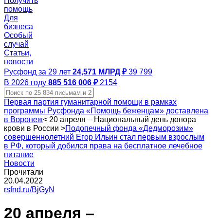
Получить
помощь
Для
бизнеса
Особый
случай
Статьи,
новости
Русфонд за 29 лет
24,571 МЛРД ₽
39 799
В 2026 году
885 516 006 ₽
2154
Первая партия гуманитарной помощи в рамках
программы Русфонда «Помощь беженцам» доставлена
в Воронеж
<
20 апреля – Национальный день донора
крови в России
>
Подопечный фонда «Дедморозим»
совершеннолетний Егор Ильин стал первым взрослым
в РФ, который добился права на бесплатное лечебное
питание
Новости
Прочитали
20.04.2022
rsfnd.ru/BjGyN
20 апреля –