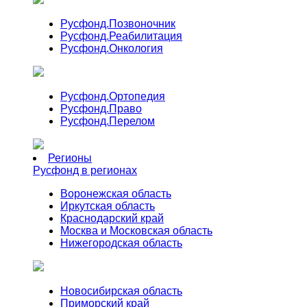
Русфонд.
Позвоночник
Русфонд.
Реабилитация
Русфонд.
Онкология
Русфонд.
Ортопедия
Русфонд.
Право
Русфонд.
Перелом
Регионы
Русфонд в регионах
Воронежская область
Иркутская область
Краснодарский край
Москва и Московская область
Нижегородская область
Новосибирская область
Приморский край