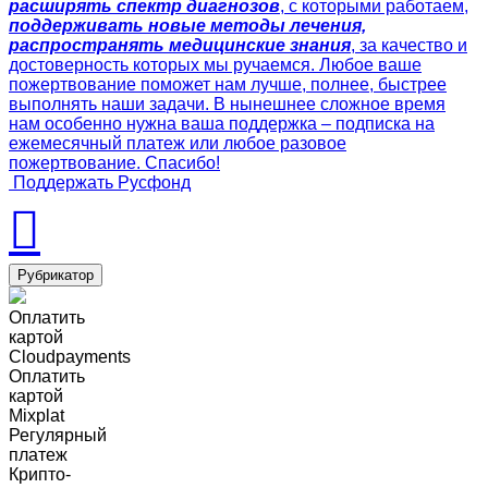
расширять спектр диагнозов
, с которыми работаем,
поддерживать новые методы лечения,
распространять медицинские знания
, за качество и
достоверность которых мы ручаемся. Любое ваше
пожертвование поможет нам лучше, полнее, быстрее
выполнять наши задачи. В нынешнее сложное время
нам особенно нужна ваша поддержка – подписка на
ежемесячный платеж или любое разовое
пожертвование. Спасибо!
Поддержать Русфонд
Рубрикатор
Оплатить
картой
Cloudpayments
Оплатить
картой
Mixplat
Регулярный
платеж
Крипто-