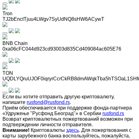
Tron
TJ2bEnctTjuu4LWgv7SyUdNQ8sHW6ACywT
BNB Chain
0xa06cFC044d923cd93003d835Cd409084ac605E76
TON
UQDLYQruUJOF0iqryrCcrCkRB8dmAWqkTba5hTSOaL1SHf
Если вы хотите отправить другую криптовалюту,
напишите
rusfond@rusfond.rs
.
Приём обеспечивается при поддержке фонда-партнера
«Удружење "Русфонд Београд"» в Сербии
rusfond.rs
Возврат криптовалютных пожертвований возможен при
подтверждении личности отправителя.
Внимание!
Криптовалюты
здесь
. Для пожертвования с
карты зарубежного банка воспользуйтесь, пожалуйста,