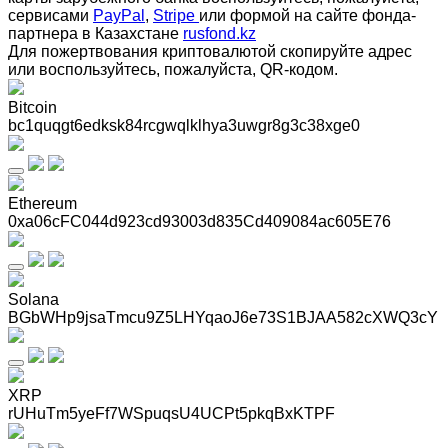
сервисами
PayPal
,
Stripe
или формой на сайте фонда-
партнера в Казахстане
rusfond.kz
Для пожертвования криптовалютой скопируйте адрес
или воспользуйтесь, пожалуйста, QR-кодом
.
Bitcoin
bc1quqgt6edksk84rcgwqlklhya3uwgr8g3c38xge0
Ethereum
0xa06cFC044d923cd93003d835Cd409084ac605E76
Solana
BGbWHp9jsaTmcu9Z5LHYqaoJ6e73S1BJAA582cXWQ3cY
XRP
rUHuTm5yeFf7WSpuqsU4UCPt5pkqBxKTPF