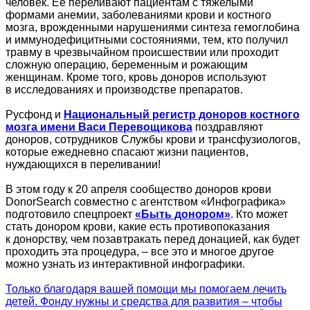
человек. Ее переливают пациентам с тяжелыми
формами анемии, заболеваниями крови и костного
мозга, врожденными нарушениями синтеза гемоглобина
и иммунодефицитными состояниями, тем, кто получил
травму в чрезвычайном происшествии или проходит
сложную операцию, беременным и рожающим
женщинам. Кроме того, кровь доноров используют
в исследованиях и производстве препаратов.
Русфонд и
Национальный регистр доноров костного
мозга имени Васи Перевощикова
поздравляют
доноров, сотрудников Службы крови и трансфузиологов,
которые ежедневно спасают жизни пациентов,
нуждающихся в переливании!
В этом году к 20 апреля сообщество доноров крови
DonorSearch совместно с агентством «Инфографика»
подготовило спецпроект
«Быть донором»
. Кто может
стать донором крови, какие есть противопоказания
к донорству, чем позавтракать перед донацией, как будет
проходить эта процедура, – все это и многое другое
можно узнать из интерактивной инфографики.
Только благодаря вашей помощи мы помогаем лечить
детей. Фонду нужны и средства для развития – чтобы