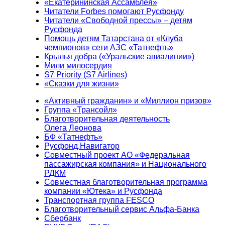
«Екатерининская Ассамблея»
Читатели Forbes помогают Русфонду
Читатели «Свободной прессы» – детям
Русфонда
Помощь детям Татарстана от «Клуба
чемпионов» сети АЗС «Татнефть»
Крылья добра («Уральские авиалинии»)
Мили милосердия
S7 Priority (S7 Airlines)
«Сказки для жизни»
«Активный гражданин» и «Миллион призов»
Группа «Трансойл»
Благотворительная деятельность
Олега Леонова
БФ «Татнефть»
Русфонд.Навигатор
Совместный проект АО «Федеральная
пассажирская компания» и Национального
РДКМ
Совместная благотворительная программа
компании «Ютека» и Русфонда
Транспортная группа FESCO
Благотворительный сервис Альфа-Банка
Сбербанк