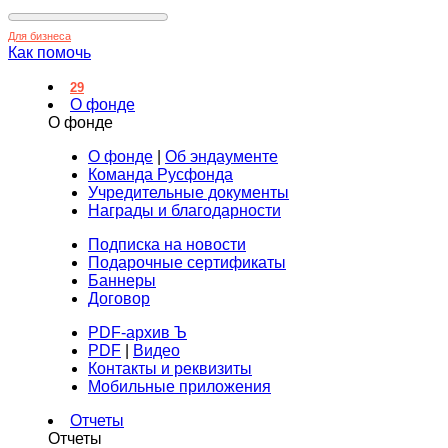
Для бизнеса
Как помочь
29
О фонде
О фонде
О фонде
|
Об эндаументе
Команда Русфонда
Учредительные документы
Награды и благодарности
Подписка на новости
Подарочные сертификаты
Баннеры
Договор
PDF-архив Ъ
PDF
|
Видео
Контакты и реквизиты
Мобильные приложения
Отчеты
Отчеты