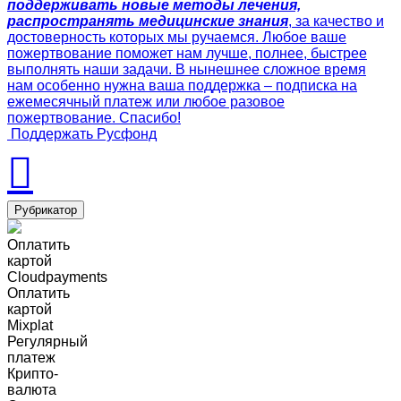
поддерживать новые методы лечения,
распространять медицинские знания
, за качество и
достоверность которых мы ручаемся. Любое ваше
пожертвование поможет нам лучше, полнее, быстрее
выполнять наши задачи. В нынешнее сложное время
нам особенно нужна ваша поддержка – подписка на
ежемесячный платеж или любое разовое
пожертвование. Спасибо!
Поддержать Русфонд
Рубрикатор
Оплатить
картой
Cloudpayments
Оплатить
картой
Mixplat
Регулярный
платеж
Крипто-
валюта