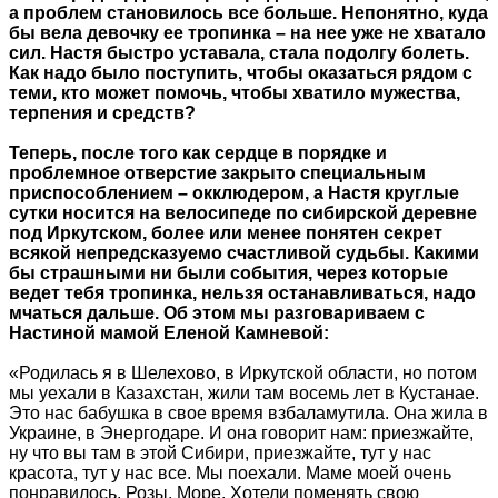
а проблем становилось все больше. Непонятно, куда
бы вела девочку ее тропинка – на нее уже не хватало
сил. Настя быстро уставала, стала подолгу болеть.
Как надо было поступить, чтобы оказаться рядом с
теми, кто может помочь, чтобы хватило мужества,
терпения и средств?
Теперь, после того как сердце в порядке и
проблемное отверстие закрыто специальным
приспособлением – окклюдером, а Настя круглые
сутки носится на велосипеде по сибирской деревне
под Иркутском, более или менее понятен секрет
всякой непредсказуемо счастливой судьбы. Какими
бы страшными ни были события, через которые
ведет тебя тропинка, нельзя останавливаться, надо
мчаться дальше. Об этом мы разговариваем с
Настиной мамой Еленой Камневой:
«Родилась я в Шелехово, в Иркутской области, но потом
мы уехали в Казахстан, жили там восемь лет в Кустанае.
Это нас бабушка в свое время взбаламутила. Она жила в
Украине, в Энергодаре. И она говорит нам: приезжайте,
ну что вы там в этой Сибири, приезжайте, тут у нас
красота, тут у нас все. Мы поехали. Маме моей очень
понравилось. Розы. Море. Хотели поменять свою