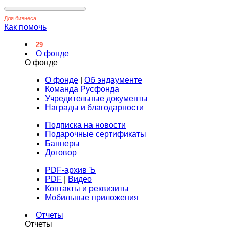
Для бизнеса
Как помочь
29
О фонде
О фонде
О фонде
|
Об эндаументе
Команда Русфонда
Учредительные документы
Награды и благодарности
Подписка на новости
Подарочные сертификаты
Баннеры
Договор
PDF-архив Ъ
PDF
|
Видео
Контакты и реквизиты
Мобильные приложения
Отчеты
Отчеты