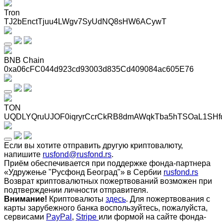
Tron
TJ2bEnctTjuu4LWgv7SyUdNQ8sHW6ACywT
BNB Chain
0xa06cFC044d923cd93003d835Cd409084ac605E76
TON
UQDLYQruUJOF0iqryrCcrCkRB8dmAWqkTba5hTSOaL1SHf
Если вы хотите отправить другую криптовалюту,
напишите
rusfond@rusfond.rs
.
Приём обеспечивается при поддержке фонда-партнера
«Удружење "Русфонд Београд"» в Сербии
rusfond.rs
Возврат криптовалютных пожертвований возможен при
подтверждении личности отправителя.
Внимание!
Криптовалюты
здесь
. Для пожертвования с
карты зарубежного банка воспользуйтесь, пожалуйста,
сервисами
PayPal
,
Stripe
или формой на сайте фонда-