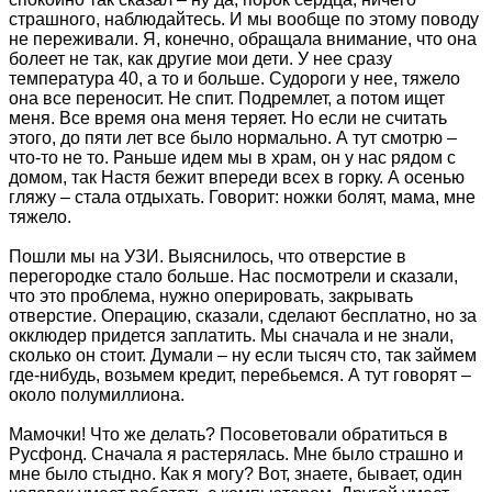
страшного, наблюдайтесь. И мы вообще по этому поводу
не переживали. Я, конечно, обращала внимание, что она
болеет не так, как другие мои дети. У нее сразу
температура 40, а то и больше. Судороги у нее, тяжело
она все переносит. Не спит. Подремлет, а потом ищет
меня. Все время она меня теряет. Но если не считать
этого, до пяти лет все было нормально. А тут смотрю –
что-то не то. Раньше идем мы в храм, он у нас рядом с
домом, так Настя бежит впереди всех в горку. А осенью
гляжу – стала отдыхать. Говорит: ножки болят, мама, мне
тяжело.
Пошли мы на УЗИ. Выяснилось, что отверстие в
перегородке стало больше. Нас посмотрели и сказали,
что это проблема, нужно оперировать, закрывать
отверстие. Операцию, сказали, сделают бесплатно, но за
окклюдер придется заплатить. Мы сначала и не знали,
сколько он стоит. Думали – ну если тысяч сто, так займем
где-нибудь, возьмем кредит, перебьемся. А тут говорят –
около полумиллиона.
Мамочки! Что же делать? Посоветовали обратиться в
Русфонд. Сначала я растерялась. Мне было страшно и
мне было стыдно. Как я могу? Вот, знаете, бывает, один