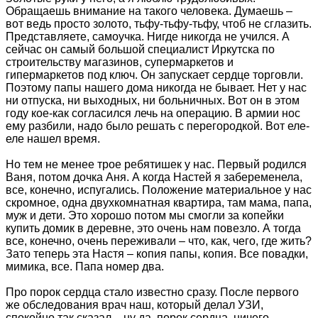
Обращаешь внимание на такого человека. Думаешь –
вот ведь просто золото, тьфу-тьфу-тьфу, чтоб не сглазить.
Представляете, самоучка. Нигде никогда не учился. А
сейчас он самый большой специалист Иркутска по
строительству магазинов, супермаркетов и
гипермаркетов под ключ. Он запускает сердце торговли.
Поэтому папы нашего дома никогда не бывает. Нет у нас
ни отпуска, ни выходных, ни больничных. Вот он в этом
году кое-как согласился лечь на операцию. В армии нос
ему разбили, надо было решать с перегородкой. Вот еле-
еле нашел время.
Но тем не менее трое ребятишек у нас. Первый родился
Ваня, потом дочка Аня. А когда Настей я забеременела,
все, конечно, испугались. Положение материальное у нас
скромное, одна двухкомнатная квартира, там мама, папа,
муж и дети. Это хорошо потом мы смогли за копейки
купить домик в деревне, это очень нам повезло. А тогда
все, конечно, очень переживали – что, как, чего, где жить?
Зато теперь эта Настя – копия папы, копия. Все повадки,
мимика, все. Папа номер два.
Про порок сердца стало известно сразу. После первого
же обследования врач наш, который делал УЗИ,
спокойно так сказал – ну да, порок сердца, ничего