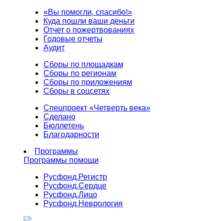
«Вы помогли, спасибо!»
Куда пошли ваши деньги
Отчет о пожертвованиях
Годовые отчеты
Аудит
Сборы по площадкам
Сборы по регионам
Сборы по приложениям
Сборы в соцсетях
Спецпроект «Четверть века»
Сделано
Бюллетень
Благодарности
Программы
Программы помощи
Русфонд.
Регистр
Русфонд.
Сердце
Русфонд.
Лицо
Русфонд.
Неврология