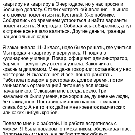
квартиру на квартиру в Энергодаре, но у нас просили
большую доплату. Стали смотреть объявления – вышло,
что можем поменяться на Кустанай. Уже поближе.
Собирались со временем устроиться и найти варианты
поменяться на Энергодар. Собирались-собирались, а тут
в стране все начало валиться. Другие деньги, границы,
национальные кадры.
Я заканчивала 11-й класс, надо было решать, где учиться.
Мы продали квартиру и вернулись. Я пошла в
кулинарное училище. Повар, официант, администратор,
бармен – целую кучу всего я узнала. Закончила с
красным дипломом. Мне даже говорили: оставайся у нас
мастером. Я сказала: нет. И все, пошла работать.
Работала поваром в ресторанах долгое время, потом
занималась организацией питания у всяческих
начальников. С людьми мне всегда везло. Три
начальника были у меня, все хорошие, душевные люди,
без закидонов. Поставишь манную кашку – скушают,
слава богу. А не то что: дайте мне креветок камчатских
или каких-нибудь крабов.
Повезло мне и с работой. На работе встретилась с
мужем. Я была поваром, он механиком, обслуживал нас.
Золотые руки у него, а я люблю трудолюбивых.