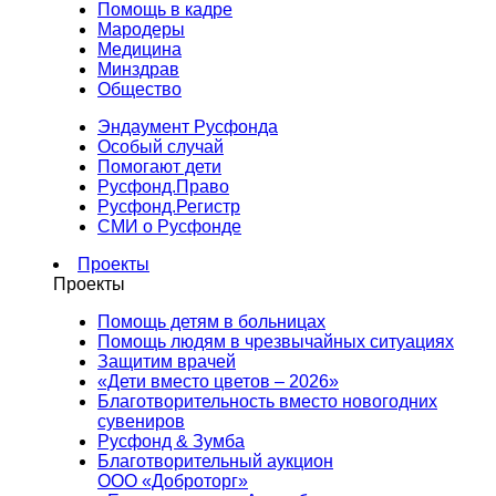
Помощь в кадре
Мародеры
Медицина
Минздрав
Общество
Эндаумент Русфонда
Особый случай
Помогают дети
Русфонд.Право
Русфонд.Регистр
СМИ о Русфонде
Проекты
Проекты
Помощь детям в больницах
Помощь людям в чрезвычайных ситуациях
Защитим врачей
«Дети вместо цветов – 2026»
Благотворительность вместо новогодних
сувениров
Русфонд & Зумба
Благотворительный аукцион
ООО «Доброторг»