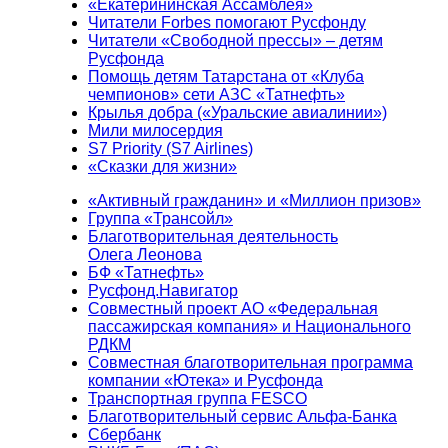
«Екатерининская Ассамблея»
Читатели Forbes помогают Русфонду
Читатели «Свободной прессы» – детям
Русфонда
Помощь детям Татарстана от «Клуба
чемпионов» сети АЗС «Татнефть»
Крылья добра («Уральские авиалинии»)
Мили милосердия
S7 Priority (S7 Airlines)
«Сказки для жизни»
«Активный гражданин» и «Миллион призов»
Группа «Трансойл»
Благотворительная деятельность
Олега Леонова
БФ «Татнефть»
Русфонд.Навигатор
Совместный проект АО «Федеральная
пассажирская компания» и Национального
РДКМ
Совместная благотворительная программа
компании «Ютека» и Русфонда
Транспортная группа FESCO
Благотворительный сервис Альфа-Банка
Сбербанк