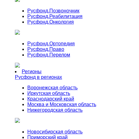
Русфонд.
Позвоночник
Русфонд.
Реабилитация
Русфонд.
Онкология
Русфонд.
Ортопедия
Русфонд.
Право
Русфонд.
Перелом
Регионы
Русфонд в регионах
Воронежская область
Иркутская область
Краснодарский край
Москва и Московская область
Нижегородская область
Новосибирская область
Приморский край