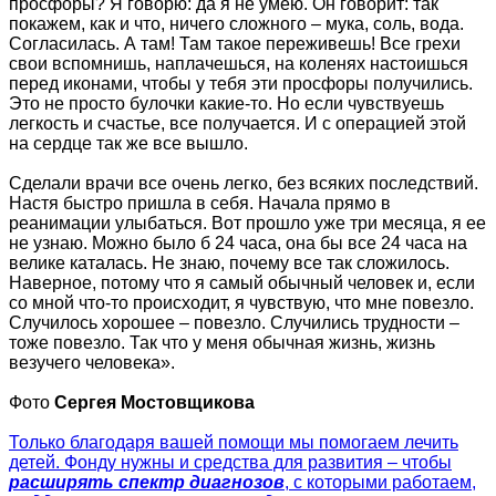
просфоры? Я говорю: да я не умею. Он говорит: так
покажем, как и что, ничего сложного – мука, соль, вода.
Согласилась. А там! Там такое переживешь! Все грехи
свои вспомнишь, наплачешься, на коленях настоишься
перед иконами, чтобы у тебя эти просфоры получились.
Это не просто булочки какие-то. Но если чувствуешь
легкость и счастье, все получается. И с операцией этой
на сердце так же все вышло.
Сделали врачи все очень легко, без всяких последствий.
Настя быстро пришла в себя. Начала прямо в
реанимации улыбаться. Вот прошло уже три месяца, я ее
не узнаю. Можно было б 24 часа, она бы все 24 часа на
велике каталась. Не знаю, почему все так сложилось.
Наверное, потому что я самый обычный человек и, если
со мной что-то происходит, я чувствую, что мне повезло.
Случилось хорошее – повезло. Случились трудности –
тоже повезло. Так что у меня обычная жизнь, жизнь
везучего человека».
Фото
Сергея Мостовщикова
Только благодаря вашей помощи мы помогаем лечить
детей. Фонду нужны и средства для развития – чтобы
расширять спектр диагнозов
, с которыми работаем,