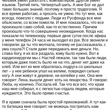
человек умеет работать с компьютером. Другой умеет
языком. Третий петь. Четвертый шить. А мне Бог не дал
таких больших знаний, поэтому я просто трудоголик. Я
все время работаю, а просить не умею. Но тут мне, как
всегда, повезло с людьми. Люди из Русфонда все мне
объяснили, со всем помогли. И мне показалось, что все
произошло само собой, как-то естественно. Причем
произошло что-то совершенно неожиданное. Когда нас
показали по телевизору, первые двое суток после эфира
у меня телефон 24 часа не выходил из рук. Все звонили и
говорили: да ты что молчала, почему не рассказывала, с
ума сошла?! Стали даже передавать мне деньги. Но,
слава богу, я их все раздала, кому было нужно. Вот в
кардиохирургии мы с Настей лежали, так там были люди,
которым даже поесть было не на что, денег нет даже на
хлеб. Или вот ко мне обратилась подруга со школьных
лет – у нее ребенок упал на велике, повредил сильно
ногу. А они живут в деревне, ни копейки у них. Она мне
говорит: Лена, вышли денег хоть на лекарства. Я говорю:
Люба, ну конечно. Послала ей. Так что все вот, что храм
наш мне собирал, я с легкостью отдала людям, которые
нуждаются. Это было прямо счастье.
Я в храме сначала была простой прихожанкой. А тут как-
то батюшка мне говорит: не можешь постряпать нам