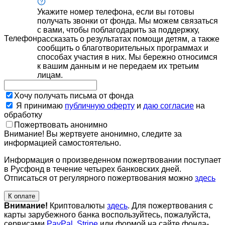
Укажите номер телефона, если вы готовы
получать звонки от фонда. Мы можем связаться
с вами, чтобы поблагодарить за поддержку,
Телефон
рассказать о результатах помощи детям, а также
сообщить о благотворительных программах и
способах участия в них. Мы бережно относимся
к вашим данным и не передаем их третьим
лицам.
Хочу получать письма от фонда
Я принимаю
публичную оферту
и
даю согласие
на
обработку
Пожертвовать анонимно
Внимание! Вы жертвуете анонимно, следите за
информацией самостоятельно.
Информация о произведенном пожертвовании поступает
в Русфонд в течение четырех банковских дней.
Отписаться от регулярного пожертвования можно
здесь
К оплате
Внимание!
Криптовалюты
здесь
. Для пожертвования с
карты зарубежного банка воспользуйтесь, пожалуйста,
сервисами
PayPal
,
Stripe
или формой на сайте фонда-