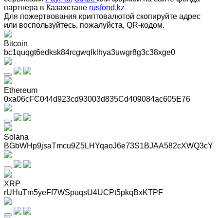
партнера в Казахстане
rusfond.kz
Для пожертвования криптовалютой скопируйте адрес
или воспользуйтесь, пожалуйста, QR-кодом
.
Bitcoin
bc1quqgt6edksk84rcgwqlklhya3uwgr8g3c38xge0
Ethereum
0xa06cFC044d923cd93003d835Cd409084ac605E76
Solana
BGbWHp9jsaTmcu9Z5LHYqaoJ6e73S1BJAA582cXWQ3cY
XRP
rUHuTm5yeFf7WSpuqsU4UCPt5pkqBxKTPF